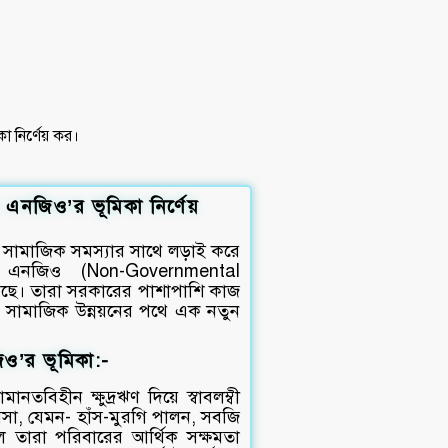
ে এনজিও’র ভূমিকা নির্ণেয়
িধ সামাজিক সমস্যার সাথে লড়াই করে
া এনজিও (Non-Governmental
়েছে। তারা সরকারের পাশাপাশি কাজ
বং সামাজিক উন্নয়নের পথে এক নতুন
িও’র ভূমিকা:-
ানতবিহীন ক্ষুদ্রঋণ দিয়ে স্বাবলম্বী
সা, যেমন- হাঁস-মুরগি পালন, সবজি
 তারা পরিবারের আর্থিক সক্ষমতা