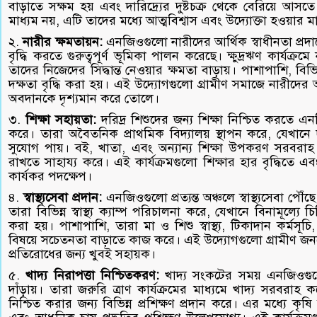
বাড়াতে সক্ষম হয় এবং দারিদ্র্যের দুষ্টচক্র থেকে বেরিয়ে আসতে প
মাধ্যম নয়, এটি তাদের মধ্যে আত্মবিশ্বাস এবং উদ্যোক্তা হওয়ার
২.
নারীর ক্ষমতায়ন:
এনজিওগুলো নারীদের আর্থিক স্বাধীনতা প্রদা
বৃদ্ধি করতে গুরুত্বপূর্ণ ভূমিকা পালন করেছে। ক্ষুদ্রঋণ কার্যক্
তাদের নিজেদের সিদ্ধান্ত নেওয়ার ক্ষমতা বাড়ায়। পাশাপাশি, বিভিন্
দক্ষতা বৃদ্ধি করা হয়। এই উদ্যোগগুলো গ্রামীণ সমাজে নারীদের
অবদানকে দৃশ্যমান করে তোলে।
৩.
শিক্ষা সহায়তা:
দরিদ্র শিশুদের জন্য শিক্ষা নিশ্চিত করতে এ
করে। তারা অবৈতনিক প্রাথমিক বিদ্যালয় স্থাপন করে, যেখানে দ
সুযোগ পায়। বই, খাতা, এবং অন্যান্য শিক্ষা উপকরণ সরবরাহ
রাখতে সাহায্য করে। এই কার্যক্রমগুলো শিক্ষার হার বৃদ্ধিতে 
কার্যকর পদক্ষেপ।
৪.
স্বাস্থ্যসেবা প্রদান:
এনজিওগুলো প্রত্যন্ত অঞ্চলে স্বাস্থ্যসেবা পৌঁছ
তারা বিভিন্ন স্বাস্থ্য ক্যাম্প পরিচালনা করে, যেখানে বিনামূল্
করা হয়। পাশাপাশি, তারা মা ও শিশু স্বাস্থ্য, টিকাদান কর্মসূচি
বিষয়ে সচেতনতা বাড়াতে কাজ করে। এই উদ্যোগগুলো গ্রামীণ জনগোষ
প্রতিরোধের জন্য খুবই সহায়ক।
৫.
খাদ্য নিরাপত্তা নিশ্চিতকরণ:
খাদ্য সংকটের সময় এনজিওগুল
দাঁড়ায়। তারা জরুরি ত্রাণ কার্যক্রমের মাধ্যমে খাদ্য সরবরাহ ক
নিশ্চিত করার জন্য বিভিন্ন প্রশিক্ষণ প্রদান করে। এর মধ্যে কৃ