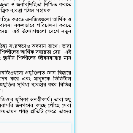
বচ্ছতা ও জবাবদিহিতা নিশ্চিত করতে
্রিক ব্যবস্থা গঠনে সহায়ক।
উৎসাহিত করতে এনজিওগুলো আর্থিক ও
দের ব্যবসা সফলভাবে পরিচালনা করতে
া দেয়। এই উদ্যোগগুলো দেশে নতুন
িহ্য সংরক্ষণেও অবদান রাখে। তারা
 শিল্পীদের আর্থিক সহায়তা দেয়। এই
্থানীয় শিল্পীদের জীবনযাত্রার মান
নজিওগুলো প্রযুক্তিগত জ্ঞান বিস্তারে
 স্থাপন করে এবং মানুষকে ডিজিটাল
রযুক্তির সুবিধা ব্যবহার করে বিভিন্ন
ে।
িও’র ভূমিকা অনস্বীকার্য। তারা শুধু
 সরাসরি জনগণের কাছে পৌঁছে সেবা
ষমতায়ন পর্যন্ত প্রতিটি ক্ষেত্রে তাদের