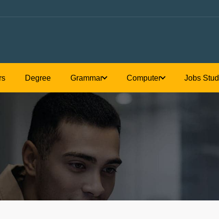
Honours
Degree
Grammar
C