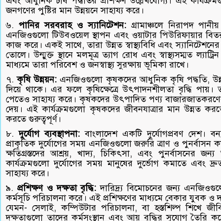
এবং আধুনিক চাষ পদ্ধতির প্রশিক্ষণ উল্লেখযোগ্য। এই কার্যক্
জনগণের পুষ্টির মান উন্নয়নে সাহায্য করে।
৬.
পানির সরবরাহ ও স্যানিটেশন:
গ্রামাঞ্চলে নিরাপদ পান
এনজিওগুলো টিউবওয়েল স্থাপন এবং ওয়াটার পিউরিফায়ার বিত
কাজ করে। একই সাথে, তারা উন্নত স্বাস্থ্যবিধি এবং স্যানিটেশনের 
তোলে। উন্মুক্ত স্থানে মলমূত্র ত্যাগ রোধ এবং স্বাস্থ্যসম্মত ল্যা
মাধ্যমে তারা পরিবেশ ও জনস্বাস্থ্য সুরক্ষায় ভূমিকা রাখে।
৭.
কৃষি উন্নয়ন:
এনজিওগুলো কৃষকদের আধুনিক কৃষি পদ্ধতি, উন্ন
দিয়ে থাকে। এর ফলে কৃষিক্ষেত্রে উৎপাদনশীলতা বৃদ্ধি পায়
পেতেও সাহায্য করে। কৃষকদের উৎপাদিত পণ্য বাজারজাতকরণের 
দেয়। এই কার্যক্রমগুলো কৃষকদের জীবনযাত্রার মান উন্নত করত
করতে গুরুত্বপূর্ণ।
৮.
দুর্যোগ ব্যবস্থাপনা:
বাংলাদেশ একটি দুর্যোগপ্রবণ দেশ। বন্যা
প্রাকৃতিক দুর্যোগের সময় এনজিওগুলো জরুরি ত্রাণ ও পুনর্বাসন কা
ক্ষতিগ্রস্তদের আশ্রয়, খাদ্য, চিকিৎসা, এবং পুনর্বাসনের জন
কার্যক্রমগুলো দুর্যোগের সময় মানুষের দুর্ভোগ কমাতে এবং দ্
সাহায্য করে।
৯.
প্রশিক্ষণ ও দক্ষতা বৃদ্ধি:
দারিদ্র্য বিমোচনের জন্য এনজিওগুল
কর্মসূচি পরিচালনা করে। এই প্রশিক্ষণের মাধ্যমে বেকার যুবক ও দর
যেমন- সেলাই, কম্পিউটার পরিচালনা, বা হস্তশিল্প শিখে জীব
দক্ষতাগুলো তাদের কর্মসংস্থান এবং আয় বৃদ্ধির সুযোগ তৈরি করে,