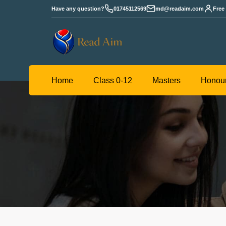
Have any question?
01745112569
md@readaim.com
Free
Read
Home
Class 0-12
Masters
Aim