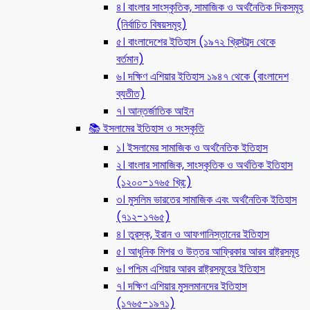
৪। বাংলার সাংস্কৃতিক, সামাজিক ও অর্থনৈতিক দিকসমূহ
(নির্বাচিত বিষয়সমূহ)
৫। বাংলাদেশের ইতিহাস (১৯৭২ খ্রিস্টাব্দ থেকে
বর্তমান)
৬। দক্ষিণ এশিয়ার ইতিহাস ১৯৪৭ থেকে (বাংলাদেশ
ব্যতীত)
৭। আন্তর্জাতিক আইন
📚 ইসলামের ইতিহাস ও সংস্কৃতি
১। ইসলামের সামাজিক ও অর্থনৈতিক ইতিহাস
২। বাংলার সামাজিক, সাংস্কৃতিক ও অর্থতিক ইতিহাস
(১২০০-১৭৬৫ খ্রি:)
৩। মুসলিম ভারতের সামাজিক এবং অর্থনৈতিক ইতিহাস
(৭১২-১৭৬৫)
৪। তুরস্ক, ইরান ও আফগানিস্তানের ইতিহাস
৫। আধুনিক মিশর ও উত্তর আফ্রিকার আরব রাষ্ট্রসমূহ
৬। পশ্চিম এশিয়ার আরব রাষ্ট্রসমূহের ইতিহাস
৭। দক্ষিণ এশিয়ার মুসলমানদের ইতিহাস
(১৭৬৫-১৯৭১)