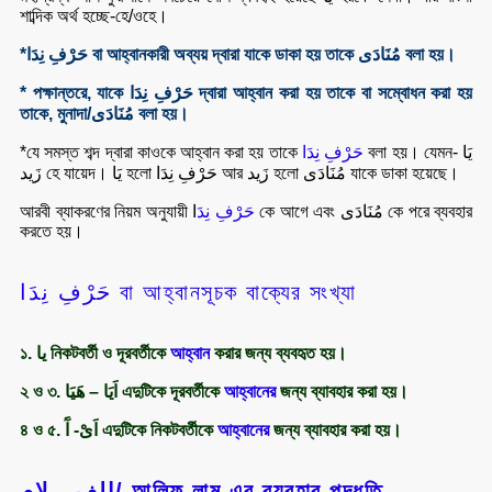
শাব্দিক অর্থ হচ্ছে-হে/ওহে।
*حَرْفِ نِدَا বা আহ্বানকারী অব্যয় দ্বারা যাকে ডাকা হয় তাকে مُنَادَى বলা হয়।
* পক্ষান্তরে, যাকে حَرْفِ نِدَا দ্বারা আহ্বান করা হয় তাকে বা সম্বোধন করা হয়
তাকে, মুনাদা/مُنَادَى বলা হয়।
*যে সমস্ত শব্দ দ্বারা কাওকে আহ্বান করা হয় তাকে
حَرْفِ نِدَا
বলা হয়। যেমন- يَا
زَيد হে যায়েদ। يَا হলো حَرْفِ نِدَا আর زَيد হলো مُنَادَى যাকে ডাকা হয়েছে।
আরবী ব্যাকরণের নিয়ম অনুযায়ী
ا কে আগে এবং مُنَادَى কে পরে ব্যবহার
حَرْفِ نِدَ
করতে হয়।
حَرْفِ نِدَا বা আহ্বানসূচক বাক্যের সংখ্যা
১. يا নিকটবর্তী ও দূরবর্তীকে
আহ্বান
করার জন্য ব্যবহৃত হয়।
২ ও ৩. اَيَا – هَيَا এদুটিকে দূরবর্তীকে
আহ্বানের
জন্য ব্যাবহার করা হয়।
৪ ও ৫. اَىْ- آَ এদুটিকে নিকটবর্তীকে
আহ্বানের
জন্য ব্যাবহার করা হয়।
الف - لام/ আলিফ লাম এর ব্যবহার পদ্ধতি