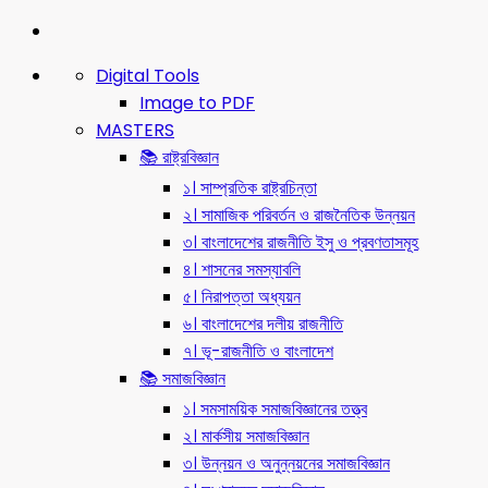
Digital Tools
Image to PDF
MASTERS
📚 রাষ্ট্রবিজ্ঞান
১। সাম্প্রতিক রাষ্ট্রচিন্তা
২। সামাজিক পরিবর্তন ও রাজনৈতিক উন্নয়ন
৩। বাংলাদেশের রাজনীতি ইসু ও প্রবণতাসমূহ
৪। শাসনের সমস্যাবলি
৫। নিরাপত্তা অধ্যয়ন
৬। বাংলাদেশের দলীয় রাজনীতি
৭। ভূ-রাজনীতি ও বাংলাদেশ
📚 সমাজবিজ্ঞান
১। সমসাময়িক সমাজবিজ্ঞানের তত্ত্ব
২। মার্কসীয় সমাজবিজ্ঞান
৩। উন্নয়ন ও অনুন্নয়নের সমাজবিজ্ঞান