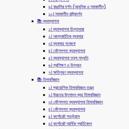
৯। বাঙালির দর্শন (আধুনিক ও সমকালীন)
১০। সমকালীন রাষ্ট্রদর্শন
📚 ব্যবস্থাপনা
১। ব্যবস্থাপনা চিন্তাধারা
২। আন্তর্জাতিক ব্যবসায়
৩। ব্যবসায় গবেষণা
৪। কৌশলগত ব্যবস্থাপনা
৫। ব্যবস্থাপনা তথ্য পদ্ধতি
৬। প্রশিক্ষণ ও উন্নয়ন
৭। ক্ষতিপূরণ ব্যবস্থাপনা
📚 হিসাববিজ্ঞান
১। প্রায়োগিক হিসাববিজ্ঞান তত্ত্ব
২। উচ্চতর উৎপাদন ব্যয় হিসাববিজ্ঞান
৩। কৌশলগত ব্যবস্থাপনা হিসাববিজ্ঞান
৪। কৌশলগত ব্যবস্থাপনা
৫। কর্পোরেট গভর্ন্য্যান্স
৬। কর্পোরেট আর্থিক প্রর্তিবেদন