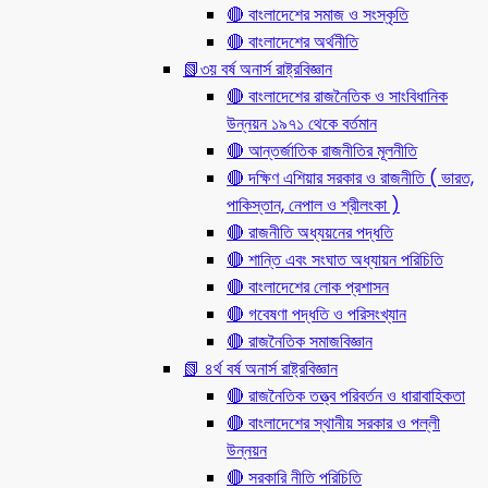
🔴 বাংলাদেশের সমাজ ও সংস্কৃতি
🔴 বাংলাদেশের অর্থনীতি
📗৩য় বর্ষ অনার্স রাষ্ট্রবিজ্ঞান
🔴 বাংলাদেশের রাজনৈতিক ও সাংবিধানিক
উন্নয়ন ১৯৭১ থেকে বর্তমান
🔴 আন্তর্জাতিক রাজনীতির মূলনীতি
🔴 দক্ষিণ এশিয়ার সরকার ও রাজনীতি ( ভারত,
পাকিস্তান, নেপাল ও শ্রীলংকা )
🔴 রাজনীতি অধ্যয়নের পদ্ধতি
🔴 শান্তি এবং সংঘাত অধ্যায়ন পরিচিতি
🔴 বাংলাদেশের লোক প্রশাসন
🔴 গবেষণা পদ্ধতি ও পরিসংখ্যান
🔴 রাজনৈতিক সমাজবিজ্ঞান
📗 ৪র্থ বর্ষ অনার্স রাষ্ট্রবিজ্ঞান
🔴 রাজনৈতিক তত্ত্ব পরিবর্তন ও ধারাবাহিকতা
🔴 বাংলাদেশের স্থানীয় সরকার ও পল্লী
উন্নয়ন
🔴 সরকারি নীতি পরিচিতি