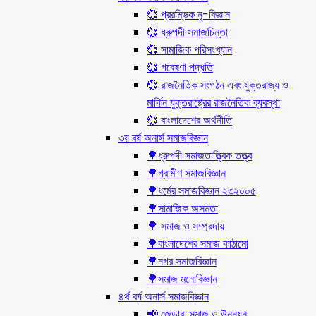
💞 প্ররম্ভিক নৃ-বিজ্ঞান
💞 ধ্রুপদী সমাজচিন্তা
💞 সামাজিক পরিসংখ্যান
💞 গবেষণা পদ্ধতি
💞 রাজনৈতিক সংগঠন এবং যুক্তরাজ্য ও
মার্কিন যুক্তরাষ্ট্রের রাজনৈতিক ব্যবস্থা
💞 বাংলাদেশের অর্থনীতি
৩য় বর্ষ অনার্স সমাজবিজ্ঞান
🌳ধ্রুপদী সমাজতাত্ত্বিক তত্ত্ব
🌳গ্রামীণ সমাজবিজ্ঞান
🌳ধর্মের সমাজবিজ্ঞান ২৩২০০৫
🌳সামাজিক অসমতা
🌳 সমাজ ও সম্প্রদায়
🌳বাংলাদেশের সমাজ কাঠামো
🌳নগর সমাজবিজ্ঞান
🌳সমাজ মনোবিজ্ঞান
৪র্থ বর্ষ অনার্স সমাজবিজ্ঞান
📢 জেন্ডার, সমাজ ও উন্নয়ন