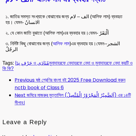
১. জাতির সমস্ত সংখ্যাকে বোঝানোর জন্য الف – لام (আলিফ লাম) ব্যবহৃত
হয়। যেমন- الانسانُ
২. যে কোন জাতি বুঝাতে (আলিফ লাম)এর ব্যবহার হয়।যেমন- اَلْبَقَرُ
৩. নির্দিষ্ট কিছু বোঝানোর জন্য (
আলিফ লাম
)এর ব্যবহার হয়।যেমন-الشجر-
الرجُلُ
Tags:
حَرْفِ نِدَا ও مُنَادَى
মুনাদা
হরফে নেদা
হরফে নেদা ও মুনাদা
হরফে নেদা কয়টি ও
কি কি?
Previous
ষষ্ঠ শ্রেণির বাংলা বই 2025 Free Download করুন
nctb book of Class 6
Next
জমিরে মাজরুর মুত্তাসিল (اَلضَّمِيْرُ الْمَجْرُوْرُ الْمُتَّصِلُ) এর ১৪টি
সীগাহ।
Leave a Reply