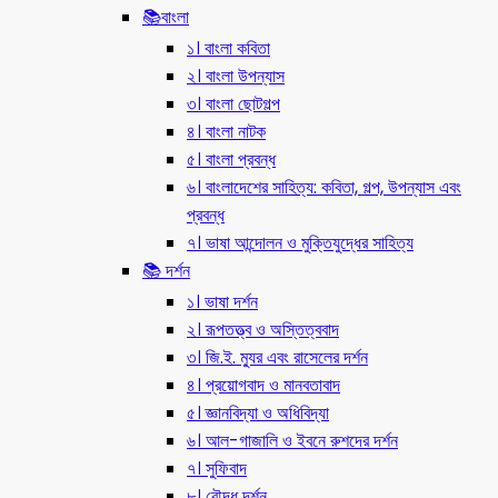
📚বাংলা
১। বাংলা কবিতা
২। বাংলা উপন্যাস
৩। বাংলা ছোটগল্প
৪। বাংলা নাটক
৫। বাংলা প্রবন্ধ
৬। বাংলাদেশের সাহিত্য: কবিতা, গল্প, উপন্যাস এবং
প্রবন্ধ
৭। ভাষা আন্দোলন ও মুক্তিযুদ্ধের সাহিত্য
📚 দর্শন
১। ভাষা দর্শন
২। রূপতত্ত্ব ও অস্তিত্ববাদ
৩। জি.ই. ম্যুর এবং রাসেলের দর্শন
৪। প্রয়োগবাদ ও মানবতাবাদ
৫। জ্ঞানবিদ্যা ও অধিবিদ্যা
৬। আল-গাজালি ও ইবনে রুশদের দর্শন
৭। সুফিবাদ
৮। বৌদ্ধ দর্শন