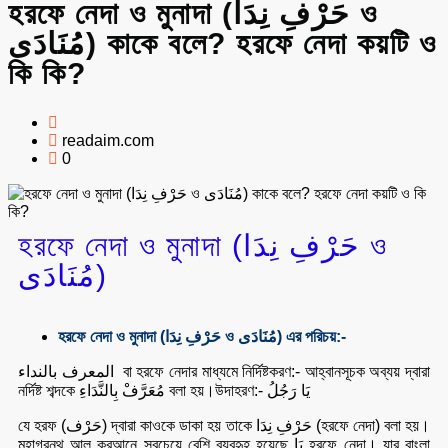
হরফে নেদা ও মুনাদা (حَرْفِ نِدَا ও
مُنَادَى) কাকে বলে? হরফে নেদা কয়টি ও
কি কি?
readaim.com
0
হরফে নেদা ও মুনাদা (حَرْفِ نِدَا ও
مُنَادَى)
হরফে নেদা ও মুনাদা (حَرْفِ نِدَا ও مُنَادَى) এর পরিচয়:-
المعرف بالنداء বা হরফে নেদার মাধ্যমে নির্দিষ্টকরণ:- আহ্বানসূচক অব্যয় দ্বারা
নর্দিষ্ট শব্দকে مُعَرَّفْ بِالنَّدَاءِ বলা হয়।উদাহরণ:- يَا رَجُلُ
যে হরফ (حَرْف) দ্বারা কাওকে ডাকা হয় তাকে حَرْفِ نِدَا (হরফে নেদা) বলা হয়।
মহাগ্রন্থ আল কুরআনে সবচেয়ে বেশি ব্যবহৃহ হয়েছে يَا হরফে নেদা। যার বাংলা