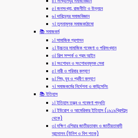
৪। সংখ্যালঘুর সমাজবিজ্ঞান
৫। জনসংখ্যা, রাজনীতি ও উন্নয়ন
৬। দারিদ্র্যের সমাজবিজ্ঞান
৭। তুলনামূলক সমাজকাঠামো
📚 সমাজকর্ম
১। সামাজিক প্রশাসন
২। উচ্চতর সামাজিক গবেষণা ও পরিসংখ্যান
৩। শিল্প সম্পর্ক ও শ্রম আইন
৪। সংশোধন ও সংশোধনমূলক সেবা
৫। নারী ও পরিবার কল্যাণ
৬। শিশু, যুব ও প্রবীণ কল্যাণ
৭। সমাজকর্মের নির্দেশনা ও কাউন্সেলিং
📚 ইতিহাস
১। ইতিহাস তত্ত্ব ও গবেষণা পদ্ধতি
২। ইউরোপ ও আমেরিকার ইতিহাস (১৯১৯খ্রিস্টাব্দ
থেকে)
৩। দক্ষিণ এশিয়ার জাতীয়তাবাদ ও জাতীয়তাবাদী
আন্দোলন (উনিশ ও বিশ শতক)