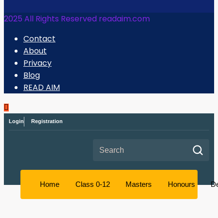
2025 All Rights Reserved readaim.com
Contact
About
Privacy
Blog
READ AIM
Login
Registration
Search for:
Home
Class 0-12
Masters
Honours
D