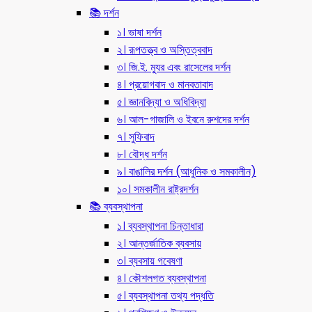
📚 দর্শন
১। ভাষা দর্শন
২। রূপতত্ত্ব ও অস্তিত্ববাদ
৩। জি.ই. ম্যুর এবং রাসেলের দর্শন
৪। প্রয়োগবাদ ও মানবতাবাদ
৫। জ্ঞানবিদ্যা ও অধিবিদ্যা
৬। আল-গাজালি ও ইবনে রুশদের দর্শন
৭। সুফিবাদ
৮। বৌদ্ধ দর্শন
৯। বাঙালির দর্শন (আধুনিক ও সমকালীন)
১০। সমকালীন রাষ্ট্রদর্শন
📚 ব্যবস্থাপনা
১। ব্যবস্থাপনা চিন্তাধারা
২। আন্তর্জাতিক ব্যবসায়
৩। ব্যবসায় গবেষণা
৪। কৌশলগত ব্যবস্থাপনা
৫। ব্যবস্থাপনা তথ্য পদ্ধতি