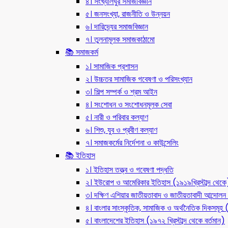
৪। সংখ্যালঘুর সমাজবিজ্ঞান
৫। জনসংখ্যা, রাজনীতি ও উন্নয়ন
৬। দারিদ্র্যের সমাজবিজ্ঞান
৭। তুলনামূলক সমাজকাঠামো
📚 সমাজকর্ম
১। সামাজিক প্রশাসন
২। উচ্চতর সামাজিক গবেষণা ও পরিসংখ্যান
৩। শিল্প সম্পর্ক ও শ্রম আইন
৪। সংশোধন ও সংশোধনমূলক সেবা
৫। নারী ও পরিবার কল্যাণ
৬। শিশু, যুব ও প্রবীণ কল্যাণ
৭। সমাজকর্মের নির্দেশনা ও কাউন্সেলিং
📚 ইতিহাস
১। ইতিহাস তত্ত্ব ও গবেষণা পদ্ধতি
২। ইউরোপ ও আমেরিকার ইতিহাস (১৯১৯খ্রিস্টাব্দ থেকে
৩। দক্ষিণ এশিয়ার জাতীয়তাবাদ ও জাতীয়তাবাদী আন্দো
৪। বাংলার সাংস্কৃতিক, সামাজিক ও অর্থনৈতিক দিকসমূহ (ন
৫। বাংলাদেশের ইতিহাস (১৯৭২ খ্রিস্টাব্দ থেকে বর্তমান)