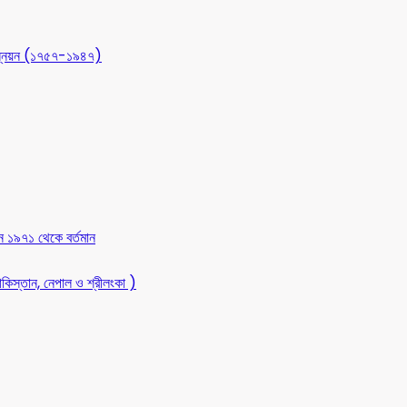
 উন্নয়ন (১৭৫৭-১৯৪৭)
ন ১৯৭১ থেকে বর্তমান
কিস্তান, নেপাল ও শ্রীলংকা )