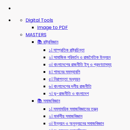
Digital Tools
Image to PDF
MASTERS
📚 রাষ্ট্রবিজ্ঞান
১। সাম্প্রতিক রাষ্ট্রচিন্তা
২। সামাজিক পরিবর্তন ও রাজনৈতিক উন্নয়ন
৩। বাংলাদেশের রাজনীতি ইসু ও প্রবণতাসমূহ
৪। শাসনের সমস্যাবলি
৫। নিরাপত্তা অধ্যয়ন
৬। বাংলাদেশের দলীয় রাজনীতি
৭। ভূ-রাজনীতি ও বাংলাদেশ
📚 সমাজবিজ্ঞান
১। সমসাময়িক সমাজবিজ্ঞানের তত্ত্ব
২। মার্কসীয় সমাজবিজ্ঞান
৩। উন্নয়ন ও অনুন্নয়নের সমাজবিজ্ঞান