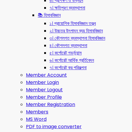
৬। প্রশিক্ষণ ও উন্নয়ন
৭। ক্ষতিপূরণ ব্যবস্থাপনা
📚 হিসাববিজ্ঞান
১। প্রায়োগিক হিসাববিজ্ঞান তত্ত্ব
২। উচ্চতর উৎপাদন ব্যয় হিসাববিজ্ঞান
৩। কৌশলগত ব্যবস্থাপনা হিসাববিজ্ঞান
৪। কৌশলগত ব্যবস্থাপনা
৫। কর্পোরেট গভর্ন্য্যান্স
৬। কর্পোরেট আর্থিক প্রর্তিবেদন
৭। কর্পোরেট কর পরিকল্পনা
Member Account
Member Login
Member Logout
Member Profile
Member Registration
Members
MS Word
PDF to image converter