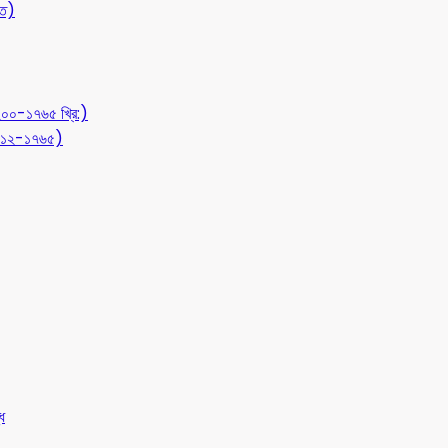
ীত)
১২০০-১৭৬৫ খ্রি:)
 (৭১২-১৭৬৫)
ধ