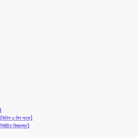
)
লন (উনিশ ও বিশ শতক)
ির্বাচিত বিষয়সমূহ)