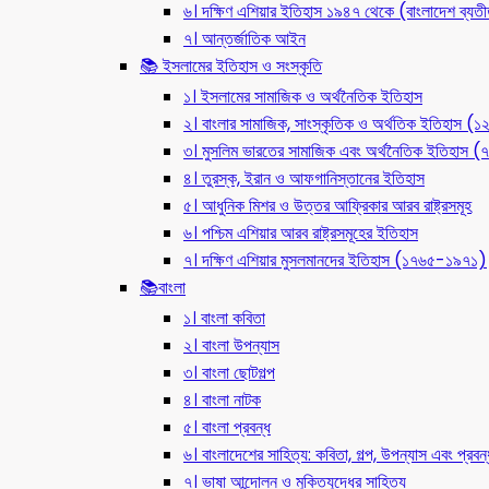
৬। দক্ষিণ এশিয়ার ইতিহাস ১৯৪৭ থেকে (বাংলাদেশ ব্যত
৭। আন্তর্জাতিক আইন
📚 ইসলামের ইতিহাস ও সংস্কৃতি
১। ইসলামের সামাজিক ও অর্থনৈতিক ইতিহাস
২। বাংলার সামাজিক, সাংস্কৃতিক ও অর্থতিক ইতিহাস (
৩। মুসলিম ভারতের সামাজিক এবং অর্থনৈতিক ইতিহাস
৪। তুরস্ক, ইরান ও আফগানিস্তানের ইতিহাস
৫। আধুনিক মিশর ও উত্তর আফ্রিকার আরব রাষ্ট্রসমূহ
৬। পশ্চিম এশিয়ার আরব রাষ্ট্রসমূহের ইতিহাস
৭। দক্ষিণ এশিয়ার মুসলমানদের ইতিহাস (১৭৬৫-১৯৭১)
📚বাংলা
১। বাংলা কবিতা
২। বাংলা উপন্যাস
৩। বাংলা ছোটগল্প
৪। বাংলা নাটক
৫। বাংলা প্রবন্ধ
৬। বাংলাদেশের সাহিত্য: কবিতা, গল্প, উপন্যাস এবং প্রবন্
৭। ভাষা আন্দোলন ও মুক্তিযুদ্ধের সাহিত্য