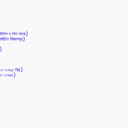
 (উনিশ ও বিশ শতক)
র্বাচিত বিষয়সমূহ)
ত)
০০-১৭৬৫ খ্রি:)
৭১২-১৭৬৫)