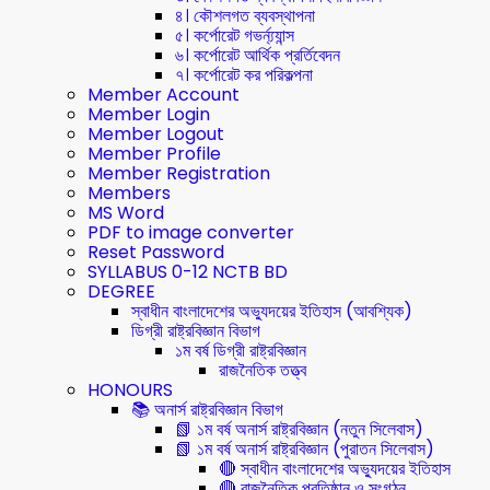
৪। কৌশলগত ব্যবস্থাপনা
৫। কর্পোরেট গভর্ন্য্যান্স
৬। কর্পোরেট আর্থিক প্রর্তিবেদন
৭। কর্পোরেট কর পরিকল্পনা
Member Account
Member Login
Member Logout
Member Profile
Member Registration
Members
MS Word
PDF to image converter
Reset Password
SYLLABUS 0-12 NCTB BD
DEGREE
স্বাধীন বাংলাদেশের অভ্যুদয়ের ইতিহাস (আবশ্যিক)
ডিগ্রী রাষ্ট্রবিজ্ঞান বিভাগ
১ম বর্ষ ডিগ্রী রাষ্ট্রবিজ্ঞান
রাজনৈতিক তত্ত্ব
HONOURS
📚 অনার্স রাষ্ট্রবিজ্ঞান বিভাগ
📗 ১ম বর্ষ অনার্স রাষ্ট্রবিজ্ঞান (নতুন সিলেবাস)
📗 ১ম বর্ষ অনার্স রাষ্ট্রবিজ্ঞান (পুরাতন সিলেবাস)
🔴 স্বাধীন বাংলাদেশের অভ্যুদয়ের ইতিহাস
🔴 রাজনৈতিক প্রতিষ্ঠান ও সংগঠন