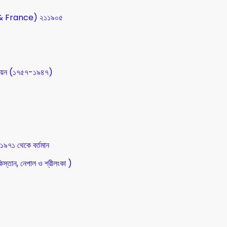
SA & France) ২১১৯০৫
উন্নয়ন (১৭৫৭-১৯৪৭)
 ১৯৭১ থেকে বর্তমান
িস্তান, নেপাল ও শ্রীলংকা )