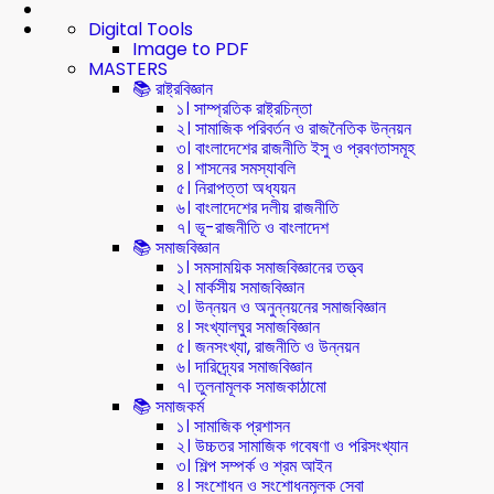
Digital Tools
Image to PDF
MASTERS
📚 রাষ্ট্রবিজ্ঞান
১। সাম্প্রতিক রাষ্ট্রচিন্তা
২। সামাজিক পরিবর্তন ও রাজনৈতিক উন্নয়ন
৩। বাংলাদেশের রাজনীতি ইসু ও প্রবণতাসমূহ
৪। শাসনের সমস্যাবলি
৫। নিরাপত্তা অধ্যয়ন
৬। বাংলাদেশের দলীয় রাজনীতি
৭। ভূ-রাজনীতি ও বাংলাদেশ
📚 সমাজবিজ্ঞান
১। সমসাময়িক সমাজবিজ্ঞানের তত্ত্ব
২। মার্কসীয় সমাজবিজ্ঞান
৩। উন্নয়ন ও অনুন্নয়নের সমাজবিজ্ঞান
৪। সংখ্যালঘুর সমাজবিজ্ঞান
৫। জনসংখ্যা, রাজনীতি ও উন্নয়ন
৬। দারিদ্র্যের সমাজবিজ্ঞান
৭। তুলনামূলক সমাজকাঠামো
📚 সমাজকর্ম
১। সামাজিক প্রশাসন
২। উচ্চতর সামাজিক গবেষণা ও পরিসংখ্যান
৩। শিল্প সম্পর্ক ও শ্রম আইন
৪। সংশোধন ও সংশোধনমূলক সেবা