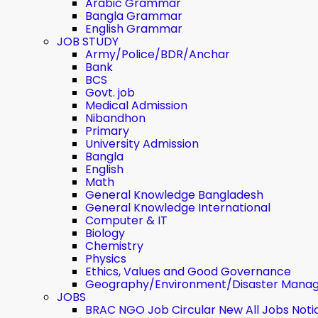
Arabic Grammar
Bangla Grammar
English Grammar
JOB STUDY
Army/Police/BDR/Anchar
Bank
BCS
Govt. job
Medical Admission
Nibandhon
Primary
University Admission
Bangla
English
Math
General Knowledge Bangladesh
General Knowledge International
Computer & IT
Biology
Chemistry
Physics
Ethics, Values ​​and Good Governance
Geography/Environment/Disaster Mana
JOBS
BRAC NGO Job Circular New All Jobs Noti