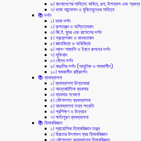
৬। বাংলাদেশের সাহিত্য: কবিতা, গল্প, উপন্যাস এবং প্রবন্ধ
৭। ভাষা আন্দোলন ও মুক্তিযুদ্ধের সাহিত্য
📚 দর্শন
১। ভাষা দর্শন
২। রূপতত্ত্ব ও অস্তিত্ববাদ
৩। জি.ই. ম্যুর এবং রাসেলের দর্শন
৪। প্রয়োগবাদ ও মানবতাবাদ
৫। জ্ঞানবিদ্যা ও অধিবিদ্যা
৬। আল-গাজালি ও ইবনে রুশদের দর্শন
৭। সুফিবাদ
৮। বৌদ্ধ দর্শন
৯। বাঙালির দর্শন (আধুনিক ও সমকালীন)
১০। সমকালীন রাষ্ট্রদর্শন
📚 ব্যবস্থাপনা
১। ব্যবস্থাপনা চিন্তাধারা
২। আন্তর্জাতিক ব্যবসায়
৩। ব্যবসায় গবেষণা
৪। কৌশলগত ব্যবস্থাপনা
৫। ব্যবস্থাপনা তথ্য পদ্ধতি
৬। প্রশিক্ষণ ও উন্নয়ন
৭। ক্ষতিপূরণ ব্যবস্থাপনা
📚 হিসাববিজ্ঞান
১। প্রায়োগিক হিসাববিজ্ঞান তত্ত্ব
২। উচ্চতর উৎপাদন ব্যয় হিসাববিজ্ঞান
৩। কৌশলগত ব্যবস্থাপনা হিসাববিজ্ঞান