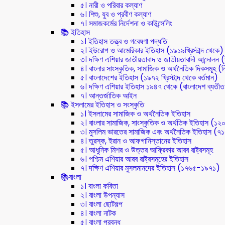
৫। নারী ও পরিবার কল্যাণ
৬। শিশু, যুব ও প্রবীণ কল্যাণ
৭। সমাজকর্মের নির্দেশনা ও কাউন্সেলিং
📚 ইতিহাস
১। ইতিহাস তত্ত্ব ও গবেষণা পদ্ধতি
২। ইউরোপ ও আমেরিকার ইতিহাস (১৯১৯খ্রিস্টাব্দ থেকে)
৩। দক্ষিণ এশিয়ার জাতীয়তাবাদ ও জাতীয়তাবাদী আন্দোলন
৪। বাংলার সাংস্কৃতিক, সামাজিক ও অর্থনৈতিক দিকসমূহ (নি
৫। বাংলাদেশের ইতিহাস (১৯৭২ খ্রিস্টাব্দ থেকে বর্তমান)
৬। দক্ষিণ এশিয়ার ইতিহাস ১৯৪৭ থেকে (বাংলাদেশ ব্যতী
৭। আন্তর্জাতিক আইন
📚 ইসলামের ইতিহাস ও সংস্কৃতি
১। ইসলামের সামাজিক ও অর্থনৈতিক ইতিহাস
২। বাংলার সামাজিক, সাংস্কৃতিক ও অর্থতিক ইতিহাস (১২
৩। মুসলিম ভারতের সামাজিক এবং অর্থনৈতিক ইতিহাস (
৪। তুরস্ক, ইরান ও আফগানিস্তানের ইতিহাস
৫। আধুনিক মিশর ও উত্তর আফ্রিকার আরব রাষ্ট্রসমূহ
৬। পশ্চিম এশিয়ার আরব রাষ্ট্রসমূহের ইতিহাস
৭। দক্ষিণ এশিয়ার মুসলমানদের ইতিহাস (১৭৬৫-১৯৭১)
📚বাংলা
১। বাংলা কবিতা
২। বাংলা উপন্যাস
৩। বাংলা ছোটগল্প
৪। বাংলা নাটক
৫। বাংলা প্রবন্ধ