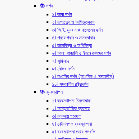
📚 দর্শন
১। ভাষা দর্শন
২। রূপতত্ত্ব ও অস্তিত্ববাদ
৩। জি.ই. ম্যুর এবং রাসেলের দর্শন
৪। প্রয়োগবাদ ও মানবতাবাদ
৫। জ্ঞানবিদ্যা ও অধিবিদ্যা
৬। আল-গাজালি ও ইবনে রুশদের দর্শন
৭। সুফিবাদ
৮। বৌদ্ধ দর্শন
৯। বাঙালির দর্শন (আধুনিক ও সমকালীন)
১০। সমকালীন রাষ্ট্রদর্শন
📚 ব্যবস্থাপনা
১। ব্যবস্থাপনা চিন্তাধারা
২। আন্তর্জাতিক ব্যবসায়
৩। ব্যবসায় গবেষণা
৪। কৌশলগত ব্যবস্থাপনা
৫। ব্যবস্থাপনা তথ্য পদ্ধতি