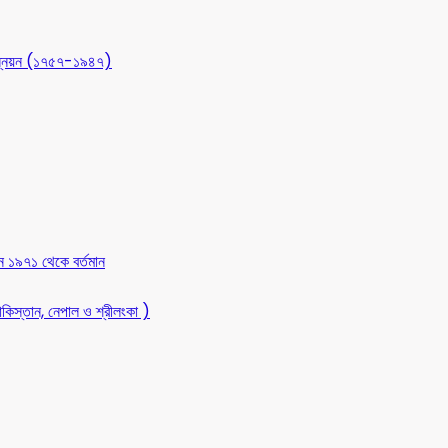
 উন্নয়ন (১৭৫৭-১৯৪৭)
ন ১৯৭১ থেকে বর্তমান
কিস্তান, নেপাল ও শ্রীলংকা )