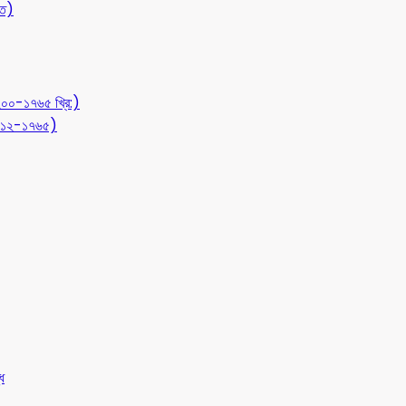
ীত)
১২০০-১৭৬৫ খ্রি:)
 (৭১২-১৭৬৫)
ধ