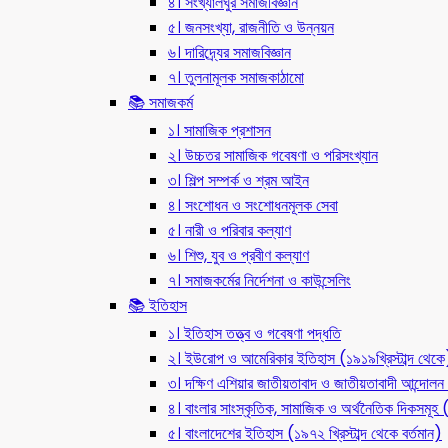
৪। সংখ্যালঘুর সমাজবিজ্ঞান
৫। জনসংখ্যা, রাজনীতি ও উন্নয়ন
৬। দারিদ্র্যের সমাজবিজ্ঞান
৭। তুলনামূলক সমাজকাঠামো
📚 সমাজকর্ম
১। সামাজিক প্রশাসন
২। উচ্চতর সামাজিক গবেষণা ও পরিসংখ্যান
৩। শিল্প সম্পর্ক ও শ্রম আইন
৪। সংশোধন ও সংশোধনমূলক সেবা
৫। নারী ও পরিবার কল্যাণ
৬। শিশু, যুব ও প্রবীণ কল্যাণ
৭। সমাজকর্মের নির্দেশনা ও কাউন্সেলিং
📚 ইতিহাস
১। ইতিহাস তত্ত্ব ও গবেষণা পদ্ধতি
২। ইউরোপ ও আমেরিকার ইতিহাস (১৯১৯খ্রিস্টাব্দ থেকে
৩। দক্ষিণ এশিয়ার জাতীয়তাবাদ ও জাতীয়তাবাদী আন্দো
৪। বাংলার সাংস্কৃতিক, সামাজিক ও অর্থনৈতিক দিকসমূহ (ন
৫। বাংলাদেশের ইতিহাস (১৯৭২ খ্রিস্টাব্দ থেকে বর্তমান)