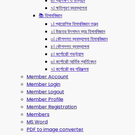
৬। প্রশিক্ষণ ও উন্নয়ন
৭। ক্ষতিপূরণ ব্যবস্থাপনা
📚 হিসাববিজ্ঞান
১। প্রায়োগিক হিসাববিজ্ঞান তত্ত্ব
২। উচ্চতর উৎপাদন ব্যয় হিসাববিজ্ঞান
৩। কৌশলগত ব্যবস্থাপনা হিসাববিজ্ঞান
৪। কৌশলগত ব্যবস্থাপনা
৫। কর্পোরেট গভর্ন্য্যান্স
৬। কর্পোরেট আর্থিক প্রর্তিবেদন
৭। কর্পোরেট কর পরিকল্পনা
Member Account
Member Login
Member Logout
Member Profile
Member Registration
Members
MS Word
PDF to image converter