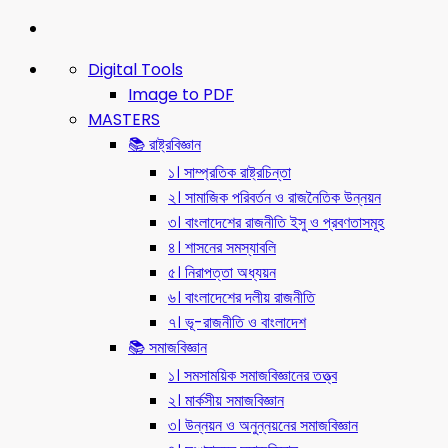
Digital Tools
Image to PDF
MASTERS
📚 রাষ্ট্রবিজ্ঞান
১। সাম্প্রতিক রাষ্ট্রচিন্তা
২। সামাজিক পরিবর্তন ও রাজনৈতিক উন্নয়ন
৩। বাংলাদেশের রাজনীতি ইসু ও প্রবণতাসমূহ
৪। শাসনের সমস্যাবলি
৫। নিরাপত্তা অধ্যয়ন
৬। বাংলাদেশের দলীয় রাজনীতি
৭। ভূ-রাজনীতি ও বাংলাদেশ
📚 সমাজবিজ্ঞান
১। সমসাময়িক সমাজবিজ্ঞানের তত্ত্ব
২। মার্কসীয় সমাজবিজ্ঞান
৩। উন্নয়ন ও অনুন্নয়নের সমাজবিজ্ঞান