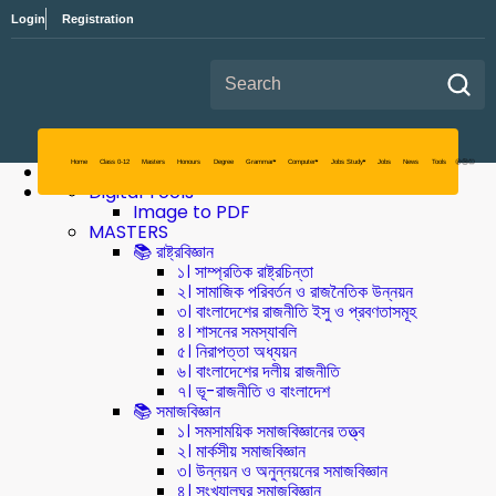
Login
Registration
Search for:
Digital Tools
Image to PDF
MASTERS
📚 রাষ্ট্রবিজ্ঞান
১। সাম্প্রতিক রাষ্ট্রচিন্তা
২। সামাজিক পরিবর্তন ও রাজনৈতিক উন্নয়ন
৩। বাংলাদেশের রাজনীতি ইসু ও প্রবণতাসমূহ
৪। শাসনের সমস্যাবলি
৫। নিরাপত্তা অধ্যয়ন
৬। বাংলাদেশের দলীয় রাজনীতি
৭। ভূ-রাজনীতি ও বাংলাদেশ
📚 সমাজবিজ্ঞান
১। সমসাময়িক সমাজবিজ্ঞানের তত্ত্ব
২। মার্কসীয় সমাজবিজ্ঞান
Home
Class 0-12
Masters
৩। উন্নয়ন ও অনুন্নয়নের সমাজবিজ্ঞান
৪। সংখ্যালঘুর সমাজবিজ্ঞান