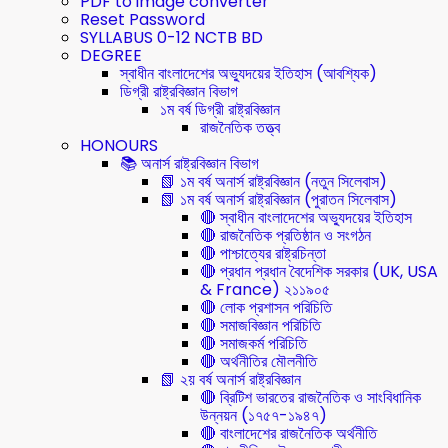
PDF to image converter
Reset Password
SYLLABUS 0-12 NCTB BD
DEGREE
স্বাধীন বাংলাদেশের অভ্যুদয়ের ইতিহাস (আবশ্যিক)
ডিগ্রী রাষ্ট্রবিজ্ঞান বিভাগ
১ম বর্ষ ডিগ্রী রাষ্ট্রবিজ্ঞান
রাজনৈতিক তত্ত্ব
HONOURS
📚 অনার্স রাষ্ট্রবিজ্ঞান বিভাগ
📗 ১ম বর্ষ অনার্স রাষ্ট্রবিজ্ঞান (নতুন সিলেবাস)
📗 ১ম বর্ষ অনার্স রাষ্ট্রবিজ্ঞান (পুরাতন সিলেবাস)
🔴 স্বাধীন বাংলাদেশের অভ্যুদয়ের ইতিহাস
🔴 রাজনৈতিক প্রতিষ্ঠান ও সংগঠন
🔴 পাশ্চাত্যের রাষ্ট্রচিন্তা
🔴 প্রধান প্রধান বৈদেশিক সরকার (UK, USA
& France) ২১১৯০৫
🔴 লোক প্রশাসন পরিচিতি
🔴 সমাজবিজ্ঞান পরিচিতি
🔴 সমাজকর্ম পরিচিতি
🔴 অর্থনীতির মৌলনীতি
📗 ২য় বর্ষ অনার্স রাষ্ট্রবিজ্ঞান
🔴 ব্রিটিশ ভারতের রাজনৈতিক ও সাংবিধানিক
উন্নয়ন (১৭৫৭-১৯৪৭)
🔴 বাংলাদেশের রাজনৈতিক অর্থনীতি