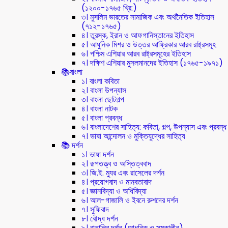
(১২০০-১৭৬৫ খ্রি:)
৩। মুসলিম ভারতের সামাজিক এবং অর্থনৈতিক ইতিহাস
(৭১২-১৭৬৫)
৪। তুরস্ক, ইরান ও আফগানিস্তানের ইতিহাস
৫। আধুনিক মিশর ও উত্তর আফ্রিকার আরব রাষ্ট্রসমূহ
৬। পশ্চিম এশিয়ার আরব রাষ্ট্রসমূহের ইতিহাস
৭। দক্ষিণ এশিয়ার মুসলমানদের ইতিহাস (১৭৬৫-১৯৭১)
📚বাংলা
১। বাংলা কবিতা
২। বাংলা উপন্যাস
৩। বাংলা ছোটগল্প
৪। বাংলা নাটক
৫। বাংলা প্রবন্ধ
৬। বাংলাদেশের সাহিত্য: কবিতা, গল্প, উপন্যাস এবং প্রবন্ধ
৭। ভাষা আন্দোলন ও মুক্তিযুদ্ধের সাহিত্য
📚 দর্শন
১। ভাষা দর্শন
২। রূপতত্ত্ব ও অস্তিত্ববাদ
৩। জি.ই. ম্যুর এবং রাসেলের দর্শন
৪। প্রয়োগবাদ ও মানবতাবাদ
৫। জ্ঞানবিদ্যা ও অধিবিদ্যা
৬। আল-গাজালি ও ইবনে রুশদের দর্শন
৭। সুফিবাদ
৮। বৌদ্ধ দর্শন
৯। বাঙালির দর্শন (আধুনিক ও সমকালীন)