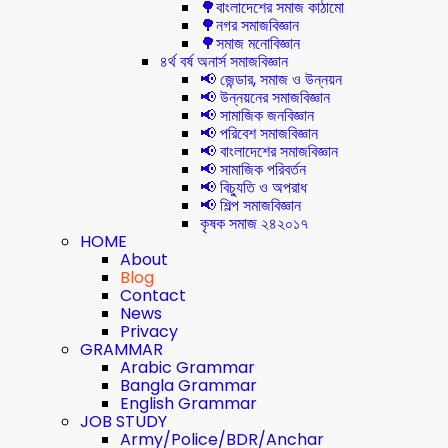
🌳বাংলাদেশের সমাজ কাঠামো
🌳নগর সমাজবিজ্ঞান
🌳সমাজ মনোবিজ্ঞান
৪র্থ বর্ষ অনার্স সমাজবিজ্ঞান
📢 জেন্ডার, সমাজ ও উন্নয়ন
📢 উন্নয়নের সমাজবিজ্ঞান
📢 সামাজিক জনবিজ্ঞান
📢 পরিবেশ সমাজবিজ্ঞান
📢 বাংলাদেশের সমাজবিজ্ঞান
📢 সামাজিক পরিবর্তন
📢 বিচ্যুতি ও অপরাধ
📢 শিল্প সমাজবিজ্ঞান
কৃষক সমাজ ২৪২০১৭
HOME
About
Blog
Contact
News
Privacy
GRAMMAR
Arabic Grammar
Bangla Grammar
English Grammar
JOB STUDY
Army/Police/BDR/Anchar