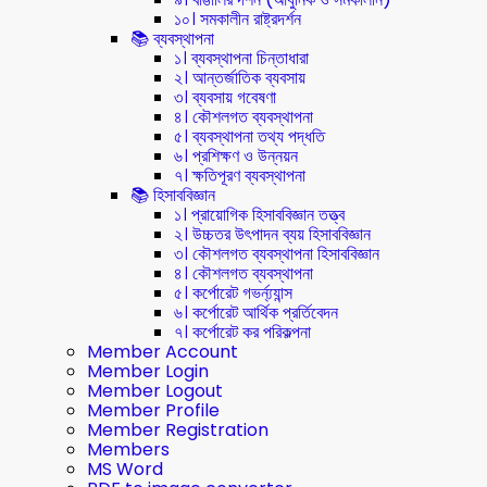
১০। সমকালীন রাষ্ট্রদর্শন
📚 ব্যবস্থাপনা
১। ব্যবস্থাপনা চিন্তাধারা
২। আন্তর্জাতিক ব্যবসায়
৩। ব্যবসায় গবেষণা
৪। কৌশলগত ব্যবস্থাপনা
৫। ব্যবস্থাপনা তথ্য পদ্ধতি
৬। প্রশিক্ষণ ও উন্নয়ন
৭। ক্ষতিপূরণ ব্যবস্থাপনা
📚 হিসাববিজ্ঞান
১। প্রায়োগিক হিসাববিজ্ঞান তত্ত্ব
২। উচ্চতর উৎপাদন ব্যয় হিসাববিজ্ঞান
৩। কৌশলগত ব্যবস্থাপনা হিসাববিজ্ঞান
৪। কৌশলগত ব্যবস্থাপনা
৫। কর্পোরেট গভর্ন্য্যান্স
৬। কর্পোরেট আর্থিক প্রর্তিবেদন
৭। কর্পোরেট কর পরিকল্পনা
Member Account
Member Login
Member Logout
Member Profile
Member Registration
Members
MS Word