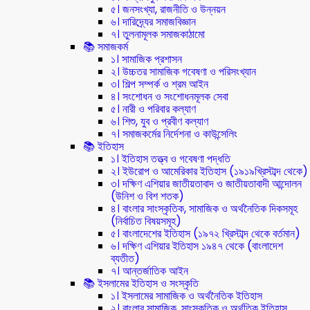
৫। জনসংখ্যা, রাজনীতি ও উন্নয়ন
৬। দারিদ্র্যের সমাজবিজ্ঞান
৭। তুলনামূলক সমাজকাঠামো
📚 সমাজকর্ম
১। সামাজিক প্রশাসন
২। উচ্চতর সামাজিক গবেষণা ও পরিসংখ্যান
৩। শিল্প সম্পর্ক ও শ্রম আইন
৪। সংশোধন ও সংশোধনমূলক সেবা
৫। নারী ও পরিবার কল্যাণ
৬। শিশু, যুব ও প্রবীণ কল্যাণ
৭। সমাজকর্মের নির্দেশনা ও কাউন্সেলিং
📚 ইতিহাস
১। ইতিহাস তত্ত্ব ও গবেষণা পদ্ধতি
২। ইউরোপ ও আমেরিকার ইতিহাস (১৯১৯খ্রিস্টাব্দ থেকে)
৩। দক্ষিণ এশিয়ার জাতীয়তাবাদ ও জাতীয়তাবাদী আন্দোলন
(উনিশ ও বিশ শতক)
৪। বাংলার সাংস্কৃতিক, সামাজিক ও অর্থনৈতিক দিকসমূহ
(নির্বাচিত বিষয়সমূহ)
৫। বাংলাদেশের ইতিহাস (১৯৭২ খ্রিস্টাব্দ থেকে বর্তমান)
৬। দক্ষিণ এশিয়ার ইতিহাস ১৯৪৭ থেকে (বাংলাদেশ
ব্যতীত)
৭। আন্তর্জাতিক আইন
📚 ইসলামের ইতিহাস ও সংস্কৃতি
১। ইসলামের সামাজিক ও অর্থনৈতিক ইতিহাস
২। বাংলার সামাজিক, সাংস্কৃতিক ও অর্থতিক ইতিহাস