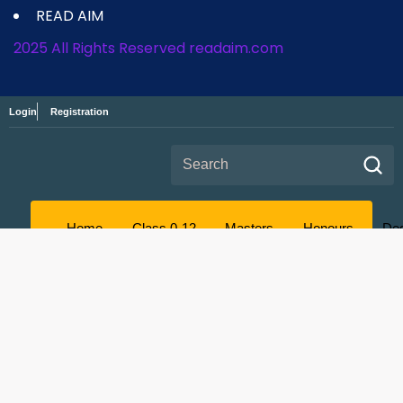
READ AIM
2025 All Rights Reserved readaim.com
Login
Registration
Search for:
Home
Class 0-12
Masters
Honours
De