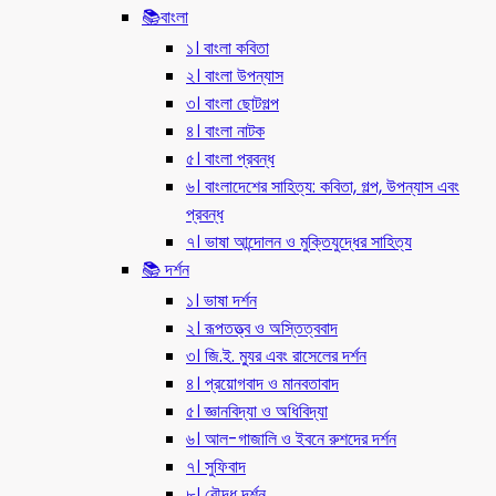
📚বাংলা
১। বাংলা কবিতা
২। বাংলা উপন্যাস
৩। বাংলা ছোটগল্প
৪। বাংলা নাটক
৫। বাংলা প্রবন্ধ
৬। বাংলাদেশের সাহিত্য: কবিতা, গল্প, উপন্যাস এবং
প্রবন্ধ
৭। ভাষা আন্দোলন ও মুক্তিযুদ্ধের সাহিত্য
📚 দর্শন
১। ভাষা দর্শন
২। রূপতত্ত্ব ও অস্তিত্ববাদ
৩। জি.ই. ম্যুর এবং রাসেলের দর্শন
৪। প্রয়োগবাদ ও মানবতাবাদ
৫। জ্ঞানবিদ্যা ও অধিবিদ্যা
৬। আল-গাজালি ও ইবনে রুশদের দর্শন
৭। সুফিবাদ
৮। বৌদ্ধ দর্শন