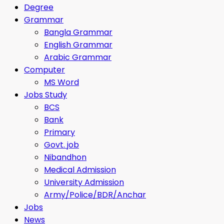
Degree
Grammar
Bangla Grammar
English Grammar
Arabic Grammar
Computer
MS Word
Jobs Study
BCS
Bank
Primary
Govt. job
Nibandhon
Medical Admission
University Admission
Army/Police/BDR/Anchar
Jobs
News