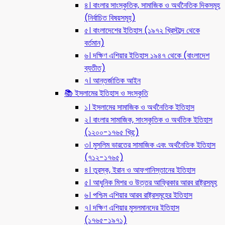
৪। বাংলার সাংস্কৃতিক, সামাজিক ও অর্থনৈতিক দিকসমূহ
(নির্বাচিত বিষয়সমূহ)
৫। বাংলাদেশের ইতিহাস (১৯৭২ খ্রিস্টাব্দ থেকে
বর্তমান)
৬। দক্ষিণ এশিয়ার ইতিহাস ১৯৪৭ থেকে (বাংলাদেশ
ব্যতীত)
৭। আন্তর্জাতিক আইন
📚 ইসলামের ইতিহাস ও সংস্কৃতি
১। ইসলামের সামাজিক ও অর্থনৈতিক ইতিহাস
২। বাংলার সামাজিক, সাংস্কৃতিক ও অর্থতিক ইতিহাস
(১২০০-১৭৬৫ খ্রি:)
৩। মুসলিম ভারতের সামাজিক এবং অর্থনৈতিক ইতিহাস
(৭১২-১৭৬৫)
৪। তুরস্ক, ইরান ও আফগানিস্তানের ইতিহাস
৫। আধুনিক মিশর ও উত্তর আফ্রিকার আরব রাষ্ট্রসমূহ
৬। পশ্চিম এশিয়ার আরব রাষ্ট্রসমূহের ইতিহাস
৭। দক্ষিণ এশিয়ার মুসলমানদের ইতিহাস
(১৭৬৫-১৯৭১)