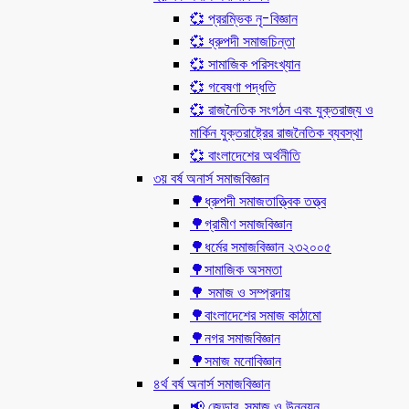
💞 প্ররম্ভিক নৃ-বিজ্ঞান
💞 ধ্রুপদী সমাজচিন্তা
💞 সামাজিক পরিসংখ্যান
💞 গবেষণা পদ্ধতি
💞 রাজনৈতিক সংগঠন এবং যুক্তরাজ্য ও
মার্কিন যুক্তরাষ্ট্রের রাজনৈতিক ব্যবস্থা
💞 বাংলাদেশের অর্থনীতি
৩য় বর্ষ অনার্স সমাজবিজ্ঞান
🌳ধ্রুপদী সমাজতাত্ত্বিক তত্ত্ব
🌳গ্রামীণ সমাজবিজ্ঞান
🌳ধর্মের সমাজবিজ্ঞান ২৩২০০৫
🌳সামাজিক অসমতা
🌳 সমাজ ও সম্প্রদায়
🌳বাংলাদেশের সমাজ কাঠামো
🌳নগর সমাজবিজ্ঞান
🌳সমাজ মনোবিজ্ঞান
৪র্থ বর্ষ অনার্স সমাজবিজ্ঞান
📢 জেন্ডার, সমাজ ও উন্নয়ন