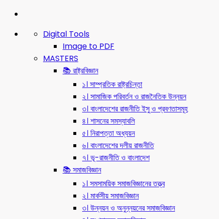
Digital Tools
Image to PDF
MASTERS
📚 রাষ্ট্রবিজ্ঞান
১। সাম্প্রতিক রাষ্ট্রচিন্তা
২। সামাজিক পরিবর্তন ও রাজনৈতিক উন্নয়ন
৩। বাংলাদেশের রাজনীতি ইসু ও প্রবণতাসমূহ
৪। শাসনের সমস্যাবলি
৫। নিরাপত্তা অধ্যয়ন
৬। বাংলাদেশের দলীয় রাজনীতি
৭। ভূ-রাজনীতি ও বাংলাদেশ
📚 সমাজবিজ্ঞান
১। সমসাময়িক সমাজবিজ্ঞানের তত্ত্ব
২। মার্কসীয় সমাজবিজ্ঞান
৩। উন্নয়ন ও অনুন্নয়নের সমাজবিজ্ঞান