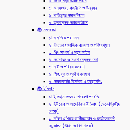
৪। সংখ্যালঘুর সমাজবিজ্ঞান
৫। জনসংখ্যা, রাজনীতি ও উন্নয়ন
৬। দারিদ্র্যের সমাজবিজ্ঞান
৭। তুলনামূলক সমাজকাঠামো
📚 সমাজকর্ম
১। সামাজিক প্রশাসন
২। উচ্চতর সামাজিক গবেষণা ও পরিসংখ্যান
৩। শিল্প সম্পর্ক ও শ্রম আইন
৪। সংশোধন ও সংশোধনমূলক সেবা
৫। নারী ও পরিবার কল্যাণ
৬। শিশু, যুব ও প্রবীণ কল্যাণ
৭। সমাজকর্মের নির্দেশনা ও কাউন্সেলিং
📚 ইতিহাস
১। ইতিহাস তত্ত্ব ও গবেষণা পদ্ধতি
২। ইউরোপ ও আমেরিকার ইতিহাস (১৯১৯খ্রিস্টাব্দ
থেকে)
৩। দক্ষিণ এশিয়ার জাতীয়তাবাদ ও জাতীয়তাবাদী
আন্দোলন (উনিশ ও বিশ শতক)