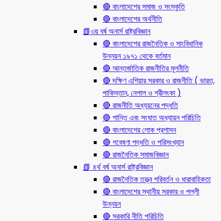
🔴 বাংলাদেশের সমাজ ও সংস্কৃতি
🔴 বাংলাদেশের অর্থনীতি
📗৩য় বর্ষ অনার্স রাষ্ট্রবিজ্ঞান
🔴 বাংলাদেশের রাজনৈতিক ও সাংবিধানিক
উন্নয়ন ১৯৭১ থেকে বর্তমান
🔴 আন্তর্জাতিক রাজনীতির মূলনীতি
🔴 দক্ষিণ এশিয়ার সরকার ও রাজনীতি ( ভারত,
পাকিস্তান, নেপাল ও শ্রীলংকা )
🔴 রাজনীতি অধ্যয়নের পদ্ধতি
🔴 শান্তি এবং সংঘাত অধ্যায়ন পরিচিতি
🔴 বাংলাদেশের লোক প্রশাসন
🔴 গবেষণা পদ্ধতি ও পরিসংখ্যান
🔴 রাজনৈতিক সমাজবিজ্ঞান
📗 ৪র্থ বর্ষ অনার্স রাষ্ট্রবিজ্ঞান
🔴 রাজনৈতিক তত্ত্ব পরিবর্তন ও ধারাবাহিকতা
🔴 বাংলাদেশের স্থানীয় সরকার ও পল্লী
উন্নয়ন
🔴 সরকারি নীতি পরিচিতি