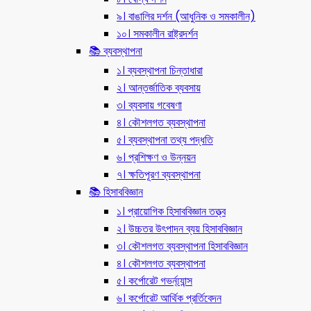
৯। বাঙালির দর্শন (আধুনিক ও সমকালীন)
১০। সমকালীন রাষ্ট্রদর্শন
📚 ব্যবস্থাপনা
১। ব্যবস্থাপনা চিন্তাধারা
২। আন্তর্জাতিক ব্যবসায়
৩। ব্যবসায় গবেষণা
৪। কৌশলগত ব্যবস্থাপনা
৫। ব্যবস্থাপনা তথ্য পদ্ধতি
৬। প্রশিক্ষণ ও উন্নয়ন
৭। ক্ষতিপূরণ ব্যবস্থাপনা
📚 হিসাববিজ্ঞান
১। প্রায়োগিক হিসাববিজ্ঞান তত্ত্ব
২। উচ্চতর উৎপাদন ব্যয় হিসাববিজ্ঞান
৩। কৌশলগত ব্যবস্থাপনা হিসাববিজ্ঞান
৪। কৌশলগত ব্যবস্থাপনা
৫। কর্পোরেট গভর্ন্য্যান্স
৬। কর্পোরেট আর্থিক প্রর্তিবেদন