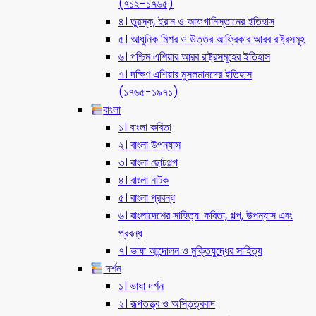
(৭১২-১৭৬৫)
৪। তুরস্ক, ইরান ও আফগানিস্তানের ইতিহাস
৫। আধুনিক মিশর ও উত্তর আফ্রিকার আরব রাষ্ট্রসমূহ
৬। পশ্চিম এশিয়ার আরব রাষ্ট্রসমূহের ইতিহাস
৭। দক্ষিণ এশিয়ার মুসলমানদের ইতিহাস
(১৭৬৫-১৯৭১)
বাংলা
১। বাংলা কবিতা
২। বাংলা উপন্যাস
৩। বাংলা ছোটগল্প
৪। বাংলা নাটক
৫। বাংলা প্রবন্ধ
৬। বাংলাদেশের সাহিত্য: কবিতা, গল্প, উপন্যাস এবং
প্রবন্ধ
৭। ভাষা আন্দোলন ও মুক্তিযুদ্ধের সাহিত্য
দর্শন
১। ভাষা দর্শন
২। রূপতত্ত্ব ও অস্তিত্ববাদ