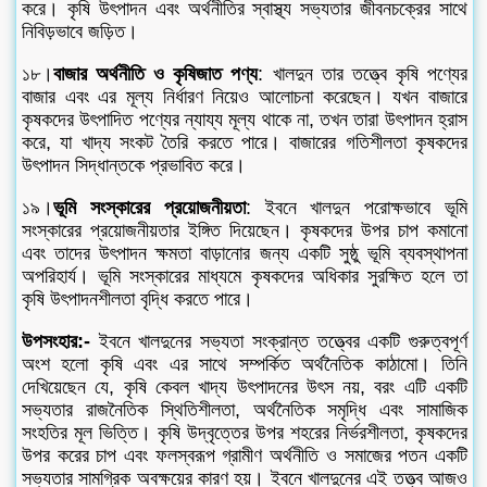
করে। কৃষি উৎপাদন এবং অর্থনীতির স্বাস্থ্য সভ্যতার জীবনচক্রের সাথে
নিবিড়ভাবে জড়িত।
১৮।
বাজার অর্থনীতি ও কৃষিজাত পণ্য
: খালদুন তার তত্ত্বে কৃষি পণ্যের
বাজার এবং এর মূল্য নির্ধারণ নিয়েও আলোচনা করেছেন। যখন বাজারে
কৃষকদের উৎপাদিত পণ্যের ন্যায্য মূল্য থাকে না, তখন তারা উৎপাদন হ্রাস
করে, যা খাদ্য সংকট তৈরি করতে পারে। বাজারের গতিশীলতা কৃষকদের
উৎপাদন সিদ্ধান্তকে প্রভাবিত করে।
১৯।
ভূমি সংস্কারের প্রয়োজনীয়তা
: ইবনে খালদুন পরোক্ষভাবে ভূমি
সংস্কারের প্রয়োজনীয়তার ইঙ্গিত দিয়েছেন। কৃষকদের উপর চাপ কমানো
এবং তাদের উৎপাদন ক্ষমতা বাড়ানোর জন্য একটি সুষ্ঠু ভূমি ব্যবস্থাপনা
অপরিহার্য। ভূমি সংস্কারের মাধ্যমে কৃষকদের অধিকার সুরক্ষিত হলে তা
কৃষি উৎপাদনশীলতা বৃদ্ধি করতে পারে।
উপসংহার:-
ইবনে খালদুনের সভ্যতা সংক্রান্ত তত্ত্বের একটি গুরুত্বপূর্ণ
অংশ হলো কৃষি এবং এর সাথে সম্পর্কিত অর্থনৈতিক কাঠামো। তিনি
দেখিয়েছেন যে, কৃষি কেবল খাদ্য উৎপাদনের উৎস নয়, বরং এটি একটি
সভ্যতার রাজনৈতিক স্থিতিশীলতা, অর্থনৈতিক সমৃদ্ধি এবং সামাজিক
সংহতির মূল ভিত্তি। কৃষি উদ্বৃত্তের উপর শহরের নির্ভরশীলতা, কৃষকদের
উপর করের চাপ এবং ফলস্বরূপ গ্রামীণ অর্থনীতি ও সমাজের পতন একটি
সভ্যতার সামগ্রিক অবক্ষয়ের কারণ হয়। ইবনে খালদুনের এই তত্ত্ব আজও