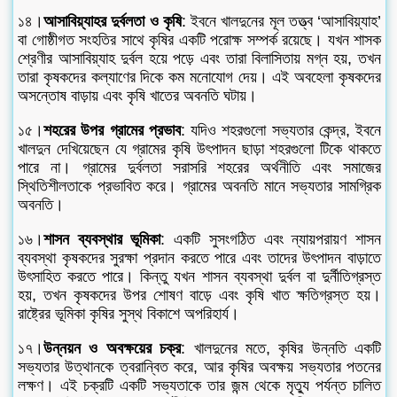
১৪।
আসাবিয়্যাহর দুর্বলতা ও কৃষি
: ইবনে খালদুনের মূল তত্ত্ব ‘আসাবিয়্যাহ’
বা গোষ্ঠীগত সংহতির সাথে কৃষির একটি পরোক্ষ সম্পর্ক রয়েছে। যখন শাসক
শ্রেণীর আসাবিয়্যাহ দুর্বল হয়ে পড়ে এবং তারা বিলাসিতায় মগ্ন হয়, তখন
তারা কৃষকদের কল্যাণের দিকে কম মনোযোগ দেয়। এই অবহেলা কৃষকদের
অসন্তোষ বাড়ায় এবং কৃষি খাতের অবনতি ঘটায়।
১৫।
শহরের উপর গ্রামের প্রভাব
: যদিও শহরগুলো সভ্যতার কেন্দ্র, ইবনে
খালদুন দেখিয়েছেন যে গ্রামের কৃষি উৎপাদন ছাড়া শহরগুলো টিকে থাকতে
পারে না। গ্রামের দুর্বলতা সরাসরি শহরের অর্থনীতি এবং সমাজের
স্থিতিশীলতাকে প্রভাবিত করে। গ্রামের অবনতি মানে সভ্যতার সামগ্রিক
অবনতি।
১৬।
শাসন ব্যবস্থার ভূমিকা
: একটি সুসংগঠিত এবং ন্যায়পরায়ণ শাসন
ব্যবস্থা কৃষকদের সুরক্ষা প্রদান করতে পারে এবং তাদের উৎপাদন বাড়াতে
উৎসাহিত করতে পারে। কিন্তু যখন শাসন ব্যবস্থা দুর্বল বা দুর্নীতিগ্রস্ত
হয়, তখন কৃষকদের উপর শোষণ বাড়ে এবং কৃষি খাত ক্ষতিগ্রস্ত হয়।
রাষ্ট্রের ভূমিকা কৃষির সুস্থ বিকাশে অপরিহার্য।
১৭।
উন্নয়ন ও অবক্ষয়ের চক্র
: খালদুনের মতে, কৃষির উন্নতি একটি
সভ্যতার উত্থানকে ত্বরান্বিত করে, আর কৃষির অবক্ষয় সভ্যতার পতনের
লক্ষণ। এই চক্রটি একটি সভ্যতাকে তার জন্ম থেকে মৃত্যু পর্যন্ত চালিত