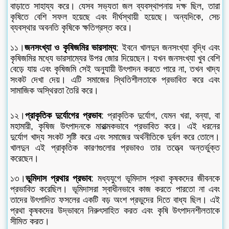
বাড়াতে সাহায্য করে। যেসব সভ্যতা জল ব্যবস্থাপনায় দক্ষ ছিল, তারা
কৃষিতে বেশি সফল হয়েছে এবং দীর্ঘস্থায়ী হয়েছে। অন্যদিকে, সেচ
ব্যবস্থার অবনতি কৃষিকে ক্ষতিগ্রস্ত করে।
১১।
জনসংখ্যা ও কৃষিজমির ভারসাম্য
: ইবনে খালদুন জনসংখ্যা বৃদ্ধি এবং
কৃষিজমির মধ্যে ভারসাম্যের উপর জোর দিয়েছেন। যখন জনসংখ্যা খুব বেশি
বেড়ে যায় এবং কৃষিজমি সেই অনুযায়ী উৎপাদন করতে পারে না, তখন খাদ্য
সংকট দেখা দেয়। এটি সমাজের স্থিতিশীলতাকে প্রভাবিত করে এবং
সামাজিক অস্থিরতা তৈরি করে।
১২।
প্রাকৃতিক দুর্যোগের প্রভাব
: প্রাকৃতিক দুর্যোগ, যেমন খরা, বন্যা, বা
মহামারী, কৃষিজ উৎপাদনকে মারাত্মকভাবে প্রভাবিত করে। এই ধরনের
দুর্যোগ খাদ্য সংকট সৃষ্টি করে এবং সমাজের অর্থনীতিকে দুর্বল করে তোলে।
খালদুন এই প্রাকৃতিক কারণগুলোর প্রভাবও তার তত্ত্বে অন্তর্ভুক্ত
করেছেন।
১৩।
ভূমিদাস প্রথার প্রভাব
: মধ্যযুগে ভূমিদাস প্রথা কৃষকদের জীবনকে
প্রভাবিত করেছিল। ভূমিদাসরা স্বাধীনভাবে কাজ করতে পারতো না এবং
তাদের উৎপাদিত ফসলের একটি বড় অংশ প্রভুদের দিতে বাধ্য ছিল। এই
প্রথা কৃষকদের উদ্ভাবনে নিরুৎসাহিত করত এবং কৃষি উৎপাদনশীলতাকে
সীমিত করত।