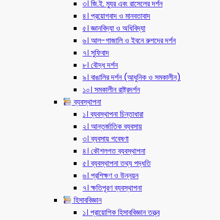
৩। জি.ই. ম্যুর এবং রাসেলের দর্শন
৪। প্রয়োগবাদ ও মানবতাবাদ
৫। জ্ঞানবিদ্যা ও অধিবিদ্যা
৬। আল-গাজালি ও ইবনে রুশদের দর্শন
৭। সুফিবাদ
৮। বৌদ্ধ দর্শন
৯। বাঙালির দর্শন (আধুনিক ও সমকালীন)
১০। সমকালীন রাষ্ট্রদর্শন
ব্যবস্থাপনা
১। ব্যবস্থাপনা চিন্তাধারা
২। আন্তর্জাতিক ব্যবসায়
৩। ব্যবসায় গবেষণা
৪। কৌশলগত ব্যবস্থাপনা
৫। ব্যবস্থাপনা তথ্য পদ্ধতি
৬। প্রশিক্ষণ ও উন্নয়ন
৭। ক্ষতিপূরণ ব্যবস্থাপনা
হিসাববিজ্ঞান
১। প্রায়োগিক হিসাববিজ্ঞান তত্ত্ব