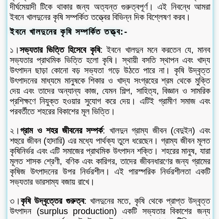
দীর্ঘমেয়াদী টিকে থাকার জন্য অত্যন্ত গুরুত্বপূর্ণ। এই নিবন্ধে আমরা
ইবনে খালদুনের কৃষি সম্পর্কিত তত্ত্বের বিভিন্ন দিক বিশ্লেষণ করব।
ইবনে খালদুনের কৃষি সম্পর্কিত তত্ত্ব:-
১।
সভ্যতার ভিত্তি হিসেবে কৃষি
: ইবনে খালদুন মনে করতেন যে, মানব
সভ্যতার প্রাথমিক ভিত্তি হলো কৃষি। স্থায়ী বসতি স্থাপন এবং খাদ্য
উৎপাদন ছাড়া কোনো বড় সভ্যতা গড়ে উঠতে পারে না। কৃষি উদ্বৃত্ত
উৎপাদনের মাধ্যমে মানুষকে শিকার ও খাদ্য সংগ্রহের শ্রম থেকে মুক্তি
দেয় এবং তাদের অন্যান্য কাজ, যেমন শিল্প, সাহিত্য, বিজ্ঞান ও সামরিক
প্রশিক্ষণে নিযুক্ত হওয়ার সুযোগ করে দেয়। এটিই গ্রামীণ সমাজ এবং
পরবর্তীতে শহরের বিকাশের মূল ভিত্তি।
২।
গ্রাম ও শহর জীবনের সম্পর্ক
: খালদুন গ্রাম্য জীবন (বেদুইন) এবং
শহুরে জীবন (হাদারি) এর মধ্যে পার্থক্য তুলে ধরেছেন। গ্রাম্য জীবন মূলত
কৃষিনির্ভর এবং এটি সমাজের প্রাথমিক উৎপাদন শক্তি। শহরের মানুষ, যারা
মূলত শাসক শ্রেণী, বণিক এবং কারিগর, তাদের জীবনধারণের জন্য গ্রামের
কৃষিজ উৎপাদনের উপর নির্ভরশীল। এই পারস্পরিক নির্ভরশীলতা একটি
সভ্যতার ভারসাম্য বজায় রাখে।
৩।
কৃষি উদ্বৃত্তের গুরুত্ব
: খালদুনের মতে, কৃষি থেকে প্রাপ্ত উদ্বৃত্ত
উৎপাদন (surplus production) একটি সভ্যতার বিকাশের জন্য