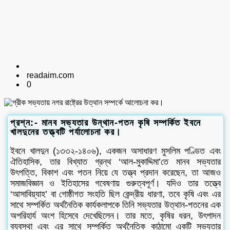
readaim.com
0
প্রশ্ন:- মানব সভ্যতার উন্থান-পতন কৃষি সম্পর্কিত ইবনে
খালদুনের তত্ত্বটি পর্যালোচনা কর।
ইবনে খালদুন (১৩৩২-১৪০৬), একজন অসাধারণ মুসলিম পণ্ডিত এবং
ঐতিহাসিক, তার বিখ্যাত গ্রন্থ ‘আল-মুকাদ্দিমা’তে মানব সভ্যতার
উৎপত্তি, বিকাশ এবং পতন নিয়ে যে তত্ত্ব প্রদান করেছেন, তা আজও
সমাজবিজ্ঞান ও ইতিহাসের গবেষণায় গুরুত্বপূর্ণ। যদিও তার তত্ত্বে
‘আসাবিয়্যাহ’ বা গোষ্ঠীগত সংহতি ছিল কেন্দ্রীয় ধারণা, তবে কৃষি এবং এর
সাথে সম্পর্কিত অর্থনৈতিক কার্যকলাপকে তিনি সভ্যতার উত্থান-পতনের এক
অপরিহার্য অংশ হিসেবে দেখেছিলেন। তার মতে, কৃষির ধরন, উৎপাদন
ব্যবস্থা এবং এর সাথে সম্পর্কিত অর্থনৈতিক কাঠামো একটি সভ্যতার