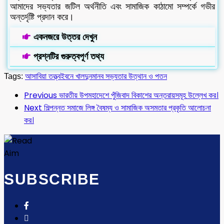
আমাদের সভ্যতার জটিল অর্থনীতি এবং সামাজিক কাঠামো সম্পর্কে গভীর
অন্তর্দৃষ্টি প্রদান করে।
একনজরে উত্তর দেখুন
প্রশ্নটির গুরুত্বপূর্ণ তথ্য
Tags:
আসাবিয়া তত্ত্ব
ইবনে খালদুন
মানব সভ্যতার উত্থান ও পতন
Previous
ভারতীয় উপমহাদেশে পুঁজিবাদ বিকাশের অন্তরায়সমূহ উল্লেখ কর।
Next
শিল্পন্নত সমাজে লিঙ্গ বৈষম্য ও সামাজিক অসমতার প্রকৃতি আলোচনা
কর।
SUBSCRIBE