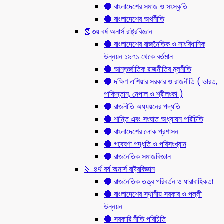
🔴 বাংলাদেশের সমাজ ও সংস্কৃতি
🔴 বাংলাদেশের অর্থনীতি
📗৩য় বর্ষ অনার্স রাষ্ট্রবিজ্ঞান
🔴 বাংলাদেশের রাজনৈতিক ও সাংবিধানিক
উন্নয়ন ১৯৭১ থেকে বর্তমান
🔴 আন্তর্জাতিক রাজনীতির মূলনীতি
🔴 দক্ষিণ এশিয়ার সরকার ও রাজনীতি ( ভারত,
পাকিস্তান, নেপাল ও শ্রীলংকা )
🔴 রাজনীতি অধ্যয়নের পদ্ধতি
🔴 শান্তি এবং সংঘাত অধ্যায়ন পরিচিতি
🔴 বাংলাদেশের লোক প্রশাসন
🔴 গবেষণা পদ্ধতি ও পরিসংখ্যান
🔴 রাজনৈতিক সমাজবিজ্ঞান
📗 ৪র্থ বর্ষ অনার্স রাষ্ট্রবিজ্ঞান
🔴 রাজনৈতিক তত্ত্ব পরিবর্তন ও ধারাবাহিকতা
🔴 বাংলাদেশের স্থানীয় সরকার ও পল্লী
উন্নয়ন
🔴 সরকারি নীতি পরিচিতি