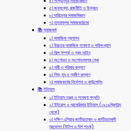
৪। সংখ্যালঘুর সমাজবিজ্ঞান
৫। জনসংখ্যা, রাজনীতি ও উন্নয়ন
৬। দারিদ্র্যের সমাজবিজ্ঞান
৭। তুলনামূলক সমাজকাঠামো
📚 সমাজকর্ম
১। সামাজিক প্রশাসন
২। উচ্চতর সামাজিক গবেষণা ও পরিসংখ্যান
৩। শিল্প সম্পর্ক ও শ্রম আইন
৪। সংশোধন ও সংশোধনমূলক সেবা
৫। নারী ও পরিবার কল্যাণ
৬। শিশু, যুব ও প্রবীণ কল্যাণ
৭। সমাজকর্মের নির্দেশনা ও কাউন্সেলিং
📚 ইতিহাস
১। ইতিহাস তত্ত্ব ও গবেষণা পদ্ধতি
২। ইউরোপ ও আমেরিকার ইতিহাস (১৯১৯খ্রিস্টাব্দ
থেকে)
৩। দক্ষিণ এশিয়ার জাতীয়তাবাদ ও জাতীয়তাবাদী
আন্দোলন (উনিশ ও বিশ শতক)