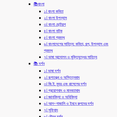
📚বাংলা
১। বাংলা কবিতা
২। বাংলা উপন্যাস
৩। বাংলা ছোটগল্প
৪। বাংলা নাটক
৫। বাংলা প্রবন্ধ
৬। বাংলাদেশের সাহিত্য: কবিতা, গল্প, উপন্যাস এবং
প্রবন্ধ
৭। ভাষা আন্দোলন ও মুক্তিযুদ্ধের সাহিত্য
📚 দর্শন
১। ভাষা দর্শন
২। রূপতত্ত্ব ও অস্তিত্ববাদ
৩। জি.ই. ম্যুর এবং রাসেলের দর্শন
৪। প্রয়োগবাদ ও মানবতাবাদ
৫। জ্ঞানবিদ্যা ও অধিবিদ্যা
৬। আল-গাজালি ও ইবনে রুশদের দর্শন
৭। সুফিবাদ
৮। বৌদ্ধ দর্শন