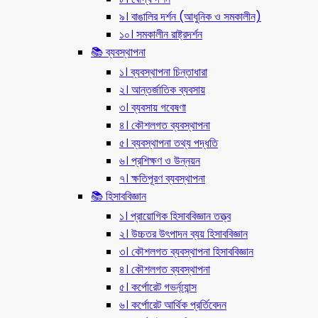
৯। বাঙালির দর্শন (আধুনিক ও সমকালীন)
১০। সমকালীন রাষ্ট্রদর্শন
📚 ব্যবস্থাপনা
১। ব্যবস্থাপনা চিন্তাধারা
২। আন্তর্জাতিক ব্যবসায়
৩। ব্যবসায় গবেষণা
৪। কৌশলগত ব্যবস্থাপনা
৫। ব্যবস্থাপনা তথ্য পদ্ধতি
৬। প্রশিক্ষণ ও উন্নয়ন
৭। ক্ষতিপূরণ ব্যবস্থাপনা
📚 হিসাববিজ্ঞান
১। প্রায়োগিক হিসাববিজ্ঞান তত্ত্ব
২। উচ্চতর উৎপাদন ব্যয় হিসাববিজ্ঞান
৩। কৌশলগত ব্যবস্থাপনা হিসাববিজ্ঞান
৪। কৌশলগত ব্যবস্থাপনা
৫। কর্পোরেট গভর্ন্য্যান্স
৬। কর্পোরেট আর্থিক প্রর্তিবেদন