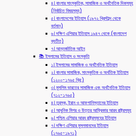
৪। বাংলার সাংস্কৃতিক, সামাজিক ও অর্থনৈতিক দিকসমূহ
(নির্বাচিত বিষয়সমূহ)
৫। বাংলাদেশের ইতিহাস (১৯৭২ খ্রিস্টাব্দ থেকে
বর্তমান)
৬। দক্ষিণ এশিয়ার ইতিহাস ১৯৪৭ থেকে (বাংলাদেশ
ব্যতীত)
৭। আন্তর্জাতিক আইন
📚 ইসলামের ইতিহাস ও সংস্কৃতি
১। ইসলামের সামাজিক ও অর্থনৈতিক ইতিহাস
২। বাংলার সামাজিক, সাংস্কৃতিক ও অর্থতিক ইতিহাস
(১২০০-১৭৬৫ খ্রি:)
৩। মুসলিম ভারতের সামাজিক এবং অর্থনৈতিক ইতিহাস
(৭১২-১৭৬৫)
৪। তুরস্ক, ইরান ও আফগানিস্তানের ইতিহাস
৫। আধুনিক মিশর ও উত্তর আফ্রিকার আরব রাষ্ট্রসমূহ
৬। পশ্চিম এশিয়ার আরব রাষ্ট্রসমূহের ইতিহাস
৭। দক্ষিণ এশিয়ার মুসলমানদের ইতিহাস
(১৭৬৫-১৯৭১)