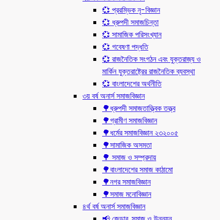
💞 প্ররম্ভিক নৃ-বিজ্ঞান
💞 ধ্রুপদী সমাজচিন্তা
💞 সামাজিক পরিসংখ্যান
💞 গবেষণা পদ্ধতি
💞 রাজনৈতিক সংগঠন এবং যুক্তরাজ্য ও
মার্কিন যুক্তরাষ্ট্রের রাজনৈতিক ব্যবস্থা
💞 বাংলাদেশের অর্থনীতি
৩য় বর্ষ অনার্স সমাজবিজ্ঞান
🌳ধ্রুপদী সমাজতাত্ত্বিক তত্ত্ব
🌳গ্রামীণ সমাজবিজ্ঞান
🌳ধর্মের সমাজবিজ্ঞান ২৩২০০৫
🌳সামাজিক অসমতা
🌳 সমাজ ও সম্প্রদায়
🌳বাংলাদেশের সমাজ কাঠামো
🌳নগর সমাজবিজ্ঞান
🌳সমাজ মনোবিজ্ঞান
৪র্থ বর্ষ অনার্স সমাজবিজ্ঞান
📢 জেন্ডার, সমাজ ও উন্নয়ন