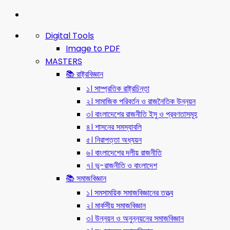
Digital Tools
Image to PDF
MASTERS
📚 রাষ্ট্রবিজ্ঞান
১। সাম্প্রতিক রাষ্ট্রচিন্তা
২। সামাজিক পরিবর্তন ও রাজনৈতিক উন্নয়ন
৩। বাংলাদেশের রাজনীতি ইসু ও প্রবণতাসমূহ
৪। শাসনের সমস্যাবলি
৫। নিরাপত্তা অধ্যয়ন
৬। বাংলাদেশের দলীয় রাজনীতি
৭। ভূ-রাজনীতি ও বাংলাদেশ
📚 সমাজবিজ্ঞান
১। সমসাময়িক সমাজবিজ্ঞানের তত্ত্ব
২। মার্কসীয় সমাজবিজ্ঞান
৩। উন্নয়ন ও অনুন্নয়নের সমাজবিজ্ঞান