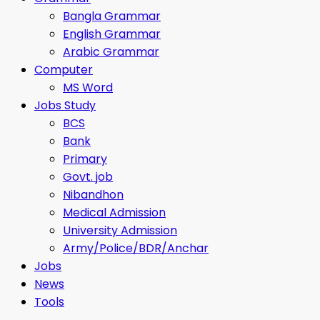
Bangla Grammar
English Grammar
Arabic Grammar
Computer
MS Word
Jobs Study
BCS
Bank
Primary
Govt. job
Nibandhon
Medical Admission
University Admission
Army/Police/BDR/Anchar
Jobs
News
Tools