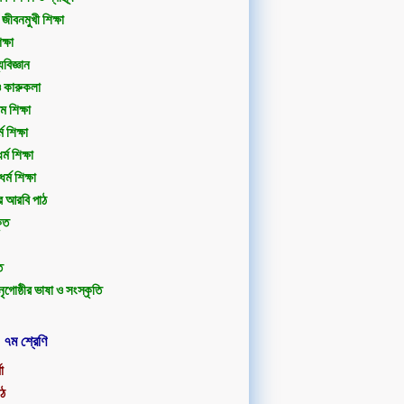
 জীবনমুখী শিক্ষা
ক্ষা
্যবিজ্ঞান
ও কারুকলা
 শিক্ষা
ম শিক্ষা
র্ম শিক্ষা
্ম শিক্ষা
র আরবি পাঠ
ৃত
ত
 নৃগোষ্ঠীর ভাষা ও সংস্কৃতি
৭ম শ্রেণি
া
াঠ