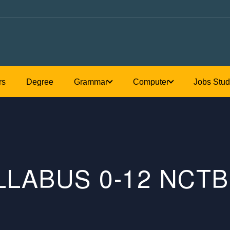
Honours
Degree
Grammar
C
LLABUS 0-12 NCTB