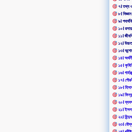
৭। তথ্য ও
৮। বিজ্ঞান
৯। পদার্থবি
১০। রসা
১১। জীববি
১২। উচ্চ
১৩। ভূগো
১৪। অর্থন
১৫। কৃষিশি
১৬। গার্হস্থ
১৭। পৌরন
১৮। হিসাব
১৯। ফিন্যা
২০। ব্যব
২১। ইসলাম
২২। হিন্দুধর
২৩। বৌদ্ধধ
২৪। খ্রীষ্টধ