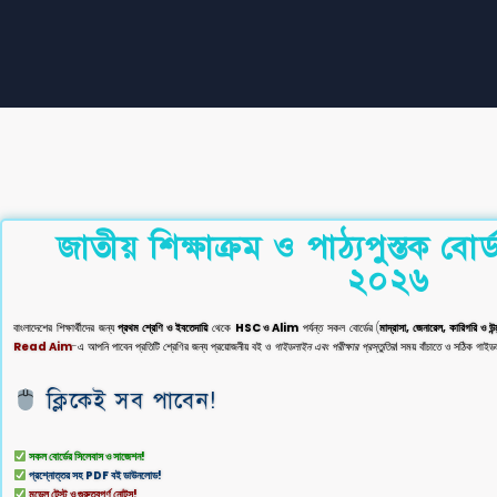
জাতীয় শিক্ষাক্রম ও পাঠ্যপুস্তক বো
২০২৬
বাংলাদেশের শিক্ষার্থীদের জন্য
প্রথম শ্রেণি ও ইবতেদায়ি
থেকে
HSC ও Alim
পর্যন্ত সকল বোর্ডের (
মাদ্রাসা, জেনারেল, কারিগরি ও উন্
Read Aim
-এ আপনি পাবেন প্রতিটি শ্রেণির জন্য প্রয়োজনীয় বই ও
গাইডলাইন এবং পরীক্ষার প্রস্তুতির
। সময় বাঁচাতে ও সঠিক গা
ক্লিকেই সব পাবেন!
সকল বোর্ডের সিলেবাস ও সাজেশন!
প্রশ্নোত্তর সহ PDF বই ডাউনলোড!
মডেল টেস্ট ও গুরুত্বপূর্ণ নোটস!