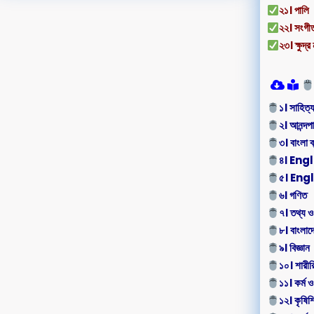
২১। পালি
২২। সংগী
২৩। ক্ষুদ্র
১। সাহিত
২। আনন্দপ
৩। বাংলা ব
৪। Eng
৫। En
৬। গণিত
৭। তথ্য ও
৮। বাংলাদ
৯। বিজ্ঞান
১০। শারীরিক
১১। কর্ম ও
১২। কৃষিশি