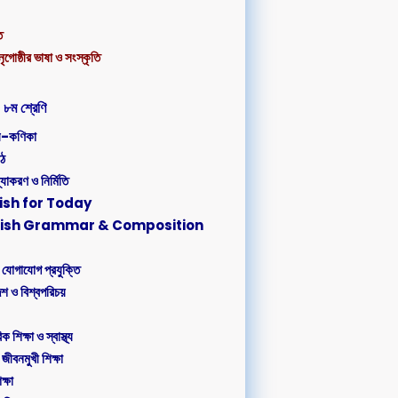
ত
 নৃগোষ্ঠীর ভাষা ও সংস্কৃতি
৮ম শ্রেণি
্য-কণিকা
াঠ
্যাকরণ ও নির্মিতি
lish for Today
glish Grammar & Composition
 যোগাযোগ প্রযুক্তি
েশ ও বিশ্বপরিচয়
 শিক্ষা ও স্বাস্থ্য
 জীবনমুখী শিক্ষা
ক্ষা