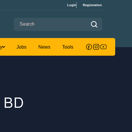
Login
Registration
Search for:
omputer
Jobs Study
Jobs
News
 BD