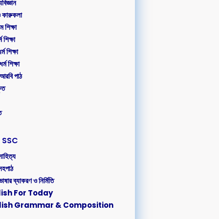
্যবিজ্ঞান
ও কারুকলা
 শিক্ষা
ম শিক্ষা
র্ম শিক্ষা
্ম শিক্ষা
আরবি পাঠ
ৃত
ত
SSC
সাহিত্য
সহপাঠ
াষার ব্যাকরণ ও নির্মিতি
lish For Today
glish Grammar & Composition