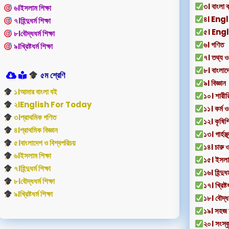
৩। বাংলা ব
৬।ইসলাম শিক্ষা
৪। Eng
৭।হিন্দুধর্ম শিক্ষা
৫। En
৮।বৌদ্ধধর্ম শিক্ষা
৬। গণিত
৯।খ্রিষ্টধর্ম শিক্ষা
৭। তথ্য ও
৮। বাংলাদ
৫ম শ্রেণি
৯। বিজ্ঞান
১।আমার বাংলা বই
১০। শারীরিক
২।English For Today
১১। কর্ম ও
৩।প্রাথমিক গণিত
১২। কৃষিশি
৪।প্রাথমিক বিজ্ঞান
১৩। গার্হস্থ
৫।বাংলাদেশ ও বিশ্বপরিচয়
১৪। চারু 
৬।ইসলাম শিক্ষা
১৫। ইসলাম
৭।হিন্দুধর্ম শিক্ষা
১৬। হিন্দুধর্
৮।বৌদ্ধধর্ম শিক্ষা
১৭। খ্রিষ্টধ
৯।খ্রিষ্টধর্ম শিক্ষা
১৮। বৌদ্ধধর
১৯। সহজ 
২০। সংস্ক