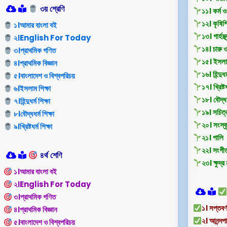
৩য় শ্রেণি
১১। কর্ম ও
১২। কৃষিশি
১।আমার বাংলা বই
১৩। গার্হস্থ
২।English For Today
১৪। চারু 
৩।প্রাথমিক গণিত
১৫। ইসলাম
৪।প্রাথমিক বিজ্ঞান
১৬। হিন্দুধর্
৫।বাংলাদেশ ও বিশ্বপরিচয়
১৭। খ্রিষ্টধ
৬।ইসলাম শিক্ষা
১৮। বৌদ্ধধর
৭।হিন্দুধর্ম শিক্ষা
১৯। সচিত্
৮।বৌদ্ধধর্ম শিক্ষা
২০। সংস্ক
৯।খ্রিষ্টধর্ম শিক্ষা
২১। পালি
২২। সংগী
৪র্থ শেণি
২৩। ক্ষুদ্র
১।আমার বাংলা বই
২।English For Today
৩।প্রাথমিক গণিত
১। সপ্তবর্ণ
৪।প্রাথমিক বিজ্ঞান
২। আনন্দপ
৫।বাংলাদেশ ও বিশ্বপরিচয়