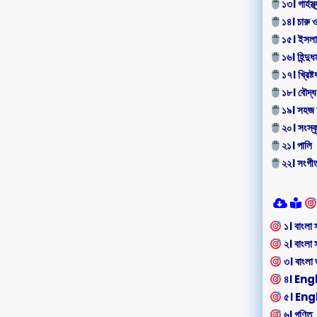
১৩। গার্হস্থ
১৪। চারু 
১৫। ইসলাম
১৬। হিন্দুধর্
১৭। খ্রিষ্টধ
১৮। বৌদ্ধধর
১৯। সহজ 
২০। সংস্ক
২১। পালি
২২। সংগী
১। বাংলা 
২। বাংলা 
৩। বাংলা ভ
৪। Eng
৫। En
৬। গণিত