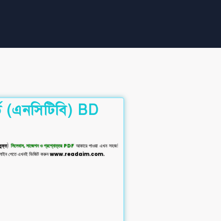
র্ড (এনসিটিবি) BD
মুক্ত
)
সিলেবাস, সাজেশন ও প্রশ্নোত্তর PDF
আকারে পাওয়া এখন সহজ!
ইডলাইন পেতে এখনই ভিজিট করুন
www.readaim.com.