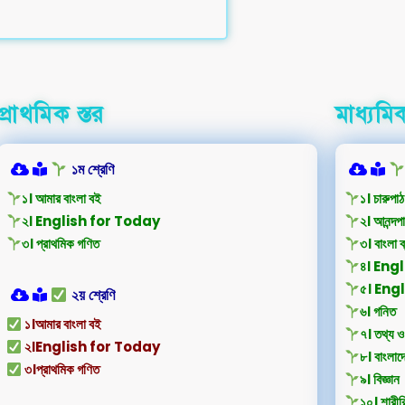
প্রাথমিক স্তর
মাধ্যমিক
১ম শ্রেণি
১। আমার বাংলা বই
১। চারুপাঠ
২। English for Today
২। আনন্দপ
৩। প্রাথমিক গণিত
৩। বাংলা ব
৪। Eng
৫। En
২য় শ্রেণি
৬। গনিত
১।আমার বাংলা বই
৭। তথ্য ও
২।English for Today
৮। বাংলাদ
৩।প্রাথমিক গণিত
৯। বিজ্ঞান
১০। শারীরিক