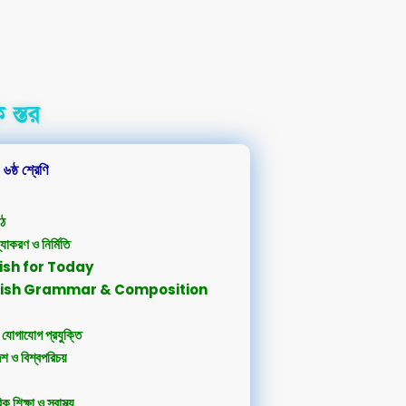
 স্তর
৬ষ্ঠ শ্রেণি
াঠ
্যাকরণ ও নির্মিতি
lish for Today
glish Grammar & Composition
 যোগাযোগ প্রযুক্তি
েশ ও বিশ্বপরিচয়
 শিক্ষা ও স্বাস্থ্য