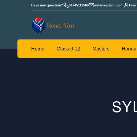
Have any question?
01745112569
md@readaim.com
Free
Read
Home
Class 0-12
Masters
Aim
SY