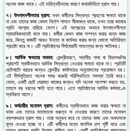
অনেক কাজ থাকে। এই দায়িত্বহীনতার কারণে জবাবদিহিতা হ্রাস পায়।
৭। উৎপাদনশীলতার হ্রাস:
যখন কর্মীদের সিদ্ধান্ত গ্রহণের ক্ষমতা থাকে
না এবং তাদের কাজ কেবল নির্দেশ পালনে সীমাবদ্ধ থাকে, তখন তারা কাজের
প্রতি আগ্রহ হারিয়ে ফেলে। এই আগ্রহের অভাবে উৎপাদনশীলতা
স্বাভাবিকভাবেই কমে যায়। কর্মীরা কেবল কাজ সম্পন্ন করার জন্য কাজ
করে, কিন্তু কাজটি আরও উন্নত বা কার্যকর করার জন্য কোনো অতিরিক্ত
প্রচেষ্টা করে না। এটি প্রতিষ্ঠানের দীর্ঘমেয়াদী সাফল্যের জন্য ক্ষতিকর।
৮। আর্থিক ক্ষমতার অভাব:
কেন্দ্রীকরণে, স্থানীয় শাখা বা বিভাগগুলির
প্রায়শই স্বাধীনভাবে আর্থিক সিদ্ধান্ত নেওয়ার ক্ষমতা থাকে না। প্রতিটি
ছোটখাটো খরচের জন্যও কেন্দ্রীয় কার্যালয়ের অনুমোদনের প্রয়োজন হয়।
এই দীর্ঘসূত্রিতা অনেক সময় জরুরি পরিস্থিতিতে সমস্যা তৈরি করে।
যেমন, একটি ছোট মেরামত কাজের জন্যও যদি অনেক অপেক্ষা করতে হয়,
তাহলে বড় ধরনের ক্ষতি হতে পারে। এতে প্রতিষ্ঠানের আর্থিক কর্মকাণ্ডে
স্থবিরতা আসে।
৯। কর্মচারীর মনোবল হ্রাস:
কর্মীদের স্বাধীনভাবে কাজ করার ক্ষমতা না
থাকা এবং তাদের মতামতকে গুরুত্ব না দেওয়ার কারণে তাদের মনোবল
ব্যাপকভাবে হ্রাস পায়। তারা অনুভব করে যে তাদের কাজ এবং অবদানকে
মূল্য দেওয়া হচ্ছে না। এটি কর্মীদের মধ্যে মানসিক চাপ সৃষ্টি করে এবং
তাদের কাজের প্রতি উৎসাহ কমিয়ে দেয়। একটি প্রতিষ্ঠানের সাফল্যের