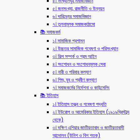
৪। সংখ্যালঘুর সমাজবিজ্ঞান
৫। জনসংখ্যা, রাজনীতি ও উন্নয়ন
৬। দারিদ্র্যের সমাজবিজ্ঞান
৭। তুলনামূলক সমাজকাঠামো
📚 সমাজকর্ম
১। সামাজিক প্রশাসন
২। উচ্চতর সামাজিক গবেষণা ও পরিসংখ্যান
৩। শিল্প সম্পর্ক ও শ্রম আইন
৪। সংশোধন ও সংশোধনমূলক সেবা
৫। নারী ও পরিবার কল্যাণ
৬। শিশু, যুব ও প্রবীণ কল্যাণ
৭। সমাজকর্মের নির্দেশনা ও কাউন্সেলিং
📚 ইতিহাস
১। ইতিহাস তত্ত্ব ও গবেষণা পদ্ধতি
২। ইউরোপ ও আমেরিকার ইতিহাস (১৯১৯খ্রিস্টাব্দ
থেকে)
৩। দক্ষিণ এশিয়ার জাতীয়তাবাদ ও জাতীয়তাবাদী
আন্দোলন (উনিশ ও বিশ শতক)