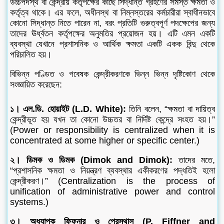
উচ্চপদস্থ বা কেন্দ্রীয় কর্তৃপক্ষের কাছে সিদ্ধান্ত গ্রহণের সমস্ত ক্ষমতা ও
কর্তৃত্ব থাকে। এর ফলে, অধীনস্থ বা নিম্নস্তরের কর্মচারীরা স্বাধীনভাবে
কোনো সিদ্ধান্ত নিতে পারেন না, বরং প্রতিটি গুরুত্বপূর্ণ পদক্ষেপের জন্য
তাদের ঊর্ধ্বতন কর্তৃপক্ষের অনুমতির প্রয়োজন হয়। এটি এমন একটি
ব্যবস্থা যেখানে প্রশাসনিক ও আর্থিক ক্ষমতা একটি একক বিন্দু থেকে
পরিচালিত হয়।
বিভিন্ন পণ্ডিত ও গবেষক কেন্দ্রীকরণকে ভিন্ন ভিন্ন দৃষ্টিকোণ থেকে
সংজ্ঞায়িত করেছেন:
১। এল.ডি. হোয়াইট (L.D. White):
তিনি বলেন, “ক্ষমতা বা দায়িত্ব
কেন্দ্রীভূত হয় যখন তা কোনো উচ্চতর বা নির্দিষ্ট কেন্দ্রে সংহত হয়।”
(Power or responsibility is centralized when it is
concentrated at some higher or specific center.)
২। ডিমক ও ডিমক (Dimok and Dimok):
তাদের মতে,
“প্রশাসনিক ক্ষমতা ও নিয়ন্ত্রণ ব্যবস্থার একীকরণের পদ্ধতিই হলো
কেন্দ্রীকরণ।” (Centralization is the process of
unification of administrative power and control
systems.)
৩। অধ্যাপক ফিফনার ও প্রেসথাস (P. Fiffner and