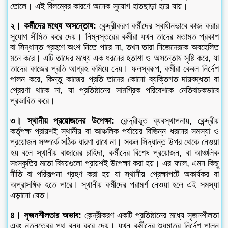
তোলে। এই বিলম্বের কারণে অনেক সুযোগ হাতছাড়া হয়ে যায়।
২। কর্মীদের মধ্যে অসন্তোষ:
কেন্দ্রীকরণ কর্মীদের স্বাধীনভাবে কাজ করার
সুযোগ সীমিত করে দেয়। নিম্নস্তরের কর্মীরা যখন তাদের মতামত প্রকাশ
বা সিদ্ধান্ত গ্রহণে অংশ নিতে পারে না, তখন তারা নিজেদেরকে অবহেলিত
মনে করে। এটি তাদের মধ্যে এক ধরনের হতাশা ও অসন্তোষ সৃষ্টি করে, যা
তাদের কাজের প্রতি আগ্রহ কমিয়ে দেয়। ফলস্বরূপ, কর্মীরা কেবল নির্দেশ
পালন করে, কিন্তু কাজের প্রতি তাদের কোনো ব্যক্তিগত দায়বদ্ধতা বা
প্রেরণা থাকে না, যা প্রতিষ্ঠানের সামগ্রিক পরিবেশকে নেতিবাচকভাবে
প্রভাবিত করে।
৩। স্থানীয় প্রয়োজনের উপেক্ষা:
কেন্দ্রীভূত ব্যবস্থাপনায়, কেন্দ্রীয়
কর্তৃপক্ষ প্রায়শই স্থানীয় বা আঞ্চলিক পর্যায়ের বিভিন্ন ধরনের সমস্যা ও
প্রয়োজন সম্পর্কে সঠিক ধারণা রাখে না। সকল সিদ্ধান্ত উপর থেকে নেওয়া
হয় বলে স্থানীয় বাজারের চাহিদা, কর্মীদের বিশেষ প্রয়োজন, বা আঞ্চলিক
সংস্কৃতির মতো বিষয়গুলো প্রায়শই উপেক্ষা করা হয়। এর ফলে, এমন কিছু
নীতি বা পরিকল্পনা গ্রহণ করা হয় যা স্থানীয় প্রেক্ষাপটে অকার্যকর বা
অপ্রাসঙ্গিক হতে পারে। স্থানীয় কর্মীদের পরামর্শ নেওয়া হলে এই সমস্যা
এড়ানো যেত।
৪। সৃজনশীলতার অভাব:
কেন্দ্রীকরণ একটি প্রতিষ্ঠানের মধ্যে সৃজনশীলতা
এবং নতুনত্বের পথ বন্ধ করে দেয়। যখন কর্মীদের শুধুমাত্র নির্দেশ পালন