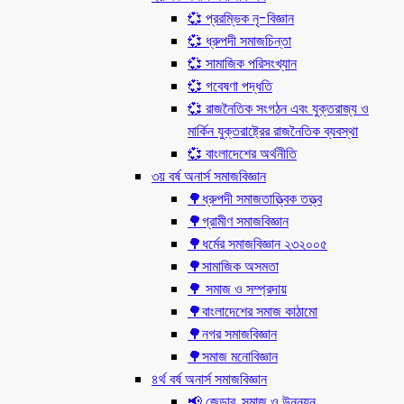
💞 প্ররম্ভিক নৃ-বিজ্ঞান
💞 ধ্রুপদী সমাজচিন্তা
💞 সামাজিক পরিসংখ্যান
💞 গবেষণা পদ্ধতি
💞 রাজনৈতিক সংগঠন এবং যুক্তরাজ্য ও
মার্কিন যুক্তরাষ্ট্রের রাজনৈতিক ব্যবস্থা
💞 বাংলাদেশের অর্থনীতি
৩য় বর্ষ অনার্স সমাজবিজ্ঞান
🌳ধ্রুপদী সমাজতাত্ত্বিক তত্ত্ব
🌳গ্রামীণ সমাজবিজ্ঞান
🌳ধর্মের সমাজবিজ্ঞান ২৩২০০৫
🌳সামাজিক অসমতা
🌳 সমাজ ও সম্প্রদায়
🌳বাংলাদেশের সমাজ কাঠামো
🌳নগর সমাজবিজ্ঞান
🌳সমাজ মনোবিজ্ঞান
৪র্থ বর্ষ অনার্স সমাজবিজ্ঞান
📢 জেন্ডার, সমাজ ও উন্নয়ন