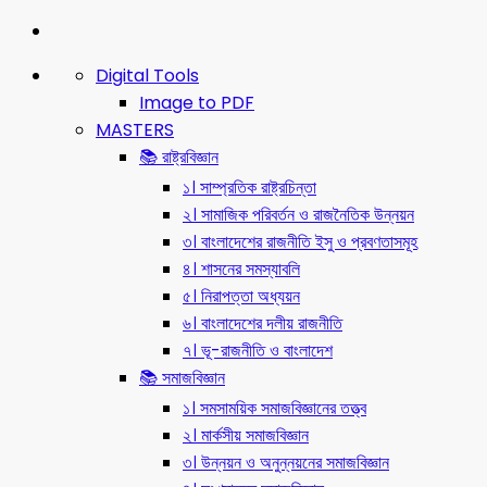
Digital Tools
Image to PDF
MASTERS
📚 রাষ্ট্রবিজ্ঞান
১। সাম্প্রতিক রাষ্ট্রচিন্তা
২। সামাজিক পরিবর্তন ও রাজনৈতিক উন্নয়ন
৩। বাংলাদেশের রাজনীতি ইসু ও প্রবণতাসমূহ
৪। শাসনের সমস্যাবলি
৫। নিরাপত্তা অধ্যয়ন
৬। বাংলাদেশের দলীয় রাজনীতি
৭। ভূ-রাজনীতি ও বাংলাদেশ
📚 সমাজবিজ্ঞান
১। সমসাময়িক সমাজবিজ্ঞানের তত্ত্ব
২। মার্কসীয় সমাজবিজ্ঞান
৩। উন্নয়ন ও অনুন্নয়নের সমাজবিজ্ঞান