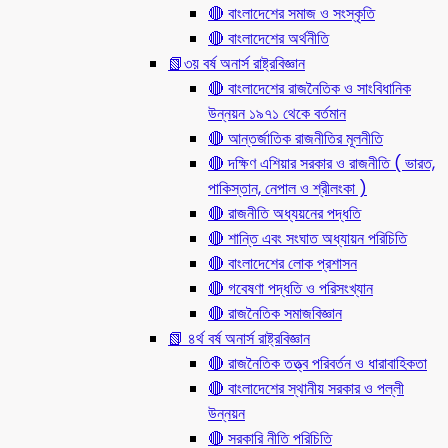
🔴 বাংলাদেশের সমাজ ও সংস্কৃতি
🔴 বাংলাদেশের অর্থনীতি
📗৩য় বর্ষ অনার্স রাষ্ট্রবিজ্ঞান
🔴 বাংলাদেশের রাজনৈতিক ও সাংবিধানিক
উন্নয়ন ১৯৭১ থেকে বর্তমান
🔴 আন্তর্জাতিক রাজনীতির মূলনীতি
🔴 দক্ষিণ এশিয়ার সরকার ও রাজনীতি ( ভারত,
পাকিস্তান, নেপাল ও শ্রীলংকা )
🔴 রাজনীতি অধ্যয়নের পদ্ধতি
🔴 শান্তি এবং সংঘাত অধ্যায়ন পরিচিতি
🔴 বাংলাদেশের লোক প্রশাসন
🔴 গবেষণা পদ্ধতি ও পরিসংখ্যান
🔴 রাজনৈতিক সমাজবিজ্ঞান
📗 ৪র্থ বর্ষ অনার্স রাষ্ট্রবিজ্ঞান
🔴 রাজনৈতিক তত্ত্ব পরিবর্তন ও ধারাবাহিকতা
🔴 বাংলাদেশের স্থানীয় সরকার ও পল্লী
উন্নয়ন
🔴 সরকারি নীতি পরিচিতি