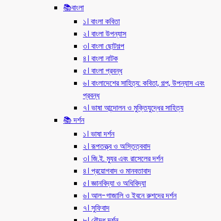
📚বাংলা
১। বাংলা কবিতা
২। বাংলা উপন্যাস
৩। বাংলা ছোটগল্প
৪। বাংলা নাটক
৫। বাংলা প্রবন্ধ
৬। বাংলাদেশের সাহিত্য: কবিতা, গল্প, উপন্যাস এবং
প্রবন্ধ
৭। ভাষা আন্দোলন ও মুক্তিযুদ্ধের সাহিত্য
📚 দর্শন
১। ভাষা দর্শন
২। রূপতত্ত্ব ও অস্তিত্ববাদ
৩। জি.ই. ম্যুর এবং রাসেলের দর্শন
৪। প্রয়োগবাদ ও মানবতাবাদ
৫। জ্ঞানবিদ্যা ও অধিবিদ্যা
৬। আল-গাজালি ও ইবনে রুশদের দর্শন
৭। সুফিবাদ
৮। বৌদ্ধ দর্শন