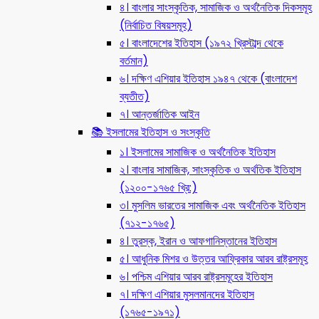
৪। বাংলার সাংস্কৃতিক, সামাজিক ও অর্থনৈতিক দিকসমূহ
(নির্বাচিত বিষয়সমূহ)
৫। বাংলাদেশের ইতিহাস (১৯৭২ খ্রিস্টাব্দ থেকে
বর্তমান)
৬। দক্ষিণ এশিয়ার ইতিহাস ১৯৪৭ থেকে (বাংলাদেশ
ব্যতীত)
৭। আন্তর্জাতিক আইন
📚 ইসলামের ইতিহাস ও সংস্কৃতি
১। ইসলামের সামাজিক ও অর্থনৈতিক ইতিহাস
২। বাংলার সামাজিক, সাংস্কৃতিক ও অর্থতিক ইতিহাস
(১২০০-১৭৬৫ খ্রি:)
৩। মুসলিম ভারতের সামাজিক এবং অর্থনৈতিক ইতিহাস
(৭১২-১৭৬৫)
৪। তুরস্ক, ইরান ও আফগানিস্তানের ইতিহাস
৫। আধুনিক মিশর ও উত্তর আফ্রিকার আরব রাষ্ট্রসমূহ
৬। পশ্চিম এশিয়ার আরব রাষ্ট্রসমূহের ইতিহাস
৭। দক্ষিণ এশিয়ার মুসলমানদের ইতিহাস
(১৭৬৫-১৯৭১)