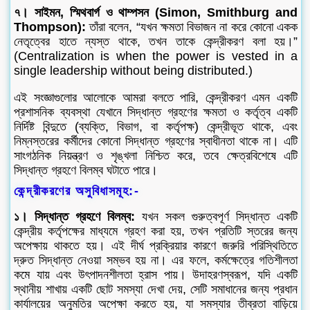
৭। সাইমন, স্মিথবার্গ ও থাম্পসন (Simon, Smithburg and
Thompson):
তাঁরা বলেন, “যখন ক্ষমতা বিভাজন না করে কোনো একক
নেতৃত্বের হাতে ন্যস্ত থাকে, তখন তাকে কেন্দ্রীকরণ বলা হয়।”
(Centralization is when the power is vested in a
single leadership without being distributed.)
এই সংজ্ঞাগুলোর আলোকে আমরা বলতে পারি, কেন্দ্রীকরণ এমন একটি
প্রশাসনিক ব্যবস্থা যেখানে সিদ্ধান্ত গ্রহণের ক্ষমতা ও কর্তৃত্ব একটি
নির্দিষ্ট বিন্দুতে (ব্যক্তি, বিভাগ, বা কর্তৃপক্ষ) কেন্দ্রীভূত থাকে, এবং
নিম্নস্তরের কর্মীদের কোনো সিদ্ধান্ত গ্রহণের স্বাধীনতা থাকে না। এটি
সাংগঠনিক নিয়ন্ত্রণ ও শৃঙ্খলা নিশ্চিত করে, তবে ক্ষেত্রবিশেষে এটি
সিদ্ধান্ত গ্রহণে বিলম্ব ঘটাতে পারে।
কেন্দ্রীকরণের অসুবিধাসমূহ:-
১। সিদ্ধান্ত গ্রহণে বিলম্ব:
যখন সকল গুরুত্বপূর্ণ সিদ্ধান্ত একটি
কেন্দ্রীয় কর্তৃপক্ষের মাধ্যমে গ্রহণ করা হয়, তখন প্রতিটি স্তরের জন্য
অপেক্ষায় থাকতে হয়। এই দীর্ঘ প্রক্রিয়ার কারণে জরুরি পরিস্থিতিতে
দ্রুত সিদ্ধান্ত নেওয়া সম্ভব হয় না। এর ফলে, কর্মক্ষেত্রে গতিশীলতা
কমে যায় এবং উৎপাদনশীলতা হ্রাস পায়। উদাহরণস্বরূপ, যদি একটি
স্থানীয় শাখায় একটি ছোট সমস্যা দেখা দেয়, সেটি সমাধানের জন্য প্রধান
কার্যালয়ের অনুমতির অপেক্ষা করতে হয়, যা সমস্যার তীব্রতা বাড়িয়ে