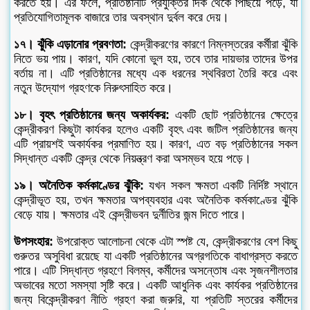
করতে হয়। এর ফলে, প্রতিষ্ঠানটি প্রযুক্তির দিক থেকে পিছিয়ে পড়ে, যা
প্রতিযোগিতামূলক বাজারে তার অবস্থান দুর্বল করে দেয়।
১৭। ঝুঁকি এড়ানোর প্রবণতা:
কেন্দ্রীকরণের কারণে নিম্নস্তরের কর্মীরা ঝুঁকি
নিতে ভয় পায়। কারণ, যদি কোনো ভুল হয়, তবে তার দায়ভার তাদের উপর
বর্তায় না। এটি প্রতিষ্ঠানের মধ্যে এক ধরনের স্থবিরতা তৈরি করে এবং
নতুন উদ্যোগ গ্রহণকে নিরুৎসাহিত করে।
১৮। বৃহৎ প্রতিষ্ঠানের জন্য অকার্যকর:
একটি ছোট প্রতিষ্ঠানের ক্ষেত্রে
কেন্দ্রীকরণ কিছুটা কার্যকর হলেও একটি বৃহৎ এবং জটিল প্রতিষ্ঠানের জন্য
এটি প্রায়শই অকার্যকর প্রমাণিত হয়। কারণ, এত বড় প্রতিষ্ঠানের সকল
সিদ্ধান্ত একটি কেন্দ্র থেকে নিয়ন্ত্রণ করা অসম্ভব হয়ে পড়ে।
১৯। অনৈতিক কর্মকাণ্ডের ঝুঁকি:
যখন সকল ক্ষমতা একটি নির্দিষ্ট স্থানে
কেন্দ্রীভূত হয়, তখন ক্ষমতার অপব্যবহার এবং অনৈতিক কর্মকাণ্ডের ঝুঁকি
বেড়ে যায়। ক্ষমতার এই কেন্দ্রীভবন দুর্নীতির জন্ম দিতে পারে।
উপসংহার:
উপরোক্ত আলোচনা থেকে এটা স্পষ্ট যে, কেন্দ্রীকরণের বেশ কিছু
গুরুতর অসুবিধা রয়েছে যা একটি প্রতিষ্ঠানের অগ্রগতিকে বাধাগ্রস্ত করতে
পারে। এটি সিদ্ধান্ত গ্রহণে বিলম্ব, কর্মীদের অসন্তোষ এবং সৃজনশীলতার
অভাবের মতো সমস্যা সৃষ্টি করে। একটি আধুনিক এবং কার্যকর প্রতিষ্ঠানের
জন্য বিকেন্দ্রীকরণ নীতি গ্রহণ করা জরুরি, যা প্রতিটি স্তরের কর্মীদের