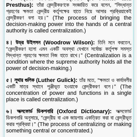
Presthus):
তাঁরা কেন্দ্রীকরণকে সংজ্ঞায়িত করে বলেন, “সিদ্ধান্ত
গ্রহণের ক্ষমতা কেন্দ্রীয় কর্তৃপক্ষের হাতে নিয়ে আসার প্রক্রিয়াকেই
কেন্দ্রীকরণ বলা হয়।” (The process of bringing the
decision-making power into the hands of a central
authority is called centralization.)
৪। উড্র উইলসন (Woodrow Wilson):
তিনি মনে করতেন,
“কেন্দ্রীকরণ হলো এমন একটি অবস্থা যেখানে সর্বোচ্চ কর্তৃপক্ষ সমস্ত
সিদ্ধান্ত গ্রহণের ক্ষমতা নিজ হাতে রাখে।” (Centralization is a
condition where the supreme authority holds all the
power of decision-making.)
৫। লুথার গুলিক (Luther Gulick):
তাঁর মতে, “ক্ষমতা ও কার্যাবলীর
একটি মাত্র স্থানে পুঞ্জীভূত হওয়াকে কেন্দ্রীকরণ বলে।” (The
concentration of power and functions in a single
place is called centralization.)
৬। অক্সফোর্ড ডিকশনারি (Oxford Dictionary):
অক্সফোর্ড
ডিকশনারি অনুসারে, “কেন্দ্রীয় বা এক জায়গায় একত্রিত করা বা কেন্দ্রীভূত
করার প্রক্রিয়া।” (The process of centralizing or making
something central or concentrated.)