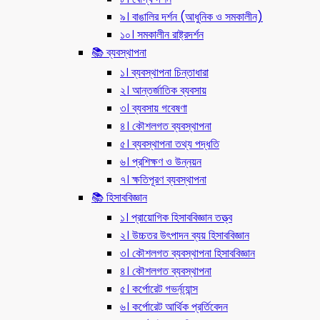
৯। বাঙালির দর্শন (আধুনিক ও সমকালীন)
১০। সমকালীন রাষ্ট্রদর্শন
📚 ব্যবস্থাপনা
১। ব্যবস্থাপনা চিন্তাধারা
২। আন্তর্জাতিক ব্যবসায়
৩। ব্যবসায় গবেষণা
৪। কৌশলগত ব্যবস্থাপনা
৫। ব্যবস্থাপনা তথ্য পদ্ধতি
৬। প্রশিক্ষণ ও উন্নয়ন
৭। ক্ষতিপূরণ ব্যবস্থাপনা
📚 হিসাববিজ্ঞান
১। প্রায়োগিক হিসাববিজ্ঞান তত্ত্ব
২। উচ্চতর উৎপাদন ব্যয় হিসাববিজ্ঞান
৩। কৌশলগত ব্যবস্থাপনা হিসাববিজ্ঞান
৪। কৌশলগত ব্যবস্থাপনা
৫। কর্পোরেট গভর্ন্য্যান্স
৬। কর্পোরেট আর্থিক প্রর্তিবেদন