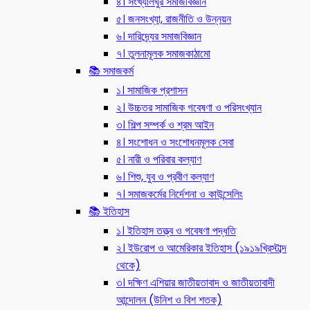
৪। সংখ্যালঘুর সমাজবিজ্ঞান
৫। জনসংখ্যা, রাজনীতি ও উন্নয়ন
৬। দারিদ্র্যের সমাজবিজ্ঞান
৭। তুলনামূলক সমাজকাঠামো
📚 সমাজকর্ম
১। সামাজিক প্রশাসন
২। উচ্চতর সামাজিক গবেষণা ও পরিসংখ্যান
৩। শিল্প সম্পর্ক ও শ্রম আইন
৪। সংশোধন ও সংশোধনমূলক সেবা
৫। নারী ও পরিবার কল্যাণ
৬। শিশু, যুব ও প্রবীণ কল্যাণ
৭। সমাজকর্মের নির্দেশনা ও কাউন্সেলিং
📚 ইতিহাস
১। ইতিহাস তত্ত্ব ও গবেষণা পদ্ধতি
২। ইউরোপ ও আমেরিকার ইতিহাস (১৯১৯খ্রিস্টাব্দ
থেকে)
৩। দক্ষিণ এশিয়ার জাতীয়তাবাদ ও জাতীয়তাবাদী
আন্দোলন (উনিশ ও বিশ শতক)