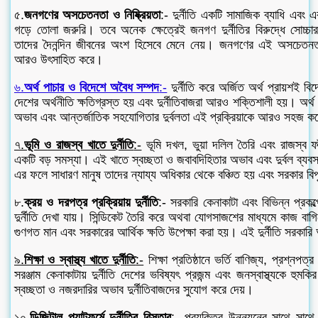
৫.
জনগণের অসচেতনতা ও নিষ্ক্রিয়তা
:- দুর্নীতি একটি সামাজিক ব্যাধি এবং 
গড়ে তোলা জরুরি। তবে অনেক ক্ষেত্রেই জনগণ দুর্নীতির বিরুদ্ধে সোচ্
তাদের দৈনন্দিন জীবনের অংশ হিসেবে মেনে নেয়। জনগণের এই অসচেতনতা ও 
আরও উৎসাহিত করে।
৬.
অর্থ পাচার ও বিদেশে অবৈধ সম্পদ
:-
দুর্নীতি করে অর্জিত অর্থ প্রায়শই 
দেশের অর্থনীতি ক্ষতিগ্রস্ত হয় এবং দুর্নীতিবাজরা আরও শক্তিশালী হয়। অর্থ 
অভাব এবং আন্তর্জাতিক সহযোগিতার দুর্বলতা এই প্রক্রিয়াকে আরও সহজ 
৭.
ভূমি ও রাজস্ব খাতে দুর্নীতি
:-
ভূমি দখল, ভুয়া দলিল তৈরি এবং রাজস্ব ফাঁ
একটি বড় সমস্যা। এই খাতে স্বচ্ছতা ও জবাবদিহিতার অভাব এবং দুর্বল ব্যবস্থ
এর ফলে সাধারণ মানুষ তাদের ন্যায্য অধিকার থেকে বঞ্চিত হয় এবং সরকার বি
৮.
ক্রয় ও দরপত্র প্রক্রিয়ায় দুর্নীতি
:- সরকারি কেনাকাটা এবং বিভিন্ন প্রকল্
দুর্নীতি দেখা যায়। সিন্ডিকেট তৈরি করে অথবা যোগসাজশের মাধ্যমে কাজ বাগ
গুণগত মান এবং সরকারের আর্থিক ক্ষতি উপেক্ষা করা হয়। এই দুর্নীতি সরকার
৯.
শিক্ষা ও স্বাস্থ্য খাতে দুর্নীতি
:-
শিক্ষা প্রতিষ্ঠানে ভর্তি বাণিজ্য, প্রশ্নপত্র
সরঞ্জাম কেনাকাটায় দুর্নীতি দেশের ভবিষ্যৎ প্রজন্ম এবং জনস্বাস্থ্যকে হু
স্বচ্ছতা ও নজরদারির অভাব দুর্নীতিবাজদের সুযোগ করে দেয়।
১০.
ডিজিটাল প্ল্যাটফর্মে দুর্নীতির বিস্তার
:- প্রযুক্তির উন্নয়নের সাথে সাথে ডি