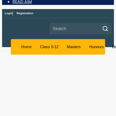
READ AIM
Login
Registration
Search for:
Home
Class 0-12
Masters
Honours
D