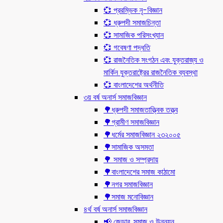
💞 প্ররম্ভিক নৃ-বিজ্ঞান
💞 ধ্রুপদী সমাজচিন্তা
💞 সামাজিক পরিসংখ্যান
💞 গবেষণা পদ্ধতি
💞 রাজনৈতিক সংগঠন এবং যুক্তরাজ্য ও
মার্কিন যুক্তরাষ্ট্রের রাজনৈতিক ব্যবস্থা
💞 বাংলাদেশের অর্থনীতি
৩য় বর্ষ অনার্স সমাজবিজ্ঞান
🌳ধ্রুপদী সমাজতাত্ত্বিক তত্ত্ব
🌳গ্রামীণ সমাজবিজ্ঞান
🌳ধর্মের সমাজবিজ্ঞান ২৩২০০৫
🌳সামাজিক অসমতা
🌳 সমাজ ও সম্প্রদায়
🌳বাংলাদেশের সমাজ কাঠামো
🌳নগর সমাজবিজ্ঞান
🌳সমাজ মনোবিজ্ঞান
৪র্থ বর্ষ অনার্স সমাজবিজ্ঞান
📢 জেন্ডার, সমাজ ও উন্নয়ন