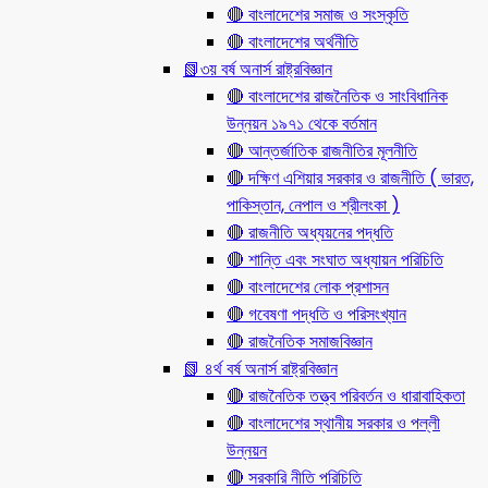
🔴 বাংলাদেশের সমাজ ও সংস্কৃতি
🔴 বাংলাদেশের অর্থনীতি
📗৩য় বর্ষ অনার্স রাষ্ট্রবিজ্ঞান
🔴 বাংলাদেশের রাজনৈতিক ও সাংবিধানিক
উন্নয়ন ১৯৭১ থেকে বর্তমান
🔴 আন্তর্জাতিক রাজনীতির মূলনীতি
🔴 দক্ষিণ এশিয়ার সরকার ও রাজনীতি ( ভারত,
পাকিস্তান, নেপাল ও শ্রীলংকা )
🔴 রাজনীতি অধ্যয়নের পদ্ধতি
🔴 শান্তি এবং সংঘাত অধ্যায়ন পরিচিতি
🔴 বাংলাদেশের লোক প্রশাসন
🔴 গবেষণা পদ্ধতি ও পরিসংখ্যান
🔴 রাজনৈতিক সমাজবিজ্ঞান
📗 ৪র্থ বর্ষ অনার্স রাষ্ট্রবিজ্ঞান
🔴 রাজনৈতিক তত্ত্ব পরিবর্তন ও ধারাবাহিকতা
🔴 বাংলাদেশের স্থানীয় সরকার ও পল্লী
উন্নয়ন
🔴 সরকারি নীতি পরিচিতি