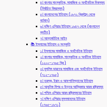
৪। বাংলার সাংস্কৃতিক, সামাজিক ও অর্থনৈতিক দিকসমূহ
(নির্বাচিত বিষয়সমূহ)
৫। বাংলাদেশের ইতিহাস (১৯৭২ খ্রিস্টাব্দ থেকে
বর্তমান)
৬। দক্ষিণ এশিয়ার ইতিহাস ১৯৪৭ থেকে (বাংলাদেশ
ব্যতীত)
৭। আন্তর্জাতিক আইন
📚 ইসলামের ইতিহাস ও সংস্কৃতি
১। ইসলামের সামাজিক ও অর্থনৈতিক ইতিহাস
২। বাংলার সামাজিক, সাংস্কৃতিক ও অর্থতিক ইতিহাস
(১২০০-১৭৬৫ খ্রি:)
৩। মুসলিম ভারতের সামাজিক এবং অর্থনৈতিক ইতিহাস
(৭১২-১৭৬৫)
৪। তুরস্ক, ইরান ও আফগানিস্তানের ইতিহাস
৫। আধুনিক মিশর ও উত্তর আফ্রিকার আরব রাষ্ট্রসমূহ
৬। পশ্চিম এশিয়ার আরব রাষ্ট্রসমূহের ইতিহাস
৭। দক্ষিণ এশিয়ার মুসলমানদের ইতিহাস
(১৭৬৫-১৯৭১)