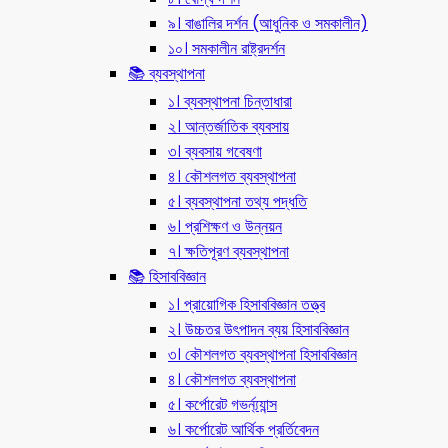
৯। বাঙালির দর্শন (আধুনিক ও সমকালীন)
১০। সমকালীন রাষ্ট্রদর্শন
📚 ব্যবস্থাপনা
১। ব্যবস্থাপনা চিন্তাধারা
২। আন্তর্জাতিক ব্যবসায়
৩। ব্যবসায় গবেষণা
৪। কৌশলগত ব্যবস্থাপনা
৫। ব্যবস্থাপনা তথ্য পদ্ধতি
৬। প্রশিক্ষণ ও উন্নয়ন
৭। ক্ষতিপূরণ ব্যবস্থাপনা
📚 হিসাববিজ্ঞান
১। প্রায়োগিক হিসাববিজ্ঞান তত্ত্ব
২। উচ্চতর উৎপাদন ব্যয় হিসাববিজ্ঞান
৩। কৌশলগত ব্যবস্থাপনা হিসাববিজ্ঞান
৪। কৌশলগত ব্যবস্থাপনা
৫। কর্পোরেট গভর্ন্য্যান্স
৬। কর্পোরেট আর্থিক প্রর্তিবেদন