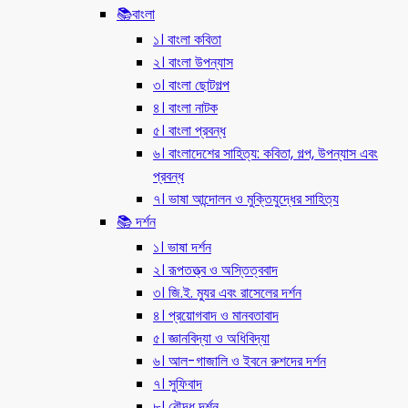
📚বাংলা
১। বাংলা কবিতা
২। বাংলা উপন্যাস
৩। বাংলা ছোটগল্প
৪। বাংলা নাটক
৫। বাংলা প্রবন্ধ
৬। বাংলাদেশের সাহিত্য: কবিতা, গল্প, উপন্যাস এবং
প্রবন্ধ
৭। ভাষা আন্দোলন ও মুক্তিযুদ্ধের সাহিত্য
📚 দর্শন
১। ভাষা দর্শন
২। রূপতত্ত্ব ও অস্তিত্ববাদ
৩। জি.ই. ম্যুর এবং রাসেলের দর্শন
৪। প্রয়োগবাদ ও মানবতাবাদ
৫। জ্ঞানবিদ্যা ও অধিবিদ্যা
৬। আল-গাজালি ও ইবনে রুশদের দর্শন
৭। সুফিবাদ
৮। বৌদ্ধ দর্শন