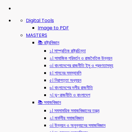
Digital Tools
Image to PDF
MASTERS
📚 রাষ্ট্রবিজ্ঞান
১। সাম্প্রতিক রাষ্ট্রচিন্তা
২। সামাজিক পরিবর্তন ও রাজনৈতিক উন্নয়ন
৩। বাংলাদেশের রাজনীতি ইসু ও প্রবণতাসমূহ
৪। শাসনের সমস্যাবলি
৫। নিরাপত্তা অধ্যয়ন
৬। বাংলাদেশের দলীয় রাজনীতি
৭। ভূ-রাজনীতি ও বাংলাদেশ
📚 সমাজবিজ্ঞান
১। সমসাময়িক সমাজবিজ্ঞানের তত্ত্ব
২। মার্কসীয় সমাজবিজ্ঞান
৩। উন্নয়ন ও অনুন্নয়নের সমাজবিজ্ঞান