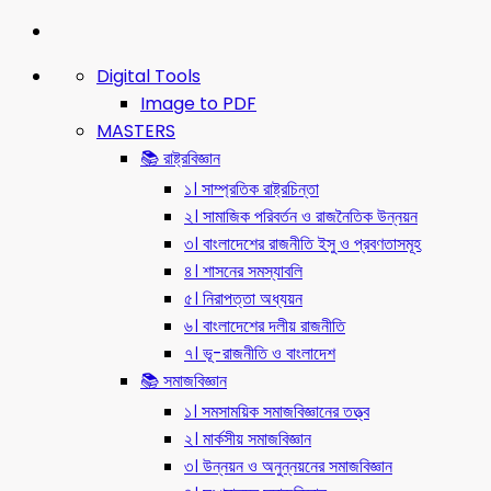
Digital Tools
Image to PDF
MASTERS
📚 রাষ্ট্রবিজ্ঞান
১। সাম্প্রতিক রাষ্ট্রচিন্তা
২। সামাজিক পরিবর্তন ও রাজনৈতিক উন্নয়ন
৩। বাংলাদেশের রাজনীতি ইসু ও প্রবণতাসমূহ
৪। শাসনের সমস্যাবলি
৫। নিরাপত্তা অধ্যয়ন
৬। বাংলাদেশের দলীয় রাজনীতি
৭। ভূ-রাজনীতি ও বাংলাদেশ
📚 সমাজবিজ্ঞান
১। সমসাময়িক সমাজবিজ্ঞানের তত্ত্ব
২। মার্কসীয় সমাজবিজ্ঞান
৩। উন্নয়ন ও অনুন্নয়নের সমাজবিজ্ঞান