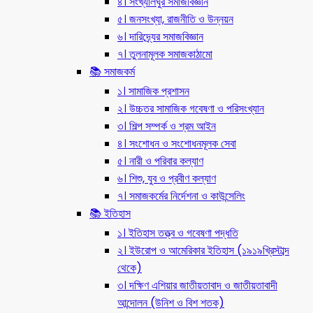
৪। সংখ্যালঘুর সমাজবিজ্ঞান
৫। জনসংখ্যা, রাজনীতি ও উন্নয়ন
৬। দারিদ্র্যের সমাজবিজ্ঞান
৭। তুলনামূলক সমাজকাঠামো
📚 সমাজকর্ম
১। সামাজিক প্রশাসন
২। উচ্চতর সামাজিক গবেষণা ও পরিসংখ্যান
৩। শিল্প সম্পর্ক ও শ্রম আইন
৪। সংশোধন ও সংশোধনমূলক সেবা
৫। নারী ও পরিবার কল্যাণ
৬। শিশু, যুব ও প্রবীণ কল্যাণ
৭। সমাজকর্মের নির্দেশনা ও কাউন্সেলিং
📚 ইতিহাস
১। ইতিহাস তত্ত্ব ও গবেষণা পদ্ধতি
২। ইউরোপ ও আমেরিকার ইতিহাস (১৯১৯খ্রিস্টাব্দ
থেকে)
৩। দক্ষিণ এশিয়ার জাতীয়তাবাদ ও জাতীয়তাবাদী
আন্দোলন (উনিশ ও বিশ শতক)