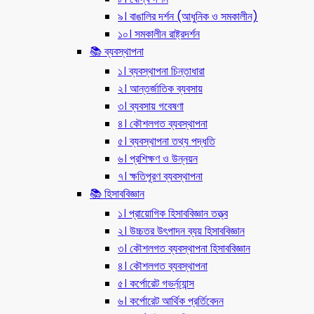
৯। বাঙালির দর্শন (আধুনিক ও সমকালীন)
১০। সমকালীন রাষ্ট্রদর্শন
📚 ব্যবস্থাপনা
১। ব্যবস্থাপনা চিন্তাধারা
২। আন্তর্জাতিক ব্যবসায়
৩। ব্যবসায় গবেষণা
৪। কৌশলগত ব্যবস্থাপনা
৫। ব্যবস্থাপনা তথ্য পদ্ধতি
৬। প্রশিক্ষণ ও উন্নয়ন
৭। ক্ষতিপূরণ ব্যবস্থাপনা
📚 হিসাববিজ্ঞান
১। প্রায়োগিক হিসাববিজ্ঞান তত্ত্ব
২। উচ্চতর উৎপাদন ব্যয় হিসাববিজ্ঞান
৩। কৌশলগত ব্যবস্থাপনা হিসাববিজ্ঞান
৪। কৌশলগত ব্যবস্থাপনা
৫। কর্পোরেট গভর্ন্য্যান্স
৬। কর্পোরেট আর্থিক প্রর্তিবেদন