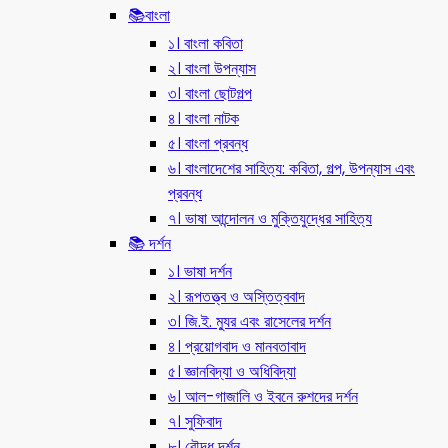
📚বাংলা
১। বাংলা কবিতা
২। বাংলা উপন্যাস
৩। বাংলা ছোটগল্প
৪। বাংলা নাটক
৫। বাংলা প্রবন্ধ
৬। বাংলাদেশের সাহিত্য: কবিতা, গল্প, উপন্যাস এবং
প্রবন্ধ
৭। ভাষা আন্দোলন ও মুক্তিযুদ্ধের সাহিত্য
📚 দর্শন
১। ভাষা দর্শন
২। রূপতত্ত্ব ও অস্তিত্ববাদ
৩। জি.ই. ম্যুর এবং রাসেলের দর্শন
৪। প্রয়োগবাদ ও মানবতাবাদ
৫। জ্ঞানবিদ্যা ও অধিবিদ্যা
৬। আল-গাজালি ও ইবনে রুশদের দর্শন
৭। সুফিবাদ
৮। বৌদ্ধ দর্শন