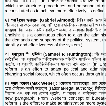
সাথে অর্জন করা যায়।” (In English: “Administrative ref
which the structure, procedures, and personnel of a
reconstituted as to achieve more effectively its defined
২। গ্যাব্রিয়েল অ্যালমন্ড (Gabriel Almond):
তিনি সরাসরি প্রশাসনি
তাঁর আলোচনা থেকে বোঝা যায়, এটি হলো রাজনৈতিক ব্যবস্থার দাবি ও সমর্থ
সামঞ্জস্য বিধান করার একটি ধারাবাহিক প্রচেষ্টা, যা ব্যবস্থার স্থিতিশীলতা 
English: It is a continuous effort to align the adminis
the demands and supports of the political system, t
stability and effectiveness of the system.)
৩। স্যামুয়েল পি. হান্টিংটন (Samuel P. Huntington):
তাঁর মতে
রাজনৈতিক এবং প্রশাসনিক প্রতিষ্ঠানগুলোকে পরিবর্তিত সামাজিক শক্তির সা
প্রচেষ্টা, যা প্রায়শই প্রতিষ্ঠানিকীকরণের মাধ্যমে ঘটে থাকে।” (In
reform is an effort to adapt political and administr
changing social forces, which often occurs through inst
৪। ম্যাক্স ওয়েবার (Max Weber):
ওয়েবারের আমলাতন্ত্রের ধারণা থেকে
হলো যৌক্তিক-আইনি কর্তৃত্বের (rational-legal authority) ভিত্তিত
নিরপেক্ষ এবং দক্ষ করে তোলার প্রচেষ্টা, যা আবেগ ও ব্যক্তিগত প্র
new_paragraph: From Weber’s concept of bureaucr
reform is the effort to make administration more syste