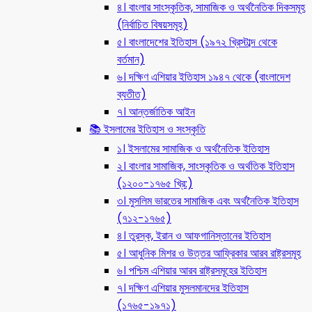
৪। বাংলার সাংস্কৃতিক, সামাজিক ও অর্থনৈতিক দিকসমূহ
(নির্বাচিত বিষয়সমূহ)
৫। বাংলাদেশের ইতিহাস (১৯৭২ খ্রিস্টাব্দ থেকে
বর্তমান)
৬। দক্ষিণ এশিয়ার ইতিহাস ১৯৪৭ থেকে (বাংলাদেশ
ব্যতীত)
৭। আন্তর্জাতিক আইন
📚 ইসলামের ইতিহাস ও সংস্কৃতি
১। ইসলামের সামাজিক ও অর্থনৈতিক ইতিহাস
২। বাংলার সামাজিক, সাংস্কৃতিক ও অর্থতিক ইতিহাস
(১২০০-১৭৬৫ খ্রি:)
৩। মুসলিম ভারতের সামাজিক এবং অর্থনৈতিক ইতিহাস
(৭১২-১৭৬৫)
৪। তুরস্ক, ইরান ও আফগানিস্তানের ইতিহাস
৫। আধুনিক মিশর ও উত্তর আফ্রিকার আরব রাষ্ট্রসমূহ
৬। পশ্চিম এশিয়ার আরব রাষ্ট্রসমূহের ইতিহাস
৭। দক্ষিণ এশিয়ার মুসলমানদের ইতিহাস
(১৭৬৫-১৯৭১)