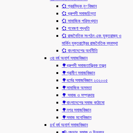
💞 প্ররম্ভিক নৃ-বিজ্ঞান
💞 ধ্রুপদী সমাজচিন্তা
💞 সামাজিক পরিসংখ্যান
💞 গবেষণা পদ্ধতি
💞 রাজনৈতিক সংগঠন এবং যুক্তরাজ্য ও
মার্কিন যুক্তরাষ্ট্রের রাজনৈতিক ব্যবস্থা
💞 বাংলাদেশের অর্থনীতি
৩য় বর্ষ অনার্স সমাজবিজ্ঞান
🌳ধ্রুপদী সমাজতাত্ত্বিক তত্ত্ব
🌳গ্রামীণ সমাজবিজ্ঞান
🌳ধর্মের সমাজবিজ্ঞান ২৩২০০৫
🌳সামাজিক অসমতা
🌳 সমাজ ও সম্প্রদায়
🌳বাংলাদেশের সমাজ কাঠামো
🌳নগর সমাজবিজ্ঞান
🌳সমাজ মনোবিজ্ঞান
৪র্থ বর্ষ অনার্স সমাজবিজ্ঞান
📢 জেন্ডার, সমাজ ও উন্নয়ন