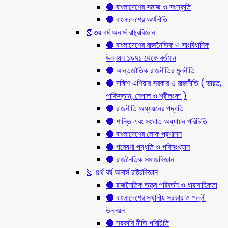
🔴 বাংলাদেশের সমাজ ও সংস্কৃতি
🔴 বাংলাদেশের অর্থনীতি
📗৩য় বর্ষ অনার্স রাষ্ট্রবিজ্ঞান
🔴 বাংলাদেশের রাজনৈতিক ও সাংবিধানিক
উন্নয়ন ১৯৭১ থেকে বর্তমান
🔴 আন্তর্জাতিক রাজনীতির মূলনীতি
🔴 দক্ষিণ এশিয়ার সরকার ও রাজনীতি ( ভারত,
পাকিস্তান, নেপাল ও শ্রীলংকা )
🔴 রাজনীতি অধ্যয়নের পদ্ধতি
🔴 শান্তি এবং সংঘাত অধ্যায়ন পরিচিতি
🔴 বাংলাদেশের লোক প্রশাসন
🔴 গবেষণা পদ্ধতি ও পরিসংখ্যান
🔴 রাজনৈতিক সমাজবিজ্ঞান
📗 ৪র্থ বর্ষ অনার্স রাষ্ট্রবিজ্ঞান
🔴 রাজনৈতিক তত্ত্ব পরিবর্তন ও ধারাবাহিকতা
🔴 বাংলাদেশের স্থানীয় সরকার ও পল্লী
উন্নয়ন
🔴 সরকারি নীতি পরিচিতি