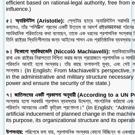
efficient based on rational-legal authority, free from
influence.)
৫। অ্যারিস্টটল (Aristotle):
প্লেটোর ছাত্র অ্যারিস্টটল সরাসরি প
বললেও, তাঁর ‘পলিটিক্স’ গ্রন্থে একটি উত্তম বা আদর্শ রাষ্ট্রव्यवस्था গঠন
সাংবিধানিক পরিবর্তনের কথা বলেছেন, তাকে এক ধরনের প্রশাসনিক সংস্কার 
তিনি রাষ্ট্রের স্থিতিশীলতার জন্য আইনের শাসন এবং প্রাতিষ্ঠানিক ব্যবস্থা
৬। নিকোলো ম্যাকিয়াভেলি (Niccolò Machiavelli):
ম্যাকিয়াভেলির
রাখা এবং রাষ্ট্রের নিরাপত্তা নিশ্চিত করার জন্য প্রয়োজনে প্রশাসনিক ও স
পরিবর্তন আনাই হলো সংস্কার। তাঁর কাছে ফলাফলই মুখ্য, এবং সেই লক্
সংস্কার। (In English: From Machiavelli’s perspective,
in the administrative and military structure necessary f
power and ensure the security of the state.)
৭। জাতিসংঘের একটি প্রকাশনা অনুযায়ী (According to a UN 
সংস্কার হলো সরকারি প্রশাসন ব্যবস্থার উদ্দেশ্য, সাংগঠনিক কাঠামো এবং কা
পরিবর্তন আনয়নের একটি কৃত্রিম প্রণোদনা।” (In English: “Admi
artificial inducement of planned change in the machin
its purpose, its organizational structure and its opera
উপসংহার:
পরিশেষে বলা যায়, প্রশাসনিক সংস্কার কোনো বিচ্ছিন্ন বা একবার