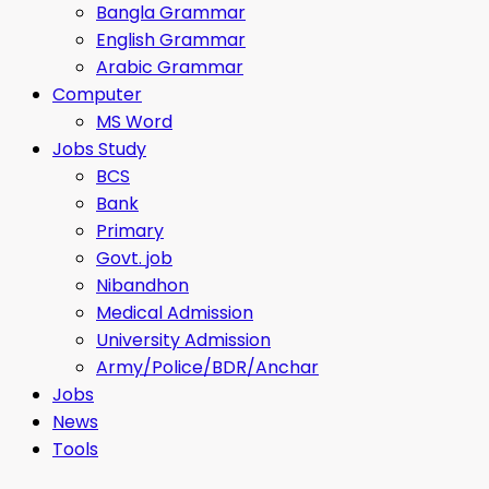
Bangla Grammar
English Grammar
Arabic Grammar
Computer
MS Word
Jobs Study
BCS
Bank
Primary
Govt. job
Nibandhon
Medical Admission
University Admission
Army/Police/BDR/Anchar
Jobs
News
Tools