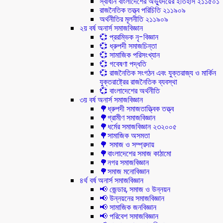
স্বাধীন বাংলাদেশের অভ্যুদয়ের ইতিহাস ২১১৫০১
রাজনৈতিক তত্ত্ব পরিচিতি ২১১৯০৯
অর্থনীতির মূলনীতি ২১১৯০৯
২য় বর্ষ অনার্স সমাজবিজ্ঞান
💞 প্ররম্ভিক নৃ-বিজ্ঞান
💞 ধ্রুপদী সমাজচিন্তা
💞 সামাজিক পরিসংখ্যান
💞 গবেষণা পদ্ধতি
💞 রাজনৈতিক সংগঠন এবং যুক্তরাজ্য ও মার্কিন
যুক্তরাষ্ট্রের রাজনৈতিক ব্যবস্থা
💞 বাংলাদেশের অর্থনীতি
৩য় বর্ষ অনার্স সমাজবিজ্ঞান
🌳ধ্রুপদী সমাজতাত্ত্বিক তত্ত্ব
🌳গ্রামীণ সমাজবিজ্ঞান
🌳ধর্মের সমাজবিজ্ঞান ২৩২০০৫
🌳সামাজিক অসমতা
🌳 সমাজ ও সম্প্রদায়
🌳বাংলাদেশের সমাজ কাঠামো
🌳নগর সমাজবিজ্ঞান
🌳সমাজ মনোবিজ্ঞান
৪র্থ বর্ষ অনার্স সমাজবিজ্ঞান
📢 জেন্ডার, সমাজ ও উন্নয়ন
📢 উন্নয়নের সমাজবিজ্ঞান
📢 সামাজিক জনবিজ্ঞান
📢 পরিবেশ সমাজবিজ্ঞান