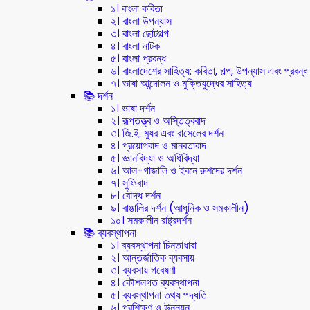
১। বাংলা কবিতা
২। বাংলা উপন্যাস
৩। বাংলা ছোটগল্প
৪। বাংলা নাটক
৫। বাংলা প্রবন্ধ
৬। বাংলাদেশের সাহিত্য: কবিতা, গল্প, উপন্যাস এবং প্রবন্ধ
৭। ভাষা আন্দোলন ও মুক্তিযুদ্ধের সাহিত্য
📚 দর্শন
১। ভাষা দর্শন
২। রূপতত্ত্ব ও অস্তিত্ববাদ
৩। জি.ই. ম্যুর এবং রাসেলের দর্শন
৪। প্রয়োগবাদ ও মানবতাবাদ
৫। জ্ঞানবিদ্যা ও অধিবিদ্যা
৬। আল-গাজালি ও ইবনে রুশদের দর্শন
৭। সুফিবাদ
৮। বৌদ্ধ দর্শন
৯। বাঙালির দর্শন (আধুনিক ও সমকালীন)
১০। সমকালীন রাষ্ট্রদর্শন
📚 ব্যবস্থাপনা
১। ব্যবস্থাপনা চিন্তাধারা
২। আন্তর্জাতিক ব্যবসায়
৩। ব্যবসায় গবেষণা
৪। কৌশলগত ব্যবস্থাপনা
৫। ব্যবস্থাপনা তথ্য পদ্ধতি
৬। প্রশিক্ষণ ও উন্নয়ন