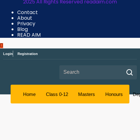
2025 All Rights Reserved readaim.com
Contact
About
Privacy
Blog
READ AIM
Login
Registration
Search for:
Home
Class 0-12
Masters
Honours
De