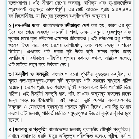
বঙ্গোপসাগর। এই সীমানা দেশের জলবায়ু, বাণিজ্য এবং ভূ-রাজনৈতিক
প্রেক্ষাপটে অত্যন্ত তাৎপর্যপূর্ণ। এর মোট আয়তন প্রায় ১,৪৭,৫৭০
বর্গ কিলোমিটার, যা বিশ্বের বৃহত্তম ব-দ্বীপগুলির অন্যতম।
২।নদ-নদীর জাল
: বাংলাদেশকে
নদীমাতৃক দেশ
বলা হয়, কারণ এর বুক
চিরে বয়ে গেছে অসংখ্য নদ-নদী। পদ্মা, মেঘনা, যমুনা, ব্রহ্মপুত্র এবং
সুরমার মতো বৃহৎ নদীগুলো এদেশের জীবনরেখা। এই নদীগুলো শুধু পানীয়
জলের উৎস নয়, বরং দেশের যোগাযোগ, সেচ এবং মৎস্য সম্পদের
ভিত্তি। এগুলোর পলি দ্বারা সৃষ্ট উর্বর ভূমি দেশের কৃষির জন্য
অপরিহার্য। বর্ষাকালে নদীগুলির প্লাবন কখনও কখনও মারাত্মক হলেও,
এটি মাটিকে নতুন করে উর্বরতা দেয়।
৩।ব-দ্বীপ ও সমভূমি
: বাংলাদেশ হলো পৃথিবীর বৃহত্তম ব-দ্বীপ, যা
মূলত গঙ্গা-ব্রহ্মপুত্র-মেঘনা নদী ব্যবস্থার পলি সঞ্চয়ের মাধ্যমে গঠিত
হয়েছে। দেশের প্রায় ৮০ শতাংশ ভূমিই সমতল এবং উর্বর পলিমাটি দিয়ে
গঠিত। এই বিস্তীর্ণ সমভূমি ধান, পাট, চা এবং অন্যান্য ফসলের চাষের
জন্য অত্যন্ত উপযোগী। এই সমতল ভূমি দেশের অবকাঠামোগত
উন্নয়ন ও যোগাযোগ ব্যবস্থার প্রসারে সুবিধা দিলেও, এর নিচু হওয়ার
কারণে এটি জলবায়ু পরিবর্তনজনিত সমুদ্রপৃষ্ঠের উচ্চতা বৃদ্ধির ঝুঁকির মুখে
রয়েছে।
৪।জলবায়ু ও প্রকৃতি
: বাংলাদেশের জলবায়ু ক্রান্তীয় মৌসুমি প্রকৃতির।
এখানে সাধারণত ছয়টি ঋতুর অস্তিত্ব পরিলক্ষিত হলেও, গ্রীষ্ম, বর্ষা ও