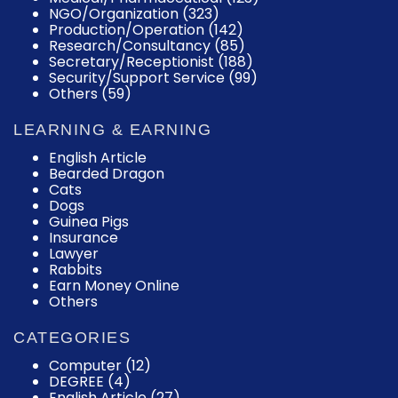
NGO/Organization (323)
Production/Operation (142)
Research/Consultancy (85)
Secretary/Receptionist (188)
Security/Support Service (99)
Others (59)
LEARNING & EARNING
English Article
Bearded Dragon
Cats
Dogs
Guinea Pigs
Insurance
Lawyer
Rabbits
Earn Money Online
Others
CATEGORIES
Computer
(12)
DEGREE
(4)
English Article
(27)