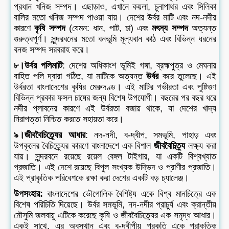
প্রধান খনিজ সম্পদ। এছাড়াও, এখানে কয়লা, চুনাপাথর এবং সিলিকা
বালির মতো খনিজ সম্পদ পাওয়া যায়। দেশের উর্বর মাটি এবং নদ-নদীর
কারণে
কৃষি সম্পদ
(যেমন: ধান, পাট, চা) এবং
মৎস্য সম্পদ
অত্যন্ত
গুরুত্বপূর্ণ। সুন্দরবনের মতো বনভূমি মূল্যবান কাঠ এবং বিভিন্ন ধরনের
বনজ সম্পদ সরবরাহ করে।
৮।উর্বর পলিমাটি
: দেশের অধিকাংশ ভূমিই গঙ্গা, ব্রহ্মপুত্র ও মেঘনার
বাহিত পলি দ্বারা গঠিত, যা মাটিকে অত্যন্ত
উর্বর
করে তুলেছে। এই
উর্বরতা বাংলাদেশের কৃষির মেরুদণ্ড। এই মাটির গভীরতা এবং পুষ্টিগুণ
বিভিন্ন প্রকার ফসল চাষের জন্য বিশেষ উপযোগী। বছরের পর বছর ধরে
নদীর প্লাবনের কারণে এই উর্বরতা বজায় থাকে, যা দেশের খাদ্য
নিরাপত্তা নিশ্চিত করতে সহায়তা করে।
৯।জীববৈচিত্র্যের আধার
: নদ-নদী, ব-দ্বীপ, সমভূমি, পাহাড় এবং
উপকূলের বৈচিত্র্যের কারণে বাংলাদেশে এক বিশাল
জীববৈচিত্র্য
লক্ষ্য করা
যায়। সুন্দরবনে রয়েছে রয়েল বেঙ্গল টাইগার, যা একটি বিশ্বখ্যাত
প্রজাতি। এই দেশে রয়েছে বিপুল সংখ্যক উদ্ভিদ ও প্রাণীর প্রজাতি।
এই প্রাকৃতিক পরিবেশকে রক্ষা করা দেশের একটি বড় চ্যালেঞ্জ।
উপসংহার:
বাংলাদেশের ভৌগোলিক বৈশিষ্ট্য একে বিশ্ব মানচিত্রে এক
বিশেষ পরিচিতি দিয়েছে। উর্বর সমভূমি, নদ-নদীর প্রাচুর্য এবং ক্রান্তীয়
মৌসুমি জলবায়ু এটিকে করেছে কৃষি ও জীববৈচিত্র্যের এক সমৃদ্ধ আধার।
একই সাথে, এর অবস্থান এবং ব-দ্বীপীয় প্রকৃতি একে প্রাকৃতিক