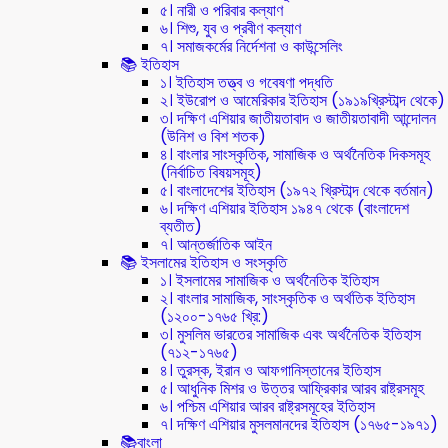
৫। নারী ও পরিবার কল্যাণ
৬। শিশু, যুব ও প্রবীণ কল্যাণ
৭। সমাজকর্মের নির্দেশনা ও কাউন্সেলিং
📚 ইতিহাস
১। ইতিহাস তত্ত্ব ও গবেষণা পদ্ধতি
২। ইউরোপ ও আমেরিকার ইতিহাস (১৯১৯খ্রিস্টাব্দ থেকে)
৩। দক্ষিণ এশিয়ার জাতীয়তাবাদ ও জাতীয়তাবাদী আন্দোলন
(উনিশ ও বিশ শতক)
৪। বাংলার সাংস্কৃতিক, সামাজিক ও অর্থনৈতিক দিকসমূহ
(নির্বাচিত বিষয়সমূহ)
৫। বাংলাদেশের ইতিহাস (১৯৭২ খ্রিস্টাব্দ থেকে বর্তমান)
৬। দক্ষিণ এশিয়ার ইতিহাস ১৯৪৭ থেকে (বাংলাদেশ
ব্যতীত)
৭। আন্তর্জাতিক আইন
📚 ইসলামের ইতিহাস ও সংস্কৃতি
১। ইসলামের সামাজিক ও অর্থনৈতিক ইতিহাস
২। বাংলার সামাজিক, সাংস্কৃতিক ও অর্থতিক ইতিহাস
(১২০০-১৭৬৫ খ্রি:)
৩। মুসলিম ভারতের সামাজিক এবং অর্থনৈতিক ইতিহাস
(৭১২-১৭৬৫)
৪। তুরস্ক, ইরান ও আফগানিস্তানের ইতিহাস
৫। আধুনিক মিশর ও উত্তর আফ্রিকার আরব রাষ্ট্রসমূহ
৬। পশ্চিম এশিয়ার আরব রাষ্ট্রসমূহের ইতিহাস
৭। দক্ষিণ এশিয়ার মুসলমানদের ইতিহাস (১৭৬৫-১৯৭১)
📚বাংলা