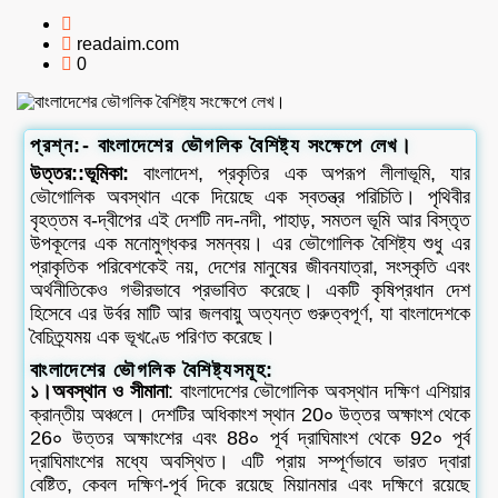
readaim.com
0
প্রশ্ন:- বাংলাদেশের ভৌগলিক বৈশিষ্ট্য সংক্ষেপে লেখ।
উত্তর::ভূমিকা:
বাংলাদেশ, প্রকৃতির এক অপরূপ লীলাভূমি, যার
ভৌগোলিক অবস্থান একে দিয়েছে এক স্বতন্ত্র পরিচিতি। পৃথিবীর
বৃহত্তম ব-দ্বীপের এই দেশটি নদ-নদী, পাহাড়, সমতল ভূমি আর বিস্তৃত
উপকূলের এক মনোমুগ্ধকর সমন্বয়। এর ভৌগোলিক বৈশিষ্ট্য শুধু এর
প্রাকৃতিক পরিবেশকেই নয়, দেশের মানুষের জীবনযাত্রা, সংস্কৃতি এবং
অর্থনীতিকেও গভীরভাবে প্রভাবিত করেছে। একটি কৃষিপ্রধান দেশ
হিসেবে এর উর্বর মাটি আর জলবায়ু অত্যন্ত গুরুত্বপূর্ণ, যা বাংলাদেশকে
বৈচিত্র্যময় এক ভূখণ্ডে পরিণত করেছে।
বাংলাদেশের ভৌগলিক বৈশিষ্ট্যসমূহ:
১।অবস্থান ও সীমানা
: বাংলাদেশের ভৌগোলিক অবস্থান দক্ষিণ এশিয়ার
ক্রান্তীয় অঞ্চলে। দেশটির অধিকাংশ স্থান 20∘ উত্তর অক্ষাংশ থেকে
26∘ উত্তর অক্ষাংশের এবং 88∘ পূর্ব দ্রাঘিমাংশ থেকে 92∘ পূর্ব
দ্রাঘিমাংশের মধ্যে অবস্থিত। এটি প্রায় সম্পূর্ণভাবে ভারত দ্বারা
বেষ্টিত, কেবল দক্ষিণ-পূর্ব দিকে রয়েছে মিয়ানমার এবং দক্ষিণে রয়েছে