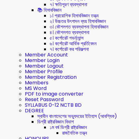
৭। ক্ষতিপূরণ ব্যবস্থাপনা
📚 হিসাববিজ্ঞান
১। প্রায়োগিক হিসাববিজ্ঞান তত্ত্ব
২। উচ্চতর উৎপাদন ব্যয় হিসাববিজ্ঞান
৩। কৌশলগত ব্যবস্থাপনা হিসাববিজ্ঞান
৪। কৌশলগত ব্যবস্থাপনা
৫। কর্পোরেট গভর্ন্য্যান্স
৬। কর্পোরেট আর্থিক প্রর্তিবেদন
৭। কর্পোরেট কর পরিকল্পনা
Member Account
Member Login
Member Logout
Member Profile
Member Registration
Members
MS Word
PDF to image converter
Reset Password
SYLLABUS 0-12 NCTB BD
DEGREE
স্বাধীন বাংলাদেশের অভ্যুদয়ের ইতিহাস (আবশ্যিক)
ডিগ্রী রাষ্ট্রবিজ্ঞান বিভাগ
১ম বর্ষ ডিগ্রী রাষ্ট্রবিজ্ঞান
রাজনৈতিক তত্ত্ব
HONOURS