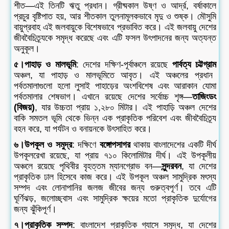
শীত—এই তিনটি ঋতু প্রধান। গ্রীষ্মকাল উষ্ণ ও আর্দ্র, বর্ষাকালে
প্রচুর বৃষ্টিপাত হয়, আর শীতকাল তুলনামূলকভাবে মৃদু ও শুষ্ক। মৌসুমি
বায়ুপ্রবাহ এই জলবায়ুকে বিশেষভাবে প্রভাবিত করে। এই জলবায়ু দেশের
জীববৈচিত্র্যকে সমৃদ্ধ করেছে এবং এটি ফসল উৎপাদনের জন্য অত্যন্ত
অনুকূল।
৫।পাহাড় ও মালভূমি
: দেশের দক্ষিণ-পূর্বাঞ্চলে রয়েছে
পার্বত্য চট্টগ্রাম
অঞ্চল, যা পাহাড় ও মালভূমিতে আবৃত। এই অঞ্চলের প্রধান
পর্বতমালাগুলো হলো লুসাই পাহাড়ের অংশবিশেষ এবং আরাকান যোমা
পর্বতমালার শেষভাগ। এখানে রয়েছে দেশের সর্বোচ্চ শৃঙ্গ—
তাজিংডং
(বিজয়)
, যার উচ্চতা প্রায় ১,২৮০ মিটার। এই পাহাড়ি অঞ্চল দেশের
বাকি সমতল ভূমি থেকে ভিন্ন এক প্রাকৃতিক পরিবেশ এবং জীববৈচিত্র্য
বহন করে, যা পর্যটন ও বনায়নকে উৎসাহিত করে।
৬।উপকূল ও সমুদ্র
: দক্ষিণে
বঙ্গোপসাগর
থাকায় বাংলাদেশের একটি দীর্ঘ
উপকূলরেখা রয়েছে, যা প্রায় ৭১০ কিলোমিটার দীর্ঘ। এই উপকূলীয়
অঞ্চলে রয়েছে পৃথিবীর বৃহত্তম ম্যানগ্রোভ বন—
সুন্দরবন
, যা দেশের
প্রাকৃতিক ঢাল হিসেবে কাজ করে। এই উপকূল অঞ্চল সামুদ্রিক মৎস্য
সম্পদ এবং লোনাপানির জলজ জীবের জন্য গুরুত্বপূর্ণ। তবে এটি
ঘূর্ণিঝড়, জলোচ্ছ্বাস এবং সামুদ্রিক ক্ষয়ের মতো প্রাকৃতিক দুর্যোগের
জন্য ঝুঁকিপূর্ণ।
৭।প্রাকৃতিক সম্পদ
: বাংলাদেশ প্রাকৃতিক গ্যাসে সমৃদ্ধ, যা দেশের