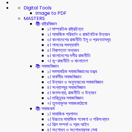
Digital Tools
Image to PDF
MASTERS
📚 রাষ্ট্রবিজ্ঞান
১। সাম্প্রতিক রাষ্ট্রচিন্তা
২। সামাজিক পরিবর্তন ও রাজনৈতিক উন্নয়ন
৩। বাংলাদেশের রাজনীতি ইসু ও প্রবণতাসমূহ
৪। শাসনের সমস্যাবলি
৫। নিরাপত্তা অধ্যয়ন
৬। বাংলাদেশের দলীয় রাজনীতি
৭। ভূ-রাজনীতি ও বাংলাদেশ
📚 সমাজবিজ্ঞান
১। সমসাময়িক সমাজবিজ্ঞানের তত্ত্ব
২। মার্কসীয় সমাজবিজ্ঞান
৩। উন্নয়ন ও অনুন্নয়নের সমাজবিজ্ঞান
৪। সংখ্যালঘুর সমাজবিজ্ঞান
৫। জনসংখ্যা, রাজনীতি ও উন্নয়ন
৬। দারিদ্র্যের সমাজবিজ্ঞান
৭। তুলনামূলক সমাজকাঠামো
📚 সমাজকর্ম
১। সামাজিক প্রশাসন
২। উচ্চতর সামাজিক গবেষণা ও পরিসংখ্যান
৩। শিল্প সম্পর্ক ও শ্রম আইন
৪। সংশোধন ও সংশোধনমূলক সেবা