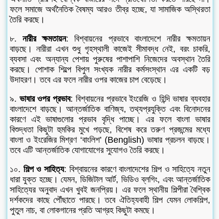
ফলে সমাজে অর্থনৈতিক বৈষম্য আরও তীব্র হচ্ছে, যা সামাজিক অস্থিরতা
তৈরি করছে।
৮.
নারীর ক্ষমতায়ন
: বিশ্বায়নের প্রভাবে বাংলাদেশে নারীর ক্ষমতায়ন
বাড়ছে। নারীরা এখন শুধু গৃহস্থালী কাজেই সীমাবদ্ধ নেই, বরং চাকরি,
ব্যবসা এবং অন্যান্য পেশায় পুরুষের পাশাপাশি নিজেদের অবস্থান তৈরি
করছে। পোশাক শিল্পে বিপুল সংখ্যক নারীর কর্মসংস্থান এর একটি বড়
উদাহরণ। তবে এর ফলে নারীর ওপর কাজের চাপ বেড়েছে।
৯.
ভাষার ওপর প্রভাব
: বিশ্বায়নের প্রভাবে ইংরেজি ও হিন্দি ভাষার ব্যবহার
বাংলাদেশে বাড়ছে। আন্তর্জাতিক বাণিজ্য, তথ্যপ্রযুক্তি এবং বিনোদনের
কারণে এই ভাষাগুলোর প্রভাব বৃদ্ধি পাচ্ছে। এর ফলে বাংলা ভাষার
বিশুদ্ধতা কিছুটা হুমকির মুখে পড়ছে, বিশেষ করে তরুণ প্রজন্মের মধ্যে
বাংলা ও ইংরেজির মিশ্রণ ‘বাংলিশ’ (Benglish) ভাষার প্রচলন বাড়ছে।
তবে এটি আন্তর্জাতিক যোগাযোগের সুযোগও তৈরি করছে।
১০.
শিল্প ও সাহিত্য
: বিশ্বায়নের কারণে বাংলাদেশের শিল্প ও সাহিত্যে নতুন
ধারা যুক্ত হচ্ছে। যেমন, ডিজিটাল আর্ট, ভিডিও ব্লগিং, এবং আন্তর্জাতিক
সাহিত্যের অনুবাদ এখন খুবই জনপ্রিয়। এর ফলে স্থানীয় শিল্পীরা বৈশ্বিক
দর্শকদের কাছে পৌঁছাতে পারছে। তবে ঐতিহ্যবাহী শিল্প যেমন লোকশিল্প,
পুতুল নাচ, বা লোকগানের প্রতি আগ্রহ কিছুটা কমছে।