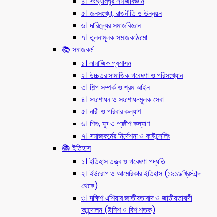
৪। সংখ্যালঘুর সমাজবিজ্ঞান
৫। জনসংখ্যা, রাজনীতি ও উন্নয়ন
৬। দারিদ্র্যের সমাজবিজ্ঞান
৭। তুলনামূলক সমাজকাঠামো
📚 সমাজকর্ম
১। সামাজিক প্রশাসন
২। উচ্চতর সামাজিক গবেষণা ও পরিসংখ্যান
৩। শিল্প সম্পর্ক ও শ্রম আইন
৪। সংশোধন ও সংশোধনমূলক সেবা
৫। নারী ও পরিবার কল্যাণ
৬। শিশু, যুব ও প্রবীণ কল্যাণ
৭। সমাজকর্মের নির্দেশনা ও কাউন্সেলিং
📚 ইতিহাস
১। ইতিহাস তত্ত্ব ও গবেষণা পদ্ধতি
২। ইউরোপ ও আমেরিকার ইতিহাস (১৯১৯খ্রিস্টাব্দ
থেকে)
৩। দক্ষিণ এশিয়ার জাতীয়তাবাদ ও জাতীয়তাবাদী
আন্দোলন (উনিশ ও বিশ শতক)