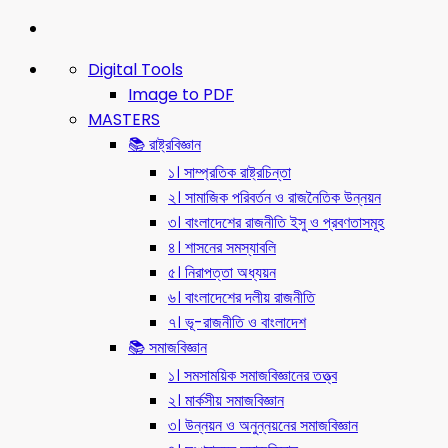
Digital Tools
Image to PDF
MASTERS
📚 রাষ্ট্রবিজ্ঞান
১। সাম্প্রতিক রাষ্ট্রচিন্তা
২। সামাজিক পরিবর্তন ও রাজনৈতিক উন্নয়ন
৩। বাংলাদেশের রাজনীতি ইসু ও প্রবণতাসমূহ
৪। শাসনের সমস্যাবলি
৫। নিরাপত্তা অধ্যয়ন
৬। বাংলাদেশের দলীয় রাজনীতি
৭। ভূ-রাজনীতি ও বাংলাদেশ
📚 সমাজবিজ্ঞান
১। সমসাময়িক সমাজবিজ্ঞানের তত্ত্ব
২। মার্কসীয় সমাজবিজ্ঞান
৩। উন্নয়ন ও অনুন্নয়নের সমাজবিজ্ঞান