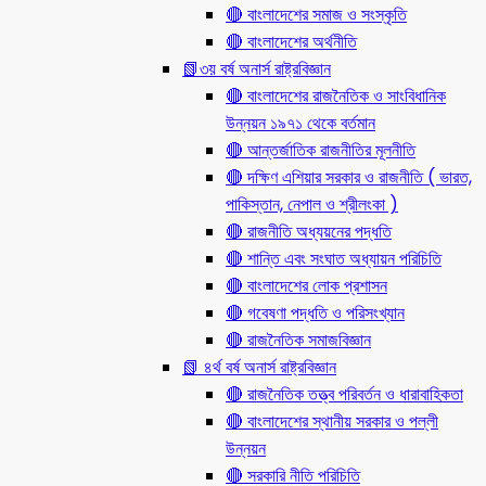
🔴 বাংলাদেশের সমাজ ও সংস্কৃতি
🔴 বাংলাদেশের অর্থনীতি
📗৩য় বর্ষ অনার্স রাষ্ট্রবিজ্ঞান
🔴 বাংলাদেশের রাজনৈতিক ও সাংবিধানিক
উন্নয়ন ১৯৭১ থেকে বর্তমান
🔴 আন্তর্জাতিক রাজনীতির মূলনীতি
🔴 দক্ষিণ এশিয়ার সরকার ও রাজনীতি ( ভারত,
পাকিস্তান, নেপাল ও শ্রীলংকা )
🔴 রাজনীতি অধ্যয়নের পদ্ধতি
🔴 শান্তি এবং সংঘাত অধ্যায়ন পরিচিতি
🔴 বাংলাদেশের লোক প্রশাসন
🔴 গবেষণা পদ্ধতি ও পরিসংখ্যান
🔴 রাজনৈতিক সমাজবিজ্ঞান
📗 ৪র্থ বর্ষ অনার্স রাষ্ট্রবিজ্ঞান
🔴 রাজনৈতিক তত্ত্ব পরিবর্তন ও ধারাবাহিকতা
🔴 বাংলাদেশের স্থানীয় সরকার ও পল্লী
উন্নয়ন
🔴 সরকারি নীতি পরিচিতি