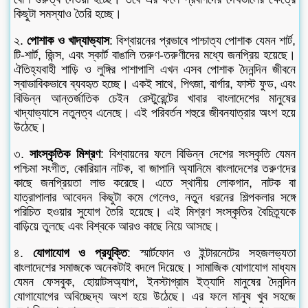
কিছুটা সমস্যাও তৈরি হচ্ছে।
২.
পোশাক ও খাদ্যাভ্যাস
: বিশ্বায়নের প্রভাবে পাশ্চাত্য পোশাক যেমন শার্ট,
টি-শার্ট, জিন্স, এবং স্কার্ট বাঙালি তরুণ-তরুণীদের মধ্যে জনপ্রিয় হয়েছে।
ঐতিহ্যবাহী শাড়ি ও লুঙ্গির পাশাপাশি এখন এসব পোশাক দৈনন্দিন জীবনে
স্বাভাবিকভাবে ব্যবহৃত হচ্ছে। একই সাথে, পিৎজা, বার্গার, ফাস্ট ফুড, এবং
বিভিন্ন আন্তর্জাতিক চেইন রেস্টুরেন্টের খাবার বাংলাদেশের মানুষের
খাদ্যাভ্যাসে নতুনত্ব এনেছে। এই পরিবর্তন শহুরে জীবনযাত্রার অংশ হয়ে
উঠেছে।
৩.
সাংস্কৃতিক মিশ্রণ
: বিশ্বায়নের ফলে বিভিন্ন দেশের সংস্কৃতি যেমন
পশ্চিমা সংগীত, কোরিয়ান নাটক, বা জাপানি অ্যানিমে বাংলাদেশের তরুণদের
কাছে জনপ্রিয়তা লাভ করেছে। এতে স্থানীয় লোকগান, নাটক বা
যাত্রাপালার আবেদন কিছুটা কমে গেলেও, নতুন ধরনের শিল্পকলার সঙ্গে
পরিচিত হওয়ার সুযোগ তৈরি হয়েছে। এই মিশ্রণ সংস্কৃতির বৈচিত্র্যকে
বাড়িয়ে তুলছে এবং বিশ্বকে আরও কাছে নিয়ে আসছে।
৪.
যোগাযোগ ও প্রযুক্তি
: স্মার্টফোন ও ইন্টারনেটের সহজলভ্যতা
বাংলাদেশের সমাজকে অনেকটাই বদলে দিয়েছে। সামাজিক যোগাযোগ মাধ্যম
যেমন ফেসবুক, হোয়াটসঅ্যাপ, ইনস্টাগ্রাম ইত্যাদি মানুষের দৈনন্দিন
যোগাযোগের অবিচ্ছেদ্য অংশ হয়ে উঠেছে। এর ফলে মানুষ খুব সহজে