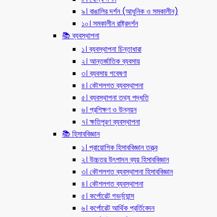
৯। বাঙালির দর্শন (আধুনিক ও সমকালীন)
১০। সমকালীন রাষ্ট্রদর্শন
📚 ব্যবস্থাপনা
১। ব্যবস্থাপনা চিন্তাধারা
২। আন্তর্জাতিক ব্যবসায়
৩। ব্যবসায় গবেষণা
৪। কৌশলগত ব্যবস্থাপনা
৫। ব্যবস্থাপনা তথ্য পদ্ধতি
৬। প্রশিক্ষণ ও উন্নয়ন
৭। ক্ষতিপূরণ ব্যবস্থাপনা
📚 হিসাববিজ্ঞান
১। প্রায়োগিক হিসাববিজ্ঞান তত্ত্ব
২। উচ্চতর উৎপাদন ব্যয় হিসাববিজ্ঞান
৩। কৌশলগত ব্যবস্থাপনা হিসাববিজ্ঞান
৪। কৌশলগত ব্যবস্থাপনা
৫। কর্পোরেট গভর্ন্য্যান্স
৬। কর্পোরেট আর্থিক প্রর্তিবেদন