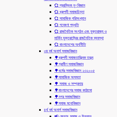
💞 প্ররম্ভিক নৃ-বিজ্ঞান
💞 ধ্রুপদী সমাজচিন্তা
💞 সামাজিক পরিসংখ্যান
💞 গবেষণা পদ্ধতি
💞 রাজনৈতিক সংগঠন এবং যুক্তরাজ্য ও
মার্কিন যুক্তরাষ্ট্রের রাজনৈতিক ব্যবস্থা
💞 বাংলাদেশের অর্থনীতি
৩য় বর্ষ অনার্স সমাজবিজ্ঞান
🌳ধ্রুপদী সমাজতাত্ত্বিক তত্ত্ব
🌳গ্রামীণ সমাজবিজ্ঞান
🌳ধর্মের সমাজবিজ্ঞান ২৩২০০৫
🌳সামাজিক অসমতা
🌳 সমাজ ও সম্প্রদায়
🌳বাংলাদেশের সমাজ কাঠামো
🌳নগর সমাজবিজ্ঞান
🌳সমাজ মনোবিজ্ঞান
৪র্থ বর্ষ অনার্স সমাজবিজ্ঞান
📢 জেন্ডার, সমাজ ও উন্নয়ন