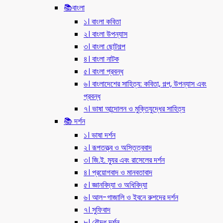
📚বাংলা
১। বাংলা কবিতা
২। বাংলা উপন্যাস
৩। বাংলা ছোটগল্প
৪। বাংলা নাটক
৫। বাংলা প্রবন্ধ
৬। বাংলাদেশের সাহিত্য: কবিতা, গল্প, উপন্যাস এবং
প্রবন্ধ
৭। ভাষা আন্দোলন ও মুক্তিযুদ্ধের সাহিত্য
📚 দর্শন
১। ভাষা দর্শন
২। রূপতত্ত্ব ও অস্তিত্ববাদ
৩। জি.ই. ম্যুর এবং রাসেলের দর্শন
৪। প্রয়োগবাদ ও মানবতাবাদ
৫। জ্ঞানবিদ্যা ও অধিবিদ্যা
৬। আল-গাজালি ও ইবনে রুশদের দর্শন
৭। সুফিবাদ
৮। বৌদ্ধ দর্শন