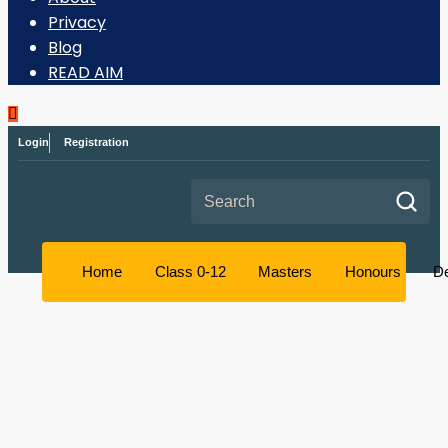
Privacy
Blog
READ AIM
Login
Registration
Search for:
Home
Class 0-12
Masters
Honours
D