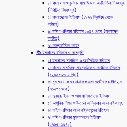
৪। বাংলার সাংস্কৃতিক, সামাজিক ও অর্থনৈতিক দিকসমূহ
(নির্বাচিত বিষয়সমূহ)
৫। বাংলাদেশের ইতিহাস (১৯৭২ খ্রিস্টাব্দ থেকে
বর্তমান)
৬। দক্ষিণ এশিয়ার ইতিহাস ১৯৪৭ থেকে (বাংলাদেশ
ব্যতীত)
৭। আন্তর্জাতিক আইন
📚 ইসলামের ইতিহাস ও সংস্কৃতি
১। ইসলামের সামাজিক ও অর্থনৈতিক ইতিহাস
২। বাংলার সামাজিক, সাংস্কৃতিক ও অর্থতিক ইতিহাস
(১২০০-১৭৬৫ খ্রি:)
৩। মুসলিম ভারতের সামাজিক এবং অর্থনৈতিক ইতিহাস
(৭১২-১৭৬৫)
৪। তুরস্ক, ইরান ও আফগানিস্তানের ইতিহাস
৫। আধুনিক মিশর ও উত্তর আফ্রিকার আরব রাষ্ট্রসমূহ
৬। পশ্চিম এশিয়ার আরব রাষ্ট্রসমূহের ইতিহাস
৭। দক্ষিণ এশিয়ার মুসলমানদের ইতিহাস
(১৭৬৫-১৯৭১)