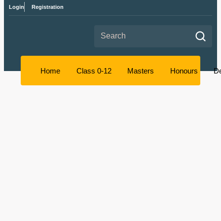
Login
Registration
Search for:
Home
Class 0-12
Masters
Honours
D