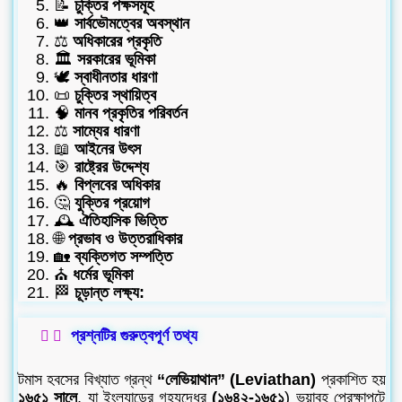
📝
চুক্তির পক্ষসমূহ
👑
সার্বভৌমত্বের অবস্থান
⚖️
অধিকারের প্রকৃতি
🏛️
সরকারের ভূমিকা
🕊️
স্বাধীনতার ধারণা
📜
চুক্তির স্থায়িত্ব
🧠
মানব প্রকৃতির পরিবর্তন
⚖️
সাম্যের ধারণা
📖
আইনের উৎস
🎯
রাষ্ট্রের উদ্দেশ্য
🔥
বিপ্লবের অধিকার
🤔
যুক্তির প্রয়োগ
🕰️
ঐতিহাসিক ভিত্তি
🌐
প্রভাব ও উত্তরাধিকার
🏡
ব্যক্তিগত সম্পত্তি
⛪
ধর্মের ভূমিকা
🏁
চূড়ান্ত লক্ষ্য:
প্রশ্নটির গুরুত্বপূর্ণ তথ্য
টমাস হবসের বিখ্যাত গ্রন্থ
“লেভিয়াথান” (Leviathan)
প্রকাশিত হয়
১৬৫১ সালে
, যা ইংল্যান্ডের গৃহযুদ্ধের
(১৬৪২-১৬৫১
) ভয়াবহ প্রেক্ষাপটে