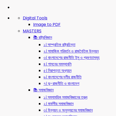
Digital Tools
Image to PDF
MASTERS
📚 রাষ্ট্রবিজ্ঞান
১। সাম্প্রতিক রাষ্ট্রচিন্তা
২। সামাজিক পরিবর্তন ও রাজনৈতিক উন্নয়ন
৩। বাংলাদেশের রাজনীতি ইসু ও প্রবণতাসমূহ
৪। শাসনের সমস্যাবলি
৫। নিরাপত্তা অধ্যয়ন
৬। বাংলাদেশের দলীয় রাজনীতি
৭। ভূ-রাজনীতি ও বাংলাদেশ
📚 সমাজবিজ্ঞান
১। সমসাময়িক সমাজবিজ্ঞানের তত্ত্ব
২। মার্কসীয় সমাজবিজ্ঞান
৩। উন্নয়ন ও অনুন্নয়নের সমাজবিজ্ঞান