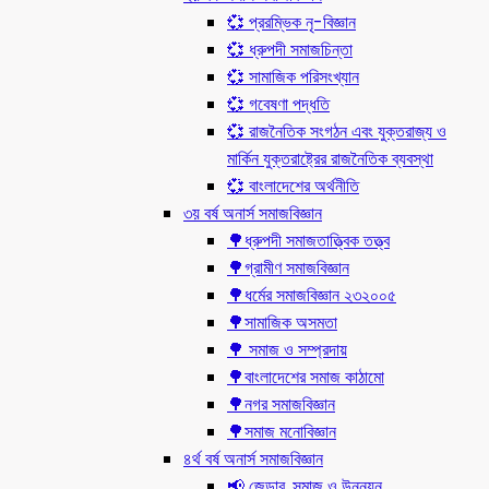
💞 প্ররম্ভিক নৃ-বিজ্ঞান
💞 ধ্রুপদী সমাজচিন্তা
💞 সামাজিক পরিসংখ্যান
💞 গবেষণা পদ্ধতি
💞 রাজনৈতিক সংগঠন এবং যুক্তরাজ্য ও
মার্কিন যুক্তরাষ্ট্রের রাজনৈতিক ব্যবস্থা
💞 বাংলাদেশের অর্থনীতি
৩য় বর্ষ অনার্স সমাজবিজ্ঞান
🌳ধ্রুপদী সমাজতাত্ত্বিক তত্ত্ব
🌳গ্রামীণ সমাজবিজ্ঞান
🌳ধর্মের সমাজবিজ্ঞান ২৩২০০৫
🌳সামাজিক অসমতা
🌳 সমাজ ও সম্প্রদায়
🌳বাংলাদেশের সমাজ কাঠামো
🌳নগর সমাজবিজ্ঞান
🌳সমাজ মনোবিজ্ঞান
৪র্থ বর্ষ অনার্স সমাজবিজ্ঞান
📢 জেন্ডার, সমাজ ও উন্নয়ন