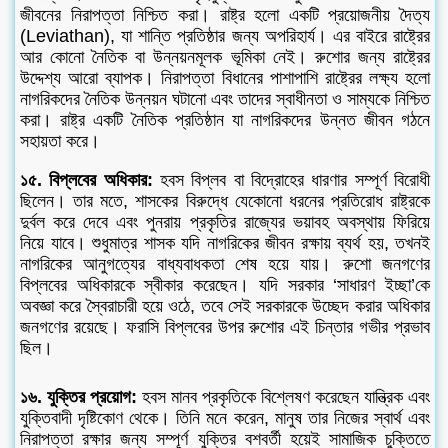
জীবনের নিরাপত্তা নিশ্চিত করা। রাষ্ট্র হলো একটি প্রয়োজনীয় দৈত্য
(Leviathan), যা শান্তি প্রতিষ্ঠার জন্য অপরিহার্য। এর বাইরে রাষ্ট্রের
আর কোনো নৈতিক বা উন্নয়নমূলক ভূমিকা নেই। রুশোর জন্য রাষ্ট্রের
উদ্দেশ্য আরো ব্যাপক। নিরাপত্তা বিধানের পাশাপাশি রাষ্ট্রের লক্ষ্য হলো
নাগরিকদের নৈতিক উন্নয়ন ঘটানো এবং তাদের স্বাধীনতা ও সাম্যকে নিশ্চিত
করা। রাষ্ট্র একটি নৈতিক প্রতিষ্ঠান যা নাগরিকদের উন্নত জীবন গঠনে
সহায়তা করে।
১৫. বিপ্লবের অধিকার:
হবস বিপ্লব বা বিদ্রোহের ধারণার সম্পূর্ণ বিরোধী
ছিলেন। তার মতে, শাসকের বিরুদ্ধে যেকোনো ধরনের প্রতিরোধ রাষ্ট্রকে
দুর্বল করে দেবে এবং পুনরায় প্রকৃতির রাজ্যের ভয়াবহ অবস্থায় ফিরিয়ে
নিয়ে যাবে। শুধুমাত্র শাসক যদি নাগরিকের জীবন রক্ষায় ব্যর্থ হয়, তখনই
নাগরিকের আনুগত্যের বাধ্যবাধকতা শেষ হয়ে যায়। রুশো জনগণের
বিপ্লবের অধিকারকে স্বীকার করেছেন। যদি সরকার ‘সাধারণ ইচ্ছা’কে
অবজ্ঞা করে স্বৈরাচারী হয়ে ওঠে, তবে সেই সরকারকে উচ্ছেদ করার অধিকার
জনগণের রয়েছে। ফরাসি বিপ্লবের উপর রুশোর এই চিন্তার গভীর প্রভাব
ছিল।
১৬. যুক্তির প্রয়োগ:
হবস মানব প্রকৃতিকে বিশ্লেষণ করেছেন যান্ত্রিক এবং
যুক্তিবাদী দৃষ্টিকোণ থেকে। তিনি মনে করেন, মানুষ তার নিজের স্বার্থ এবং
নিরাপত্তা রক্ষার জন্য সম্পূর্ণ যুক্তির বশবর্তী হয়েই সামাজিক চুক্তিতে