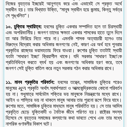
নিজের বৃহত্তর ইচ্ছারই আনুগত্য করে এবং এভাবেই সে প্রকৃত অর্থে
স্বাধীন হয়। তার বিখ্যাত উক্তি, “মানুষ স্বাধীন হয়ে জন্মায়, কিন্তু সর্বত্র
সে শৃঙ্খলিত”।
১০. চুক্তির স্থায়িত্ব:
হবসের চুক্তি একবার সম্পাদিত হলে তা চিরস্থায়ী
এবং অপরিবর্তনীয়। জনগণ তাদের ক্ষমতা একবার শাসকের হাতে তুলে দিলে
তা আর ফিরিয়ে নিতে পারে না। এমনকি শাসক অত্যাচারী হলেও তার
বিরুদ্ধে বিদ্রোহ করার অধিকার জনগণের নেই, কারণ এর অর্থ হবে পুনরায়
প্রকৃতির রাজ্যের ভয়াবহতায় ফিরে যাওয়া। রুশোর চুক্তি ততটাই স্থায়ী
যতটা ‘সাধারণ ইচ্ছা’ ক্রিয়াশীল থাকে। যদি সরকার ‘সাধারণ ইচ্ছা’কে
প্রতিনিধিত্ব করতে ব্যর্থ হয় এবং জনগণের অধিকার হরণ করে, তবে
জনগণ সেই চুক্তি বাতিল করে নতুন সরকার গঠন করার অধিকার রাখে।
১১. মানব প্রকৃতির পরিবর্তন:
হবসের তত্ত্বে, সামাজিক চুক্তির পরেও
মানুষের મૂળ প্রকৃতি অর্থাৎ স্বার্থপরতা ও আত্মকেন্দ্রিকতার কোনো পরিবর্তন
হয় না। শুধুমাত্র সার্বভৌম শক্তির ভয় মানুষকে নিয়ন্ত্রণের মধ্যে রাখে।
আইন ও শাস্তির ভয় না থাকলে মানুষ আবার তার পুরনো রূপে ফিরে যাবে।
রুশোর মতে, সামাজিক চুক্তির মাধ্যমে মানুষ পরিবর্তিত হয়। সে তার আদিম
প্রবৃত্তি ছেড়ে যুক্তিবাদী ও নৈতিক জীবে পরিণত হয়। রাষ্ট্রের সদস্য
হিসেবে সে বৃহত্তর সমাজের কল্যাণের কথা ভাবতে শেখে এবং তার মধ্যে
নাগরিক গুণাবলীর বিকাশ ঘটে।