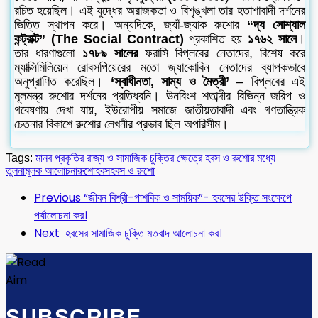
রচিত হয়েছিল। এই যুদ্ধের অরাজকতা ও বিশৃঙ্খলা তার হতাশাবাদী দর্শনের
ভিত্তি স্থাপন করে। অন্যদিকে, জ্যাঁ-জ্যাক রুশোর
“দ্য সোশ্যাল
কন্ট্রাক্ট” (The Social Contract)
প্রকাশিত হয়
১৭৬২ সালে
।
তার ধারণাগুলো
১৭৮৯ সালের
ফরাসি বিপ্লবের নেতাদের, বিশেষ করে
ম্যাক্সিমিলিয়েন রোবসপিয়েরের মতো জ্যাকোবিন নেতাদের ব্যাপকভাবে
অনুপ্রাণিত করেছিল।
‘স্বাধীনতা, সাম্য ও মৈত্রী’
– বিপ্লবের এই
মূলমন্ত্র রুশোর দর্শনের প্রতিধ্বনি। ঊনবিংশ শতাব্দীর বিভিন্ন জরিপ ও
গবেষণায় দেখা যায়, ইউরোপীয় সমাজে জাতীয়তাবাদী এবং গণতান্ত্রিক
চেতনার বিকাশে রুশোর লেখনীর প্রভাব ছিল অপরিসীম।
Tags:
মানব প্রকৃতির রাজ্য ও সামাজিক চুক্তির ক্ষেত্রে হবস ও রুশোর মধ্যে
তুলনামূলক আলোচনা
রুশো
হবস
হবস ও রুশো
Previous
“জীবন বিশ্রী-পাশবিক ও সাময়িক”- হবসের উক্তি সংক্ষেপে
পর্যালোচনা কর।
Next
হবসের সামাজিক ‍চুক্তি মতবাদ আলোচনা কর।
SUBSCRIBE