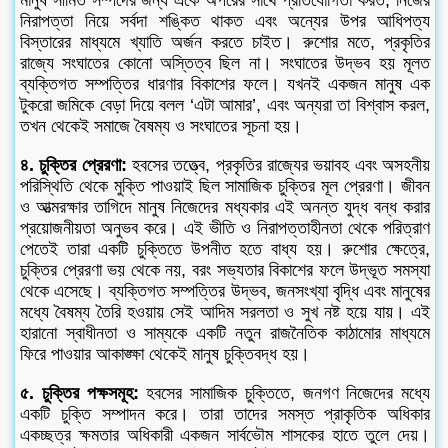
মানুষ সীমিত সম্পদের জন্য একে অপরের সাথে প্রতিযোগিতা করত, নিজের
নিরাপত্তা নিয়ে সর্বদা শঙ্কিত থাকত এবং অন্যের উপর আধিপত্য
বিস্তারের মাধ্যমে খ্যাতি অর্জন করতে চাইত। রুশোর মতে, প্রকৃতির
রাজ্যে সংঘাতের কোনো অস্তিত্ব ছিল না। সংঘাতের উদ্ভব হয় মূলত
ব্যক্তিগত সম্পত্তির ধারণার বিকাশের ফলে। যখনই একজন মানুষ এক
টুকরো জমিকে বেড়া দিয়ে বলল ‘এটা আমার’, এবং অন্যরা তা বিশ্বাস করল,
তখন থেকেই সমাজে বৈষম্য ও সংঘাতের সূচনা হয়।
৪. চুক্তির প্রেরণা:
হবসের তত্ত্বে, প্রকৃতির রাজ্যের ভয়াবহ এবং অসহনীয়
পরিস্থিতি থেকে মুক্তি পাওয়াই ছিল সামাজিক চুক্তির মূল প্রেরণা। জীবন
ও আত্মরক্ষার তাগিদে মানুষ নিজেদের মধ্যকার এই অনন্ত যুদ্ধ বন্ধ করার
প্রয়োজনীয়তা অনুভব করে। এই ভীতি ও নিরাপত্তাহীনতা থেকে পরিত্রাণ
পেতেই তারা একটি চুক্তিতে উপনীত হতে বাধ্য হয়। রুশোর ক্ষেত্রে,
চুক্তির প্রেরণা ভয় থেকে নয়, বরং সভ্যতার বিকাশের ফলে উদ্ভূত সমস্যা
থেকে এসেছে। ব্যক্তিগত সম্পত্তির উদ্ভব, জনসংখ্যা বৃদ্ধি এবং মানুষের
মধ্যে বৈষম্য তৈরি হওয়ায় সেই আদিম সরলতা ও সুখ নষ্ট হয়ে যায়। এই
হারানো স্বাধীনতা ও সাম্যকে একটি নতুন রাজনৈতিক কাঠামোর মাধ্যমে
ফিরে পাওয়ার আকাঙ্ক্ষা থেকেই মানুষ চুক্তিবদ্ধ হয়।
৫. চুক্তির পক্ষসমূহ:
হবসের সামাজিক চুক্তিতে, জনগণ নিজেদের মধ্যে
একটি চুক্তি সম্পাদন করে। তারা তাদের সমস্ত প্রাকৃতিক অধিকার
একচ্ছত্র ক্ষমতার অধিকারী একজন সার্বভৌম শাসকের হাতে তুলে দেয়।