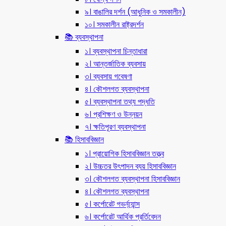
৯। বাঙালির দর্শন (আধুনিক ও সমকালীন)
১০। সমকালীন রাষ্ট্রদর্শন
📚 ব্যবস্থাপনা
১। ব্যবস্থাপনা চিন্তাধারা
২। আন্তর্জাতিক ব্যবসায়
৩। ব্যবসায় গবেষণা
৪। কৌশলগত ব্যবস্থাপনা
৫। ব্যবস্থাপনা তথ্য পদ্ধতি
৬। প্রশিক্ষণ ও উন্নয়ন
৭। ক্ষতিপূরণ ব্যবস্থাপনা
📚 হিসাববিজ্ঞান
১। প্রায়োগিক হিসাববিজ্ঞান তত্ত্ব
২। উচ্চতর উৎপাদন ব্যয় হিসাববিজ্ঞান
৩। কৌশলগত ব্যবস্থাপনা হিসাববিজ্ঞান
৪। কৌশলগত ব্যবস্থাপনা
৫। কর্পোরেট গভর্ন্য্যান্স
৬। কর্পোরেট আর্থিক প্রর্তিবেদন