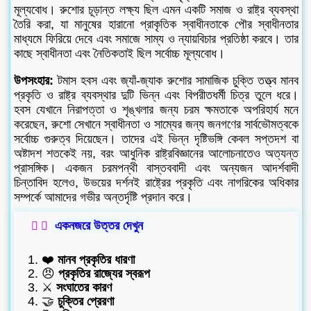
মূল্যবোধ। রুশোর চূড়ান্ত লক্ষ্য ছিল এমন একটি সমাজ ও রাষ্ট্র ব্যবস্থা
তৈরি করা, যা মানুষের হারানো প্রাকৃতিক স্বাধীনতাকে পৌর স্বাধীনতার
মাধ্যমে ফিরিয়ে দেবে এবং সমাজে সাম্য ও ন্যায়বিচার প্রতিষ্ঠা করবে। তার
কাছে স্বাধীনতা এবং নৈতিকতাই ছিল সর্বোচ্চ মূল্যবোধ।
উপসংহার:
টমাস হবস এবং জ্যাঁ-জ্যাক রুশোর সামাজিক চুক্তি তত্ত্ব মানব
প্রকৃতি ও রাষ্ট্র ব্যবস্থার দুটি ভিন্ন এবং বিপরীতধর্মী চিত্র তুলে ধরে।
হবস যেখানে নিরাপত্তা ও শৃঙ্খলার জন্য চরম ক্ষমতাকে অপরিহার্য মনে
করেছেন, রুশো সেখানে স্বাধীনতা ও সাম্যের জন্য জনগণের সার্বভৌমত্বকে
সর্বোচ্চ গুরুত্ব দিয়েছেন। তাদের এই ভিন্ন দৃষ্টিভঙ্গি কেবল সপ্তদশ বা
অষ্টাদশ শতকেই নয়, বরং আধুনিক রাষ্ট্রবিজ্ঞানের আলোচনাতেও অত্যন্ত
প্রাসঙ্গিক। একজন চরমপন্থী বাস্তববাদী এবং অন্যজন আদর্শবাদী
চিন্তাবিদ হলেও, উভয়ের দর্শনই রাষ্ট্রের প্রকৃতি এবং নাগরিকের অধিকার
সম্পর্কে আমাদের গভীর অন্তর্দৃষ্টি প্রদান করে।
একনজরে উত্তর দেখুন
❤️
মানব প্রকৃতির ধারণা
😠
প্রকৃতির রাজ্যের স্বরূপ
⚔️
সংঘাতের কারণ
🤝
চুক্তির প্রেরণা