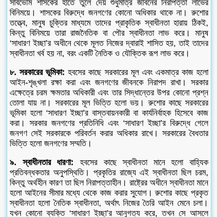
সার্বভৌম শাসকের হাতে তুলে দেয় শুধুমাত্র জীবনের নিরাপত্তা লাভের
বিনিময়ে। শাসকের বিরুদ্ধে জনগণের কোনো অধিকার থাকে না। রুশোর
তত্ত্বে, মানুষ চুক্তির মাধ্যমে তাদের প্রাকৃতিক স্বাধীনতা হারায় ঠিকই,
কিন্তু বিনিময়ে তারা রাজনৈতিক বা পৌর স্বাধীনতা লাভ করে। মানুষ
‘সাধারণ ইচ্ছা’র অধীনে থেকে মূলত নিজের দ্বারাই শাসিত হয়, তাই তাদের
স্বাধীনতা খর্ব হয় না, বরং একটি নৈতিক ও যৌক্তিক রূপ লাভ করে।
৮. সরকারের ভূমিকা:
হবসের কাছে সরকারের মূল এবং একমাত্র কাজ হলো
আইন-শৃঙ্খলা রক্ষা করা এবং জনগণের জীবনকে নিরাপদ রাখা। সরকার
এক্ষেত্রে চরম ক্ষমতার অধিকারী এবং তার সিদ্ধান্তের উপর কোনো প্রশ্ন
তোলা যায় না। সরকারের মূল ভিত্তি হলো ভয়। রুশোর কাছে সরকারের
ভূমিকা হলো ‘সাধারণ ইচ্ছা’র বাস্তবায়নকারী বা কার্যনির্বাহক হিসেবে কাজ
করা। সরকার জনগণের প্রতিনিধি এবং ‘সাধারণ ইচ্ছা’র বিরুদ্ধে গেলে
জনগণ সেই সরকারকে পরিবর্তন করার অধিকার রাখে। সরকারের বৈধতার
ভিত্তি হলো জনগণের সম্মতি।
৯. স্বাধীনতার ধারণা:
হবসের কাছে স্বাধীনতা মানে হলো বাহ্যিক
প্রতিবন্ধকতার অনুপস্থিতি। প্রকৃতির রাজ্যে এই স্বাধীনতা ছিল চরম,
কিন্তু অর্থহীন কারণ তা ছিল নিরাপত্তাহীন। রাষ্ট্রের অধীনে স্বাধীনতা মানে
হলো আইনের সীমার মধ্যে থেকে কাজ করার সুযোগ। রুশোর কাছে প্রকৃত
স্বাধীনতা হলো নৈতিক স্বাধীনতা, অর্থাৎ নিজের তৈরি আইন মেনে চলা।
যখন কোনো ব্যক্তি ‘সাধারণ ইচ্ছা’র আনুগত্য করে, তখন সে আসলে