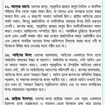
১২. সাম্যের ধারণা:
হবসের জন্য, প্রকৃতির রাজ্যে মানুষ দৈহিক ও মানসিক
শক্তির দিক থেকে প্রায় সমান ছিল, যা তাদের একে অপরকে হত্যা করার
ক্ষমতা দিত এবং এ কারণেই সংঘাত অনিবার্য ছিল। রাষ্ট্রে আইনের চোখে
সবাই সমান, কিন্তু রাজনৈতিক বা অর্থনৈতিক সাম্যের উপর তিনি গুরুত্ব
দেননি। রুশোর কাছে, প্রকৃতির রাজ্যে মানুষ ছিল অর্থনৈতিকভাবে সমান
কারণ সেখানে ব্যক্তিগত সম্পত্তি ছিল না। সামাজিক চুক্তির উদ্দেশ্যই
হলো এমন একটি সমাজ গঠন করা যেখানে রাজনৈতিক সাম্য প্রতিষ্ঠিত হবে
এবং কোনো নাগরিক অন্যের উপর আধিপত্য বিস্তার করার মতো ধনী বা
নিজেকে বিক্রি করে দেওয়ার মতো গরীব হবে না।
১৩. আইনের উৎস:
হবসের ব্যবস্থায়, আইনের একমাত্র উৎস হলো
সার্বভৌম শাসকের ইচ্ছা বা আদেশ। সার্বভৌম যা বলবেন, তাই আইন এবং
তা মানতে সকলে বাধ্য। এখানে প্রাকৃতিক বা ঐশ্বরিক আইনের কোনো
স্থান নেই, যদি তা সার্বভৌমের আদেশের পরিপন্থী হয়। রুশোর ব্যবস্থায়,
আইনের উৎস হলো ‘সাধারণ ইচ্ছা’। আইন হলো জনগণের সম্মিলিত ইচ্ছার
প্রকাশ, যা সকলের কল্যাণের জন্য প্রণীত হয়। কোনো আইন তখনই বৈধ
হবে যখন তা ‘সাধারণ ইচ্ছা’র প্রতিফলন ঘটাবে এবং তা সকল নাগরিকের
উপর সমানভাবে প্রযোজ্য হবে।
১৪. রাষ্ট্রের উদ্দেশ্য:
হবসের জন্য রাষ্ট্রের প্রধান এবং প্রায় একমাত্র
উদ্দেশ্য হলো অরাজকতা ও গৃহযুদ্ধ থেকে মানুষকে রক্ষা করে তাদের