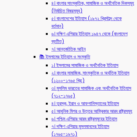
৪। বাংলার সাংস্কৃতিক, সামাজিক ও অর্থনৈতিক দিকসমূহ
(নির্বাচিত বিষয়সমূহ)
৫। বাংলাদেশের ইতিহাস (১৯৭২ খ্রিস্টাব্দ থেকে
বর্তমান)
৬। দক্ষিণ এশিয়ার ইতিহাস ১৯৪৭ থেকে (বাংলাদেশ
ব্যতীত)
৭। আন্তর্জাতিক আইন
📚 ইসলামের ইতিহাস ও সংস্কৃতি
১। ইসলামের সামাজিক ও অর্থনৈতিক ইতিহাস
২। বাংলার সামাজিক, সাংস্কৃতিক ও অর্থতিক ইতিহাস
(১২০০-১৭৬৫ খ্রি:)
৩। মুসলিম ভারতের সামাজিক এবং অর্থনৈতিক ইতিহাস
(৭১২-১৭৬৫)
৪। তুরস্ক, ইরান ও আফগানিস্তানের ইতিহাস
৫। আধুনিক মিশর ও উত্তর আফ্রিকার আরব রাষ্ট্রসমূহ
৬। পশ্চিম এশিয়ার আরব রাষ্ট্রসমূহের ইতিহাস
৭। দক্ষিণ এশিয়ার মুসলমানদের ইতিহাস
(১৭৬৫-১৯৭১)