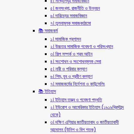
৪। সংখ্যালঘুর সমাজবিজ্ঞান
৫। জনসংখ্যা, রাজনীতি ও উন্নয়ন
৬। দারিদ্র্যের সমাজবিজ্ঞান
৭। তুলনামূলক সমাজকাঠামো
📚 সমাজকর্ম
১। সামাজিক প্রশাসন
২। উচ্চতর সামাজিক গবেষণা ও পরিসংখ্যান
৩। শিল্প সম্পর্ক ও শ্রম আইন
৪। সংশোধন ও সংশোধনমূলক সেবা
৫। নারী ও পরিবার কল্যাণ
৬। শিশু, যুব ও প্রবীণ কল্যাণ
৭। সমাজকর্মের নির্দেশনা ও কাউন্সেলিং
📚 ইতিহাস
১। ইতিহাস তত্ত্ব ও গবেষণা পদ্ধতি
২। ইউরোপ ও আমেরিকার ইতিহাস (১৯১৯খ্রিস্টাব্দ
থেকে)
৩। দক্ষিণ এশিয়ার জাতীয়তাবাদ ও জাতীয়তাবাদী
আন্দোলন (উনিশ ও বিশ শতক)