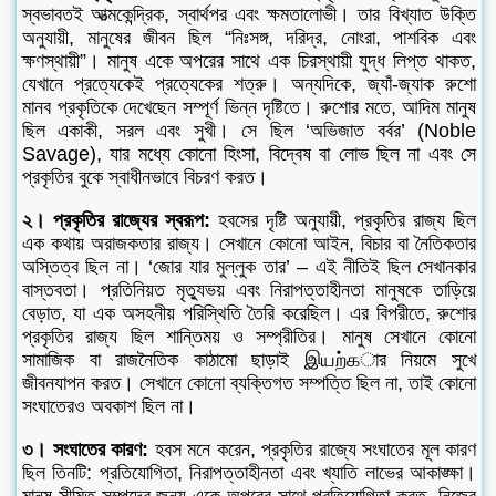
স্বভাবতই আত্মকেন্দ্রিক, স্বার্থপর এবং ক্ষমতালোভী। তার বিখ্যাত উক্তি
অনুযায়ী, মানুষের জীবন ছিল “নিঃসঙ্গ, দরিদ্র, নোংরা, পাশবিক এবং
ক্ষণস্থায়ী”। মানুষ একে অপরের সাথে এক চিরস্থায়ী যুদ্ধ লিপ্ত থাকত,
যেখানে প্রত্যেকেই প্রত্যেকের শত্রু। অন্যদিকে, জ্যাঁ-জ্যাক রুশো
মানব প্রকৃতিকে দেখেছেন সম্পূর্ণ ভিন্ন দৃষ্টিতে। রুশোর মতে, আদিম মানুষ
ছিল একাকী, সরল এবং সুখী। সে ছিল ‘অভিজাত বর্বর’ (Noble
Savage), যার মধ্যে কোনো হিংসা, বিদ্বেষ বা লোভ ছিল না এবং সে
প্রকৃতির বুকে স্বাধীনভাবে বিচরণ করত।
২। প্রকৃতির রাজ্যের স্বরূপ:
হবসের দৃষ্টি অনুযায়ী, প্রকৃতির রাজ্য ছিল
এক কথায় অরাজকতার রাজ্য। সেখানে কোনো আইন, বিচার বা নৈতিকতার
অস্তিত্ব ছিল না। ‘জোর যার মুল্লুক তার’ – এই নীতিই ছিল সেখানকার
বাস্তবতা। প্রতিনিয়ত মৃত্যুভয় এবং নিরাপত্তাহীনতা মানুষকে তাড়িয়ে
বেড়াত, যা এক অসহনীয় পরিস্থিতি তৈরি করেছিল। এর বিপরীতে, রুশোর
প্রকৃতির রাজ্য ছিল শান্তিময় ও সম্প্রীতির। মানুষ সেখানে কোনো
সামাজিক বা রাজনৈতিক কাঠামো ছাড়াই இயற்கার নিয়মে সুখে
জীবনযাপন করত। সেখানে কোনো ব্যক্তিগত সম্পত্তি ছিল না, তাই কোনো
সংঘাতেরও অবকাশ ছিল না।
৩। সংঘাতের কারণ:
হবস মনে করেন, প্রকৃতির রাজ্যে সংঘাতের মূল কারণ
ছিল তিনটি: প্রতিযোগিতা, নিরাপত্তাহীনতা এবং খ্যাতি লাভের আকাঙ্ক্ষা।