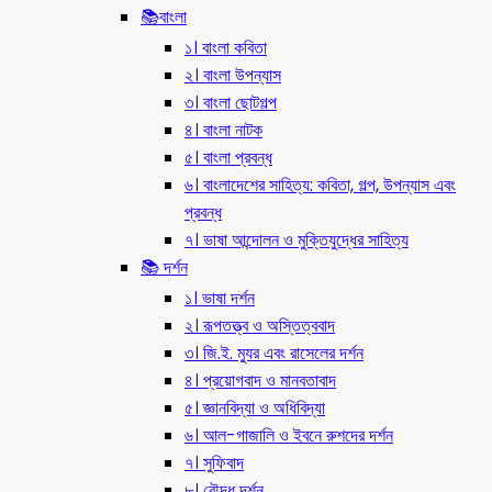
📚বাংলা
১। বাংলা কবিতা
২। বাংলা উপন্যাস
৩। বাংলা ছোটগল্প
৪। বাংলা নাটক
৫। বাংলা প্রবন্ধ
৬। বাংলাদেশের সাহিত্য: কবিতা, গল্প, উপন্যাস এবং
প্রবন্ধ
৭। ভাষা আন্দোলন ও মুক্তিযুদ্ধের সাহিত্য
📚 দর্শন
১। ভাষা দর্শন
২। রূপতত্ত্ব ও অস্তিত্ববাদ
৩। জি.ই. ম্যুর এবং রাসেলের দর্শন
৪। প্রয়োগবাদ ও মানবতাবাদ
৫। জ্ঞানবিদ্যা ও অধিবিদ্যা
৬। আল-গাজালি ও ইবনে রুশদের দর্শন
৭। সুফিবাদ
৮। বৌদ্ধ দর্শন