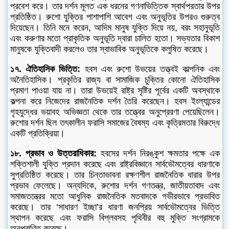
প্রবেশ করে। তার দর্শন মূলত এক ধরনের গণনাভিত্তিক স্বার্থপরতার উপর
প্রতিষ্ঠিত। রুশো যুক্তির পাশাপাশি আবেগ এবং অনুভূতির উপরও গুরুত্ব
দিয়েছেন। তিনি মনে করেন, আদিম মানুষ যুক্তি দিয়ে নয়, বরং সহানুভূতি
এবং করুণার মতো প্রাকৃতিক অনুভূতি দ্বারা চালিত হতো। সভ্যতার বিকাশ
মানুষকে যুক্তিবাদী করলেও তার স্বাভাবিক অনুভূতিকে কলুষিত করেছে।
১৭. ঐতিহাসিক ভিত্তি:
হবস এবং রুশো উভয়ের তত্ত্বই কাল্পনিক এবং
অনৈতিহাসিক। প্রকৃতির রাজ্য বা সামাজিক চুক্তির কোনো ঐতিহাসিক
প্রমাণ পাওয়া যায় না। তারা উভয়েই রাষ্ট্র সৃষ্টির পূর্বের একটি অবস্থাকে
কল্পনা করে নিজেদের রাজনৈতিক দর্শন তৈরি করেছেন। হবস ইংল্যান্ডের
গৃহযুদ্ধের ভয়াবহ অভিজ্ঞতা থেকে তার তত্ত্বের অনুপ্রেরণা পেয়েছিলেন।
রুশোর দর্শন ছিল তৎকালীন ফরাসি সমাজের বৈষম্য এবং কৃত্রিমতার বিরুদ্ধে
একটি প্রতিক্রিয়া।
১৮. প্রভাব ও উত্তরাধিকার:
হবসের দর্শন নিরঙ্কুশ ক্ষমতার পক্ষে এক
শক্তিশালী যুক্তি প্রদান করেছে এবং রাষ্ট্রবিজ্ঞানে সার্বভৌমত্বের ধারণাকে
সুপ্রতিষ্ঠিত করেছে। তার চিন্তাভাবনা রক্ষণশীল রাজনৈতিক ধারার উপর
প্রভাব ফেলেছে। অন্যদিকে, রুশোর দর্শন গণতন্ত্র, জাতীয়তাবাদ এবং
সমাজতন্ত্রের মতো আধুনিক রাজনৈতিক মতবাদকে গভীরভাবে প্রভাবিত
করেছে। তার ‘সাধারণ ইচ্ছা’র ধারণা জনপ্রিয় সার্বভৌমত্বের ভিত্তি
স্থাপন করেছে এবং ফরাসি বিপ্লবসহ পৃথিবীর বহু মুক্তি সংগ্রামকে
অনুপ্রাণিত করেছে।