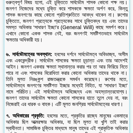
গুরুত্বপূর্ণ বিষয় হলো, এই চুক্তিতে সার্বভৌম শাসক কোনো পক্ষ নয়।
জনগণ নিজেদের মধ্যে চুক্তি করে শাসককে ক্ষমতা অর্পণ করে, কিন্তু
শাসক জনগণের কাছে কোনো প্রতিশ্রুতিতে আবদ্ধ থাকেন না। রুশোর
চুক্তিতে, জনগণ প্রত্যেকে প্রত্যেকের সাথে চুক্তিবদ্ধ হয় এবং তাদের
সমস্ত অধিকার ‘সাধারণ ইচ্ছা’র (General Will) কাছে সমর্পণ করে।
এখানে কোনো একক শাসক নেই, বরং জনগণই সমষ্টিগতভাবে সার্বভৌম
ক্ষমতার অধিকারী হয়।
৬. সার্বভৌমত্বের অবস্থান:
হবসের দর্শনে সার্বভৌমত্ব অবিভাজ্য, অসীম
এবং এককেন্দ্রীক। সার্বভৌম শাসকের ক্ষমতা চূড়ান্ত এবং তার আদেশই
আইন। জনগণ একবার ক্ষমতা স্থানান্তর করার পর তা আর ফিরিয়ে নিতে
পারে না এবং শাসকের বিরোধিতা করার কোনো অধিকার তাদের থাকে না।
তিনি মূলত নিরঙ্কুশ রাজতন্ত্রকে সমর্থন করেছেন। রুশোর মতে,
সার্বভৌমত্ব জনগণের সমষ্টিগত ইচ্ছার মধ্যেই নিহিত, যা ‘সাধারণ ইচ্ছা’
নামে পরিচিত। এই সার্বভৌমত্ব অবিচ্ছেদ্য এবং অহস্তান্তরযোগ্য।
জনগণ তাদের সার্বভৌম ক্ষমতা কোনো শাসকের হাতে তুলে দেয় না, বরং
নিজেরাই এর ধারক ও বাহক। এটি মূলত জনপ্রিয় সার্বভৌমত্বের ধারণা।
৭. অধিকারের প্রকৃতি:
হবসের মতে, প্রকৃতির রাজ্যে মানুষের একমাত্র
অধিকার ছিল আত্মরক্ষার অধিকার, যা ছিল মূলত যা খুশি তাই করার
স্বাধীনতা। সামাজিক চুক্তির মাধ্যমে মানুষ তাদের এই প্রাকৃতিক অধিকার