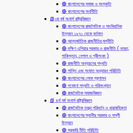
🔴 বাংলাদেশের সমাজ ও সংস্কৃতি
🔴 বাংলাদেশের অর্থনীতি
📗৩য় বর্ষ অনার্স রাষ্ট্রবিজ্ঞান
🔴 বাংলাদেশের রাজনৈতিক ও সাংবিধানিক
উন্নয়ন ১৯৭১ থেকে বর্তমান
🔴 আন্তর্জাতিক রাজনীতির মূলনীতি
🔴 দক্ষিণ এশিয়ার সরকার ও রাজনীতি ( ভারত,
পাকিস্তান, নেপাল ও শ্রীলংকা )
🔴 রাজনীতি অধ্যয়নের পদ্ধতি
🔴 শান্তি এবং সংঘাত অধ্যায়ন পরিচিতি
🔴 বাংলাদেশের লোক প্রশাসন
🔴 গবেষণা পদ্ধতি ও পরিসংখ্যান
🔴 রাজনৈতিক সমাজবিজ্ঞান
📗 ৪র্থ বর্ষ অনার্স রাষ্ট্রবিজ্ঞান
🔴 রাজনৈতিক তত্ত্ব পরিবর্তন ও ধারাবাহিকতা
🔴 বাংলাদেশের স্থানীয় সরকার ও পল্লী
উন্নয়ন
🔴 সরকারি নীতি পরিচিতি