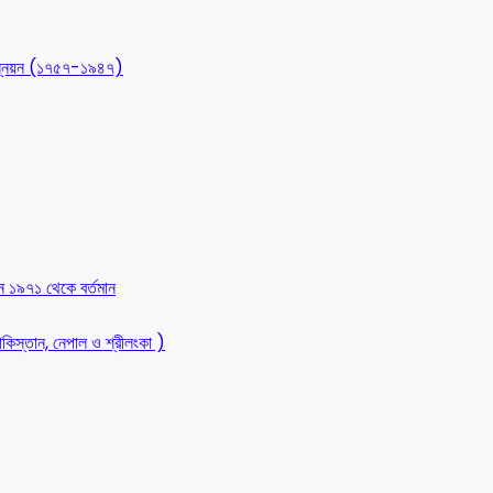
 উন্নয়ন (১৭৫৭-১৯৪৭)
ন ১৯৭১ থেকে বর্তমান
কিস্তান, নেপাল ও শ্রীলংকা )