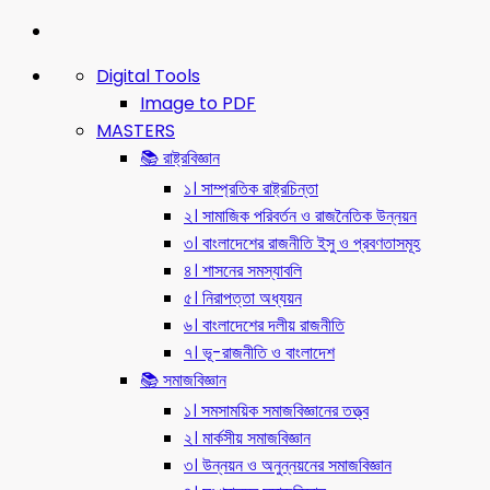
Digital Tools
Image to PDF
MASTERS
📚 রাষ্ট্রবিজ্ঞান
১। সাম্প্রতিক রাষ্ট্রচিন্তা
২। সামাজিক পরিবর্তন ও রাজনৈতিক উন্নয়ন
৩। বাংলাদেশের রাজনীতি ইসু ও প্রবণতাসমূহ
৪। শাসনের সমস্যাবলি
৫। নিরাপত্তা অধ্যয়ন
৬। বাংলাদেশের দলীয় রাজনীতি
৭। ভূ-রাজনীতি ও বাংলাদেশ
📚 সমাজবিজ্ঞান
১। সমসাময়িক সমাজবিজ্ঞানের তত্ত্ব
২। মার্কসীয় সমাজবিজ্ঞান
৩। উন্নয়ন ও অনুন্নয়নের সমাজবিজ্ঞান