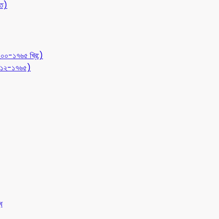
ীত)
১২০০-১৭৬৫ খ্রি:)
 (৭১২-১৭৬৫)
ধ