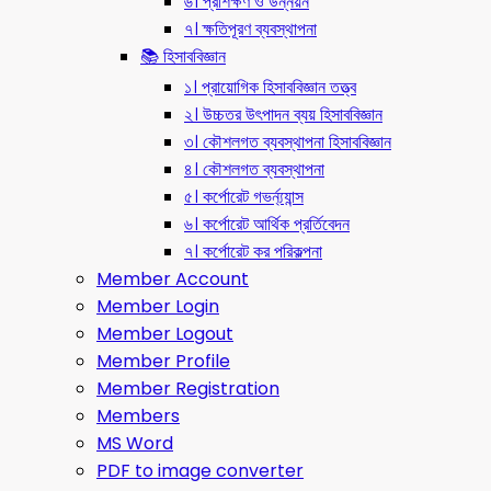
৬। প্রশিক্ষণ ও উন্নয়ন
৭। ক্ষতিপূরণ ব্যবস্থাপনা
📚 হিসাববিজ্ঞান
১। প্রায়োগিক হিসাববিজ্ঞান তত্ত্ব
২। উচ্চতর উৎপাদন ব্যয় হিসাববিজ্ঞান
৩। কৌশলগত ব্যবস্থাপনা হিসাববিজ্ঞান
৪। কৌশলগত ব্যবস্থাপনা
৫। কর্পোরেট গভর্ন্য্যান্স
৬। কর্পোরেট আর্থিক প্রর্তিবেদন
৭। কর্পোরেট কর পরিকল্পনা
Member Account
Member Login
Member Logout
Member Profile
Member Registration
Members
MS Word
PDF to image converter