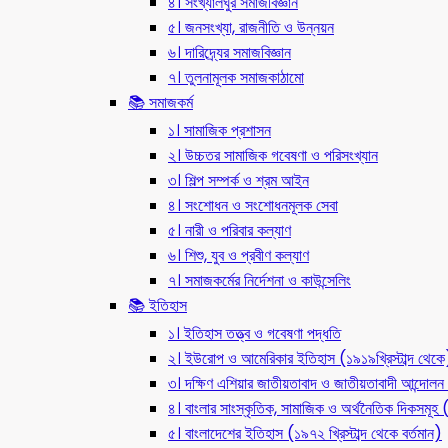
৪। সংখ্যালঘুর সমাজবিজ্ঞান
৫। জনসংখ্যা, রাজনীতি ও উন্নয়ন
৬। দারিদ্র্যের সমাজবিজ্ঞান
৭। তুলনামূলক সমাজকাঠামো
📚 সমাজকর্ম
১। সামাজিক প্রশাসন
২। উচ্চতর সামাজিক গবেষণা ও পরিসংখ্যান
৩। শিল্প সম্পর্ক ও শ্রম আইন
৪। সংশোধন ও সংশোধনমূলক সেবা
৫। নারী ও পরিবার কল্যাণ
৬। শিশু, যুব ও প্রবীণ কল্যাণ
৭। সমাজকর্মের নির্দেশনা ও কাউন্সেলিং
📚 ইতিহাস
১। ইতিহাস তত্ত্ব ও গবেষণা পদ্ধতি
২। ইউরোপ ও আমেরিকার ইতিহাস (১৯১৯খ্রিস্টাব্দ থেকে
৩। দক্ষিণ এশিয়ার জাতীয়তাবাদ ও জাতীয়তাবাদী আন্দো
৪। বাংলার সাংস্কৃতিক, সামাজিক ও অর্থনৈতিক দিকসমূহ (ন
৫। বাংলাদেশের ইতিহাস (১৯৭২ খ্রিস্টাব্দ থেকে বর্তমান)