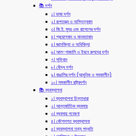
📚 দর্শন
১। ভাষা দর্শন
২। রূপতত্ত্ব ও অস্তিত্ববাদ
৩। জি.ই. ম্যুর এবং রাসেলের দর্শন
৪। প্রয়োগবাদ ও মানবতাবাদ
৫। জ্ঞানবিদ্যা ও অধিবিদ্যা
৬। আল-গাজালি ও ইবনে রুশদের দর্শন
৭। সুফিবাদ
৮। বৌদ্ধ দর্শন
৯। বাঙালির দর্শন (আধুনিক ও সমকালীন)
১০। সমকালীন রাষ্ট্রদর্শন
📚 ব্যবস্থাপনা
১। ব্যবস্থাপনা চিন্তাধারা
২। আন্তর্জাতিক ব্যবসায়
৩। ব্যবসায় গবেষণা
৪। কৌশলগত ব্যবস্থাপনা
৫। ব্যবস্থাপনা তথ্য পদ্ধতি