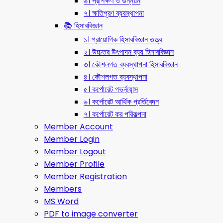
৬। প্রশিক্ষণ ও উন্নয়ন
৭। ক্ষতিপূরণ ব্যবস্থাপনা
📚 হিসাববিজ্ঞান
১। প্রায়োগিক হিসাববিজ্ঞান তত্ত্ব
২। উচ্চতর উৎপাদন ব্যয় হিসাববিজ্ঞান
৩। কৌশলগত ব্যবস্থাপনা হিসাববিজ্ঞান
৪। কৌশলগত ব্যবস্থাপনা
৫। কর্পোরেট গভর্ন্য্যান্স
৬। কর্পোরেট আর্থিক প্রর্তিবেদন
৭। কর্পোরেট কর পরিকল্পনা
Member Account
Member Login
Member Logout
Member Profile
Member Registration
Members
MS Word
PDF to image converter