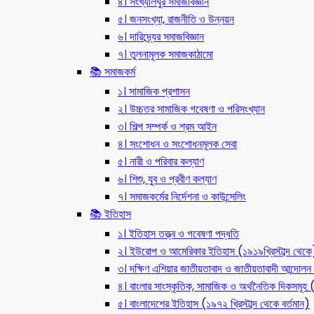
৪। সংখ্যালঘুর সমাজবিজ্ঞান
৫। জনসংখ্যা, রাজনীতি ও উন্নয়ন
৬। দারিদ্র্যের সমাজবিজ্ঞান
৭। তুলনামূলক সমাজকাঠামো
📚 সমাজকর্ম
১। সামাজিক প্রশাসন
২। উচ্চতর সামাজিক গবেষণা ও পরিসংখ্যান
৩। শিল্প সম্পর্ক ও শ্রম আইন
৪। সংশোধন ও সংশোধনমূলক সেবা
৫। নারী ও পরিবার কল্যাণ
৬। শিশু, যুব ও প্রবীণ কল্যাণ
৭। সমাজকর্মের নির্দেশনা ও কাউন্সেলিং
📚 ইতিহাস
১। ইতিহাস তত্ত্ব ও গবেষণা পদ্ধতি
২। ইউরোপ ও আমেরিকার ইতিহাস (১৯১৯খ্রিস্টাব্দ থেকে
৩। দক্ষিণ এশিয়ার জাতীয়তাবাদ ও জাতীয়তাবাদী আন্দো
৪। বাংলার সাংস্কৃতিক, সামাজিক ও অর্থনৈতিক দিকসমূহ (ন
৫। বাংলাদেশের ইতিহাস (১৯৭২ খ্রিস্টাব্দ থেকে বর্তমান)