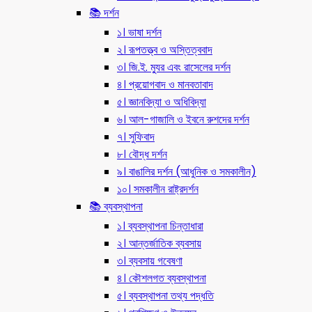
📚 দর্শন
১। ভাষা দর্শন
২। রূপতত্ত্ব ও অস্তিত্ববাদ
৩। জি.ই. ম্যুর এবং রাসেলের দর্শন
৪। প্রয়োগবাদ ও মানবতাবাদ
৫। জ্ঞানবিদ্যা ও অধিবিদ্যা
৬। আল-গাজালি ও ইবনে রুশদের দর্শন
৭। সুফিবাদ
৮। বৌদ্ধ দর্শন
৯। বাঙালির দর্শন (আধুনিক ও সমকালীন)
১০। সমকালীন রাষ্ট্রদর্শন
📚 ব্যবস্থাপনা
১। ব্যবস্থাপনা চিন্তাধারা
২। আন্তর্জাতিক ব্যবসায়
৩। ব্যবসায় গবেষণা
৪। কৌশলগত ব্যবস্থাপনা
৫। ব্যবস্থাপনা তথ্য পদ্ধতি