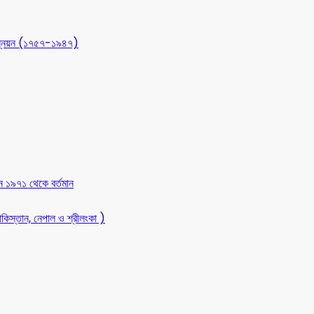
 উন্নয়ন (১৭৫৭-১৯৪৭)
ন ১৯৭১ থেকে বর্তমান
কিস্তান, নেপাল ও শ্রীলংকা )