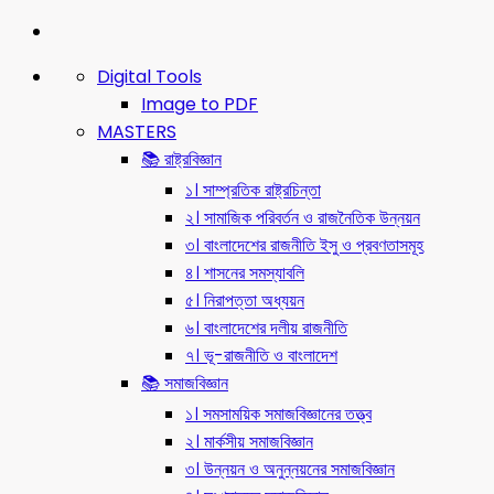
Digital Tools
Image to PDF
MASTERS
📚 রাষ্ট্রবিজ্ঞান
১। সাম্প্রতিক রাষ্ট্রচিন্তা
২। সামাজিক পরিবর্তন ও রাজনৈতিক উন্নয়ন
৩। বাংলাদেশের রাজনীতি ইসু ও প্রবণতাসমূহ
৪। শাসনের সমস্যাবলি
৫। নিরাপত্তা অধ্যয়ন
৬। বাংলাদেশের দলীয় রাজনীতি
৭। ভূ-রাজনীতি ও বাংলাদেশ
📚 সমাজবিজ্ঞান
১। সমসাময়িক সমাজবিজ্ঞানের তত্ত্ব
২। মার্কসীয় সমাজবিজ্ঞান
৩। উন্নয়ন ও অনুন্নয়নের সমাজবিজ্ঞান