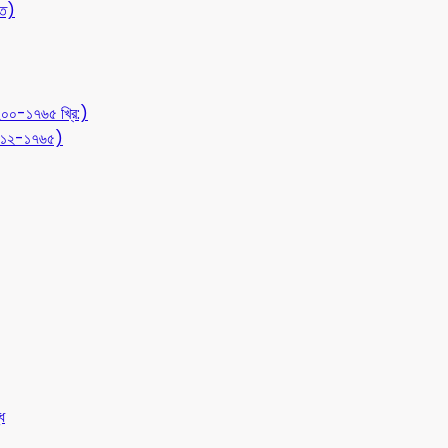
ীত)
১২০০-১৭৬৫ খ্রি:)
 (৭১২-১৭৬৫)
ধ