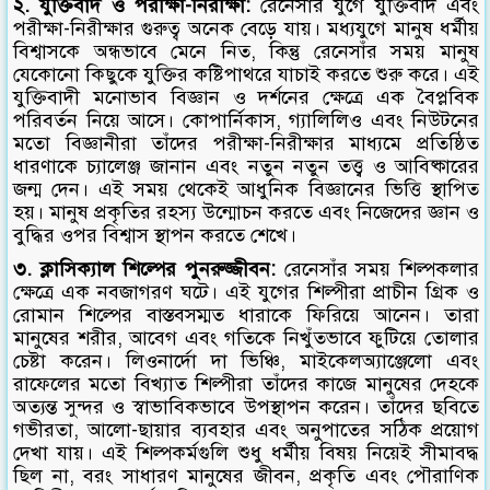
২. যুক্তিবাদ ও পরীক্ষা-নিরীক্ষা:
রেনেসাঁর যুগে যুক্তিবাদ এবং
পরীক্ষা-নিরীক্ষার গুরুত্ব অনেক বেড়ে যায়। মধ্যযুগে মানুষ ধর্মীয়
বিশ্বাসকে অন্ধভাবে মেনে নিত, কিন্তু রেনেসাঁর সময় মানুষ
যেকোনো কিছুকে যুক্তির কষ্টিপাথরে যাচাই করতে শুরু করে। এই
যুক্তিবাদী মনোভাব বিজ্ঞান ও দর্শনের ক্ষেত্রে এক বৈপ্লবিক
পরিবর্তন নিয়ে আসে। কোপার্নিকাস, গ্যালিলিও এবং নিউটনের
মতো বিজ্ঞানীরা তাঁদের পরীক্ষা-নিরীক্ষার মাধ্যমে প্রতিষ্ঠিত
ধারণাকে চ্যালেঞ্জ জানান এবং নতুন নতুন তত্ত্ব ও আবিষ্কারের
জন্ম দেন। এই সময় থেকেই আধুনিক বিজ্ঞানের ভিত্তি স্থাপিত
হয়। মানুষ প্রকৃতির রহস্য উন্মোচন করতে এবং নিজেদের জ্ঞান ও
বুদ্ধির ওপর বিশ্বাস স্থাপন করতে শেখে।
৩. ক্লাসিক্যাল শিল্পের পুনরুজ্জীবন:
রেনেসাঁর সময় শিল্পকলার
ক্ষেত্রে এক নবজাগরণ ঘটে। এই যুগের শিল্পীরা প্রাচীন গ্রিক ও
রোমান শিল্পের বাস্তবসম্মত ধারাকে ফিরিয়ে আনেন। তারা
মানুষের শরীর, আবেগ এবং গতিকে নিখুঁতভাবে ফুটিয়ে তোলার
চেষ্টা করেন। লিওনার্দো দা ভিঞ্চি, মাইকেলঅ্যাঞ্জেলো এবং
রাফেলের মতো বিখ্যাত শিল্পীরা তাঁদের কাজে মানুষের দেহকে
অত্যন্ত সুন্দর ও স্বাভাবিকভাবে উপস্থাপন করেন। তাঁদের ছবিতে
গভীরতা, আলো-ছায়ার ব্যবহার এবং অনুপাতের সঠিক প্রয়োগ
দেখা যায়। এই শিল্পকর্মগুলি শুধু ধর্মীয় বিষয় নিয়েই সীমাবদ্ধ
ছিল না, বরং সাধারণ মানুষের জীবন, প্রকৃতি এবং পৌরাণিক