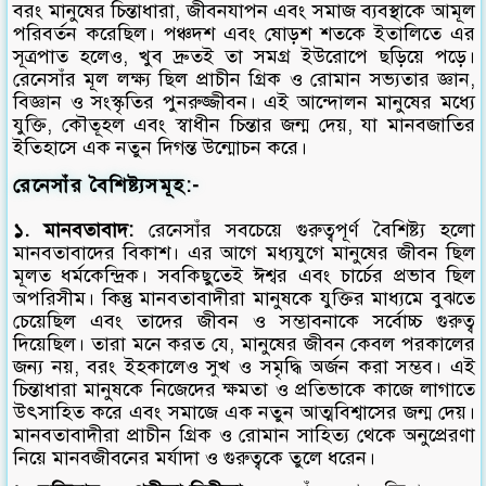
বরং মানুষের চিন্তাধারা, জীবনযাপন এবং সমাজ ব্যবস্থাকে আমূল
পরিবর্তন করেছিল। পঞ্চদশ এবং ষোড়শ শতকে ইতালিতে এর
সূত্রপাত হলেও, খুব দ্রুতই তা সমগ্র ইউরোপে ছড়িয়ে পড়ে।
রেনেসাঁর মূল লক্ষ্য ছিল প্রাচীন গ্রিক ও রোমান সভ্যতার জ্ঞান,
বিজ্ঞান ও সংস্কৃতির পুনরুজ্জীবন। এই আন্দোলন মানুষের মধ্যে
যুক্তি, কৌতূহল এবং স্বাধীন চিন্তার জন্ম দেয়, যা মানবজাতির
ইতিহাসে এক নতুন দিগন্ত উন্মোচন করে।
রেনেসাঁর বৈশিষ্ট্যসমূহ:-
১. মানবতাবাদ:
রেনেসাঁর সবচেয়ে গুরুত্বপূর্ণ বৈশিষ্ট্য হলো
মানবতাবাদের বিকাশ। এর আগে মধ্যযুগে মানুষের জীবন ছিল
মূলত ধর্মকেন্দ্রিক। সবকিছুতেই ঈশ্বর এবং চার্চের প্রভাব ছিল
অপরিসীম। কিন্তু মানবতাবাদীরা মানুষকে যুক্তির মাধ্যমে বুঝতে
চেয়েছিল এবং তাদের জীবন ও সম্ভাবনাকে সর্বোচ্চ গুরুত্ব
দিয়েছিল। তারা মনে করত যে, মানুষের জীবন কেবল পরকালের
জন্য নয়, বরং ইহকালেও সুখ ও সমৃদ্ধি অর্জন করা সম্ভব। এই
চিন্তাধারা মানুষকে নিজেদের ক্ষমতা ও প্রতিভাকে কাজে লাগাতে
উৎসাহিত করে এবং সমাজে এক নতুন আত্মবিশ্বাসের জন্ম দেয়।
মানবতাবাদীরা প্রাচীন গ্রিক ও রোমান সাহিত্য থেকে অনুপ্রেরণা
নিয়ে মানবজীবনের মর্যাদা ও গুরুত্বকে তুলে ধরেন।