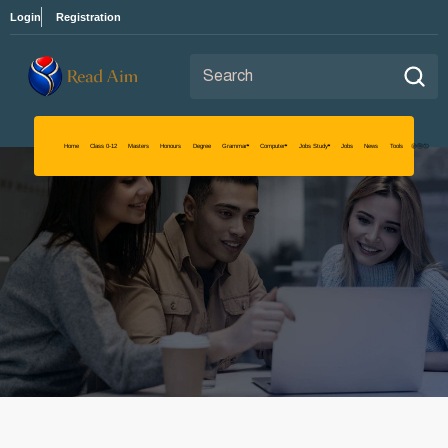
Login
Registration
Search for:
Read Aim
Home
Class 0-12
Masters