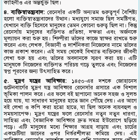
কাহিনীও এর অন্তর্ভুক্ত ছিল।
৪. ব্যক্তিস্বাতন্ত্র্যবাদ:
রেনেসাঁর একটি অন্যতম গুরুত্বপূর্ণ বৈশিষ্ট্য
হলো ব্যক্তিস্বাতন্ত্র্যবাদের উত্থান। মধ্যযুগে সমাজ ছিল সমষ্টিগত,
যেখানে ব্যক্তি হিসেবে মানুষের তেমন কোনো গুরুত্ব ছিল না। কিন্তু
রেনেসাঁয় মানুষের ব্যক্তিগত প্রতিভা, দক্ষতা এবং অর্জনকে
মূল্যায়ন করা শুরু হয়। শিল্পীরা তাঁদের কাজে স্বাক্ষর রাখতে শুরু
করেন এবং লেখক, বিজ্ঞানী ও দার্শনিকরা নিজেদের নামে তাঁদের
কাজ প্রকাশ করেন। এই সময় থেকেই বিখ্যাত ব্যক্তিদের জীবনী
লেখা শুরু হয় এবং তাঁদের অবদানকে স্মরণ করা হয়। এটি
মানুষকে নিজেদের ব্যক্তিগত পরিচয় গড়ে তুলতে এবং নিজেদের
স্বপ্ন পূরণের জন্য উৎসাহিত করে।
৫. মুদ্রণ যন্ত্রের আবিষ্কার:
১৪৫০-এর দশকে জোহানেস
গুটেনবার্গের মুদ্রণ যন্ত্র আবিষ্কার রেনেসাঁর প্রসারে এক বিশাল
ভূমিকা পালন করে। এর ফলে বই ছাপানো অনেক সহজ ও সুলভ
হয়ে যায়, যা সাধারণ মানুষের হাতে জ্ঞান পৌঁছে দেয়। এর আগে
বই লেখা ও কপি করা হতো হাতে, যা ছিল অনেক ব্যয়বহুল ও
সময়সাপেক্ষ। মুদ্রণ যন্ত্রের ফলে রেনেসাঁর নতুন নতুন ধারণা,
সাহিত্য এবং বৈজ্ঞানিক আবিষ্কার দ্রুত সমগ্র ইউরোপে ছড়িয়ে
পড়ে। এটি মানুষের মধ্যে শিক্ষার আগ্রহ বাড়ায় এবং চার্চের
একচেটিয়া জ্ঞানের ওপর নির্ভরশীলতা কমিয়ে দেয়। এই