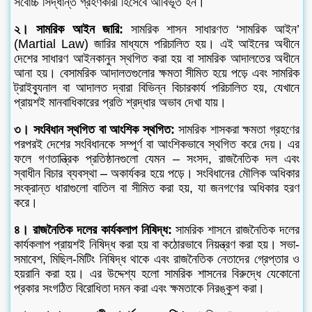
সর্বোচ্চ সিদ্ধান্ত গ্রহণকারী হিসেবে আবির্ভূত হন।
২। সামরিক আইন জারি:
সামরিক শাসন সাধারণত ‘সামরিক আইন’
(Martial Law) জারির মাধ্যমে পরিচালিত হয়। এই আইনের অধীনে
দেশের সাধারণ আইনকানুন স্থগিত করা হয় বা সামরিক আদালতের অধীনে
আনা হয়। বেসামরিক আদালতগুলোর ক্ষমতা সীমিত হয়ে পড়ে এবং সামরিক
ট্রাইব্যুনাল বা আদালত দ্বারা বিভিন্ন বিচারকার্য পরিচালিত হয়, যেখানে
প্রায়শই মানবাধিকারের প্রতি শ্রদ্ধার অভাব দেখা যায়।
৩। সংবিধান স্থগিত বা আংশিক স্থগিত:
সামরিক শাসকরা ক্ষমতা গ্রহণের
পরপরই দেশের সংবিধানকে সম্পূর্ণ বা আংশিকভাবে স্থগিত করে দেয়। এর
ফলে গণতান্ত্রিক প্রতিষ্ঠানগুলো যেমন – সংসদ, রাজনৈতিক দল এবং
স্বাধীন বিচার ব্যবস্থা – অকার্যকর হয়ে পড়ে। সংবিধানের মৌলিক অধিকার
সংক্রান্ত ধারাগুলো বাতিল বা সীমিত করা হয়, যা জনগণের অধিকার হরণ
করে।
৪। রাজনৈতিক দলের কার্যকলাপ নিষিদ্ধ:
সামরিক শাসনে রাজনৈতিক দলের
কার্যকলাপ প্রায়শই নিষিদ্ধ করা হয় বা কঠোরভাবে নিয়ন্ত্রণ করা হয়। সভা-
সমাবেশ, মিছিল-মিটিং নিষিদ্ধ থাকে এবং রাজনৈতিক নেতাদের গ্রেপ্তার ও
হয়রানি করা হয়। এর উদ্দেশ্য হলো সামরিক শাসনের বিরুদ্ধে যেকোনো
প্রকার সংগঠিত বিরোধিতা দমন করা এবং ক্ষমতাকে নিরঙ্কুশ করা।