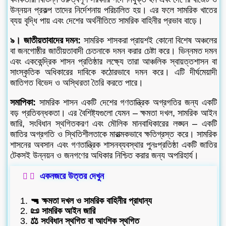
উন্নয়ন প্রকল্প তাদের নির্দেশনায় পরিচালিত হয়। এর ফলে সামরিক খাতের
ব্যয় বৃদ্ধি পায় এবং দেশের অর্থনীতিতে সামরিক বাহিনীর প্রভাব বাড়ে।
৯। জাতীয়তাবাদের দমন:
সামরিক শাসকরা প্রায়শই কোনো বিশেষ অঞ্চলের
বা জনগোষ্ঠীর জাতীয়তাবাদী চেতনাকে দমন করার চেষ্টা করে। ভিন্নমত দমন
এবং এককেন্দ্রিক শাসন প্রতিষ্ঠার লক্ষ্যে তারা আঞ্চলিক স্বায়ত্তশাসন বা
সাংস্কৃতিক অধিকারের দাবিকে কঠোরভাবে দমন করে। এটি দীর্ঘমেয়াদী
জাতিগত বিভেদ ও অস্থিরতা তৈরি করতে পারে।
সমাপিকা:
সামরিক শাসন একটি দেশের গণতান্ত্রিক অগ্রগতির জন্য একটি
বড় প্রতিবন্ধকতা। এর বৈশিষ্ট্যগুলো যেমন – ক্ষমতা দখল, সামরিক আইন
জারি, সংবিধান স্থগিতকরণ এবং মৌলিক মানবাধিকারের লঙ্ঘন – একটি
জাতির অগ্রগতি ও স্থিতিশীলতাকে মারাত্মকভাবে ক্ষতিগ্রস্ত করে। সামরিক
শাসনের অবসান এবং গণতান্ত্রিক শাসনব্যবস্থার পুনঃপ্রতিষ্ঠা একটি জাতির
টেকসই উন্নয়ন ও জনগণের অধিকার নিশ্চিত করার জন্য অপরিহার্য।
একনজরে উত্তর দেখুন
🔫 ক্ষমতা দখল ও সামরিক বাহিনীর প্রাধান্য
📜 সামরিক আইন জারি
⚖️ সংবিধান স্থগিত বা আংশিক স্থগিত