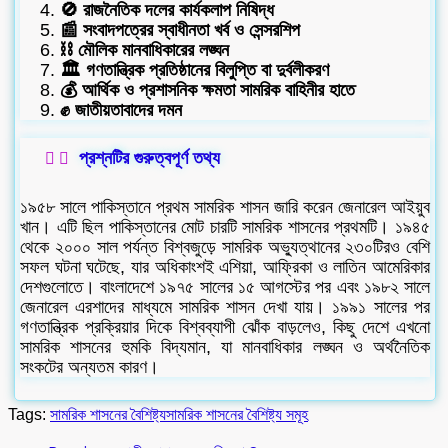
🚫 রাজনৈতিক দলের কার্যকলাপ নিষিদ্ধ
📰 সংবাদপত্রের স্বাধীনতা খর্ব ও সেন্সরশিপ
⛓️ মৌলিক মানবাধিকারের লঙ্ঘন
🏛️ গণতান্ত্রিক প্রতিষ্ঠানের বিলুপ্তি বা দুর্বলীকরণ
💰 আর্থিক ও প্রশাসনিক ক্ষমতা সামরিক বাহিনীর হাতে
✊ জাতীয়তাবাদের দমন
প্রশ্নটির গুরুত্বপূর্ণ তথ্য
১৯৫৮ সালে পাকিস্তানে প্রথম সামরিক শাসন জারি করেন জেনারেল আইয়ুব
খান। এটি ছিল পাকিস্তানের মোট চারটি সামরিক শাসনের প্রথমটি। ১৯৪৫
থেকে ২০০০ সাল পর্যন্ত বিশ্বজুড়ে সামরিক অভ্যুত্থানের ২৩০টিরও বেশি
সফল ঘটনা ঘটেছে, যার অধিকাংশই এশিয়া, আফ্রিকা ও লাতিন আমেরিকার
দেশগুলোতে। বাংলাদেশে ১৯৭৫ সালের ১৫ আগস্টের পর এবং ১৯৮২ সালে
জেনারেল এরশাদের মাধ্যমে সামরিক শাসন দেখা যায়। ১৯৯১ সালের পর
গণতান্ত্রিক প্রক্রিয়ার দিকে বিশ্বব্যাপী ঝোঁক বাড়লেও, কিছু দেশে এখনো
সামরিক শাসনের হুমকি বিদ্যমান, যা মানবাধিকার লঙ্ঘন ও অর্থনৈতিক
সংকটের অন্যতম কারণ।
Tags:
সামরিক শাসনের বৈশিষ্ট্য
সামরিক শাসনের বৈশিষ্ট্য সমূহ