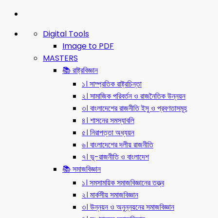
Digital Tools
Image to PDF
MASTERS
📚 রাষ্ট্রবিজ্ঞান
১। সাম্প্রতিক রাষ্ট্রচিন্তা
২। সামাজিক পরিবর্তন ও রাজনৈতিক উন্নয়ন
৩। বাংলাদেশের রাজনীতি ইসু ও প্রবণতাসমূহ
৪। শাসনের সমস্যাবলি
৫। নিরাপত্তা অধ্যয়ন
৬। বাংলাদেশের দলীয় রাজনীতি
৭। ভূ-রাজনীতি ও বাংলাদেশ
📚 সমাজবিজ্ঞান
১। সমসাময়িক সমাজবিজ্ঞানের তত্ত্ব
২। মার্কসীয় সমাজবিজ্ঞান
৩। উন্নয়ন ও অনুন্নয়নের সমাজবিজ্ঞান