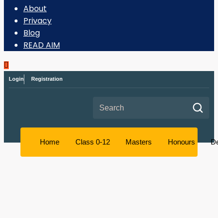
About
Privacy
Blog
READ AIM
Login
Registration
Search for:
Home
Class 0-12
Masters
Honours
D