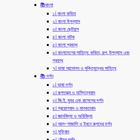
📚বাংলা
১। বাংলা কবিতা
২। বাংলা উপন্যাস
৩। বাংলা ছোটগল্প
৪। বাংলা নাটক
৫। বাংলা প্রবন্ধ
৬। বাংলাদেশের সাহিত্য: কবিতা, গল্প, উপন্যাস এবং
প্রবন্ধ
৭। ভাষা আন্দোলন ও মুক্তিযুদ্ধের সাহিত্য
📚 দর্শন
১। ভাষা দর্শন
২। রূপতত্ত্ব ও অস্তিত্ববাদ
৩। জি.ই. ম্যুর এবং রাসেলের দর্শন
৪। প্রয়োগবাদ ও মানবতাবাদ
৫। জ্ঞানবিদ্যা ও অধিবিদ্যা
৬। আল-গাজালি ও ইবনে রুশদের দর্শন
৭। সুফিবাদ
৮। বৌদ্ধ দর্শন