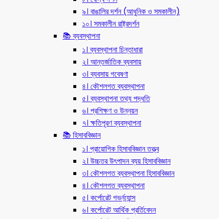
৯। বাঙালির দর্শন (আধুনিক ও সমকালীন)
১০। সমকালীন রাষ্ট্রদর্শন
📚 ব্যবস্থাপনা
১। ব্যবস্থাপনা চিন্তাধারা
২। আন্তর্জাতিক ব্যবসায়
৩। ব্যবসায় গবেষণা
৪। কৌশলগত ব্যবস্থাপনা
৫। ব্যবস্থাপনা তথ্য পদ্ধতি
৬। প্রশিক্ষণ ও উন্নয়ন
৭। ক্ষতিপূরণ ব্যবস্থাপনা
📚 হিসাববিজ্ঞান
১। প্রায়োগিক হিসাববিজ্ঞান তত্ত্ব
২। উচ্চতর উৎপাদন ব্যয় হিসাববিজ্ঞান
৩। কৌশলগত ব্যবস্থাপনা হিসাববিজ্ঞান
৪। কৌশলগত ব্যবস্থাপনা
৫। কর্পোরেট গভর্ন্য্যান্স
৬। কর্পোরেট আর্থিক প্রর্তিবেদন