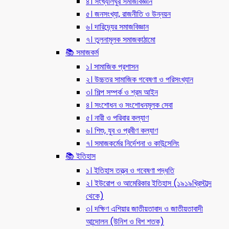
৪। সংখ্যালঘুর সমাজবিজ্ঞান
৫। জনসংখ্যা, রাজনীতি ও উন্নয়ন
৬। দারিদ্র্যের সমাজবিজ্ঞান
৭। তুলনামূলক সমাজকাঠামো
📚 সমাজকর্ম
১। সামাজিক প্রশাসন
২। উচ্চতর সামাজিক গবেষণা ও পরিসংখ্যান
৩। শিল্প সম্পর্ক ও শ্রম আইন
৪। সংশোধন ও সংশোধনমূলক সেবা
৫। নারী ও পরিবার কল্যাণ
৬। শিশু, যুব ও প্রবীণ কল্যাণ
৭। সমাজকর্মের নির্দেশনা ও কাউন্সেলিং
📚 ইতিহাস
১। ইতিহাস তত্ত্ব ও গবেষণা পদ্ধতি
২। ইউরোপ ও আমেরিকার ইতিহাস (১৯১৯খ্রিস্টাব্দ
থেকে)
৩। দক্ষিণ এশিয়ার জাতীয়তাবাদ ও জাতীয়তাবাদী
আন্দোলন (উনিশ ও বিশ শতক)