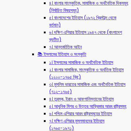
৪। বাংলার সাংস্কৃতিক, সামাজিক ও অর্থনৈতিক দিকসমূহ
(নির্বাচিত বিষয়সমূহ)
৫। বাংলাদেশের ইতিহাস (১৯৭২ খ্রিস্টাব্দ থেকে
বর্তমান)
৬। দক্ষিণ এশিয়ার ইতিহাস ১৯৪৭ থেকে (বাংলাদেশ
ব্যতীত)
৭। আন্তর্জাতিক আইন
📚 ইসলামের ইতিহাস ও সংস্কৃতি
১। ইসলামের সামাজিক ও অর্থনৈতিক ইতিহাস
২। বাংলার সামাজিক, সাংস্কৃতিক ও অর্থতিক ইতিহাস
(১২০০-১৭৬৫ খ্রি:)
৩। মুসলিম ভারতের সামাজিক এবং অর্থনৈতিক ইতিহাস
(৭১২-১৭৬৫)
৪। তুরস্ক, ইরান ও আফগানিস্তানের ইতিহাস
৫। আধুনিক মিশর ও উত্তর আফ্রিকার আরব রাষ্ট্রসমূহ
৬। পশ্চিম এশিয়ার আরব রাষ্ট্রসমূহের ইতিহাস
৭। দক্ষিণ এশিয়ার মুসলমানদের ইতিহাস
(১৭৬৫-১৯৭১)