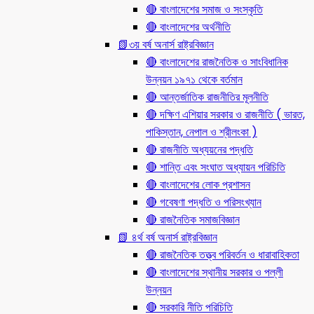
🔴 বাংলাদেশের সমাজ ও সংস্কৃতি
🔴 বাংলাদেশের অর্থনীতি
📗৩য় বর্ষ অনার্স রাষ্ট্রবিজ্ঞান
🔴 বাংলাদেশের রাজনৈতিক ও সাংবিধানিক
উন্নয়ন ১৯৭১ থেকে বর্তমান
🔴 আন্তর্জাতিক রাজনীতির মূলনীতি
🔴 দক্ষিণ এশিয়ার সরকার ও রাজনীতি ( ভারত,
পাকিস্তান, নেপাল ও শ্রীলংকা )
🔴 রাজনীতি অধ্যয়নের পদ্ধতি
🔴 শান্তি এবং সংঘাত অধ্যায়ন পরিচিতি
🔴 বাংলাদেশের লোক প্রশাসন
🔴 গবেষণা পদ্ধতি ও পরিসংখ্যান
🔴 রাজনৈতিক সমাজবিজ্ঞান
📗 ৪র্থ বর্ষ অনার্স রাষ্ট্রবিজ্ঞান
🔴 রাজনৈতিক তত্ত্ব পরিবর্তন ও ধারাবাহিকতা
🔴 বাংলাদেশের স্থানীয় সরকার ও পল্লী
উন্নয়ন
🔴 সরকারি নীতি পরিচিতি