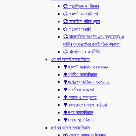
💞 প্ররম্ভিক নৃ-বিজ্ঞান
💞 ধ্রুপদী সমাজচিন্তা
💞 সামাজিক পরিসংখ্যান
💞 গবেষণা পদ্ধতি
💞 রাজনৈতিক সংগঠন এবং যুক্তরাজ্য ও
মার্কিন যুক্তরাষ্ট্রের রাজনৈতিক ব্যবস্থা
💞 বাংলাদেশের অর্থনীতি
৩য় বর্ষ অনার্স সমাজবিজ্ঞান
🌳ধ্রুপদী সমাজতাত্ত্বিক তত্ত্ব
🌳গ্রামীণ সমাজবিজ্ঞান
🌳ধর্মের সমাজবিজ্ঞান ২৩২০০৫
🌳সামাজিক অসমতা
🌳 সমাজ ও সম্প্রদায়
🌳বাংলাদেশের সমাজ কাঠামো
🌳নগর সমাজবিজ্ঞান
🌳সমাজ মনোবিজ্ঞান
৪র্থ বর্ষ অনার্স সমাজবিজ্ঞান
📢 জেন্ডার, সমাজ ও উন্নয়ন