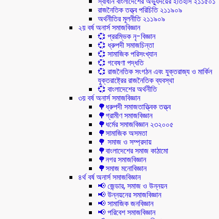
স্বাধীন বাংলাদেশের অভ্যুদয়ের ইতিহাস ২১১৫০১
রাজনৈতিক তত্ত্ব পরিচিতি ২১১৯০৯
অর্থনীতির মূলনীতি ২১১৯০৯
২য় বর্ষ অনার্স সমাজবিজ্ঞান
💞 প্ররম্ভিক নৃ-বিজ্ঞান
💞 ধ্রুপদী সমাজচিন্তা
💞 সামাজিক পরিসংখ্যান
💞 গবেষণা পদ্ধতি
💞 রাজনৈতিক সংগঠন এবং যুক্তরাজ্য ও মার্কিন
যুক্তরাষ্ট্রের রাজনৈতিক ব্যবস্থা
💞 বাংলাদেশের অর্থনীতি
৩য় বর্ষ অনার্স সমাজবিজ্ঞান
🌳ধ্রুপদী সমাজতাত্ত্বিক তত্ত্ব
🌳গ্রামীণ সমাজবিজ্ঞান
🌳ধর্মের সমাজবিজ্ঞান ২৩২০০৫
🌳সামাজিক অসমতা
🌳 সমাজ ও সম্প্রদায়
🌳বাংলাদেশের সমাজ কাঠামো
🌳নগর সমাজবিজ্ঞান
🌳সমাজ মনোবিজ্ঞান
৪র্থ বর্ষ অনার্স সমাজবিজ্ঞান
📢 জেন্ডার, সমাজ ও উন্নয়ন
📢 উন্নয়নের সমাজবিজ্ঞান
📢 সামাজিক জনবিজ্ঞান
📢 পরিবেশ সমাজবিজ্ঞান