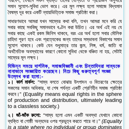
পরিবেশ, যেখানে সকল ব্যক্তি তাদের যোগ্যতা ও প্রয়োজন অনুসারে
সমান সুযোগ-সুবিধা ভোগ করে। এর মূল লক্ষ্য হলো সমাজে বিদ্যমান
বৈষম্য দূর করে একটি ন্যায়ভিত্তিক সমাজ প্রতিষ্ঠা করা।
সাধারণভাবে আমরা যখন সাম্যের কথা বলি, তখন আমরা মনে করি যে
সবার কাছে সবকিছু সমানভাবে বণ্টন করা উচিত। এর অর্থ এই নয় যে
সবার কাছে একই রকম জিনিস থাকবে, বরং এর অর্থ হলো সবার মৌলিক
চাহিদা পূরণ হবে এবং প্রত্যেকের জন্য তাদের সম্ভাবনা বিকাশের সমান
সুযোগ থাকবে। কেউ যেন শুধুমাত্র তার জন্ম, লিঙ্গ, ধর্ম, জাতি বা
অর্থনৈতিক অবস্থানের কারণে কোনো সুবিধা থেকে বঞ্চিত না হয়, সেটাই
সাম্যের মূল লক্ষ্য।
বিভিন্ন সময়ে দার্শনিক, সমাজবিজ্ঞানী এবং চিন্তাবিদরা সাম্যকে
নানাভাবে সংজ্ঞায়িত করেছেন। নিচে কিছু গুরুত্বপূর্ণ সংজ্ঞা
উল্লেখ করা হলো:-
১। কার্ল মার্কস:
“সাম্য বলতে বোঝায় উৎপাদন ও বিতরণের ক্ষেত্রে
সকলের সমান অধিকার, যা শেষ পর্যন্ত একটি শ্রেণিহীন সমাজ প্রতিষ্ঠা
করবে।” (Equality means equal rights in the sphere
of production and distribution, ultimately leading
to a classless society.)
২। জাঁ-জাঁক রুসো:
“সাম্য হলো এমন একটি অবস্থা যেখানে কোনো
ব্যক্তি বা গোষ্ঠী অন্যদের ওপর প্রভুত্ব করতে পারে না।”
(Equality
is a state where no individual or group dominates