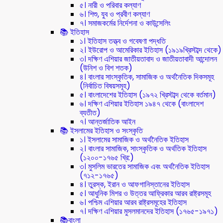
৫। নারী ও পরিবার কল্যাণ
৬। শিশু, যুব ও প্রবীণ কল্যাণ
৭। সমাজকর্মের নির্দেশনা ও কাউন্সেলিং
📚 ইতিহাস
১। ইতিহাস তত্ত্ব ও গবেষণা পদ্ধতি
২। ইউরোপ ও আমেরিকার ইতিহাস (১৯১৯খ্রিস্টাব্দ থেকে)
৩। দক্ষিণ এশিয়ার জাতীয়তাবাদ ও জাতীয়তাবাদী আন্দোলন
(উনিশ ও বিশ শতক)
৪। বাংলার সাংস্কৃতিক, সামাজিক ও অর্থনৈতিক দিকসমূহ
(নির্বাচিত বিষয়সমূহ)
৫। বাংলাদেশের ইতিহাস (১৯৭২ খ্রিস্টাব্দ থেকে বর্তমান)
৬। দক্ষিণ এশিয়ার ইতিহাস ১৯৪৭ থেকে (বাংলাদেশ
ব্যতীত)
৭। আন্তর্জাতিক আইন
📚 ইসলামের ইতিহাস ও সংস্কৃতি
১। ইসলামের সামাজিক ও অর্থনৈতিক ইতিহাস
২। বাংলার সামাজিক, সাংস্কৃতিক ও অর্থতিক ইতিহাস
(১২০০-১৭৬৫ খ্রি:)
৩। মুসলিম ভারতের সামাজিক এবং অর্থনৈতিক ইতিহাস
(৭১২-১৭৬৫)
৪। তুরস্ক, ইরান ও আফগানিস্তানের ইতিহাস
৫। আধুনিক মিশর ও উত্তর আফ্রিকার আরব রাষ্ট্রসমূহ
৬। পশ্চিম এশিয়ার আরব রাষ্ট্রসমূহের ইতিহাস
৭। দক্ষিণ এশিয়ার মুসলমানদের ইতিহাস (১৭৬৫-১৯৭১)
📚বাংলা