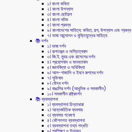
১। বাংলা কবিতা
২। বাংলা উপন্যাস
৩। বাংলা ছোটগল্প
৪। বাংলা নাটক
৫। বাংলা প্রবন্ধ
৬। বাংলাদেশের সাহিত্য: কবিতা, গল্প, উপন্যাস এবং প্রবন্ধ
৭। ভাষা আন্দোলন ও মুক্তিযুদ্ধের সাহিত্য
📚 দর্শন
১। ভাষা দর্শন
২। রূপতত্ত্ব ও অস্তিত্ববাদ
৩। জি.ই. ম্যুর এবং রাসেলের দর্শন
৪। প্রয়োগবাদ ও মানবতাবাদ
৫। জ্ঞানবিদ্যা ও অধিবিদ্যা
৬। আল-গাজালি ও ইবনে রুশদের দর্শন
৭। সুফিবাদ
৮। বৌদ্ধ দর্শন
৯। বাঙালির দর্শন (আধুনিক ও সমকালীন)
১০। সমকালীন রাষ্ট্রদর্শন
📚 ব্যবস্থাপনা
১। ব্যবস্থাপনা চিন্তাধারা
২। আন্তর্জাতিক ব্যবসায়
৩। ব্যবসায় গবেষণা
৪। কৌশলগত ব্যবস্থাপনা
৫। ব্যবস্থাপনা তথ্য পদ্ধতি
৬। প্রশিক্ষণ ও উন্নয়ন