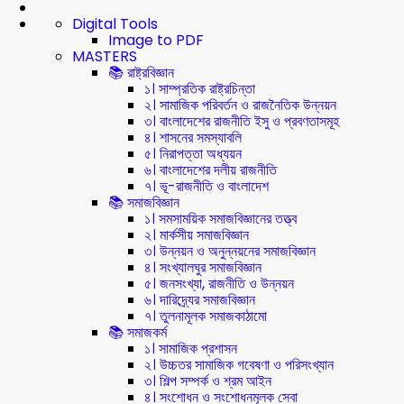
Digital Tools
Image to PDF
MASTERS
📚 রাষ্ট্রবিজ্ঞান
১। সাম্প্রতিক রাষ্ট্রচিন্তা
২। সামাজিক পরিবর্তন ও রাজনৈতিক উন্নয়ন
৩। বাংলাদেশের রাজনীতি ইসু ও প্রবণতাসমূহ
৪। শাসনের সমস্যাবলি
৫। নিরাপত্তা অধ্যয়ন
৬। বাংলাদেশের দলীয় রাজনীতি
৭। ভূ-রাজনীতি ও বাংলাদেশ
📚 সমাজবিজ্ঞান
১। সমসাময়িক সমাজবিজ্ঞানের তত্ত্ব
২। মার্কসীয় সমাজবিজ্ঞান
৩। উন্নয়ন ও অনুন্নয়নের সমাজবিজ্ঞান
৪। সংখ্যালঘুর সমাজবিজ্ঞান
৫। জনসংখ্যা, রাজনীতি ও উন্নয়ন
৬। দারিদ্র্যের সমাজবিজ্ঞান
৭। তুলনামূলক সমাজকাঠামো
📚 সমাজকর্ম
১। সামাজিক প্রশাসন
২। উচ্চতর সামাজিক গবেষণা ও পরিসংখ্যান
৩। শিল্প সম্পর্ক ও শ্রম আইন
৪। সংশোধন ও সংশোধনমূলক সেবা