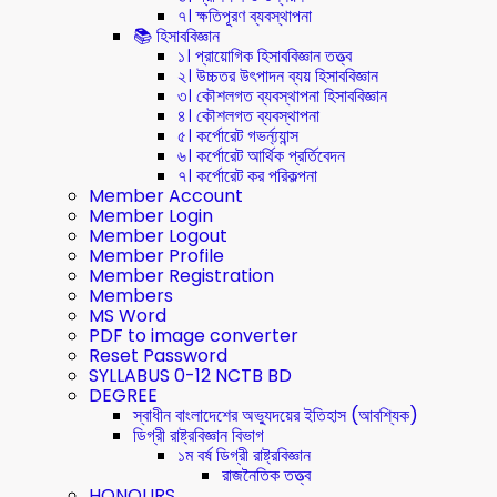
৭। ক্ষতিপূরণ ব্যবস্থাপনা
📚 হিসাববিজ্ঞান
১। প্রায়োগিক হিসাববিজ্ঞান তত্ত্ব
২। উচ্চতর উৎপাদন ব্যয় হিসাববিজ্ঞান
৩। কৌশলগত ব্যবস্থাপনা হিসাববিজ্ঞান
৪। কৌশলগত ব্যবস্থাপনা
৫। কর্পোরেট গভর্ন্য্যান্স
৬। কর্পোরেট আর্থিক প্রর্তিবেদন
৭। কর্পোরেট কর পরিকল্পনা
Member Account
Member Login
Member Logout
Member Profile
Member Registration
Members
MS Word
PDF to image converter
Reset Password
SYLLABUS 0-12 NCTB BD
DEGREE
স্বাধীন বাংলাদেশের অভ্যুদয়ের ইতিহাস (আবশ্যিক)
ডিগ্রী রাষ্ট্রবিজ্ঞান বিভাগ
১ম বর্ষ ডিগ্রী রাষ্ট্রবিজ্ঞান
রাজনৈতিক তত্ত্ব
HONOURS