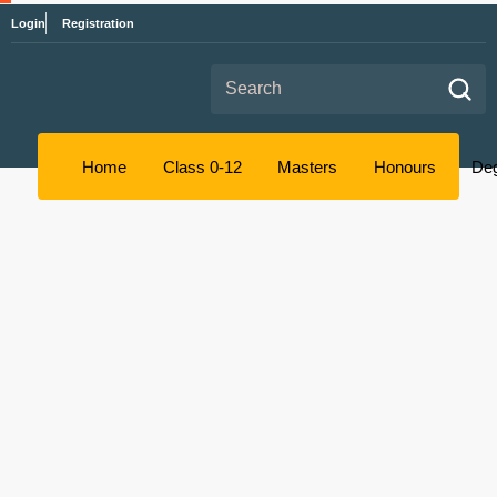
Login
Registration
Search for:
Home
Class 0-12
Masters
Honours
De