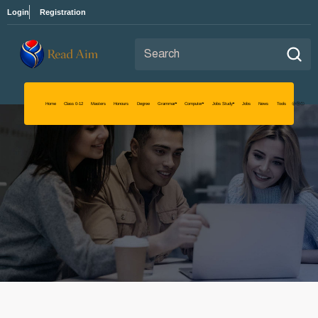
Login
Registration
Search for:
Read Aim
Home
Class 0-12
Masters