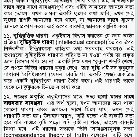
মধ্যে একটি বুদ্ধিবৃত্তিক প্রতিচ্ছবি তৈরি করে। এই প্রতিচ্ছবিটি
বাস্তব বস্তুর সাথে সামঞ্জস্যপূর্ণ এবং এটিই আমাদের জ্ঞানকে সত্য
করে তোলে। যখন আমরা একটি ফুলের কথা ভাবি, তখন সেই
ফুলের রূপটি আমাদের মনে থাকে, যা আমাদের বাস্তব ফুলের
জ্ঞানকে প্রকাশ করে। এই রূপের ধারণাই জ্ঞানকে বস্তুনিষ্ঠ করে।
১১.
বুদ্ধিবৃত্তিক ধারণা
: একুইনাস বিশ্বাস করতেন যে জ্ঞান অর্জন
প্রক্রিয়া
বুদ্ধিবৃত্তিক ধারণা
(intellectual concept) তৈরির উপর
নির্ভরশীল। ইন্দ্রিয়গুলো বাহ্যিক তথ্য সরবরাহ করলেও, এই
তথ্যগুলো বুদ্ধিবৃত্তিক ধারণায় পরিণত না হওয়া পর্যন্ত তা প্রকৃত
জ্ঞান হিসেবে গণ্য হয় না। একটি শিশু যখন “কুকুর” শব্দটি শেখে,
সে প্রথমে বিভিন্ন ধরনের কুকুর দেখে। তার বুদ্ধি এই সব কুকুরের
সাধারণ বৈশিষ্ট্যগুলো (যেমন, চারটি পা, একটি লেজ) একত্রিত
করে একটি বুদ্ধিবৃত্তিক ধারণা তৈরি করে। এই ধারণাই তাকে
যেকোনো কুকুরকে চিনতে সাহায্য করে।
১২.
সত্যের প্রকৃতি
: একুইনাসের মতে,
সত্য হলো মনের সাথে
বাস্তবতার সামঞ্জস্য
। এর অর্থ হলো, যখন আমাদের মনে থাকা
কোনো ধারণা বাস্তব জগতের সাথে মিলে যায়, তখন সেই
ধারণাটি সত্য হয়। উদাহরণস্বরূপ, “বৃষ্টি হচ্ছে” এই বাক্যটি সত্য
হবে যদি বাস্তবে বৃষ্টি পড়ে। যদি বৃষ্টি না পড়ে, তাহলে বাক্যটি
মিথ্যা হবে। এই ধরনের সত্যকে তিনি “সামঞ্জস্যমূলক সত্য”
(correspondence theory of truth) বলেছেন। এটি হলো