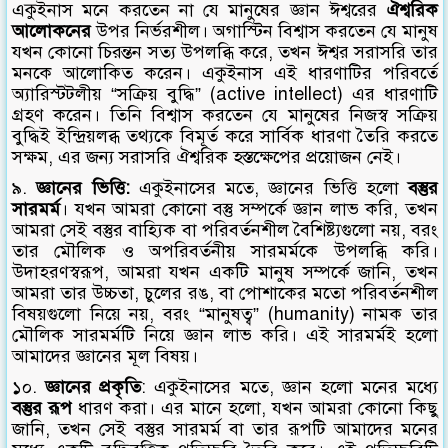
একুইনাস মনে করতেন না যে মানুষের জ্ঞান ঈশ্বরের
ঐশ্বরিক
আলোকনের
উপর নির্ভরশীল। অগাস্টিন বিশ্বাস করতেন যে মানুষ
যখন কোনো চিরন্তন সত্য উপলব্ধি করে, তখন ঈশ্বর সরাসরি তার
মনকে আলোকিত করেন। একুইনাস এই ধারণাটির পরিবর্তে
অ্যারিস্টটলীয় “সক্রিয় বুদ্ধি” (active intellect) এর ধারণাটি
গ্রহণ করেন। তিনি বিশ্বাস করতেন যে মানুষের নিজস্ব সক্রিয়
বুদ্ধিই ইন্দ্রিয়লব্ধ তথ্যকে বিমূর্ত করে সার্বিক ধারণা তৈরি করতে
সক্ষম, এর জন্য সরাসরি ঐশ্বরিক হস্তক্ষেপের প্রয়োজন নেই।
৯.
জ্ঞানের ভিত্তি:
একুইনাসের মতে, জ্ঞানের ভিত্তি হলো
বস্তুর
সারমর্ম
। যখন আমরা কোনো বস্তু সম্পর্কে জ্ঞান লাভ করি, তখন
আমরা সেই বস্তুর বাহ্যিক বা পরিবর্তনশীল বৈশিষ্ট্যগুলো নয়, বরং
তার মৌলিক ও অপরিবর্তনীয় সারমর্মকে উপলব্ধি করি।
উদাহরণস্বরূপ, আমরা যখন একটি মানুষ সম্পর্কে জানি, তখন
আমরা তার উচ্চতা, চুলের রঙ, বা পোশাকের মতো পরিবর্তনশীল
বিষয়গুলো নিয়ে নয়, বরং “মানুষত্ব” (humanity) নামক তার
মৌলিক সারমর্মটি নিয়ে জ্ঞান লাভ করি। এই সারমর্মই হলো
আমাদের জ্ঞানের মূল বিষয়।
১০.
জ্ঞানের প্রকৃতি
: একুইনাসের মতে, জ্ঞান হলো মনের মধ্যে
বস্তুর রূপ
ধারণ করা। এর মানে হলো, যখন আমরা কোনো কিছু
জানি, তখন সেই বস্তুর সারমর্ম বা তার রূপটি আমাদের মনের