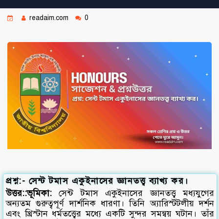
readaim.com
0
প্রশ্ন:- সেন্ট টমাস একুইনাসের জ্ঞানতত্ত্ব ব্যাখ্য কর।
উত্তর::ভূমিকা:
সেন্ট টমাস একুইনাসের জ্ঞানতত্ত্ব মধ্যযুগের
অন্যতম গুরুত্বপূর্ণ দার্শনিক ধারণা। তিনি অ্যারিস্টটলীয় দর্শন
এবং খ্রিস্টান ধর্মতত্ত্বের মধ্যে একটি সুন্দর সমন্বয় ঘটান। তাঁর