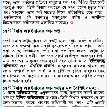
মতে, জ্ঞান অর্জনের প্রক্রিয়া মানুষের মন এবং ইন্দ্রিয় উভয়কেই
অন্তর্ভুক্ত করে। তিনি বিশ্বাস করতেন যে ঈশ্বর হলেন চূড়ান্ত সত্য
এবং মানুষের জ্ঞান সেই সত্যের দিকে পরিচালিত হতে পারে।
একুইনাসের এই জ্ঞানতত্ত্ব মধ্যযুগের ধর্মীয় ও দার্শনিক
চিন্তাধারাকে গভীরভাবে প্রভাবিত করেছে।
সেন্ট টমাস একুইনাসের জ্ঞানতত্ত্ব: -
সেন্ট টমাস একুইনাসের জ্ঞানতত্ত্ব হলো জ্ঞান অর্জনের প্রক্রিয়া
এবং তার সত্যতা নিয়ে একটি সুসংহত দার্শনিক আলোচনা। এটি
প্রধানত অ্যারিস্টটলের দর্শন দ্বারা প্রভাবিত হলেও, একুইনাস
এটিকে খ্রিস্টান ধর্মীয় বিশ্বাসের সাথে একীভূত করেছেন। তিনি
মনে করতেন, মানুষের জ্ঞান দুইটি উৎস থেকে আসে:
ইন্দ্রিয়লব্ধ
অভিজ্ঞতা
এবং
ঐশ্বরিক প্রকাশ
। ইন্দ্রিয়ের মাধ্যমে আমরা বস্তু
জগৎ সম্পর্কে ধারণা পাই, আর যুক্তি ও বুদ্ধির সাহায্যে সেই
ধারণাগুলোকে বিশ্লেষণ করি। এর মাধ্যমে আমরা সার্বিক সত্যের
দিকে অগ্রসর হই।
সেন্ট টমাস একুইনাসের জ্ঞানতত্ত্বের মূল বৈশিষ্ট্যসমূহ: -
১.
জ্ঞান অভিজ্ঞতালব্ধ
: একুইনাসের মতে, মানুষের সকল জ্ঞানের
শুরু হয়
ইন্দ্রিয় অভিজ্ঞতার
মাধ্যমে। তিনি বিশ্বাস করতেন যে মন
জন্মগতভাবে কোনো ধারণার অধিকারী নয়; বরং, এটি একটি