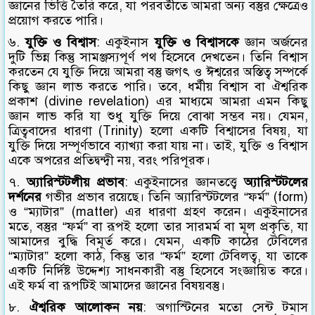
জ্ঞানের ভিত্তি তৈরি করে, যা পরবর্তীতে আমরা অন্য বস্তুর ক্ষেত্রেও
প্রয়োগ করতে পারি।
৬.
যুক্তি ও বিশ্বাস
: একুইনাস
যুক্তি ও বিশ্বাসকে
জ্ঞান অর্জনের
দুটি ভিন্ন কিন্তু সামঞ্জস্যপূর্ণ পথ হিসেবে দেখতেন। তিনি বিশ্বাস
করতেন যে যুক্তি দিয়ে আমরা বস্তু জগৎ ও ঈশ্বরের অস্তিত্ব সম্পর্কে
কিছু জ্ঞান লাভ করতে পারি। তবে, ধর্মীয় বিশ্বাস বা ঐশ্বরিক
প্রকাশ (divine revelation) এর মাধ্যমে আমরা এমন কিছু
জ্ঞান লাভ করি যা শুধু যুক্তি দিয়ে বোঝা সম্ভব নয়। যেমন,
ত্রিত্ববাদের ধারণা (Trinity) হলো একটি বিশ্বাসের বিষয়, যা
যুক্তি দিয়ে সম্পূর্ণভাবে ব্যাখ্যা করা যায় না। তাই, যুক্তি ও বিশ্বাস
একে অপরের প্রতিদ্বন্দ্বী নয়, বরং পরিপূরক।
৭.
অ্যারিস্টটলীয় প্রভাব
: একুইনাসের জ্ঞানতত্ত্বে
অ্যারিস্টটলের
দর্শনের
গভীর প্রভাব রয়েছে। তিনি অ্যারিস্টটলের “ফর্ম” (form)
ও “ম্যাটার” (matter) এর ধারণা গ্রহণ করেন। একুইনাসের
মতে, বস্তুর “ফর্ম” বা রূপই হলো তার সারমর্ম বা মূল প্রকৃতি, যা
আমাদের বুদ্ধি বিমূর্ত করে। যেমন, একটি কাঠের টেবিলের
“ম্যাটার” হলো কাঠ, কিন্তু তার “ফর্ম” হলো টেবিলত্ব, যা তাকে
একটি নির্দিষ্ট উদ্দেশ্য সাধনকারী বস্তু হিসেবে সংজ্ঞায়িত করে।
এই ফর্ম বা রূপটিই আমাদের জ্ঞানের বিষয়বস্তু।
৮.
ঐশ্বরিক আলোকন নয়
: অগাস্টিনের মতো সেন্ট টমাস