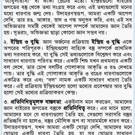
“ট্যাবুলারাসা” বা ফাঁকা স্লেটের মতো। ইন্দ্রিয়গুলো বাইরের
জগতের বস্তু থেকে তথ্য সংগ্রহ করে এবং এই তথ্যগুলোই মনের
মধ্যে ধারণার জন্ম দেয়। উদাহরণস্বরূপ, আমরা একটি আপেল
দেখি, তার রঙ, আকার, স্বাদ ও গন্ধ অনুভব করি, এবং এই সব
অভিজ্ঞতার সমষ্টি থেকেই আপেল সম্পর্কে আমাদের জ্ঞান তৈরি
হয়। সুতরাং, অভিজ্ঞতা ছাড়া কোনো জ্ঞান সম্ভব নয়।
২.
ইন্দ্রিয় ও বুদ্ধি
: জ্ঞান অর্জনের প্রক্রিয়ায়
ইন্দ্রিয় ও বুদ্ধি
একে
অপরের পরিপূরক। ইন্দ্রিয়গুলো বাহ্যিক বস্তু সম্পর্কে প্রাথমিক
তথ্য সরবরাহ করে, যা বুদ্ধি সেই তথ্যগুলোকে বিশ্লেষণ করে এবং
সাধারণ ধারণায় পরিণত করে। একটি শিশু যখন প্রথমবার একটি
বল দেখে, তার চোখ বলটির গোলাকার আকৃতি ও রঙ দেখতে
পায়। তার বুদ্ধি এই গোলাকার আকৃতি ও রঙের ধারণাগুলোকে
একত্রিত করে এবং “বল” নামক একটি সাধারণ ধারণা তৈরি
করে। এই প্রক্রিয়ায় ইন্দ্রিয়গুলো হলো তথ্যের প্রবেশদ্বার আর বুদ্ধি
হলো সেই তথ্যের প্রক্রিয়াকরণ কেন্দ্র।
৩.
প্রতিনিধিত্বমূলক বাস্তবতা
: একুইনাস মনে করতেন, আমাদের
জ্ঞান বাইরের জগতের বস্তুকে
প্রতিনিধিত্ব
করে। এর মানে হলো,
আমাদের মনে যে ধারণাগুলো তৈরি হয়, সেগুলো সরাসরি বস্তুর
প্রতিচ্ছবি না হলেও, বস্তুর মৌলিক রূপ বা সারমর্মকে ধারণ করে।
উদাহরণস্বরূপ, যখন আমরা একটি ঘোড়া দেখি, আমাদের মনে
ঘোড়ার একটি ধারণা তৈরি হয়, যা সব ঘোড়ার সাধারণ