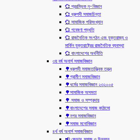
💞 প্ররম্ভিক নৃ-বিজ্ঞান
💞 ধ্রুপদী সমাজচিন্তা
💞 সামাজিক পরিসংখ্যান
💞 গবেষণা পদ্ধতি
💞 রাজনৈতিক সংগঠন এবং যুক্তরাজ্য ও
মার্কিন যুক্তরাষ্ট্রের রাজনৈতিক ব্যবস্থা
💞 বাংলাদেশের অর্থনীতি
৩য় বর্ষ অনার্স সমাজবিজ্ঞান
🌳ধ্রুপদী সমাজতাত্ত্বিক তত্ত্ব
🌳গ্রামীণ সমাজবিজ্ঞান
🌳ধর্মের সমাজবিজ্ঞান ২৩২০০৫
🌳সামাজিক অসমতা
🌳 সমাজ ও সম্প্রদায়
🌳বাংলাদেশের সমাজ কাঠামো
🌳নগর সমাজবিজ্ঞান
🌳সমাজ মনোবিজ্ঞান
৪র্থ বর্ষ অনার্স সমাজবিজ্ঞান
📢 জেন্ডার, সমাজ ও উন্নয়ন