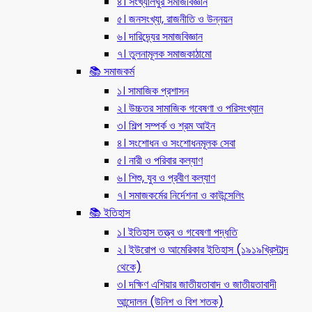
৪। সংখ্যালঘুর সমাজবিজ্ঞান
৫। জনসংখ্যা, রাজনীতি ও উন্নয়ন
৬। দারিদ্র্যের সমাজবিজ্ঞান
৭। তুলনামূলক সমাজকাঠামো
📚 সমাজকর্ম
১। সামাজিক প্রশাসন
২। উচ্চতর সামাজিক গবেষণা ও পরিসংখ্যান
৩। শিল্প সম্পর্ক ও শ্রম আইন
৪। সংশোধন ও সংশোধনমূলক সেবা
৫। নারী ও পরিবার কল্যাণ
৬। শিশু, যুব ও প্রবীণ কল্যাণ
৭। সমাজকর্মের নির্দেশনা ও কাউন্সেলিং
📚 ইতিহাস
১। ইতিহাস তত্ত্ব ও গবেষণা পদ্ধতি
২। ইউরোপ ও আমেরিকার ইতিহাস (১৯১৯খ্রিস্টাব্দ
থেকে)
৩। দক্ষিণ এশিয়ার জাতীয়তাবাদ ও জাতীয়তাবাদী
আন্দোলন (উনিশ ও বিশ শতক)