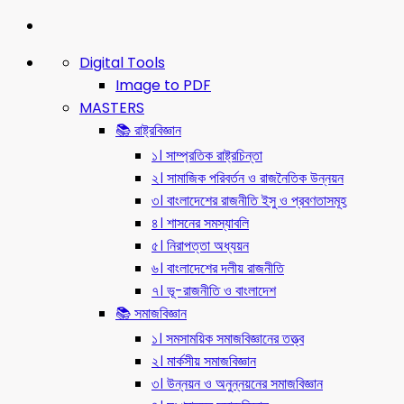
Digital Tools
Image to PDF
MASTERS
📚 রাষ্ট্রবিজ্ঞান
১। সাম্প্রতিক রাষ্ট্রচিন্তা
২। সামাজিক পরিবর্তন ও রাজনৈতিক উন্নয়ন
৩। বাংলাদেশের রাজনীতি ইসু ও প্রবণতাসমূহ
৪। শাসনের সমস্যাবলি
৫। নিরাপত্তা অধ্যয়ন
৬। বাংলাদেশের দলীয় রাজনীতি
৭। ভূ-রাজনীতি ও বাংলাদেশ
📚 সমাজবিজ্ঞান
১। সমসাময়িক সমাজবিজ্ঞানের তত্ত্ব
২। মার্কসীয় সমাজবিজ্ঞান
৩। উন্নয়ন ও অনুন্নয়নের সমাজবিজ্ঞান