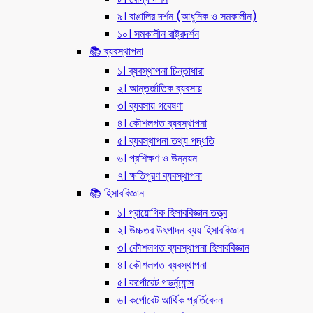
৯। বাঙালির দর্শন (আধুনিক ও সমকালীন)
১০। সমকালীন রাষ্ট্রদর্শন
📚 ব্যবস্থাপনা
১। ব্যবস্থাপনা চিন্তাধারা
২। আন্তর্জাতিক ব্যবসায়
৩। ব্যবসায় গবেষণা
৪। কৌশলগত ব্যবস্থাপনা
৫। ব্যবস্থাপনা তথ্য পদ্ধতি
৬। প্রশিক্ষণ ও উন্নয়ন
৭। ক্ষতিপূরণ ব্যবস্থাপনা
📚 হিসাববিজ্ঞান
১। প্রায়োগিক হিসাববিজ্ঞান তত্ত্ব
২। উচ্চতর উৎপাদন ব্যয় হিসাববিজ্ঞান
৩। কৌশলগত ব্যবস্থাপনা হিসাববিজ্ঞান
৪। কৌশলগত ব্যবস্থাপনা
৫। কর্পোরেট গভর্ন্য্যান্স
৬। কর্পোরেট আর্থিক প্রর্তিবেদন