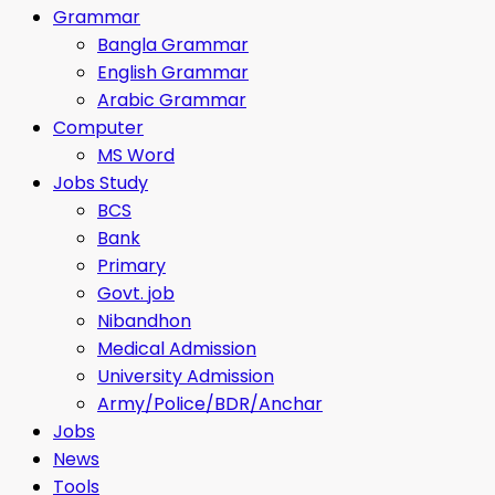
Grammar
Bangla Grammar
English Grammar
Arabic Grammar
Computer
MS Word
Jobs Study
BCS
Bank
Primary
Govt. job
Nibandhon
Medical Admission
University Admission
Army/Police/BDR/Anchar
Jobs
News
Tools