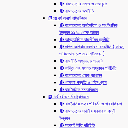
🔴 বাংলাদেশের সমাজ ও সংস্কৃতি
🔴 বাংলাদেশের অর্থনীতি
📗৩য় বর্ষ অনার্স রাষ্ট্রবিজ্ঞান
🔴 বাংলাদেশের রাজনৈতিক ও সাংবিধানিক
উন্নয়ন ১৯৭১ থেকে বর্তমান
🔴 আন্তর্জাতিক রাজনীতির মূলনীতি
🔴 দক্ষিণ এশিয়ার সরকার ও রাজনীতি ( ভারত,
পাকিস্তান, নেপাল ও শ্রীলংকা )
🔴 রাজনীতি অধ্যয়নের পদ্ধতি
🔴 শান্তি এবং সংঘাত অধ্যায়ন পরিচিতি
🔴 বাংলাদেশের লোক প্রশাসন
🔴 গবেষণা পদ্ধতি ও পরিসংখ্যান
🔴 রাজনৈতিক সমাজবিজ্ঞান
📗 ৪র্থ বর্ষ অনার্স রাষ্ট্রবিজ্ঞান
🔴 রাজনৈতিক তত্ত্ব পরিবর্তন ও ধারাবাহিকতা
🔴 বাংলাদেশের স্থানীয় সরকার ও পল্লী
উন্নয়ন
🔴 সরকারি নীতি পরিচিতি