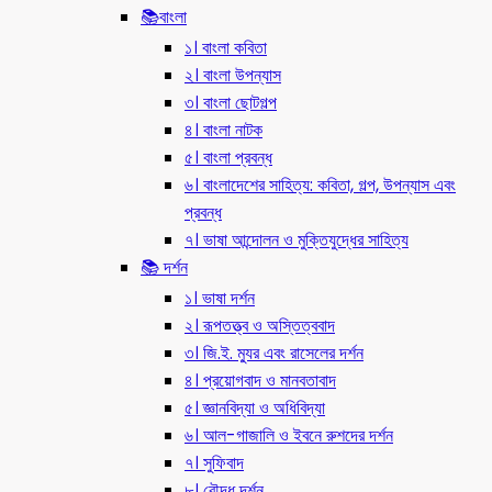
📚বাংলা
১। বাংলা কবিতা
২। বাংলা উপন্যাস
৩। বাংলা ছোটগল্প
৪। বাংলা নাটক
৫। বাংলা প্রবন্ধ
৬। বাংলাদেশের সাহিত্য: কবিতা, গল্প, উপন্যাস এবং
প্রবন্ধ
৭। ভাষা আন্দোলন ও মুক্তিযুদ্ধের সাহিত্য
📚 দর্শন
১। ভাষা দর্শন
২। রূপতত্ত্ব ও অস্তিত্ববাদ
৩। জি.ই. ম্যুর এবং রাসেলের দর্শন
৪। প্রয়োগবাদ ও মানবতাবাদ
৫। জ্ঞানবিদ্যা ও অধিবিদ্যা
৬। আল-গাজালি ও ইবনে রুশদের দর্শন
৭। সুফিবাদ
৮। বৌদ্ধ দর্শন