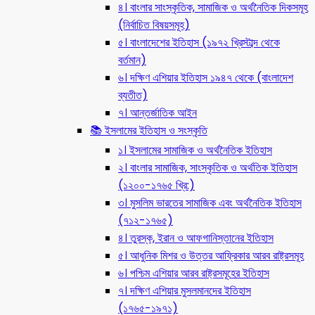
৪। বাংলার সাংস্কৃতিক, সামাজিক ও অর্থনৈতিক দিকসমূহ
(নির্বাচিত বিষয়সমূহ)
৫। বাংলাদেশের ইতিহাস (১৯৭২ খ্রিস্টাব্দ থেকে
বর্তমান)
৬। দক্ষিণ এশিয়ার ইতিহাস ১৯৪৭ থেকে (বাংলাদেশ
ব্যতীত)
৭। আন্তর্জাতিক আইন
📚 ইসলামের ইতিহাস ও সংস্কৃতি
১। ইসলামের সামাজিক ও অর্থনৈতিক ইতিহাস
২। বাংলার সামাজিক, সাংস্কৃতিক ও অর্থতিক ইতিহাস
(১২০০-১৭৬৫ খ্রি:)
৩। মুসলিম ভারতের সামাজিক এবং অর্থনৈতিক ইতিহাস
(৭১২-১৭৬৫)
৪। তুরস্ক, ইরান ও আফগানিস্তানের ইতিহাস
৫। আধুনিক মিশর ও উত্তর আফ্রিকার আরব রাষ্ট্রসমূহ
৬। পশ্চিম এশিয়ার আরব রাষ্ট্রসমূহের ইতিহাস
৭। দক্ষিণ এশিয়ার মুসলমানদের ইতিহাস
(১৭৬৫-১৯৭১)