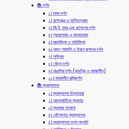
📚 দর্শন
১। ভাষা দর্শন
২। রূপতত্ত্ব ও অস্তিত্ববাদ
৩। জি.ই. ম্যুর এবং রাসেলের দর্শন
৪। প্রয়োগবাদ ও মানবতাবাদ
৫। জ্ঞানবিদ্যা ও অধিবিদ্যা
৬। আল-গাজালি ও ইবনে রুশদের দর্শন
৭। সুফিবাদ
৮। বৌদ্ধ দর্শন
৯। বাঙালির দর্শন (আধুনিক ও সমকালীন)
১০। সমকালীন রাষ্ট্রদর্শন
📚 ব্যবস্থাপনা
১। ব্যবস্থাপনা চিন্তাধারা
২। আন্তর্জাতিক ব্যবসায়
৩। ব্যবসায় গবেষণা
৪। কৌশলগত ব্যবস্থাপনা
৫। ব্যবস্থাপনা তথ্য পদ্ধতি