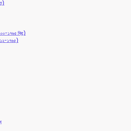
ীত)
১২০০-১৭৬৫ খ্রি:)
 (৭১২-১৭৬৫)
ধ