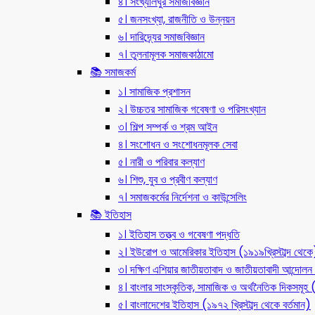
৪। সংখ্যালঘুর সমাজবিজ্ঞান
৫। জনসংখ্যা, রাজনীতি ও উন্নয়ন
৬। দারিদ্র্যের সমাজবিজ্ঞান
৭। তুলনামূলক সমাজকাঠামো
📚 সমাজকর্ম
১। সামাজিক প্রশাসন
২। উচ্চতর সামাজিক গবেষণা ও পরিসংখ্যান
৩। শিল্প সম্পর্ক ও শ্রম আইন
৪। সংশোধন ও সংশোধনমূলক সেবা
৫। নারী ও পরিবার কল্যাণ
৬। শিশু, যুব ও প্রবীণ কল্যাণ
৭। সমাজকর্মের নির্দেশনা ও কাউন্সেলিং
📚 ইতিহাস
১। ইতিহাস তত্ত্ব ও গবেষণা পদ্ধতি
২। ইউরোপ ও আমেরিকার ইতিহাস (১৯১৯খ্রিস্টাব্দ থেকে
৩। দক্ষিণ এশিয়ার জাতীয়তাবাদ ও জাতীয়তাবাদী আন্দো
৪। বাংলার সাংস্কৃতিক, সামাজিক ও অর্থনৈতিক দিকসমূহ (ন
৫। বাংলাদেশের ইতিহাস (১৯৭২ খ্রিস্টাব্দ থেকে বর্তমান)