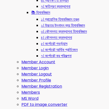
৬। প্রশিক্ষণ ও উন্নয়ন
৭। ক্ষতিপূরণ ব্যবস্থাপনা
📚 হিসাববিজ্ঞান
১। প্রায়োগিক হিসাববিজ্ঞান তত্ত্ব
২। উচ্চতর উৎপাদন ব্যয় হিসাববিজ্ঞান
৩। কৌশলগত ব্যবস্থাপনা হিসাববিজ্ঞান
৪। কৌশলগত ব্যবস্থাপনা
৫। কর্পোরেট গভর্ন্য্যান্স
৬। কর্পোরেট আর্থিক প্রর্তিবেদন
৭। কর্পোরেট কর পরিকল্পনা
Member Account
Member Login
Member Logout
Member Profile
Member Registration
Members
MS Word
PDF to image converter