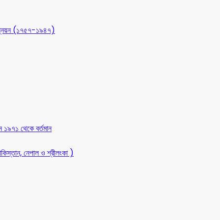
 উন্নয়ন (১৭৫৭-১৯৪৭)
ন ১৯৭১ থেকে বর্তমান
কিস্তান, নেপাল ও শ্রীলংকা )