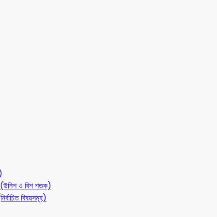
)
লন (উনিশ ও বিশ শতক)
ির্বাচিত বিষয়সমূহ)