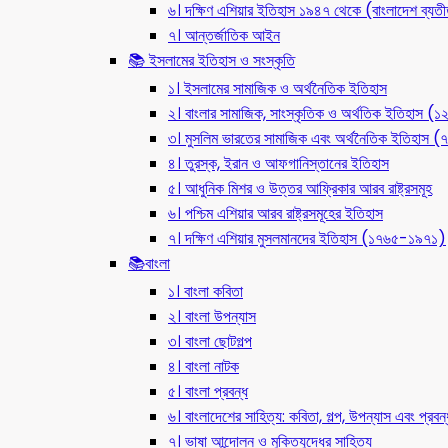
৬। দক্ষিণ এশিয়ার ইতিহাস ১৯৪৭ থেকে (বাংলাদেশ ব্যত
৭। আন্তর্জাতিক আইন
📚 ইসলামের ইতিহাস ও সংস্কৃতি
১। ইসলামের সামাজিক ও অর্থনৈতিক ইতিহাস
২। বাংলার সামাজিক, সাংস্কৃতিক ও অর্থতিক ইতিহাস (
৩। মুসলিম ভারতের সামাজিক এবং অর্থনৈতিক ইতিহাস
৪। তুরস্ক, ইরান ও আফগানিস্তানের ইতিহাস
৫। আধুনিক মিশর ও উত্তর আফ্রিকার আরব রাষ্ট্রসমূহ
৬। পশ্চিম এশিয়ার আরব রাষ্ট্রসমূহের ইতিহাস
৭। দক্ষিণ এশিয়ার মুসলমানদের ইতিহাস (১৭৬৫-১৯৭১)
📚বাংলা
১। বাংলা কবিতা
২। বাংলা উপন্যাস
৩। বাংলা ছোটগল্প
৪। বাংলা নাটক
৫। বাংলা প্রবন্ধ
৬। বাংলাদেশের সাহিত্য: কবিতা, গল্প, উপন্যাস এবং প্রবন্
৭। ভাষা আন্দোলন ও মুক্তিযুদ্ধের সাহিত্য