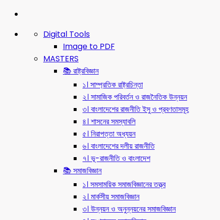
Digital Tools
Image to PDF
MASTERS
📚 রাষ্ট্রবিজ্ঞান
১। সাম্প্রতিক রাষ্ট্রচিন্তা
২। সামাজিক পরিবর্তন ও রাজনৈতিক উন্নয়ন
৩। বাংলাদেশের রাজনীতি ইসু ও প্রবণতাসমূহ
৪। শাসনের সমস্যাবলি
৫। নিরাপত্তা অধ্যয়ন
৬। বাংলাদেশের দলীয় রাজনীতি
৭। ভূ-রাজনীতি ও বাংলাদেশ
📚 সমাজবিজ্ঞান
১। সমসাময়িক সমাজবিজ্ঞানের তত্ত্ব
২। মার্কসীয় সমাজবিজ্ঞান
৩। উন্নয়ন ও অনুন্নয়নের সমাজবিজ্ঞান