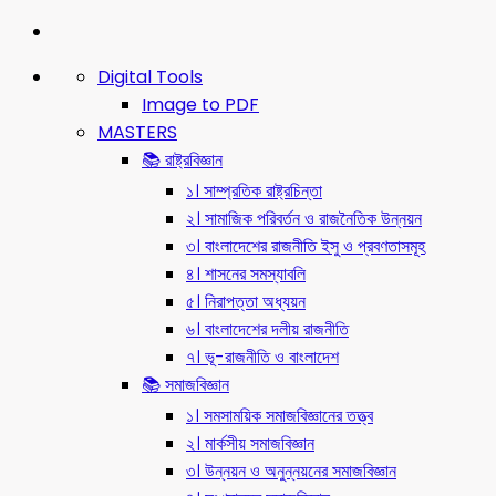
Digital Tools
Image to PDF
MASTERS
📚 রাষ্ট্রবিজ্ঞান
১। সাম্প্রতিক রাষ্ট্রচিন্তা
২। সামাজিক পরিবর্তন ও রাজনৈতিক উন্নয়ন
৩। বাংলাদেশের রাজনীতি ইসু ও প্রবণতাসমূহ
৪। শাসনের সমস্যাবলি
৫। নিরাপত্তা অধ্যয়ন
৬। বাংলাদেশের দলীয় রাজনীতি
৭। ভূ-রাজনীতি ও বাংলাদেশ
📚 সমাজবিজ্ঞান
১। সমসাময়িক সমাজবিজ্ঞানের তত্ত্ব
২। মার্কসীয় সমাজবিজ্ঞান
৩। উন্নয়ন ও অনুন্নয়নের সমাজবিজ্ঞান