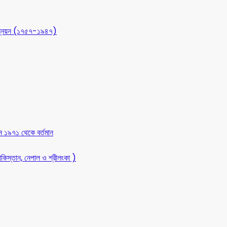
 উন্নয়ন (১৭৫৭-১৯৪৭)
ন ১৯৭১ থেকে বর্তমান
কিস্তান, নেপাল ও শ্রীলংকা )