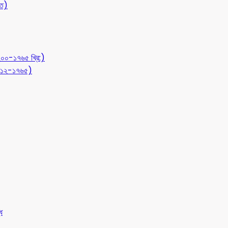
ীত)
১২০০-১৭৬৫ খ্রি:)
 (৭১২-১৭৬৫)
ধ