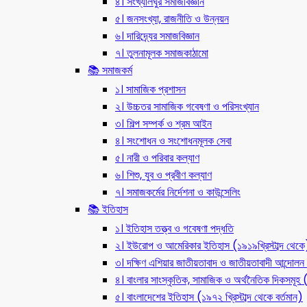
৪। সংখ্যালঘুর সমাজবিজ্ঞান
৫। জনসংখ্যা, রাজনীতি ও উন্নয়ন
৬। দারিদ্র্যের সমাজবিজ্ঞান
৭। তুলনামূলক সমাজকাঠামো
📚 সমাজকর্ম
১। সামাজিক প্রশাসন
২। উচ্চতর সামাজিক গবেষণা ও পরিসংখ্যান
৩। শিল্প সম্পর্ক ও শ্রম আইন
৪। সংশোধন ও সংশোধনমূলক সেবা
৫। নারী ও পরিবার কল্যাণ
৬। শিশু, যুব ও প্রবীণ কল্যাণ
৭। সমাজকর্মের নির্দেশনা ও কাউন্সেলিং
📚 ইতিহাস
১। ইতিহাস তত্ত্ব ও গবেষণা পদ্ধতি
২। ইউরোপ ও আমেরিকার ইতিহাস (১৯১৯খ্রিস্টাব্দ থেকে
৩। দক্ষিণ এশিয়ার জাতীয়তাবাদ ও জাতীয়তাবাদী আন্দো
৪। বাংলার সাংস্কৃতিক, সামাজিক ও অর্থনৈতিক দিকসমূহ (ন
৫। বাংলাদেশের ইতিহাস (১৯৭২ খ্রিস্টাব্দ থেকে বর্তমান)