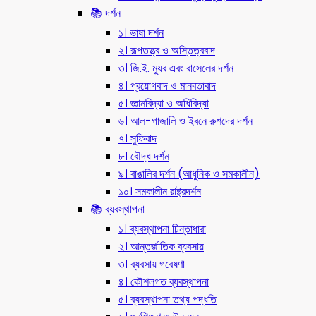
📚 দর্শন
১। ভাষা দর্শন
২। রূপতত্ত্ব ও অস্তিত্ববাদ
৩। জি.ই. ম্যুর এবং রাসেলের দর্শন
৪। প্রয়োগবাদ ও মানবতাবাদ
৫। জ্ঞানবিদ্যা ও অধিবিদ্যা
৬। আল-গাজালি ও ইবনে রুশদের দর্শন
৭। সুফিবাদ
৮। বৌদ্ধ দর্শন
৯। বাঙালির দর্শন (আধুনিক ও সমকালীন)
১০। সমকালীন রাষ্ট্রদর্শন
📚 ব্যবস্থাপনা
১। ব্যবস্থাপনা চিন্তাধারা
২। আন্তর্জাতিক ব্যবসায়
৩। ব্যবসায় গবেষণা
৪। কৌশলগত ব্যবস্থাপনা
৫। ব্যবস্থাপনা তথ্য পদ্ধতি