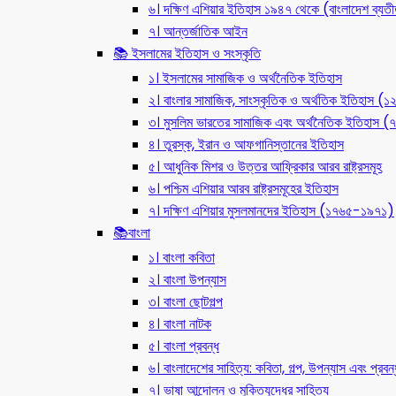
৬। দক্ষিণ এশিয়ার ইতিহাস ১৯৪৭ থেকে (বাংলাদেশ ব্যত
৭। আন্তর্জাতিক আইন
📚 ইসলামের ইতিহাস ও সংস্কৃতি
১। ইসলামের সামাজিক ও অর্থনৈতিক ইতিহাস
২। বাংলার সামাজিক, সাংস্কৃতিক ও অর্থতিক ইতিহাস (
৩। মুসলিম ভারতের সামাজিক এবং অর্থনৈতিক ইতিহাস
৪। তুরস্ক, ইরান ও আফগানিস্তানের ইতিহাস
৫। আধুনিক মিশর ও উত্তর আফ্রিকার আরব রাষ্ট্রসমূহ
৬। পশ্চিম এশিয়ার আরব রাষ্ট্রসমূহের ইতিহাস
৭। দক্ষিণ এশিয়ার মুসলমানদের ইতিহাস (১৭৬৫-১৯৭১)
📚বাংলা
১। বাংলা কবিতা
২। বাংলা উপন্যাস
৩। বাংলা ছোটগল্প
৪। বাংলা নাটক
৫। বাংলা প্রবন্ধ
৬। বাংলাদেশের সাহিত্য: কবিতা, গল্প, উপন্যাস এবং প্রবন্
৭। ভাষা আন্দোলন ও মুক্তিযুদ্ধের সাহিত্য