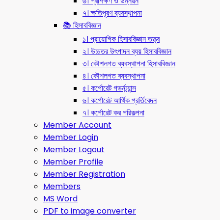
৬। প্রশিক্ষণ ও উন্নয়ন
৭। ক্ষতিপূরণ ব্যবস্থাপনা
📚 হিসাববিজ্ঞান
১। প্রায়োগিক হিসাববিজ্ঞান তত্ত্ব
২। উচ্চতর উৎপাদন ব্যয় হিসাববিজ্ঞান
৩। কৌশলগত ব্যবস্থাপনা হিসাববিজ্ঞান
৪। কৌশলগত ব্যবস্থাপনা
৫। কর্পোরেট গভর্ন্য্যান্স
৬। কর্পোরেট আর্থিক প্রর্তিবেদন
৭। কর্পোরেট কর পরিকল্পনা
Member Account
Member Login
Member Logout
Member Profile
Member Registration
Members
MS Word
PDF to image converter