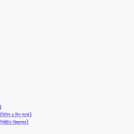
)
লন (উনিশ ও বিশ শতক)
ির্বাচিত বিষয়সমূহ)