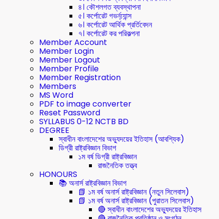
৪। কৌশলগত ব্যবস্থাপনা
৫। কর্পোরেট গভর্ন্য্যান্স
৬। কর্পোরেট আর্থিক প্রর্তিবেদন
৭। কর্পোরেট কর পরিকল্পনা
Member Account
Member Login
Member Logout
Member Profile
Member Registration
Members
MS Word
PDF to image converter
Reset Password
SYLLABUS 0-12 NCTB BD
DEGREE
স্বাধীন বাংলাদেশের অভ্যুদয়ের ইতিহাস (আবশ্যিক)
ডিগ্রী রাষ্ট্রবিজ্ঞান বিভাগ
১ম বর্ষ ডিগ্রী রাষ্ট্রবিজ্ঞান
রাজনৈতিক তত্ত্ব
HONOURS
📚 অনার্স রাষ্ট্রবিজ্ঞান বিভাগ
📗 ১ম বর্ষ অনার্স রাষ্ট্রবিজ্ঞান (নতুন সিলেবাস)
📗 ১ম বর্ষ অনার্স রাষ্ট্রবিজ্ঞান (পুরাতন সিলেবাস)
🔴 স্বাধীন বাংলাদেশের অভ্যুদয়ের ইতিহাস
🔴 রাজনৈতিক প্রতিষ্ঠান ও সংগঠন