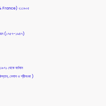
SA & France) ২১১৯০৫
উন্নয়ন (১৭৫৭-১৯৪৭)
 ১৯৭১ থেকে বর্তমান
িস্তান, নেপাল ও শ্রীলংকা )