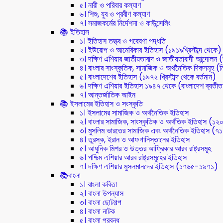
৫। নারী ও পরিবার কল্যাণ
৬। শিশু, যুব ও প্রবীণ কল্যাণ
৭। সমাজকর্মের নির্দেশনা ও কাউন্সেলিং
📚 ইতিহাস
১। ইতিহাস তত্ত্ব ও গবেষণা পদ্ধতি
২। ইউরোপ ও আমেরিকার ইতিহাস (১৯১৯খ্রিস্টাব্দ থেকে)
৩। দক্ষিণ এশিয়ার জাতীয়তাবাদ ও জাতীয়তাবাদী আন্দোলন
৪। বাংলার সাংস্কৃতিক, সামাজিক ও অর্থনৈতিক দিকসমূহ (নি
৫। বাংলাদেশের ইতিহাস (১৯৭২ খ্রিস্টাব্দ থেকে বর্তমান)
৬। দক্ষিণ এশিয়ার ইতিহাস ১৯৪৭ থেকে (বাংলাদেশ ব্যতী
৭। আন্তর্জাতিক আইন
📚 ইসলামের ইতিহাস ও সংস্কৃতি
১। ইসলামের সামাজিক ও অর্থনৈতিক ইতিহাস
২। বাংলার সামাজিক, সাংস্কৃতিক ও অর্থতিক ইতিহাস (১২
৩। মুসলিম ভারতের সামাজিক এবং অর্থনৈতিক ইতিহাস (
৪। তুরস্ক, ইরান ও আফগানিস্তানের ইতিহাস
৫। আধুনিক মিশর ও উত্তর আফ্রিকার আরব রাষ্ট্রসমূহ
৬। পশ্চিম এশিয়ার আরব রাষ্ট্রসমূহের ইতিহাস
৭। দক্ষিণ এশিয়ার মুসলমানদের ইতিহাস (১৭৬৫-১৯৭১)
📚বাংলা
১। বাংলা কবিতা
২। বাংলা উপন্যাস
৩। বাংলা ছোটগল্প
৪। বাংলা নাটক
৫। বাংলা প্রবন্ধ