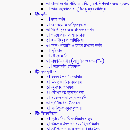
৬। বাংলাদেশের সাহিত্য: কবিতা, গল্প, উপন্যাস এবং প্রবন্ধ
৭। ভাষা আন্দোলন ও মুক্তিযুদ্ধের সাহিত্য
📚 দর্শন
১। ভাষা দর্শন
২। রূপতত্ত্ব ও অস্তিত্ববাদ
৩। জি.ই. ম্যুর এবং রাসেলের দর্শন
৪। প্রয়োগবাদ ও মানবতাবাদ
৫। জ্ঞানবিদ্যা ও অধিবিদ্যা
৬। আল-গাজালি ও ইবনে রুশদের দর্শন
৭। সুফিবাদ
৮। বৌদ্ধ দর্শন
৯। বাঙালির দর্শন (আধুনিক ও সমকালীন)
১০। সমকালীন রাষ্ট্রদর্শন
📚 ব্যবস্থাপনা
১। ব্যবস্থাপনা চিন্তাধারা
২। আন্তর্জাতিক ব্যবসায়
৩। ব্যবসায় গবেষণা
৪। কৌশলগত ব্যবস্থাপনা
৫। ব্যবস্থাপনা তথ্য পদ্ধতি
৬। প্রশিক্ষণ ও উন্নয়ন
৭। ক্ষতিপূরণ ব্যবস্থাপনা
📚 হিসাববিজ্ঞান
১। প্রায়োগিক হিসাববিজ্ঞান তত্ত্ব
২। উচ্চতর উৎপাদন ব্যয় হিসাববিজ্ঞান
৩। কৌশলগত ব্যবস্থাপনা হিসাববিজ্ঞান