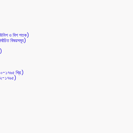
 (উনিশ ও বিশ শতক)
র্বাচিত বিষয়সমূহ)
ত)
০০-১৭৬৫ খ্রি:)
৭১২-১৭৬৫)