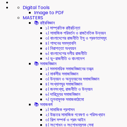
Digital Tools
Image to PDF
MASTERS
📚 রাষ্ট্রবিজ্ঞান
১। সাম্প্রতিক রাষ্ট্রচিন্তা
২। সামাজিক পরিবর্তন ও রাজনৈতিক উন্নয়ন
৩। বাংলাদেশের রাজনীতি ইসু ও প্রবণতাসমূহ
৪। শাসনের সমস্যাবলি
৫। নিরাপত্তা অধ্যয়ন
৬। বাংলাদেশের দলীয় রাজনীতি
৭। ভূ-রাজনীতি ও বাংলাদেশ
📚 সমাজবিজ্ঞান
১। সমসাময়িক সমাজবিজ্ঞানের তত্ত্ব
২। মার্কসীয় সমাজবিজ্ঞান
৩। উন্নয়ন ও অনুন্নয়নের সমাজবিজ্ঞান
৪। সংখ্যালঘুর সমাজবিজ্ঞান
৫। জনসংখ্যা, রাজনীতি ও উন্নয়ন
৬। দারিদ্র্যের সমাজবিজ্ঞান
৭। তুলনামূলক সমাজকাঠামো
📚 সমাজকর্ম
১। সামাজিক প্রশাসন
২। উচ্চতর সামাজিক গবেষণা ও পরিসংখ্যান
৩। শিল্প সম্পর্ক ও শ্রম আইন
৪। সংশোধন ও সংশোধনমূলক সেবা