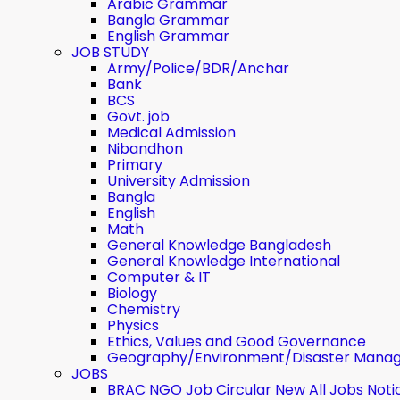
Arabic Grammar
Bangla Grammar
English Grammar
JOB STUDY
Army/Police/BDR/Anchar
Bank
BCS
Govt. job
Medical Admission
Nibandhon
Primary
University Admission
Bangla
English
Math
General Knowledge Bangladesh
General Knowledge International
Computer & IT
Biology
Chemistry
Physics
Ethics, Values ​​and Good Governance
Geography/Environment/Disaster Mana
JOBS
BRAC NGO Job Circular New All Jobs Noti