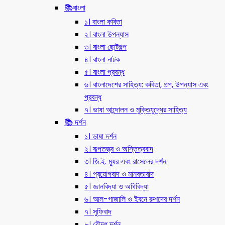
📚বাংলা
১। বাংলা কবিতা
২। বাংলা উপন্যাস
৩। বাংলা ছোটগল্প
৪। বাংলা নাটক
৫। বাংলা প্রবন্ধ
৬। বাংলাদেশের সাহিত্য: কবিতা, গল্প, উপন্যাস এবং
প্রবন্ধ
৭। ভাষা আন্দোলন ও মুক্তিযুদ্ধের সাহিত্য
📚 দর্শন
১। ভাষা দর্শন
২। রূপতত্ত্ব ও অস্তিত্ববাদ
৩। জি.ই. ম্যুর এবং রাসেলের দর্শন
৪। প্রয়োগবাদ ও মানবতাবাদ
৫। জ্ঞানবিদ্যা ও অধিবিদ্যা
৬। আল-গাজালি ও ইবনে রুশদের দর্শন
৭। সুফিবাদ
৮। বৌদ্ধ দর্শন