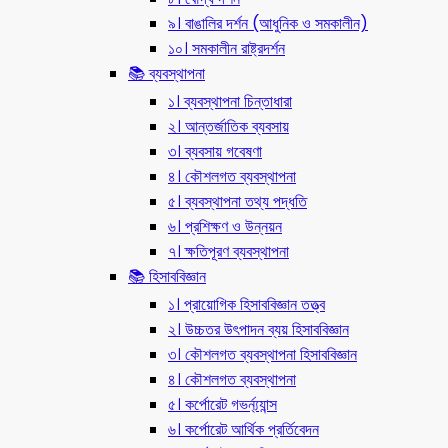
৯। বাঙালির দর্শন (আধুনিক ও সমকালীন)
১০। সমকালীন রাষ্ট্রদর্শন
📚 ব্যবস্থাপনা
১। ব্যবস্থাপনা চিন্তাধারা
২। আন্তর্জাতিক ব্যবসায়
৩। ব্যবসায় গবেষণা
৪। কৌশলগত ব্যবস্থাপনা
৫। ব্যবস্থাপনা তথ্য পদ্ধতি
৬। প্রশিক্ষণ ও উন্নয়ন
৭। ক্ষতিপূরণ ব্যবস্থাপনা
📚 হিসাববিজ্ঞান
১। প্রায়োগিক হিসাববিজ্ঞান তত্ত্ব
২। উচ্চতর উৎপাদন ব্যয় হিসাববিজ্ঞান
৩। কৌশলগত ব্যবস্থাপনা হিসাববিজ্ঞান
৪। কৌশলগত ব্যবস্থাপনা
৫। কর্পোরেট গভর্ন্য্যান্স
৬। কর্পোরেট আর্থিক প্রর্তিবেদন