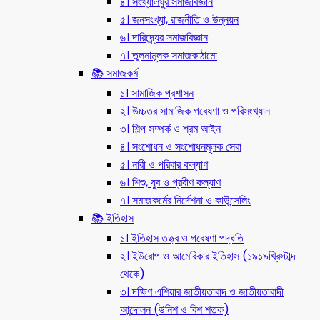
৪। সংখ্যালঘুর সমাজবিজ্ঞান
৫। জনসংখ্যা, রাজনীতি ও উন্নয়ন
৬। দারিদ্র্যের সমাজবিজ্ঞান
৭। তুলনামূলক সমাজকাঠামো
📚 সমাজকর্ম
১। সামাজিক প্রশাসন
২। উচ্চতর সামাজিক গবেষণা ও পরিসংখ্যান
৩। শিল্প সম্পর্ক ও শ্রম আইন
৪। সংশোধন ও সংশোধনমূলক সেবা
৫। নারী ও পরিবার কল্যাণ
৬। শিশু, যুব ও প্রবীণ কল্যাণ
৭। সমাজকর্মের নির্দেশনা ও কাউন্সেলিং
📚 ইতিহাস
১। ইতিহাস তত্ত্ব ও গবেষণা পদ্ধতি
২। ইউরোপ ও আমেরিকার ইতিহাস (১৯১৯খ্রিস্টাব্দ
থেকে)
৩। দক্ষিণ এশিয়ার জাতীয়তাবাদ ও জাতীয়তাবাদী
আন্দোলন (উনিশ ও বিশ শতক)