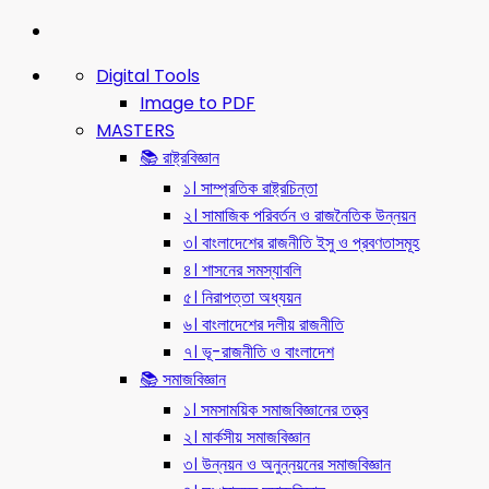
Digital Tools
Image to PDF
MASTERS
📚 রাষ্ট্রবিজ্ঞান
১। সাম্প্রতিক রাষ্ট্রচিন্তা
২। সামাজিক পরিবর্তন ও রাজনৈতিক উন্নয়ন
৩। বাংলাদেশের রাজনীতি ইসু ও প্রবণতাসমূহ
৪। শাসনের সমস্যাবলি
৫। নিরাপত্তা অধ্যয়ন
৬। বাংলাদেশের দলীয় রাজনীতি
৭। ভূ-রাজনীতি ও বাংলাদেশ
📚 সমাজবিজ্ঞান
১। সমসাময়িক সমাজবিজ্ঞানের তত্ত্ব
২। মার্কসীয় সমাজবিজ্ঞান
৩। উন্নয়ন ও অনুন্নয়নের সমাজবিজ্ঞান