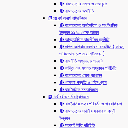
🔴 বাংলাদেশের সমাজ ও সংস্কৃতি
🔴 বাংলাদেশের অর্থনীতি
📗৩য় বর্ষ অনার্স রাষ্ট্রবিজ্ঞান
🔴 বাংলাদেশের রাজনৈতিক ও সাংবিধানিক
উন্নয়ন ১৯৭১ থেকে বর্তমান
🔴 আন্তর্জাতিক রাজনীতির মূলনীতি
🔴 দক্ষিণ এশিয়ার সরকার ও রাজনীতি ( ভারত,
পাকিস্তান, নেপাল ও শ্রীলংকা )
🔴 রাজনীতি অধ্যয়নের পদ্ধতি
🔴 শান্তি এবং সংঘাত অধ্যায়ন পরিচিতি
🔴 বাংলাদেশের লোক প্রশাসন
🔴 গবেষণা পদ্ধতি ও পরিসংখ্যান
🔴 রাজনৈতিক সমাজবিজ্ঞান
📗 ৪র্থ বর্ষ অনার্স রাষ্ট্রবিজ্ঞান
🔴 রাজনৈতিক তত্ত্ব পরিবর্তন ও ধারাবাহিকতা
🔴 বাংলাদেশের স্থানীয় সরকার ও পল্লী
উন্নয়ন
🔴 সরকারি নীতি পরিচিতি