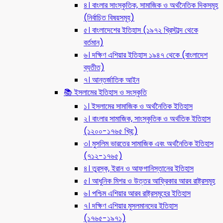
৪। বাংলার সাংস্কৃতিক, সামাজিক ও অর্থনৈতিক দিকসমূহ
(নির্বাচিত বিষয়সমূহ)
৫। বাংলাদেশের ইতিহাস (১৯৭২ খ্রিস্টাব্দ থেকে
বর্তমান)
৬। দক্ষিণ এশিয়ার ইতিহাস ১৯৪৭ থেকে (বাংলাদেশ
ব্যতীত)
৭। আন্তর্জাতিক আইন
📚 ইসলামের ইতিহাস ও সংস্কৃতি
১। ইসলামের সামাজিক ও অর্থনৈতিক ইতিহাস
২। বাংলার সামাজিক, সাংস্কৃতিক ও অর্থতিক ইতিহাস
(১২০০-১৭৬৫ খ্রি:)
৩। মুসলিম ভারতের সামাজিক এবং অর্থনৈতিক ইতিহাস
(৭১২-১৭৬৫)
৪। তুরস্ক, ইরান ও আফগানিস্তানের ইতিহাস
৫। আধুনিক মিশর ও উত্তর আফ্রিকার আরব রাষ্ট্রসমূহ
৬। পশ্চিম এশিয়ার আরব রাষ্ট্রসমূহের ইতিহাস
৭। দক্ষিণ এশিয়ার মুসলমানদের ইতিহাস
(১৭৬৫-১৯৭১)