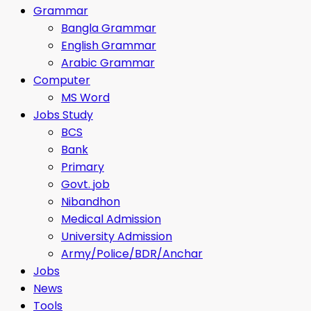
Grammar
Bangla Grammar
English Grammar
Arabic Grammar
Computer
MS Word
Jobs Study
BCS
Bank
Primary
Govt. job
Nibandhon
Medical Admission
University Admission
Army/Police/BDR/Anchar
Jobs
News
Tools