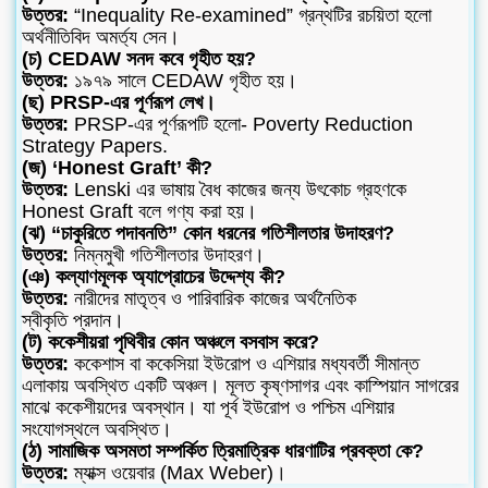
উত্তর:
“Inequality Re-examined” গ্রন্থটির রচয়িতা হলো
অর্থনীতিবিদ অমর্ত্য সেন।
(চ) CEDAW সনদ কবে গৃহীত হয়?
উত্তর:
১৯৭৯ সালে CEDAW গৃহীত হয়।
(ছ) PRSP-এর পূর্ণরূপ লেখ।
উত্তর:
PRSP-এর পূর্ণরূপটি হলো- Poverty Reduction
Strategy Papers.
(জ) ‘Honest Graft’ কী?
উত্তর:
Lenski এর ভাষায় বৈধ কাজের জন্য উৎকোচ গ্রহণকে
Honest Graft বলে গণ্য করা হয়।
(ঝ) “চাকুরিতে পদাবনতি” কোন ধরনের গতিশীলতার উদাহরণ?
উত্তর:
নিম্নমুখী গতিশীলতার উদাহরণ।
(ঞ) কল্যাণমূলক অ্যাপ্রোচের উদ্দেশ্য কী?
উত্তর:
নারীদের মাতৃত্ব ও পারিবারিক কাজের অর্থনৈতিক
স্বীকৃতি প্রদান।
(ট) ককেশীয়রা পৃথিবীর কোন অঞ্চলে বসবাস করে?
উত্তর:
ককেশাস বা ককেসিয়া ইউরোপ ও এশিয়ার মধ্যবর্তী সীমান্ত
এলাকায় অবস্থিত একটি অঞ্চল। মূলত কৃষ্ণসাগর এবং কাস্পিয়ান সাগরের
মাঝে ককেশীয়দের অবস্থান। যা পূর্ব ইউরোপ ও পশ্চিম এশিয়ার
সংযোগস্থলে অবস্থিত।
(ঠ) সামাজিক অসমতা সম্পর্কিত ত্রিমাত্রিক ধারণাটির প্রবক্তা কে?
উত্তর:
ম্যাক্স ওয়েবার (Max Weber)।