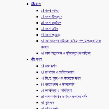
📚বাংলা
১। বাংলা কবিতা
২। বাংলা উপন্যাস
৩। বাংলা ছোটগল্প
৪। বাংলা নাটক
৫। বাংলা প্রবন্ধ
৬। বাংলাদেশের সাহিত্য: কবিতা, গল্প, উপন্যাস এবং
প্রবন্ধ
৭। ভাষা আন্দোলন ও মুক্তিযুদ্ধের সাহিত্য
📚 দর্শন
১। ভাষা দর্শন
২। রূপতত্ত্ব ও অস্তিত্ববাদ
৩। জি.ই. ম্যুর এবং রাসেলের দর্শন
৪। প্রয়োগবাদ ও মানবতাবাদ
৫। জ্ঞানবিদ্যা ও অধিবিদ্যা
৬। আল-গাজালি ও ইবনে রুশদের দর্শন
৭। সুফিবাদ
৮। বৌদ্ধ দর্শন