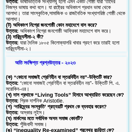
উত্তর:
ভাষাভিত্তিক সংখ্যালঘু হলো এমন একটি গোষ্ঠী যারা ‘তাদের
নিজস্ব ভাষায় কথা বলে। যা রাষ্ট্রের অধিকাংশ প্রধান ভাষা থেকে
আলাদা। তারা সাংস্কৃতিক,সামাজিক ও রাজনৈতিক সংখ্যাগরিষ্ঠ গোষ্ঠী থেকে
আলাদা।
(ট) অধিকাংশ নিগ্রো জনগোষ্ঠী কোন মহাদেশে বাস করে?
উত্তর:
অধিকাংশ নিগ্রো জনগোষ্ঠী আফ্রিকা মহাদেশে বাস করে।
(ঠ) দারিদ্র্যসীমা-২ কী?
উত্তর:
যারা দৈনিক ১৮০৫ কিলোক্যালরি খাবার গ্রহণ করে তারাই হলো
দারিদ্র্যসীমা-২।
অতি সংক্ষিপ্ত প্রশ্নউত্তর - ২০২৩
(ক) “কোনো সমাজই শ্রেণিহীন বা স্তরবিহীন নয়”-উক্তিটি কার?
উত্তর:
“কোনো সমাজই শ্রেণিহীন বা স্তরবিহীন নয়”- উক্তিটি পি. এ.
সরোকিন-এর।
(খ) দাস প্রথাকে “Living Tools” হিসাবে আখ্যায়িত করেছেন কে?
উত্তর:
গ্রিক দার্শনিক Aristotle.
(গ) ‘দারিদ্র্যের সংস্কৃতি’ প্রত্যয়টি প্রথম কে ব্যবহার করেন?
উত্তর:
অস্কার লুইস।
(ঘ) মার্কসের মতে সর্বাধিক অসম সমাজ কোনটি?
উত্তর:
পুঁজিবাদী সমাজ।
(ঙ) “Inequality Re-examined” গ্রন্থের রচয়িতা কে?