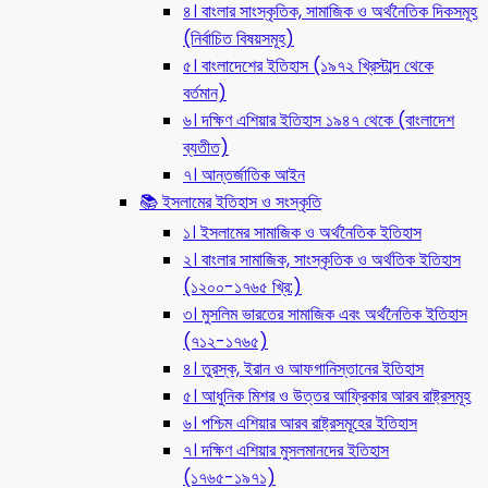
৪। বাংলার সাংস্কৃতিক, সামাজিক ও অর্থনৈতিক দিকসমূহ
(নির্বাচিত বিষয়সমূহ)
৫। বাংলাদেশের ইতিহাস (১৯৭২ খ্রিস্টাব্দ থেকে
বর্তমান)
৬। দক্ষিণ এশিয়ার ইতিহাস ১৯৪৭ থেকে (বাংলাদেশ
ব্যতীত)
৭। আন্তর্জাতিক আইন
📚 ইসলামের ইতিহাস ও সংস্কৃতি
১। ইসলামের সামাজিক ও অর্থনৈতিক ইতিহাস
২। বাংলার সামাজিক, সাংস্কৃতিক ও অর্থতিক ইতিহাস
(১২০০-১৭৬৫ খ্রি:)
৩। মুসলিম ভারতের সামাজিক এবং অর্থনৈতিক ইতিহাস
(৭১২-১৭৬৫)
৪। তুরস্ক, ইরান ও আফগানিস্তানের ইতিহাস
৫। আধুনিক মিশর ও উত্তর আফ্রিকার আরব রাষ্ট্রসমূহ
৬। পশ্চিম এশিয়ার আরব রাষ্ট্রসমূহের ইতিহাস
৭। দক্ষিণ এশিয়ার মুসলমানদের ইতিহাস
(১৭৬৫-১৯৭১)