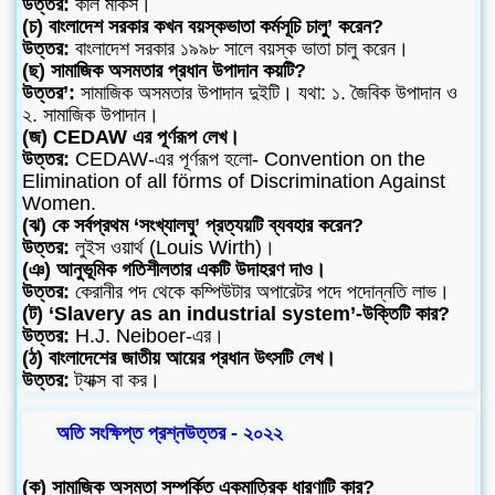
উত্তর:
কার্ল মার্কস।
(চ) বাংলাদেশ সরকার কখন বয়স্কভাতা কর্মসূচি চালু’ করেন?
উত্তর:
বাংলাদেশ সরকার ১৯৯৮ সালে বয়স্ক ভাতা চালু করেন।
(ছ) সামাজিক অসমতার প্রধান উপাদান কয়টি?
উত্তর’:
সামাজিক অসমতার উপাদান দুইটি। যথা: ১. জৈবিক উপাদান ও
২. সামাজিক উপাদান।
(জ) CEDAW এর পূর্ণরূপ লেখ।
উত্তর:
CEDAW-এর পূর্ণরূপ হলো- Convention on the
Elimination of all förms of Discrimination Against
Women.
(ঝ) কে সর্বপ্রথম ‘সংখ্যালঘু’ প্রত্যয়টি ব্যবহার করেন?
উত্তর:
লুইস ওয়ার্থ (Louis Wirth)।
(ঞ) আনুভূমিক গতিশীলতার একটি উদাহরণ দাও।
উত্তর:
কেরানীর পদ থেকে কম্পিউটার অপারেটর পদে পদোন্নতি লাভ।
(ট) ‘Slavery as an industrial system’-উক্তিটি কার?
উত্তর:
H.J. Neiboer-এর।
(ঠ) বাংলাদেশের জাতীয় আয়ের প্রধান উৎসটি লেখ।
উত্তর:
ট্যাক্স বা কর।
অতি সংক্ষিপ্ত প্রশ্নউত্তর - ২০২২
(ক) সামাজিক অসমতা সম্পর্কিত একমাত্রিক ধারণাটি কার?