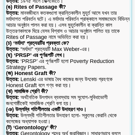
উত্তর:
১৯৭৫ সালে মেক্সিকোতে।
(ঙ) Rites of Passage কী?
উত্তর:
মানবজীবনে কতকগুলো ক্রান্তিকালীন মুহূর্ত আসে যখন তার
মর্যাদাগত পরিবর্তন ঘটে। এ মর্যাদার পরিবর্তন প্রাক্কালে সমাজভেদে বিভিন্ন
আচার অনুষ্ঠান পালন করা হয়। এসব মুহূর্তকালীন বা ক্রান্তি কাল
উত্তরণকালকে ঘিরে যেসব বিশ্বাস ও আচার অনুষ্ঠান পালিত হয় তাকে
Rites of Passage নামে অভিহিত করা হয়।
(চ) ‘মর্যাদা’ প্রত্যয়টির প্রবক্তা কে?
উত্তর:
“মর্যাদা” প্রত্যয়টি Max Weber-এর।
(ছ) ‘PRSP’ এর পূর্ণরূপটি লেখ।
উত্তর:
‘PRSP’ এর পূর্ণরূপটি হলো Poverty Reduction
Strategy Papers.
(জ) Honest Graft কী?
উত্তর:
Lenski এর ভাষায় বৈধ কাজের জন্য উৎকোচ গ্রহণকে
Honest Graft বলে গণ্য করা হয়।
(ঝ) সামাজিক শ্রেণি কী?
উত্তর:
অর্থনৈতিক উৎপাদন ব্যবস্থায় সম সুযোগ-সুবিধাভোগী
জনগোষ্ঠীকেই সামাজিক শ্রেণি বলা হয়।
(ঞ) উল্লম্বি গতিশীলতার একটি উদাহরণ দাও।
উত্তর:
উল্লম্বী গতিশীলতার উদহারণ হলো- স্কুলের কেরানি থেকে
কলেজের অধ্যাপক হওয়া।
(ট) ‘Gerontology’ কী?
উত্তর:
Gerontology শব্দের অর্থ জরাবিজ্ঞান। সাধারণভাবে বললে