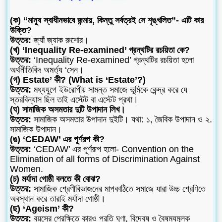
(ক) “মানুষ স্বাধীনভাবে জন্মায়, কিন্তু সর্বত্রই সে শৃঙ্খলিত”- এটি কার
উক্তি?
উত্তর:
জ্যাঁ জ্যাক রুশোর।
(খ) ‘Inequality Re-examined’ গ্রন্থটির রচয়িতা কে?
উত্তর:
‘Inequality Re-examined’ গ্রন্থটির রচয়িতা হলো
অর্থনীতিবিদ অমর্ত্য ‘সেন।
(গ) Estate’ কী? (What is ‘Estate’?)
উত্তর:
মধ্যযুগে ইউরোপীয় সামন্ত সমাজে ভূমিকে কেন্দ্র করে যে
স্তরবিন্যাস ছিল তাই এস্টেট বা এস্টেট প্রথা।
(ঘ) সামাজিক অসমতার দুটি উপাদান লিখ।
উত্তর:
সামাজিক অসমতার উপাদান দুইটি। যথা: ১, জৈবিক উপাদান ও ২.
সামাজিক উপাদান।
(ঙ) ‘CEDAW’ এর পূর্ণরপ কী?
উত্তর:
‘CEDAW’ এর পূর্ণরূপ হলো- Convention on the
Elimination of all forms of Discrimination Against
Women.
(চ) মর্যাদা গোষ্ঠী বলতে কী বোঝ?
উত্তর:
সামাজিক শ্রেণীবিভাজনের মাপকাঠিতে সমাজে যারা উচ্চ শ্রেণিতে
অবস্থান করে তারাই মর্যাদা গোষ্ঠী।
(ছ) ‘Ageism’ কী?
উত্তর:
বয়সের প্রেক্ষিতে কারও প্রতি ঘৃণা, বিদ্বেষ ও বৈষম্যমূলক