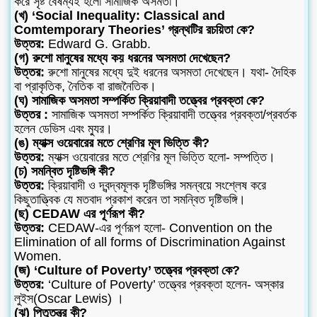
করে সৃষ্ট বৈষম্যই হলো সামাজিক অসমতা।
(খ) ‘Social Inequality: Classical and
Comtemporary
Theories’ গ্রন্থটির রচয়িতা কে?
উত্তর:
Edward G. Grabb.
(গ) রুশো মানুষের মধ্যে কয় ধরনের অসমতা দেখেছেন?
উত্তর:
রুশো মানুষের মধ্যে দুই ধরনের অসমতা দেখেছেন। যথা- দৈহিক
বা প্রাকৃতিক, নৈতিক বা রাজনৈতিক।
(ঘ) সামাজিক অসমতা সম্পর্কিত ক্রিয়াবাদী তত্ত্বের প্রবক্তা কে?
উত্তর :
সামাজিক অসমতা সম্পর্কিত ক্রিয়াবাদী তত্ত্বের প্রবক্তা/প্রবর্তক
হলেন ডেভিস এবং ম্যুর।
(ঙ) ম্যাক্স ওয়েবারের মতে শ্রেণির মূল ভিত্তি কী?
উত্তর:
ম্যাক্স ওয়েবারের মতে শ্রেণির মূল ভিত্তি হলো- সম্পত্তি।
(চ) সমন্বিত দৃষ্টিভঙ্গি কী?
উত্তর:
ক্রিয়াবাদী ও দ্বন্দ্বমূলক দৃষ্টিভঙ্গির সমন্বয়ে সংশ্লেষ করে
কিছুতাত্ত্বিক যে মতবাদ প্রকাশ করেন তা সমন্বিত দৃষ্টিভঙ্গি।
(ছ) CEDAW এর পূর্ণরূপ কী?
উত্তর:
CEDAW-এর পূর্ণরূপ হলো- Convention on the
Elimination of all forms of Discrimination Against
Women.
(জ) ‘Culture of Poverty’ তত্ত্বের প্রবক্তা কে?
উত্তর:
‘Culture of Poverty’ তত্ত্বের প্রবক্তা হলেন- অস্কার
লুইস(Oscar Lewis) ।
(ঝ) পিতৃতন্ত্র কী?