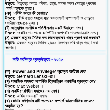
উত্তর:
পিতৃতন্ত্র বলতে পরিবার, রাষ্ট্র, সমাজ সকল ক্ষেত্রে পুরুষের
একাধিপত্যকে বুঝায়।
(ঞ) ‘এলিট’ বলতে কী বোঝায়?
উত্তর:
এলিট বলতে সমাজে যারা ক্ষমতাশালী সম্পদশালী ও নেতৃত্ব
স্থানীয়’তাদেরকে বুঝায়।
(ট) আনুভূমিক সামাজিক গতিশীলতার একটি উদাহরণ দাও।
উত্তর:
কেরানীর পদ থেকে কম্পিউটার অপারেটর পদেপদোন্নতি লাভ।
(ঠ) একজন মানুষের দৈনিক কত কিলোক্যালরি খাদ্য গ্রহণ করা দরকার?
উত্তর:
একজন মানুষের দৈনিক ২৪০০ কিলোক্যালরি খাদ্য গ্রহণ করা
দরকার।
অতি সংক্ষিপ্ত প্রশ্নউত্তর - ২০২০
(ক) ‘Power and Privilege’ গ্রস্থের রচয়িতা কে?
উত্তর:
Gerhard Lenski-এর।
(খ) সামাজিক অসমতা সম্পর্কিত ত্রিমাত্রিক ধারণাটির প্রবক্তা কে?
উত্তর:
Max Weber ।
(গ) একটি শ্রেণিহীন সমাজের নাম লেখ।
উত্তর:
আদিম সাম্যবাদী সমাজ।
(ঘ) কোথায় সর্বপ্রথম নারী ক্ষমতায়ন সম্পর্কে আন্তর্জাতিক সম্মেলন
অনুষ্ঠিত হয়?