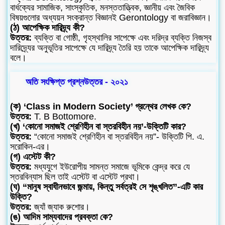
বার্ধক্যের সামাজিক, সাংস্কৃতিক, মনস্ততাত্ত্বিক, জ্ঞানীয় এবং জৈবিক
বিষয়গুলোর অধ্যয়ন সংক্রান্ত বিজ্ঞানই Gerontology বা জরাবিজ্ঞান।
(ঠ) আপেক্ষিক দারিদ্র্য কী?
উত্তর:
ব্যক্তি বা গোষ্ঠী, গৃহস্থালির সাপেক্ষে এবং দরিদ্র ব্যক্তি নিজস্ব
দারিদ্র্যের অনুভূতির সাপেক্ষে যে দারিদ্র্য তৈরি হয় তাকে আপেক্ষিক দারিদ্র্য
বলে।
অতি সংক্ষিপ্ত প্রশ্নউত্তর - ২০২১
(ক) ‘Class in Modern Society’ গ্রন্থের লেখক কে?
উত্তর:
T. B Bottomore.
(খ) ‘কোনো সমাজই শ্রেণিহীন বা স্তরবিহীন নয়’-উক্তিটি কার?
উত্তর:
“কোনো সমাজই শ্রেণিহীন বা স্তরবিহীন নয়”- উক্তিটি পি. এ.
সরোকিন-এর।
(গ) এস্টেট কী?
উত্তর:
মধ্যযুগে ইউরোপীয় সামন্ত সমাজে ভূমিকে কেন্দ্র করে যে
স্তরবিন্যাস ছিল তাই এস্টেট বা এস্টেট প্রথা।
(ঘ) “মানুষ স্বাধীনভাবে জন্মায়, কিন্তু সর্বত্রই সে শৃঙ্খলিত”-এটি কার
উক্তি?
উত্তর:
জ্যাঁ জ্যাক রুশোর।
(ঙ) আদিম সাম্যবাদের প্রবক্তা কে?