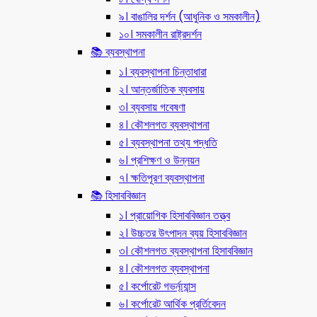
৯। বাঙালির দর্শন (আধুনিক ও সমকালীন)
১০। সমকালীন রাষ্ট্রদর্শন
📚 ব্যবস্থাপনা
১। ব্যবস্থাপনা চিন্তাধারা
২। আন্তর্জাতিক ব্যবসায়
৩। ব্যবসায় গবেষণা
৪। কৌশলগত ব্যবস্থাপনা
৫। ব্যবস্থাপনা তথ্য পদ্ধতি
৬। প্রশিক্ষণ ও উন্নয়ন
৭। ক্ষতিপূরণ ব্যবস্থাপনা
📚 হিসাববিজ্ঞান
১। প্রায়োগিক হিসাববিজ্ঞান তত্ত্ব
২। উচ্চতর উৎপাদন ব্যয় হিসাববিজ্ঞান
৩। কৌশলগত ব্যবস্থাপনা হিসাববিজ্ঞান
৪। কৌশলগত ব্যবস্থাপনা
৫। কর্পোরেট গভর্ন্য্যান্স
৬। কর্পোরেট আর্থিক প্রর্তিবেদন