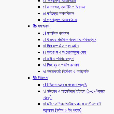
৪। সংখ্যালঘুর সমাজবিজ্ঞান
৫। জনসংখ্যা, রাজনীতি ও উন্নয়ন
৬। দারিদ্র্যের সমাজবিজ্ঞান
৭। তুলনামূলক সমাজকাঠামো
📚 সমাজকর্ম
১। সামাজিক প্রশাসন
২। উচ্চতর সামাজিক গবেষণা ও পরিসংখ্যান
৩। শিল্প সম্পর্ক ও শ্রম আইন
৪। সংশোধন ও সংশোধনমূলক সেবা
৫। নারী ও পরিবার কল্যাণ
৬। শিশু, যুব ও প্রবীণ কল্যাণ
৭। সমাজকর্মের নির্দেশনা ও কাউন্সেলিং
📚 ইতিহাস
১। ইতিহাস তত্ত্ব ও গবেষণা পদ্ধতি
২। ইউরোপ ও আমেরিকার ইতিহাস (১৯১৯খ্রিস্টাব্দ
থেকে)
৩। দক্ষিণ এশিয়ার জাতীয়তাবাদ ও জাতীয়তাবাদী
আন্দোলন (উনিশ ও বিশ শতক)