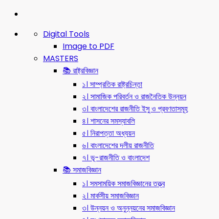
Digital Tools
Image to PDF
MASTERS
📚 রাষ্ট্রবিজ্ঞান
১। সাম্প্রতিক রাষ্ট্রচিন্তা
২। সামাজিক পরিবর্তন ও রাজনৈতিক উন্নয়ন
৩। বাংলাদেশের রাজনীতি ইসু ও প্রবণতাসমূহ
৪। শাসনের সমস্যাবলি
৫। নিরাপত্তা অধ্যয়ন
৬। বাংলাদেশের দলীয় রাজনীতি
৭। ভূ-রাজনীতি ও বাংলাদেশ
📚 সমাজবিজ্ঞান
১। সমসাময়িক সমাজবিজ্ঞানের তত্ত্ব
২। মার্কসীয় সমাজবিজ্ঞান
৩। উন্নয়ন ও অনুন্নয়নের সমাজবিজ্ঞান