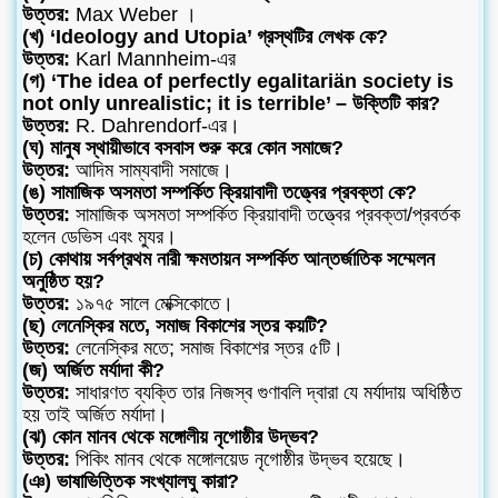
উত্তর:
Max Weber ।
(খ) ‘Ideology and Utopia’ গ্রস্থটির লেখক কে?
উত্তর:
Karl Mannheim-এর
(গ) ‘The idea of perfectly egalitariän society is
not only unrealistic; it is terrible’ – উক্তিটি কার?
উত্তর:
R. Dahrendorf-এর।
(ঘ) মানুষ স্থায়ীভাবে বসবাস শুরু করে কোন সমাজে?
উত্তর:
আদিম সাম্যবাদী সমাজে।
(ঙ) সামাজিক অসমতা সম্পর্কিত ক্রিয়াবাদী তত্ত্বের প্রবক্তা কে?
উত্তর:
সামাজিক অসমতা সম্পর্কিত ক্রিয়াবাদী তত্ত্বের প্রবক্তা/প্রবর্তক
হলেন ডেভিস এবং ম্যুর।
(চ) কোথায় সর্বপ্রথম নারী ক্ষমতায়ন সম্পর্কিত আন্তর্জাতিক
সম্মেলন
অনুষ্ঠিত হয়?
উত্তর:
১৯৭৫ সালে মেক্সিকোতে।
(ছ) লেনেস্কির মতে, সমাজ বিকাশের স্তর কয়টি?
উত্তর:
লেনেস্কির মতে; সমাজ বিকাশের স্তর ৫টি।
(জ) অর্জিত মর্যাদা কী?
উত্তর:
সাধারণত ব্যক্তি তার নিজস্ব গুণাবলি দ্বারা যে মর্যাদায় অধিষ্ঠিত
হয় তাই অর্জিত মর্যাদা।
(ঝ) কোন মানব থেকে মঙ্গোলীয় নৃগোষ্ঠীর উদ্ভব?
উত্তর:
পিকিং মানব থেকে মঙ্গোলয়েড নৃগোষ্ঠীর উদ্ভব হয়েছে।
(ঞ) ভাষাভিত্তিক সংখ্যালঘু কারা?