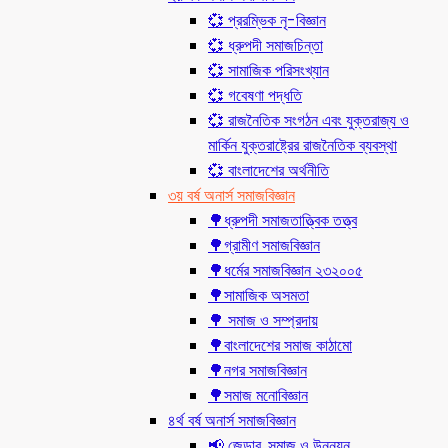
💞 প্ররম্ভিক নৃ-বিজ্ঞান
💞 ধ্রুপদী সমাজচিন্তা
💞 সামাজিক পরিসংখ্যান
💞 গবেষণা পদ্ধতি
💞 রাজনৈতিক সংগঠন এবং যুক্তরাজ্য ও
মার্কিন যুক্তরাষ্ট্রের রাজনৈতিক ব্যবস্থা
💞 বাংলাদেশের অর্থনীতি
৩য় বর্ষ অনার্স সমাজবিজ্ঞান
🌳ধ্রুপদী সমাজতাত্ত্বিক তত্ত্ব
🌳গ্রামীণ সমাজবিজ্ঞান
🌳ধর্মের সমাজবিজ্ঞান ২৩২০০৫
🌳সামাজিক অসমতা
🌳 সমাজ ও সম্প্রদায়
🌳বাংলাদেশের সমাজ কাঠামো
🌳নগর সমাজবিজ্ঞান
🌳সমাজ মনোবিজ্ঞান
৪র্থ বর্ষ অনার্স সমাজবিজ্ঞান
📢 জেন্ডার, সমাজ ও উন্নয়ন