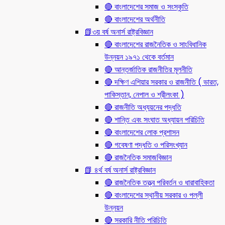
🔴 বাংলাদেশের সমাজ ও সংস্কৃতি
🔴 বাংলাদেশের অর্থনীতি
📗৩য় বর্ষ অনার্স রাষ্ট্রবিজ্ঞান
🔴 বাংলাদেশের রাজনৈতিক ও সাংবিধানিক
উন্নয়ন ১৯৭১ থেকে বর্তমান
🔴 আন্তর্জাতিক রাজনীতির মূলনীতি
🔴 দক্ষিণ এশিয়ার সরকার ও রাজনীতি ( ভারত,
পাকিস্তান, নেপাল ও শ্রীলংকা )
🔴 রাজনীতি অধ্যয়নের পদ্ধতি
🔴 শান্তি এবং সংঘাত অধ্যায়ন পরিচিতি
🔴 বাংলাদেশের লোক প্রশাসন
🔴 গবেষণা পদ্ধতি ও পরিসংখ্যান
🔴 রাজনৈতিক সমাজবিজ্ঞান
📗 ৪র্থ বর্ষ অনার্স রাষ্ট্রবিজ্ঞান
🔴 রাজনৈতিক তত্ত্ব পরিবর্তন ও ধারাবাহিকতা
🔴 বাংলাদেশের স্থানীয় সরকার ও পল্লী
উন্নয়ন
🔴 সরকারি নীতি পরিচিতি