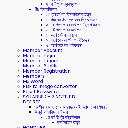
৭। ক্ষতিপূরণ ব্যবস্থাপনা
📚 হিসাববিজ্ঞান
১। প্রায়োগিক হিসাববিজ্ঞান তত্ত্ব
২। উচ্চতর উৎপাদন ব্যয় হিসাববিজ্ঞান
৩। কৌশলগত ব্যবস্থাপনা হিসাববিজ্ঞান
৪। কৌশলগত ব্যবস্থাপনা
৫। কর্পোরেট গভর্ন্য্যান্স
৬। কর্পোরেট আর্থিক প্রর্তিবেদন
৭। কর্পোরেট কর পরিকল্পনা
Member Account
Member Login
Member Logout
Member Profile
Member Registration
Members
MS Word
PDF to image converter
Reset Password
SYLLABUS 0-12 NCTB BD
DEGREE
স্বাধীন বাংলাদেশের অভ্যুদয়ের ইতিহাস (আবশ্যিক)
ডিগ্রী রাষ্ট্রবিজ্ঞান বিভাগ
১ম বর্ষ ডিগ্রী রাষ্ট্রবিজ্ঞান
রাজনৈতিক তত্ত্ব
HONOURS