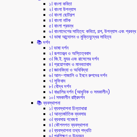
১। বাংলা কবিতা
২। বাংলা উপন্যাস
৩। বাংলা ছোটগল্প
৪। বাংলা নাটক
৫। বাংলা প্রবন্ধ
৬। বাংলাদেশের সাহিত্য: কবিতা, গল্প, উপন্যাস এবং প্রবন্ধ
৭। ভাষা আন্দোলন ও মুক্তিযুদ্ধের সাহিত্য
📚 দর্শন
১। ভাষা দর্শন
২। রূপতত্ত্ব ও অস্তিত্ববাদ
৩। জি.ই. ম্যুর এবং রাসেলের দর্শন
৪। প্রয়োগবাদ ও মানবতাবাদ
৫। জ্ঞানবিদ্যা ও অধিবিদ্যা
৬। আল-গাজালি ও ইবনে রুশদের দর্শন
৭। সুফিবাদ
৮। বৌদ্ধ দর্শন
৯। বাঙালির দর্শন (আধুনিক ও সমকালীন)
১০। সমকালীন রাষ্ট্রদর্শন
📚 ব্যবস্থাপনা
১। ব্যবস্থাপনা চিন্তাধারা
২। আন্তর্জাতিক ব্যবসায়
৩। ব্যবসায় গবেষণা
৪। কৌশলগত ব্যবস্থাপনা
৫। ব্যবস্থাপনা তথ্য পদ্ধতি
৬। প্রশিক্ষণ ও উন্নয়ন