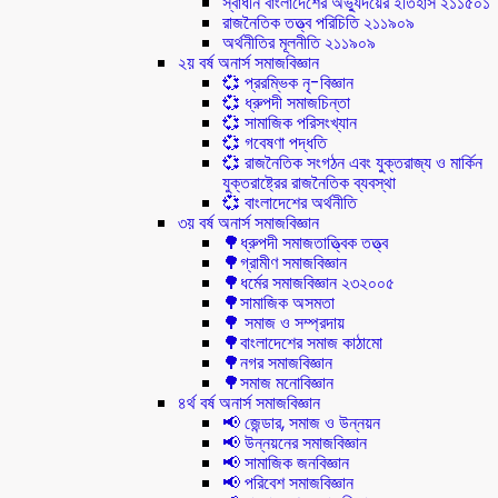
স্বাধীন বাংলাদেশের অভ্যুদয়ের ইতিহাস ২১১৫০১
রাজনৈতিক তত্ত্ব পরিচিতি ২১১৯০৯
অর্থনীতির মূলনীতি ২১১৯০৯
২য় বর্ষ অনার্স সমাজবিজ্ঞান
💞 প্ররম্ভিক নৃ-বিজ্ঞান
💞 ধ্রুপদী সমাজচিন্তা
💞 সামাজিক পরিসংখ্যান
💞 গবেষণা পদ্ধতি
💞 রাজনৈতিক সংগঠন এবং যুক্তরাজ্য ও মার্কিন
যুক্তরাষ্ট্রের রাজনৈতিক ব্যবস্থা
💞 বাংলাদেশের অর্থনীতি
৩য় বর্ষ অনার্স সমাজবিজ্ঞান
🌳ধ্রুপদী সমাজতাত্ত্বিক তত্ত্ব
🌳গ্রামীণ সমাজবিজ্ঞান
🌳ধর্মের সমাজবিজ্ঞান ২৩২০০৫
🌳সামাজিক অসমতা
🌳 সমাজ ও সম্প্রদায়
🌳বাংলাদেশের সমাজ কাঠামো
🌳নগর সমাজবিজ্ঞান
🌳সমাজ মনোবিজ্ঞান
৪র্থ বর্ষ অনার্স সমাজবিজ্ঞান
📢 জেন্ডার, সমাজ ও উন্নয়ন
📢 উন্নয়নের সমাজবিজ্ঞান
📢 সামাজিক জনবিজ্ঞান
📢 পরিবেশ সমাজবিজ্ঞান