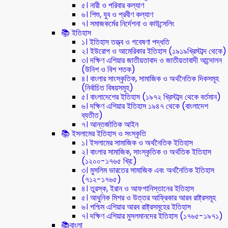
৫। নারী ও পরিবার কল্যাণ
৬। শিশু, যুব ও প্রবীণ কল্যাণ
৭। সমাজকর্মের নির্দেশনা ও কাউন্সেলিং
📚 ইতিহাস
১। ইতিহাস তত্ত্ব ও গবেষণা পদ্ধতি
২। ইউরোপ ও আমেরিকার ইতিহাস (১৯১৯খ্রিস্টাব্দ থেকে)
৩। দক্ষিণ এশিয়ার জাতীয়তাবাদ ও জাতীয়তাবাদী আন্দোলন
(উনিশ ও বিশ শতক)
৪। বাংলার সাংস্কৃতিক, সামাজিক ও অর্থনৈতিক দিকসমূহ
(নির্বাচিত বিষয়সমূহ)
৫। বাংলাদেশের ইতিহাস (১৯৭২ খ্রিস্টাব্দ থেকে বর্তমান)
৬। দক্ষিণ এশিয়ার ইতিহাস ১৯৪৭ থেকে (বাংলাদেশ
ব্যতীত)
৭। আন্তর্জাতিক আইন
📚 ইসলামের ইতিহাস ও সংস্কৃতি
১। ইসলামের সামাজিক ও অর্থনৈতিক ইতিহাস
২। বাংলার সামাজিক, সাংস্কৃতিক ও অর্থতিক ইতিহাস
(১২০০-১৭৬৫ খ্রি:)
৩। মুসলিম ভারতের সামাজিক এবং অর্থনৈতিক ইতিহাস
(৭১২-১৭৬৫)
৪। তুরস্ক, ইরান ও আফগানিস্তানের ইতিহাস
৫। আধুনিক মিশর ও উত্তর আফ্রিকার আরব রাষ্ট্রসমূহ
৬। পশ্চিম এশিয়ার আরব রাষ্ট্রসমূহের ইতিহাস
৭। দক্ষিণ এশিয়ার মুসলমানদের ইতিহাস (১৭৬৫-১৯৭১)
📚বাংলা