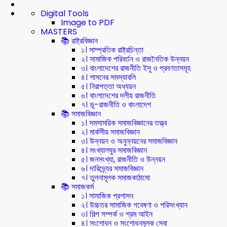
Digital Tools
Image to PDF
MASTERS
📚 রাষ্ট্রবিজ্ঞান
১। সাম্প্রতিক রাষ্ট্রচিন্তা
২। সামাজিক পরিবর্তন ও রাজনৈতিক উন্নয়ন
৩। বাংলাদেশের রাজনীতি ইসু ও প্রবণতাসমূহ
৪। শাসনের সমস্যাবলি
৫। নিরাপত্তা অধ্যয়ন
৬। বাংলাদেশের দলীয় রাজনীতি
৭। ভূ-রাজনীতি ও বাংলাদেশ
📚 সমাজবিজ্ঞান
১। সমসাময়িক সমাজবিজ্ঞানের তত্ত্ব
২। মার্কসীয় সমাজবিজ্ঞান
৩। উন্নয়ন ও অনুন্নয়নের সমাজবিজ্ঞান
৪। সংখ্যালঘুর সমাজবিজ্ঞান
৫। জনসংখ্যা, রাজনীতি ও উন্নয়ন
৬। দারিদ্র্যের সমাজবিজ্ঞান
৭। তুলনামূলক সমাজকাঠামো
📚 সমাজকর্ম
১। সামাজিক প্রশাসন
২। উচ্চতর সামাজিক গবেষণা ও পরিসংখ্যান
৩। শিল্প সম্পর্ক ও শ্রম আইন
৪। সংশোধন ও সংশোধনমূলক সেবা