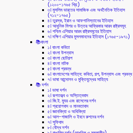
(১২০০-১৭৬৫ খ্রি:)
৩। মুসলিম ভারতের সামাজিক এবং অর্থনৈতিক ইতিহাস
(৭১২-১৭৬৫)
৪। তুরস্ক, ইরান ও আফগানিস্তানের ইতিহাস
৫। আধুনিক মিশর ও উত্তর আফ্রিকার আরব রাষ্ট্রসমূহ
৬। পশ্চিম এশিয়ার আরব রাষ্ট্রসমূহের ইতিহাস
৭। দক্ষিণ এশিয়ার মুসলমানদের ইতিহাস (১৭৬৫-১৯৭১)
📚বাংলা
১। বাংলা কবিতা
২। বাংলা উপন্যাস
৩। বাংলা ছোটগল্প
৪। বাংলা নাটক
৫। বাংলা প্রবন্ধ
৬। বাংলাদেশের সাহিত্য: কবিতা, গল্প, উপন্যাস এবং প্রবন্ধ
৭। ভাষা আন্দোলন ও মুক্তিযুদ্ধের সাহিত্য
📚 দর্শন
১। ভাষা দর্শন
২। রূপতত্ত্ব ও অস্তিত্ববাদ
৩। জি.ই. ম্যুর এবং রাসেলের দর্শন
৪। প্রয়োগবাদ ও মানবতাবাদ
৫। জ্ঞানবিদ্যা ও অধিবিদ্যা
৬। আল-গাজালি ও ইবনে রুশদের দর্শন
৭। সুফিবাদ
৮। বৌদ্ধ দর্শন
৯। বাঙালির দর্শন (আধুনিক ও সমকালীন)