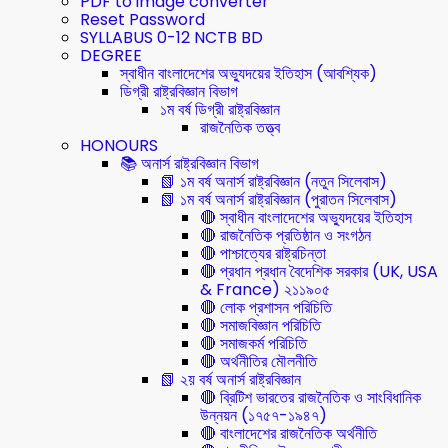
PDF to image converter
Reset Password
SYLLABUS 0-12 NCTB BD
DEGREE
স্বাধীন বাংলাদেশের অভ্যুদয়ের ইতিহাস (আবশ্যিক)
ডিগ্রী রাষ্ট্রবিজ্ঞান বিভাগ
১ম বর্ষ ডিগ্রী রাষ্ট্রবিজ্ঞান
রাজনৈতিক তত্ত্ব
HONOURS
📚 অনার্স রাষ্ট্রবিজ্ঞান বিভাগ
📗 ১ম বর্ষ অনার্স রাষ্ট্রবিজ্ঞান (নতুন সিলেবাস)
📗 ১ম বর্ষ অনার্স রাষ্ট্রবিজ্ঞান (পুরাতন সিলেবাস)
🔴 স্বাধীন বাংলাদেশের অভ্যুদয়ের ইতিহাস
🔴 রাজনৈতিক প্রতিষ্ঠান ও সংগঠন
🔴 পাশ্চাত্যের রাষ্ট্রচিন্তা
🔴 প্রধান প্রধান বৈদেশিক সরকার (UK, USA
& France) ২১১৯০৫
🔴 লোক প্রশাসন পরিচিতি
🔴 সমাজবিজ্ঞান পরিচিতি
🔴 সমাজকর্ম পরিচিতি
🔴 অর্থনীতির মৌলনীতি
📗 ২য় বর্ষ অনার্স রাষ্ট্রবিজ্ঞান
🔴 ব্রিটিশ ভারতের রাজনৈতিক ও সাংবিধানিক
উন্নয়ন (১৭৫৭-১৯৪৭)
🔴 বাংলাদেশের রাজনৈতিক অর্থনীতি