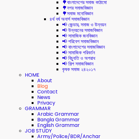
🌳বাংলাদেশের সমাজ কাঠামো
🌳নগর সমাজবিজ্ঞান
🌳সমাজ মনোবিজ্ঞান
৪র্থ বর্ষ অনার্স সমাজবিজ্ঞান
📢 জেন্ডার, সমাজ ও উন্নয়ন
📢 উন্নয়নের সমাজবিজ্ঞান
📢 সামাজিক জনবিজ্ঞান
📢 পরিবেশ সমাজবিজ্ঞান
📢 বাংলাদেশের সমাজবিজ্ঞান
📢 সামাজিক পরিবর্তন
📢 বিচ্যুতি ও অপরাধ
📢 শিল্প সমাজবিজ্ঞান
কৃষক সমাজ ২৪২০১৭
HOME
About
Blog
Contact
News
Privacy
GRAMMAR
Arabic Grammar
Bangla Grammar
English Grammar
JOB STUDY
Army/Police/BDR/Anchar