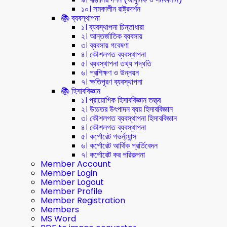
১০। সমকালীন রাষ্ট্রদর্শন
📚 ব্যবস্থাপনা
১। ব্যবস্থাপনা চিন্তাধারা
২। আন্তর্জাতিক ব্যবসায়
৩। ব্যবসায় গবেষণা
৪। কৌশলগত ব্যবস্থাপনা
৫। ব্যবস্থাপনা তথ্য পদ্ধতি
৬। প্রশিক্ষণ ও উন্নয়ন
৭। ক্ষতিপূরণ ব্যবস্থাপনা
📚 হিসাববিজ্ঞান
১। প্রায়োগিক হিসাববিজ্ঞান তত্ত্ব
২। উচ্চতর উৎপাদন ব্যয় হিসাববিজ্ঞান
৩। কৌশলগত ব্যবস্থাপনা হিসাববিজ্ঞান
৪। কৌশলগত ব্যবস্থাপনা
৫। কর্পোরেট গভর্ন্য্যান্স
৬। কর্পোরেট আর্থিক প্রর্তিবেদন
৭। কর্পোরেট কর পরিকল্পনা
Member Account
Member Login
Member Logout
Member Profile
Member Registration
Members
MS Word