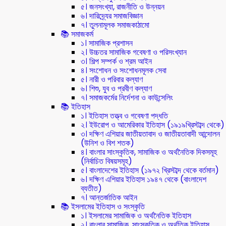
৫। জনসংখ্যা, রাজনীতি ও উন্নয়ন
৬। দারিদ্র্যের সমাজবিজ্ঞান
৭। তুলনামূলক সমাজকাঠামো
📚 সমাজকর্ম
১। সামাজিক প্রশাসন
২। উচ্চতর সামাজিক গবেষণা ও পরিসংখ্যান
৩। শিল্প সম্পর্ক ও শ্রম আইন
৪। সংশোধন ও সংশোধনমূলক সেবা
৫। নারী ও পরিবার কল্যাণ
৬। শিশু, যুব ও প্রবীণ কল্যাণ
৭। সমাজকর্মের নির্দেশনা ও কাউন্সেলিং
📚 ইতিহাস
১। ইতিহাস তত্ত্ব ও গবেষণা পদ্ধতি
২। ইউরোপ ও আমেরিকার ইতিহাস (১৯১৯খ্রিস্টাব্দ থেকে)
৩। দক্ষিণ এশিয়ার জাতীয়তাবাদ ও জাতীয়তাবাদী আন্দোলন
(উনিশ ও বিশ শতক)
৪। বাংলার সাংস্কৃতিক, সামাজিক ও অর্থনৈতিক দিকসমূহ
(নির্বাচিত বিষয়সমূহ)
৫। বাংলাদেশের ইতিহাস (১৯৭২ খ্রিস্টাব্দ থেকে বর্তমান)
৬। দক্ষিণ এশিয়ার ইতিহাস ১৯৪৭ থেকে (বাংলাদেশ
ব্যতীত)
৭। আন্তর্জাতিক আইন
📚 ইসলামের ইতিহাস ও সংস্কৃতি
১। ইসলামের সামাজিক ও অর্থনৈতিক ইতিহাস
২। বাংলার সামাজিক, সাংস্কৃতিক ও অর্থতিক ইতিহাস