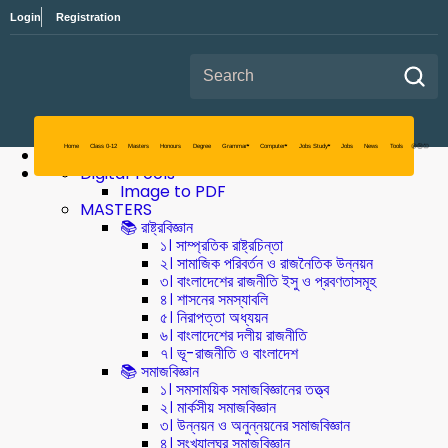
Login
Registration
Search for:
Digital Tools
Image to PDF
MASTERS
📚 রাষ্ট্রবিজ্ঞান
১। সাম্প্রতিক রাষ্ট্রচিন্তা
২। সামাজিক পরিবর্তন ও রাজনৈতিক উন্নয়ন
৩। বাংলাদেশের রাজনীতি ইসু ও প্রবণতাসমূহ
৪। শাসনের সমস্যাবলি
৫। নিরাপত্তা অধ্যয়ন
৬। বাংলাদেশের দলীয় রাজনীতি
৭। ভূ-রাজনীতি ও বাংলাদেশ
📚 সমাজবিজ্ঞান
১। সমসাময়িক সমাজবিজ্ঞানের তত্ত্ব
২। মার্কসীয় সমাজবিজ্ঞান
Home
Class 0-12
Masters
৩। উন্নয়ন ও অনুন্নয়নের সমাজবিজ্ঞান
৪। সংখ্যালঘুর সমাজবিজ্ঞান