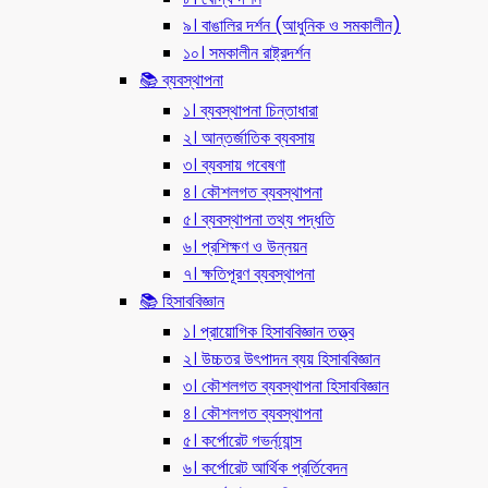
৯। বাঙালির দর্শন (আধুনিক ও সমকালীন)
১০। সমকালীন রাষ্ট্রদর্শন
📚 ব্যবস্থাপনা
১। ব্যবস্থাপনা চিন্তাধারা
২। আন্তর্জাতিক ব্যবসায়
৩। ব্যবসায় গবেষণা
৪। কৌশলগত ব্যবস্থাপনা
৫। ব্যবস্থাপনা তথ্য পদ্ধতি
৬। প্রশিক্ষণ ও উন্নয়ন
৭। ক্ষতিপূরণ ব্যবস্থাপনা
📚 হিসাববিজ্ঞান
১। প্রায়োগিক হিসাববিজ্ঞান তত্ত্ব
২। উচ্চতর উৎপাদন ব্যয় হিসাববিজ্ঞান
৩। কৌশলগত ব্যবস্থাপনা হিসাববিজ্ঞান
৪। কৌশলগত ব্যবস্থাপনা
৫। কর্পোরেট গভর্ন্য্যান্স
৬। কর্পোরেট আর্থিক প্রর্তিবেদন