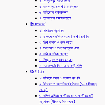
৪। সংখ্যালঘুর সমাজবিজ্ঞান
৫। জনসংখ্যা, রাজনীতি ও উন্নয়ন
৬। দারিদ্র্যের সমাজবিজ্ঞান
৭। তুলনামূলক সমাজকাঠামো
📚 সমাজকর্ম
১। সামাজিক প্রশাসন
২। উচ্চতর সামাজিক গবেষণা ও পরিসংখ্যান
৩। শিল্প সম্পর্ক ও শ্রম আইন
৪। সংশোধন ও সংশোধনমূলক সেবা
৫। নারী ও পরিবার কল্যাণ
৬। শিশু, যুব ও প্রবীণ কল্যাণ
৭। সমাজকর্মের নির্দেশনা ও কাউন্সেলিং
📚 ইতিহাস
১। ইতিহাস তত্ত্ব ও গবেষণা পদ্ধতি
২। ইউরোপ ও আমেরিকার ইতিহাস (১৯১৯খ্রিস্টাব্দ
থেকে)
৩। দক্ষিণ এশিয়ার জাতীয়তাবাদ ও জাতীয়তাবাদী
আন্দোলন (উনিশ ও বিশ শতক)