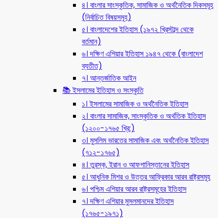
৪। বাংলার সাংস্কৃতিক, সামাজিক ও অর্থনৈতিক দিকসমূহ
(নির্বাচিত বিষয়সমূহ)
৫। বাংলাদেশের ইতিহাস (১৯৭২ খ্রিস্টাব্দ থেকে
বর্তমান)
৬। দক্ষিণ এশিয়ার ইতিহাস ১৯৪৭ থেকে (বাংলাদেশ
ব্যতীত)
৭। আন্তর্জাতিক আইন
📚 ইসলামের ইতিহাস ও সংস্কৃতি
১। ইসলামের সামাজিক ও অর্থনৈতিক ইতিহাস
২। বাংলার সামাজিক, সাংস্কৃতিক ও অর্থতিক ইতিহাস
(১২০০-১৭৬৫ খ্রি:)
৩। মুসলিম ভারতের সামাজিক এবং অর্থনৈতিক ইতিহাস
(৭১২-১৭৬৫)
৪। তুরস্ক, ইরান ও আফগানিস্তানের ইতিহাস
৫। আধুনিক মিশর ও উত্তর আফ্রিকার আরব রাষ্ট্রসমূহ
৬। পশ্চিম এশিয়ার আরব রাষ্ট্রসমূহের ইতিহাস
৭। দক্ষিণ এশিয়ার মুসলমানদের ইতিহাস
(১৭৬৫-১৯৭১)