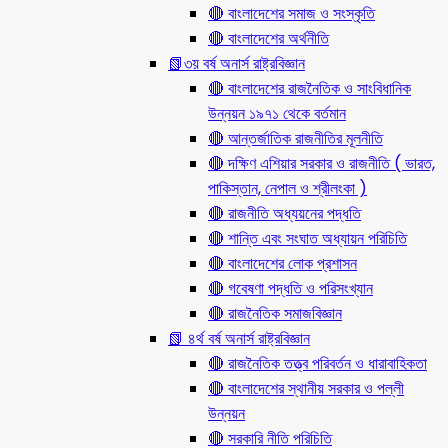
🔴 বাংলাদেশের সমাজ ও সংস্কৃতি
🔴 বাংলাদেশের অর্থনীতি
📗৩য় বর্ষ অনার্স রাষ্ট্রবিজ্ঞান
🔴 বাংলাদেশের রাজনৈতিক ও সাংবিধানিক
উন্নয়ন ১৯৭১ থেকে বর্তমান
🔴 আন্তর্জাতিক রাজনীতির মূলনীতি
🔴 দক্ষিণ এশিয়ার সরকার ও রাজনীতি ( ভারত,
পাকিস্তান, নেপাল ও শ্রীলংকা )
🔴 রাজনীতি অধ্যয়নের পদ্ধতি
🔴 শান্তি এবং সংঘাত অধ্যায়ন পরিচিতি
🔴 বাংলাদেশের লোক প্রশাসন
🔴 গবেষণা পদ্ধতি ও পরিসংখ্যান
🔴 রাজনৈতিক সমাজবিজ্ঞান
📗 ৪র্থ বর্ষ অনার্স রাষ্ট্রবিজ্ঞান
🔴 রাজনৈতিক তত্ত্ব পরিবর্তন ও ধারাবাহিকতা
🔴 বাংলাদেশের স্থানীয় সরকার ও পল্লী
উন্নয়ন
🔴 সরকারি নীতি পরিচিতি