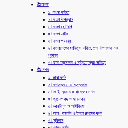
📚বাংলা
১। বাংলা কবিতা
২। বাংলা উপন্যাস
৩। বাংলা ছোটগল্প
৪। বাংলা নাটক
৫। বাংলা প্রবন্ধ
৬। বাংলাদেশের সাহিত্য: কবিতা, গল্প, উপন্যাস এবং
প্রবন্ধ
৭। ভাষা আন্দোলন ও মুক্তিযুদ্ধের সাহিত্য
📚 দর্শন
১। ভাষা দর্শন
২। রূপতত্ত্ব ও অস্তিত্ববাদ
৩। জি.ই. ম্যুর এবং রাসেলের দর্শন
৪। প্রয়োগবাদ ও মানবতাবাদ
৫। জ্ঞানবিদ্যা ও অধিবিদ্যা
৬। আল-গাজালি ও ইবনে রুশদের দর্শন
৭। সুফিবাদ
৮। বৌদ্ধ দর্শন