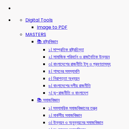
Digital Tools
Image to PDF
MASTERS
📚 রাষ্ট্রবিজ্ঞান
১। সাম্প্রতিক রাষ্ট্রচিন্তা
২। সামাজিক পরিবর্তন ও রাজনৈতিক উন্নয়ন
৩। বাংলাদেশের রাজনীতি ইসু ও প্রবণতাসমূহ
৪। শাসনের সমস্যাবলি
৫। নিরাপত্তা অধ্যয়ন
৬। বাংলাদেশের দলীয় রাজনীতি
৭। ভূ-রাজনীতি ও বাংলাদেশ
📚 সমাজবিজ্ঞান
১। সমসাময়িক সমাজবিজ্ঞানের তত্ত্ব
২। মার্কসীয় সমাজবিজ্ঞান
৩। উন্নয়ন ও অনুন্নয়নের সমাজবিজ্ঞান