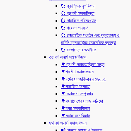
💞 প্ররম্ভিক নৃ-বিজ্ঞান
💞 ধ্রুপদী সমাজচিন্তা
💞 সামাজিক পরিসংখ্যান
💞 গবেষণা পদ্ধতি
💞 রাজনৈতিক সংগঠন এবং যুক্তরাজ্য ও
মার্কিন যুক্তরাষ্ট্রের রাজনৈতিক ব্যবস্থা
💞 বাংলাদেশের অর্থনীতি
৩য় বর্ষ অনার্স সমাজবিজ্ঞান
🌳ধ্রুপদী সমাজতাত্ত্বিক তত্ত্ব
🌳গ্রামীণ সমাজবিজ্ঞান
🌳ধর্মের সমাজবিজ্ঞান ২৩২০০৫
🌳সামাজিক অসমতা
🌳 সমাজ ও সম্প্রদায়
🌳বাংলাদেশের সমাজ কাঠামো
🌳নগর সমাজবিজ্ঞান
🌳সমাজ মনোবিজ্ঞান
৪র্থ বর্ষ অনার্স সমাজবিজ্ঞান
📢 জেন্ডার, সমাজ ও উন্নয়ন