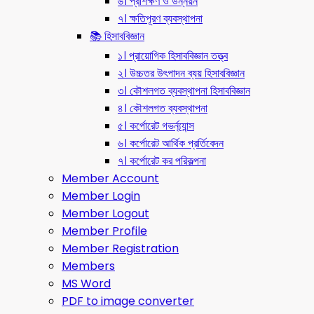
৬। প্রশিক্ষণ ও উন্নয়ন
৭। ক্ষতিপূরণ ব্যবস্থাপনা
📚 হিসাববিজ্ঞান
১। প্রায়োগিক হিসাববিজ্ঞান তত্ত্ব
২। উচ্চতর উৎপাদন ব্যয় হিসাববিজ্ঞান
৩। কৌশলগত ব্যবস্থাপনা হিসাববিজ্ঞান
৪। কৌশলগত ব্যবস্থাপনা
৫। কর্পোরেট গভর্ন্য্যান্স
৬। কর্পোরেট আর্থিক প্রর্তিবেদন
৭। কর্পোরেট কর পরিকল্পনা
Member Account
Member Login
Member Logout
Member Profile
Member Registration
Members
MS Word
PDF to image converter