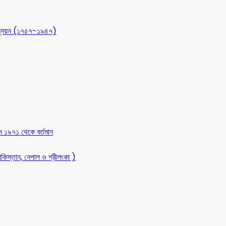
 উন্নয়ন (১৭৫৭-১৯৪৭)
ন ১৯৭১ থেকে বর্তমান
কিস্তান, নেপাল ও শ্রীলংকা )