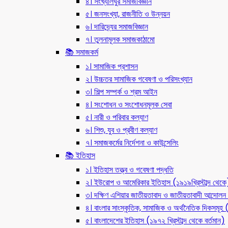
৪। সংখ্যালঘুর সমাজবিজ্ঞান
৫। জনসংখ্যা, রাজনীতি ও উন্নয়ন
৬। দারিদ্র্যের সমাজবিজ্ঞান
৭। তুলনামূলক সমাজকাঠামো
📚 সমাজকর্ম
১। সামাজিক প্রশাসন
২। উচ্চতর সামাজিক গবেষণা ও পরিসংখ্যান
৩। শিল্প সম্পর্ক ও শ্রম আইন
৪। সংশোধন ও সংশোধনমূলক সেবা
৫। নারী ও পরিবার কল্যাণ
৬। শিশু, যুব ও প্রবীণ কল্যাণ
৭। সমাজকর্মের নির্দেশনা ও কাউন্সেলিং
📚 ইতিহাস
১। ইতিহাস তত্ত্ব ও গবেষণা পদ্ধতি
২। ইউরোপ ও আমেরিকার ইতিহাস (১৯১৯খ্রিস্টাব্দ থেকে
৩। দক্ষিণ এশিয়ার জাতীয়তাবাদ ও জাতীয়তাবাদী আন্দো
৪। বাংলার সাংস্কৃতিক, সামাজিক ও অর্থনৈতিক দিকসমূহ (ন
৫। বাংলাদেশের ইতিহাস (১৯৭২ খ্রিস্টাব্দ থেকে বর্তমান)