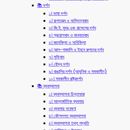
📚 দর্শন
১। ভাষা দর্শন
২। রূপতত্ত্ব ও অস্তিত্ববাদ
৩। জি.ই. ম্যুর এবং রাসেলের দর্শন
৪। প্রয়োগবাদ ও মানবতাবাদ
৫। জ্ঞানবিদ্যা ও অধিবিদ্যা
৬। আল-গাজালি ও ইবনে রুশদের দর্শন
৭। সুফিবাদ
৮। বৌদ্ধ দর্শন
৯। বাঙালির দর্শন (আধুনিক ও সমকালীন)
১০। সমকালীন রাষ্ট্রদর্শন
📚 ব্যবস্থাপনা
১। ব্যবস্থাপনা চিন্তাধারা
২। আন্তর্জাতিক ব্যবসায়
৩। ব্যবসায় গবেষণা
৪। কৌশলগত ব্যবস্থাপনা
৫। ব্যবস্থাপনা তথ্য পদ্ধতি