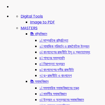
Digital Tools
Image to PDF
MASTERS
📚 রাষ্ট্রবিজ্ঞান
১। সাম্প্রতিক রাষ্ট্রচিন্তা
২। সামাজিক পরিবর্তন ও রাজনৈতিক উন্নয়ন
৩। বাংলাদেশের রাজনীতি ইসু ও প্রবণতাসমূহ
৪। শাসনের সমস্যাবলি
৫। নিরাপত্তা অধ্যয়ন
৬। বাংলাদেশের দলীয় রাজনীতি
৭। ভূ-রাজনীতি ও বাংলাদেশ
📚 সমাজবিজ্ঞান
১। সমসাময়িক সমাজবিজ্ঞানের তত্ত্ব
২। মার্কসীয় সমাজবিজ্ঞান
৩। উন্নয়ন ও অনুন্নয়নের সমাজবিজ্ঞান