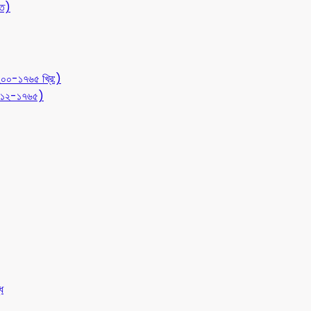
ীত)
১২০০-১৭৬৫ খ্রি:)
 (৭১২-১৭৬৫)
ধ