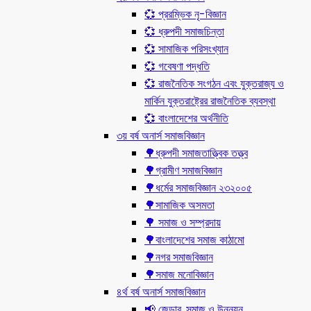
💞 প্ররম্ভিক নৃ-বিজ্ঞান
💞 ধ্রুপদী সমাজচিন্তা
💞 সামাজিক পরিসংখ্যান
💞 গবেষণা পদ্ধতি
💞 রাজনৈতিক সংগঠন এবং যুক্তরাজ্য ও
মার্কিন যুক্তরাষ্ট্রের রাজনৈতিক ব্যবস্থা
💞 বাংলাদেশের অর্থনীতি
৩য় বর্ষ অনার্স সমাজবিজ্ঞান
🌳ধ্রুপদী সমাজতাত্ত্বিক তত্ত্ব
🌳গ্রামীণ সমাজবিজ্ঞান
🌳ধর্মের সমাজবিজ্ঞান ২৩২০০৫
🌳সামাজিক অসমতা
🌳 সমাজ ও সম্প্রদায়
🌳বাংলাদেশের সমাজ কাঠামো
🌳নগর সমাজবিজ্ঞান
🌳সমাজ মনোবিজ্ঞান
৪র্থ বর্ষ অনার্স সমাজবিজ্ঞান
📢 জেন্ডার, সমাজ ও উন্নয়ন