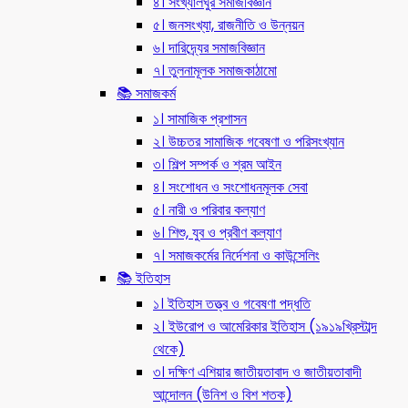
৪। সংখ্যালঘুর সমাজবিজ্ঞান
৫। জনসংখ্যা, রাজনীতি ও উন্নয়ন
৬। দারিদ্র্যের সমাজবিজ্ঞান
৭। তুলনামূলক সমাজকাঠামো
📚 সমাজকর্ম
১। সামাজিক প্রশাসন
২। উচ্চতর সামাজিক গবেষণা ও পরিসংখ্যান
৩। শিল্প সম্পর্ক ও শ্রম আইন
৪। সংশোধন ও সংশোধনমূলক সেবা
৫। নারী ও পরিবার কল্যাণ
৬। শিশু, যুব ও প্রবীণ কল্যাণ
৭। সমাজকর্মের নির্দেশনা ও কাউন্সেলিং
📚 ইতিহাস
১। ইতিহাস তত্ত্ব ও গবেষণা পদ্ধতি
২। ইউরোপ ও আমেরিকার ইতিহাস (১৯১৯খ্রিস্টাব্দ
থেকে)
৩। দক্ষিণ এশিয়ার জাতীয়তাবাদ ও জাতীয়তাবাদী
আন্দোলন (উনিশ ও বিশ শতক)