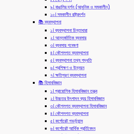
৯। বাঙালির দর্শন (আধুনিক ও সমকালীন)
১০। সমকালীন রাষ্ট্রদর্শন
📚 ব্যবস্থাপনা
১। ব্যবস্থাপনা চিন্তাধারা
২। আন্তর্জাতিক ব্যবসায়
৩। ব্যবসায় গবেষণা
৪। কৌশলগত ব্যবস্থাপনা
৫। ব্যবস্থাপনা তথ্য পদ্ধতি
৬। প্রশিক্ষণ ও উন্নয়ন
৭। ক্ষতিপূরণ ব্যবস্থাপনা
📚 হিসাববিজ্ঞান
১। প্রায়োগিক হিসাববিজ্ঞান তত্ত্ব
২। উচ্চতর উৎপাদন ব্যয় হিসাববিজ্ঞান
৩। কৌশলগত ব্যবস্থাপনা হিসাববিজ্ঞান
৪। কৌশলগত ব্যবস্থাপনা
৫। কর্পোরেট গভর্ন্য্যান্স
৬। কর্পোরেট আর্থিক প্রর্তিবেদন