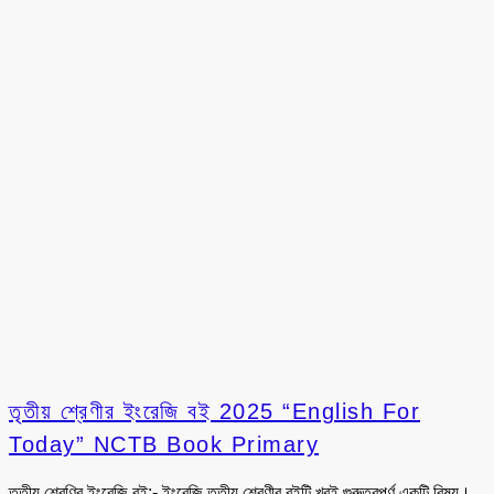
তৃতীয় শ্রেণীর ইংরেজি বই 2025 “English For
Today” NCTB Book Primary
তৃতীয় শ্রেণির ইংরেজি বই:- ইংরেজি তৃতীয় শ্রেণীর বইটি খুবই গুরুত্বপূর্ণ একটি বিষয়।