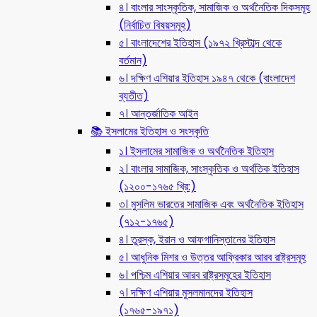
৪। বাংলার সাংস্কৃতিক, সামাজিক ও অর্থনৈতিক দিকসমূহ
(নির্বাচিত বিষয়সমূহ)
৫। বাংলাদেশের ইতিহাস (১৯৭২ খ্রিস্টাব্দ থেকে
বর্তমান)
৬। দক্ষিণ এশিয়ার ইতিহাস ১৯৪৭ থেকে (বাংলাদেশ
ব্যতীত)
৭। আন্তর্জাতিক আইন
📚 ইসলামের ইতিহাস ও সংস্কৃতি
১। ইসলামের সামাজিক ও অর্থনৈতিক ইতিহাস
২। বাংলার সামাজিক, সাংস্কৃতিক ও অর্থতিক ইতিহাস
(১২০০-১৭৬৫ খ্রি:)
৩। মুসলিম ভারতের সামাজিক এবং অর্থনৈতিক ইতিহাস
(৭১২-১৭৬৫)
৪। তুরস্ক, ইরান ও আফগানিস্তানের ইতিহাস
৫। আধুনিক মিশর ও উত্তর আফ্রিকার আরব রাষ্ট্রসমূহ
৬। পশ্চিম এশিয়ার আরব রাষ্ট্রসমূহের ইতিহাস
৭। দক্ষিণ এশিয়ার মুসলমানদের ইতিহাস
(১৭৬৫-১৯৭১)