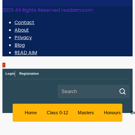
2025 All Rights Reserved readaim.com
Contact
About
Privacy
Blog
READ AIM
Login
Registration
Search for:
Home
Class 0-12
Masters
Honours
D