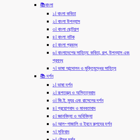
📚বাংলা
১। বাংলা কবিতা
২। বাংলা উপন্যাস
৩। বাংলা ছোটগল্প
৪। বাংলা নাটক
৫। বাংলা প্রবন্ধ
৬। বাংলাদেশের সাহিত্য: কবিতা, গল্প, উপন্যাস এবং
প্রবন্ধ
৭। ভাষা আন্দোলন ও মুক্তিযুদ্ধের সাহিত্য
📚 দর্শন
১। ভাষা দর্শন
২। রূপতত্ত্ব ও অস্তিত্ববাদ
৩। জি.ই. ম্যুর এবং রাসেলের দর্শন
৪। প্রয়োগবাদ ও মানবতাবাদ
৫। জ্ঞানবিদ্যা ও অধিবিদ্যা
৬। আল-গাজালি ও ইবনে রুশদের দর্শন
৭। সুফিবাদ
৮। বৌদ্ধ দর্শন