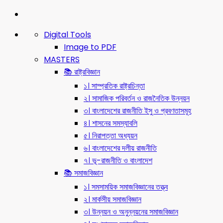
Digital Tools
Image to PDF
MASTERS
📚 রাষ্ট্রবিজ্ঞান
১। সাম্প্রতিক রাষ্ট্রচিন্তা
২। সামাজিক পরিবর্তন ও রাজনৈতিক উন্নয়ন
৩। বাংলাদেশের রাজনীতি ইসু ও প্রবণতাসমূহ
৪। শাসনের সমস্যাবলি
৫। নিরাপত্তা অধ্যয়ন
৬। বাংলাদেশের দলীয় রাজনীতি
৭। ভূ-রাজনীতি ও বাংলাদেশ
📚 সমাজবিজ্ঞান
১। সমসাময়িক সমাজবিজ্ঞানের তত্ত্ব
২। মার্কসীয় সমাজবিজ্ঞান
৩। উন্নয়ন ও অনুন্নয়নের সমাজবিজ্ঞান