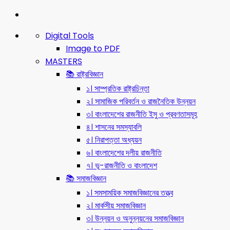
Digital Tools
Image to PDF
MASTERS
📚 রাষ্ট্রবিজ্ঞান
১। সাম্প্রতিক রাষ্ট্রচিন্তা
২। সামাজিক পরিবর্তন ও রাজনৈতিক উন্নয়ন
৩। বাংলাদেশের রাজনীতি ইসু ও প্রবণতাসমূহ
৪। শাসনের সমস্যাবলি
৫। নিরাপত্তা অধ্যয়ন
৬। বাংলাদেশের দলীয় রাজনীতি
৭। ভূ-রাজনীতি ও বাংলাদেশ
📚 সমাজবিজ্ঞান
১। সমসাময়িক সমাজবিজ্ঞানের তত্ত্ব
২। মার্কসীয় সমাজবিজ্ঞান
৩। উন্নয়ন ও অনুন্নয়নের সমাজবিজ্ঞান