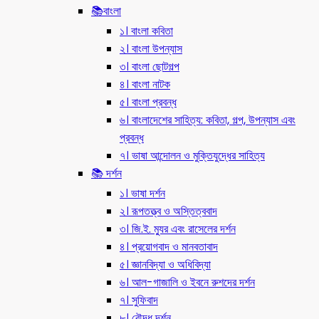
📚বাংলা
১। বাংলা কবিতা
২। বাংলা উপন্যাস
৩। বাংলা ছোটগল্প
৪। বাংলা নাটক
৫। বাংলা প্রবন্ধ
৬। বাংলাদেশের সাহিত্য: কবিতা, গল্প, উপন্যাস এবং
প্রবন্ধ
৭। ভাষা আন্দোলন ও মুক্তিযুদ্ধের সাহিত্য
📚 দর্শন
১। ভাষা দর্শন
২। রূপতত্ত্ব ও অস্তিত্ববাদ
৩। জি.ই. ম্যুর এবং রাসেলের দর্শন
৪। প্রয়োগবাদ ও মানবতাবাদ
৫। জ্ঞানবিদ্যা ও অধিবিদ্যা
৬। আল-গাজালি ও ইবনে রুশদের দর্শন
৭। সুফিবাদ
৮। বৌদ্ধ দর্শন