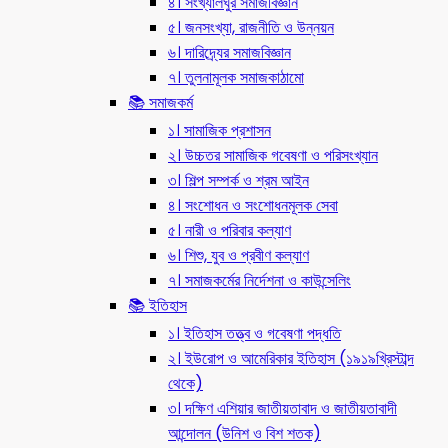
৪। সংখ্যালঘুর সমাজবিজ্ঞান
৫। জনসংখ্যা, রাজনীতি ও উন্নয়ন
৬। দারিদ্র্যের সমাজবিজ্ঞান
৭। তুলনামূলক সমাজকাঠামো
📚 সমাজকর্ম
১। সামাজিক প্রশাসন
২। উচ্চতর সামাজিক গবেষণা ও পরিসংখ্যান
৩। শিল্প সম্পর্ক ও শ্রম আইন
৪। সংশোধন ও সংশোধনমূলক সেবা
৫। নারী ও পরিবার কল্যাণ
৬। শিশু, যুব ও প্রবীণ কল্যাণ
৭। সমাজকর্মের নির্দেশনা ও কাউন্সেলিং
📚 ইতিহাস
১। ইতিহাস তত্ত্ব ও গবেষণা পদ্ধতি
২। ইউরোপ ও আমেরিকার ইতিহাস (১৯১৯খ্রিস্টাব্দ
থেকে)
৩। দক্ষিণ এশিয়ার জাতীয়তাবাদ ও জাতীয়তাবাদী
আন্দোলন (উনিশ ও বিশ শতক)