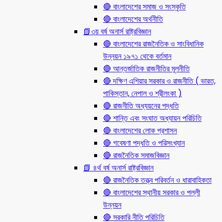
🔴 বাংলাদেশের সমাজ ও সংস্কৃতি
🔴 বাংলাদেশের অর্থনীতি
📗৩য় বর্ষ অনার্স রাষ্ট্রবিজ্ঞান
🔴 বাংলাদেশের রাজনৈতিক ও সাংবিধানিক
উন্নয়ন ১৯৭১ থেকে বর্তমান
🔴 আন্তর্জাতিক রাজনীতির মূলনীতি
🔴 দক্ষিণ এশিয়ার সরকার ও রাজনীতি ( ভারত,
পাকিস্তান, নেপাল ও শ্রীলংকা )
🔴 রাজনীতি অধ্যয়নের পদ্ধতি
🔴 শান্তি এবং সংঘাত অধ্যায়ন পরিচিতি
🔴 বাংলাদেশের লোক প্রশাসন
🔴 গবেষণা পদ্ধতি ও পরিসংখ্যান
🔴 রাজনৈতিক সমাজবিজ্ঞান
📗 ৪র্থ বর্ষ অনার্স রাষ্ট্রবিজ্ঞান
🔴 রাজনৈতিক তত্ত্ব পরিবর্তন ও ধারাবাহিকতা
🔴 বাংলাদেশের স্থানীয় সরকার ও পল্লী
উন্নয়ন
🔴 সরকারি নীতি পরিচিতি