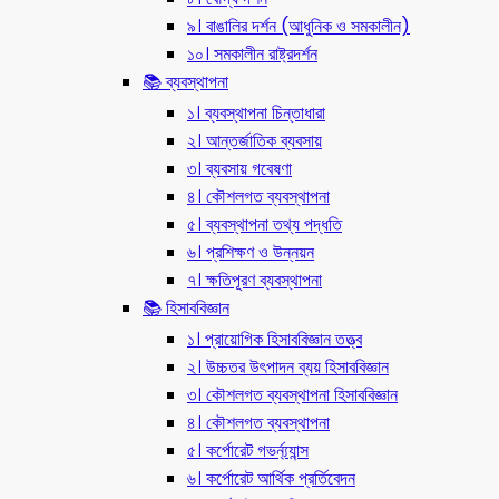
৯। বাঙালির দর্শন (আধুনিক ও সমকালীন)
১০। সমকালীন রাষ্ট্রদর্শন
📚 ব্যবস্থাপনা
১। ব্যবস্থাপনা চিন্তাধারা
২। আন্তর্জাতিক ব্যবসায়
৩। ব্যবসায় গবেষণা
৪। কৌশলগত ব্যবস্থাপনা
৫। ব্যবস্থাপনা তথ্য পদ্ধতি
৬। প্রশিক্ষণ ও উন্নয়ন
৭। ক্ষতিপূরণ ব্যবস্থাপনা
📚 হিসাববিজ্ঞান
১। প্রায়োগিক হিসাববিজ্ঞান তত্ত্ব
২। উচ্চতর উৎপাদন ব্যয় হিসাববিজ্ঞান
৩। কৌশলগত ব্যবস্থাপনা হিসাববিজ্ঞান
৪। কৌশলগত ব্যবস্থাপনা
৫। কর্পোরেট গভর্ন্য্যান্স
৬। কর্পোরেট আর্থিক প্রর্তিবেদন