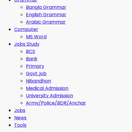
Bangla Grammar
English Grammar
Arabic Grammar
Computer
MS Word
Jobs Study
BCS
Bank
Primary
Govt. job
Nibandhon
Medical Admission
University Admission
Army/Police/BDR/Anchar
Jobs
News
Tools