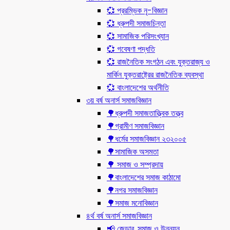
💞 প্ররম্ভিক নৃ-বিজ্ঞান
💞 ধ্রুপদী সমাজচিন্তা
💞 সামাজিক পরিসংখ্যান
💞 গবেষণা পদ্ধতি
💞 রাজনৈতিক সংগঠন এবং যুক্তরাজ্য ও
মার্কিন যুক্তরাষ্ট্রের রাজনৈতিক ব্যবস্থা
💞 বাংলাদেশের অর্থনীতি
৩য় বর্ষ অনার্স সমাজবিজ্ঞান
🌳ধ্রুপদী সমাজতাত্ত্বিক তত্ত্ব
🌳গ্রামীণ সমাজবিজ্ঞান
🌳ধর্মের সমাজবিজ্ঞান ২৩২০০৫
🌳সামাজিক অসমতা
🌳 সমাজ ও সম্প্রদায়
🌳বাংলাদেশের সমাজ কাঠামো
🌳নগর সমাজবিজ্ঞান
🌳সমাজ মনোবিজ্ঞান
৪র্থ বর্ষ অনার্স সমাজবিজ্ঞান
📢 জেন্ডার, সমাজ ও উন্নয়ন