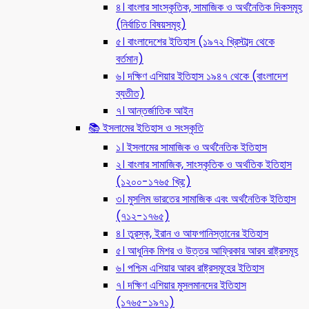
৪। বাংলার সাংস্কৃতিক, সামাজিক ও অর্থনৈতিক দিকসমূহ
(নির্বাচিত বিষয়সমূহ)
৫। বাংলাদেশের ইতিহাস (১৯৭২ খ্রিস্টাব্দ থেকে
বর্তমান)
৬। দক্ষিণ এশিয়ার ইতিহাস ১৯৪৭ থেকে (বাংলাদেশ
ব্যতীত)
৭। আন্তর্জাতিক আইন
📚 ইসলামের ইতিহাস ও সংস্কৃতি
১। ইসলামের সামাজিক ও অর্থনৈতিক ইতিহাস
২। বাংলার সামাজিক, সাংস্কৃতিক ও অর্থতিক ইতিহাস
(১২০০-১৭৬৫ খ্রি:)
৩। মুসলিম ভারতের সামাজিক এবং অর্থনৈতিক ইতিহাস
(৭১২-১৭৬৫)
৪। তুরস্ক, ইরান ও আফগানিস্তানের ইতিহাস
৫। আধুনিক মিশর ও উত্তর আফ্রিকার আরব রাষ্ট্রসমূহ
৬। পশ্চিম এশিয়ার আরব রাষ্ট্রসমূহের ইতিহাস
৭। দক্ষিণ এশিয়ার মুসলমানদের ইতিহাস
(১৭৬৫-১৯৭১)