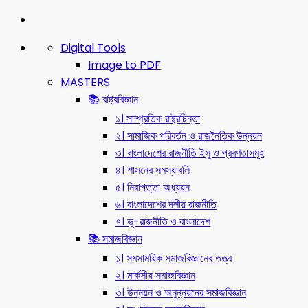
Digital Tools
Image to PDF
MASTERS
📚 রাষ্ট্রবিজ্ঞান
১। সাম্প্রতিক রাষ্ট্রচিন্তা
২। সামাজিক পরিবর্তন ও রাজনৈতিক উন্নয়ন
৩। বাংলাদেশের রাজনীতি ইসু ও প্রবণতাসমূহ
৪। শাসনের সমস্যাবলি
৫। নিরাপত্তা অধ্যয়ন
৬। বাংলাদেশের দলীয় রাজনীতি
৭। ভূ-রাজনীতি ও বাংলাদেশ
📚 সমাজবিজ্ঞান
১। সমসাময়িক সমাজবিজ্ঞানের তত্ত্ব
২। মার্কসীয় সমাজবিজ্ঞান
৩। উন্নয়ন ও অনুন্নয়নের সমাজবিজ্ঞান