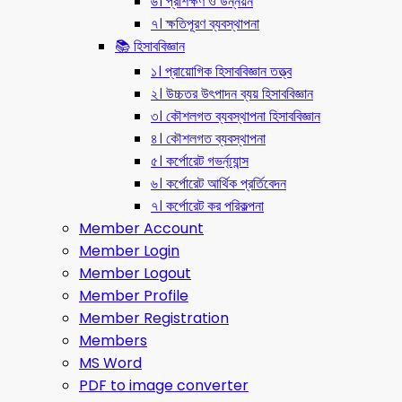
৬। প্রশিক্ষণ ও উন্নয়ন
৭। ক্ষতিপূরণ ব্যবস্থাপনা
📚 হিসাববিজ্ঞান
১। প্রায়োগিক হিসাববিজ্ঞান তত্ত্ব
২। উচ্চতর উৎপাদন ব্যয় হিসাববিজ্ঞান
৩। কৌশলগত ব্যবস্থাপনা হিসাববিজ্ঞান
৪। কৌশলগত ব্যবস্থাপনা
৫। কর্পোরেট গভর্ন্য্যান্স
৬। কর্পোরেট আর্থিক প্রর্তিবেদন
৭। কর্পোরেট কর পরিকল্পনা
Member Account
Member Login
Member Logout
Member Profile
Member Registration
Members
MS Word
PDF to image converter