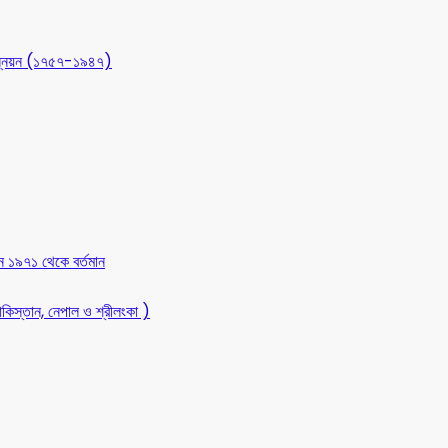
 উন্নয়ন (১৭৫৭-১৯৪৭)
ন ১৯৭১ থেকে বর্তমান
কিস্তান, নেপাল ও শ্রীলংকা )