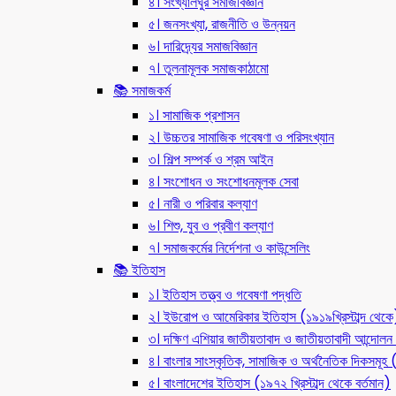
৪। সংখ্যালঘুর সমাজবিজ্ঞান
৫। জনসংখ্যা, রাজনীতি ও উন্নয়ন
৬। দারিদ্র্যের সমাজবিজ্ঞান
৭। তুলনামূলক সমাজকাঠামো
📚 সমাজকর্ম
১। সামাজিক প্রশাসন
২। উচ্চতর সামাজিক গবেষণা ও পরিসংখ্যান
৩। শিল্প সম্পর্ক ও শ্রম আইন
৪। সংশোধন ও সংশোধনমূলক সেবা
৫। নারী ও পরিবার কল্যাণ
৬। শিশু, যুব ও প্রবীণ কল্যাণ
৭। সমাজকর্মের নির্দেশনা ও কাউন্সেলিং
📚 ইতিহাস
১। ইতিহাস তত্ত্ব ও গবেষণা পদ্ধতি
২। ইউরোপ ও আমেরিকার ইতিহাস (১৯১৯খ্রিস্টাব্দ থেকে
৩। দক্ষিণ এশিয়ার জাতীয়তাবাদ ও জাতীয়তাবাদী আন্দো
৪। বাংলার সাংস্কৃতিক, সামাজিক ও অর্থনৈতিক দিকসমূহ (ন
৫। বাংলাদেশের ইতিহাস (১৯৭২ খ্রিস্টাব্দ থেকে বর্তমান)