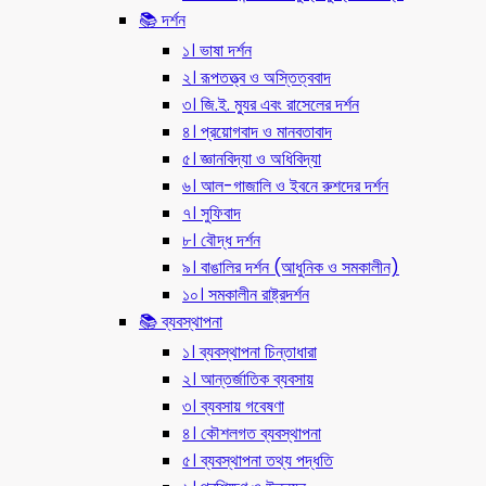
📚 দর্শন
১। ভাষা দর্শন
২। রূপতত্ত্ব ও অস্তিত্ববাদ
৩। জি.ই. ম্যুর এবং রাসেলের দর্শন
৪। প্রয়োগবাদ ও মানবতাবাদ
৫। জ্ঞানবিদ্যা ও অধিবিদ্যা
৬। আল-গাজালি ও ইবনে রুশদের দর্শন
৭। সুফিবাদ
৮। বৌদ্ধ দর্শন
৯। বাঙালির দর্শন (আধুনিক ও সমকালীন)
১০। সমকালীন রাষ্ট্রদর্শন
📚 ব্যবস্থাপনা
১। ব্যবস্থাপনা চিন্তাধারা
২। আন্তর্জাতিক ব্যবসায়
৩। ব্যবসায় গবেষণা
৪। কৌশলগত ব্যবস্থাপনা
৫। ব্যবস্থাপনা তথ্য পদ্ধতি