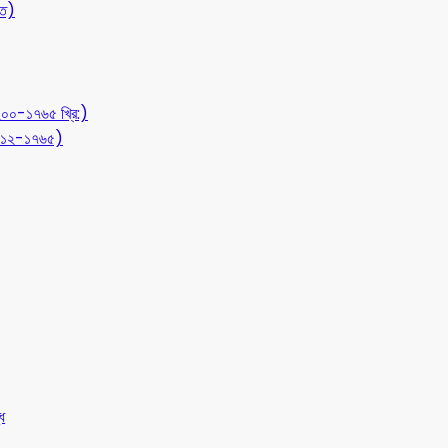
ীত)
১২০০-১৭৬৫ খ্রি:)
 (৭১২-১৭৬৫)
ধ