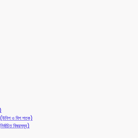
)
লন (উনিশ ও বিশ শতক)
ির্বাচিত বিষয়সমূহ)