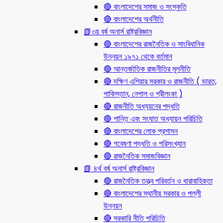
🔴 বাংলাদেশের সমাজ ও সংস্কৃতি
🔴 বাংলাদেশের অর্থনীতি
📗৩য় বর্ষ অনার্স রাষ্ট্রবিজ্ঞান
🔴 বাংলাদেশের রাজনৈতিক ও সাংবিধানিক
উন্নয়ন ১৯৭১ থেকে বর্তমান
🔴 আন্তর্জাতিক রাজনীতির মূলনীতি
🔴 দক্ষিণ এশিয়ার সরকার ও রাজনীতি ( ভারত,
পাকিস্তান, নেপাল ও শ্রীলংকা )
🔴 রাজনীতি অধ্যয়নের পদ্ধতি
🔴 শান্তি এবং সংঘাত অধ্যায়ন পরিচিতি
🔴 বাংলাদেশের লোক প্রশাসন
🔴 গবেষণা পদ্ধতি ও পরিসংখ্যান
🔴 রাজনৈতিক সমাজবিজ্ঞান
📗 ৪র্থ বর্ষ অনার্স রাষ্ট্রবিজ্ঞান
🔴 রাজনৈতিক তত্ত্ব পরিবর্তন ও ধারাবাহিকতা
🔴 বাংলাদেশের স্থানীয় সরকার ও পল্লী
উন্নয়ন
🔴 সরকারি নীতি পরিচিতি