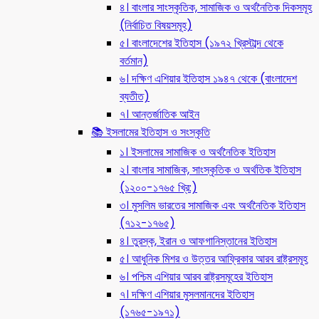
৪। বাংলার সাংস্কৃতিক, সামাজিক ও অর্থনৈতিক দিকসমূহ
(নির্বাচিত বিষয়সমূহ)
৫। বাংলাদেশের ইতিহাস (১৯৭২ খ্রিস্টাব্দ থেকে
বর্তমান)
৬। দক্ষিণ এশিয়ার ইতিহাস ১৯৪৭ থেকে (বাংলাদেশ
ব্যতীত)
৭। আন্তর্জাতিক আইন
📚 ইসলামের ইতিহাস ও সংস্কৃতি
১। ইসলামের সামাজিক ও অর্থনৈতিক ইতিহাস
২। বাংলার সামাজিক, সাংস্কৃতিক ও অর্থতিক ইতিহাস
(১২০০-১৭৬৫ খ্রি:)
৩। মুসলিম ভারতের সামাজিক এবং অর্থনৈতিক ইতিহাস
(৭১২-১৭৬৫)
৪। তুরস্ক, ইরান ও আফগানিস্তানের ইতিহাস
৫। আধুনিক মিশর ও উত্তর আফ্রিকার আরব রাষ্ট্রসমূহ
৬। পশ্চিম এশিয়ার আরব রাষ্ট্রসমূহের ইতিহাস
৭। দক্ষিণ এশিয়ার মুসলমানদের ইতিহাস
(১৭৬৫-১৯৭১)