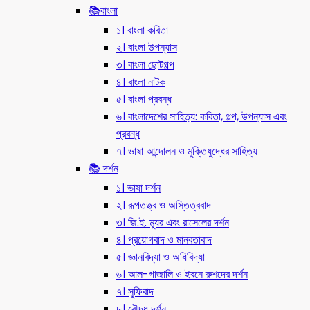
📚বাংলা
১। বাংলা কবিতা
২। বাংলা উপন্যাস
৩। বাংলা ছোটগল্প
৪। বাংলা নাটক
৫। বাংলা প্রবন্ধ
৬। বাংলাদেশের সাহিত্য: কবিতা, গল্প, উপন্যাস এবং
প্রবন্ধ
৭। ভাষা আন্দোলন ও মুক্তিযুদ্ধের সাহিত্য
📚 দর্শন
১। ভাষা দর্শন
২। রূপতত্ত্ব ও অস্তিত্ববাদ
৩। জি.ই. ম্যুর এবং রাসেলের দর্শন
৪। প্রয়োগবাদ ও মানবতাবাদ
৫। জ্ঞানবিদ্যা ও অধিবিদ্যা
৬। আল-গাজালি ও ইবনে রুশদের দর্শন
৭। সুফিবাদ
৮। বৌদ্ধ দর্শন