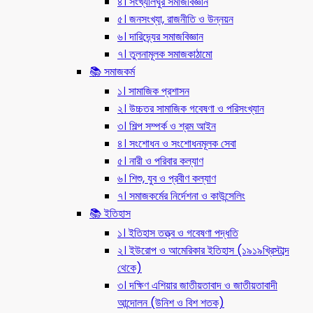
৪। সংখ্যালঘুর সমাজবিজ্ঞান
৫। জনসংখ্যা, রাজনীতি ও উন্নয়ন
৬। দারিদ্র্যের সমাজবিজ্ঞান
৭। তুলনামূলক সমাজকাঠামো
📚 সমাজকর্ম
১। সামাজিক প্রশাসন
২। উচ্চতর সামাজিক গবেষণা ও পরিসংখ্যান
৩। শিল্প সম্পর্ক ও শ্রম আইন
৪। সংশোধন ও সংশোধনমূলক সেবা
৫। নারী ও পরিবার কল্যাণ
৬। শিশু, যুব ও প্রবীণ কল্যাণ
৭। সমাজকর্মের নির্দেশনা ও কাউন্সেলিং
📚 ইতিহাস
১। ইতিহাস তত্ত্ব ও গবেষণা পদ্ধতি
২। ইউরোপ ও আমেরিকার ইতিহাস (১৯১৯খ্রিস্টাব্দ
থেকে)
৩। দক্ষিণ এশিয়ার জাতীয়তাবাদ ও জাতীয়তাবাদী
আন্দোলন (উনিশ ও বিশ শতক)