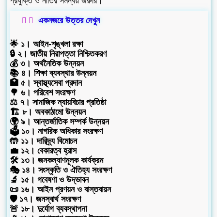
প্রযুক্তি ও নীতির সমন্বয় জরুরি।
একনজরে উত্তর দেখুন
🌟 ১। আইন-শৃঙ্খলা রক্ষা
🔒 ২। জাতীয় নিরাপত্তা নিশ্চিতকরণ
💰 ৩। অর্থনৈতিক উন্নয়ন
📚 ৪। শিক্ষা ব্যবস্থার উন্নয়ন
🏥 ৫। স্বাস্থ্যসেবা প্রদান
🌳 ৬। পরিবেশ সংরক্ষণ
⚖️ ৭। সামাজিক ন্যায়বিচার প্রতিষ্ঠা
🏗️ ৮। অবকাঠামো উন্নয়ন
🌍 ৯। আন্তর্জাতিক সম্পর্ক উন্নয়ন
🗳️ ১০। নাগরিক অধিকার সংরক্ষণ
🤲 ১১। দারিদ্র্য বিমোচন
💼 ১২। বেকারত্ব হ্রাস
🛠️ ১৩। জনকল্যাণমূলক কার্যক্রম
🎭 ১৪। সংস্কৃতি ও ঐতিহ্য সংরক্ষণ
🔬 ১৫। গবেষণা ও উদ্ভাবন
📜 ১৬। আইন প্রণয়ন ও বাস্তবায়ন
🛡️ ১৭। জনস্বার্থ সংরক্ষণ
🚨 ১৮। দুর্যোগ ব্যবস্থাপনা