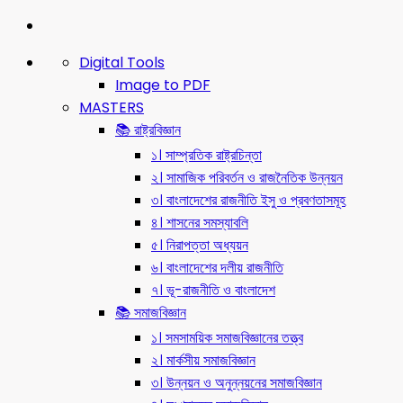
Digital Tools
Image to PDF
MASTERS
📚 রাষ্ট্রবিজ্ঞান
১। সাম্প্রতিক রাষ্ট্রচিন্তা
২। সামাজিক পরিবর্তন ও রাজনৈতিক উন্নয়ন
৩। বাংলাদেশের রাজনীতি ইসু ও প্রবণতাসমূহ
৪। শাসনের সমস্যাবলি
৫। নিরাপত্তা অধ্যয়ন
৬। বাংলাদেশের দলীয় রাজনীতি
৭। ভূ-রাজনীতি ও বাংলাদেশ
📚 সমাজবিজ্ঞান
১। সমসাময়িক সমাজবিজ্ঞানের তত্ত্ব
২। মার্কসীয় সমাজবিজ্ঞান
৩। উন্নয়ন ও অনুন্নয়নের সমাজবিজ্ঞান