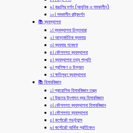
৯। বাঙালির দর্শন (আধুনিক ও সমকালীন)
১০। সমকালীন রাষ্ট্রদর্শন
📚 ব্যবস্থাপনা
১। ব্যবস্থাপনা চিন্তাধারা
২। আন্তর্জাতিক ব্যবসায়
৩। ব্যবসায় গবেষণা
৪। কৌশলগত ব্যবস্থাপনা
৫। ব্যবস্থাপনা তথ্য পদ্ধতি
৬। প্রশিক্ষণ ও উন্নয়ন
৭। ক্ষতিপূরণ ব্যবস্থাপনা
📚 হিসাববিজ্ঞান
১। প্রায়োগিক হিসাববিজ্ঞান তত্ত্ব
২। উচ্চতর উৎপাদন ব্যয় হিসাববিজ্ঞান
৩। কৌশলগত ব্যবস্থাপনা হিসাববিজ্ঞান
৪। কৌশলগত ব্যবস্থাপনা
৫। কর্পোরেট গভর্ন্য্যান্স
৬। কর্পোরেট আর্থিক প্রর্তিবেদন