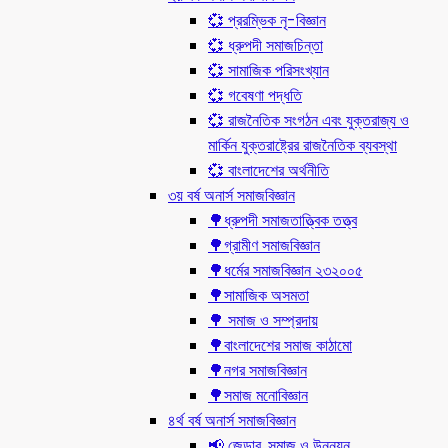
💞 প্ররম্ভিক নৃ-বিজ্ঞান
💞 ধ্রুপদী সমাজচিন্তা
💞 সামাজিক পরিসংখ্যান
💞 গবেষণা পদ্ধতি
💞 রাজনৈতিক সংগঠন এবং যুক্তরাজ্য ও
মার্কিন যুক্তরাষ্ট্রের রাজনৈতিক ব্যবস্থা
💞 বাংলাদেশের অর্থনীতি
৩য় বর্ষ অনার্স সমাজবিজ্ঞান
🌳ধ্রুপদী সমাজতাত্ত্বিক তত্ত্ব
🌳গ্রামীণ সমাজবিজ্ঞান
🌳ধর্মের সমাজবিজ্ঞান ২৩২০০৫
🌳সামাজিক অসমতা
🌳 সমাজ ও সম্প্রদায়
🌳বাংলাদেশের সমাজ কাঠামো
🌳নগর সমাজবিজ্ঞান
🌳সমাজ মনোবিজ্ঞান
৪র্থ বর্ষ অনার্স সমাজবিজ্ঞান
📢 জেন্ডার, সমাজ ও উন্নয়ন