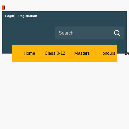
Login
Registration
Search for:
Home
Class 0-12
Masters
Honours
D