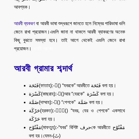
আবশ্যক।
আরবী ব্যকরণ
বা আরবী ভাষা শুদ্ধরূপে জানতে হলে নিম্নের পারিভাষা গুলি
জেনে রাখা প্রয়োজন।এগুলি জানা না থাকলে আরবী ব্যাকরণের অনেক
কিছু বুঝতে সমস্যা হবে। তাই আগে থেকেই এগুলি
জেনে রাখা
প্রয়োজন
।
আরবী গ্রামার
আরবী গ্রামার শব্দার্থ
فَتَحَة(ফাতাহ):-(َ) “যবরকে” আরবীতে فَتَحَة বলা হয়।
كَسْرَة(কাছরাহ):-(ِ)আর “যেরকে” كَسْرَة বলা হয়।
ضَمَّة(দাম্মাহ):-(ُ) “পেশকে” ضَمَّة বলা হয়।
حَرْكَة(হরকত):-(َُِ) “যবর, যের ও পেশকে” একসাথে
حَرْكَة বলা হয়।
مَفْتُوْح(মাফতুহ):-“যবর” বিশিষ্ট حرفকে আরবীতে مَفْتُوْح
বলা হয়।যেমন-(ثَ)