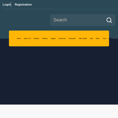
Login
Registration
Search for:
Read Aim
Home
Class 0-12
Masters