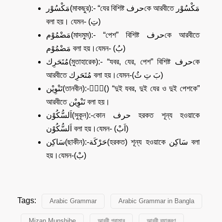
مَكْسُوْر(মাকছুর):- “যের বিশিষ্ট حرفকে আরবীতে مَكْسُوْر
বলা হয়। যেমন- (تِ)
مَضْمُوْم(
মাদমুম
):- “পেশ” বিশিষ্ট حرفকে আরবীতে
مَضْمُوْم বলা হয়।যেমন- (بُ)
مُتَحَرِك(মুতাহারেক):- “যবর, যের, পেশ” বিশিষ্ট حرفকে
আরবীতে مُتَحَرِك বলা হয়।যেমন-(بَ تِ ثُ)
تَنْوِيْن(তানবীন):-(ًٌٍ) “দুই যবর, দুই যের ও দুই পেশকে”
আরবীতে تَنْوِيْن বলা হয়।
اَلسُّكُوْن(সুকূন):-কোন حرف হরকত শূন্য হওয়াকে
اَلسُّكُوْن বলা হয়।যেমন- (اَبْ)
سَاكِن(ছাকীন):-حَرْكَة(
হরকত
) শূন্য হওয়াকে سَاكِن বলা
হয়।যেমন-(بْ)
Tags:
Arabic Grammar
Arabic Grammar in Bangla
Mizan Munshibe
আরবী গ্রামার
আরবী ব্যাকরণ