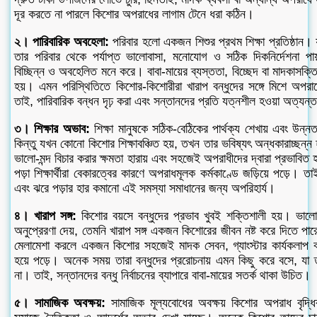
দূর করতে না পারলে কিশোর অপরাধের লাগাম টেনে ধরা কঠিন।
২। পারিবারিক অবহেলা:
পরিবার হলো একজন শিশুর প্রথম শিক্ষা প্রতিষ্ঠান
তার পরিবার থেকে পর্যাপ্ত ভালোবাসা, মনোযোগ ও সঠিক দিকনির্দেশনা পা
বিচ্ছিন্ন ও অবহেলিত মনে করে। বাবা-মায়ের ব্যস্ততা, বিচ্ছেদ বা মাদকাসক্
হয়। এমন পরিস্থিতিতে কিশোর-কিশোরীরা খারাপ বন্ধুদের সঙ্গে মিশে অপর
তাই, পারিবারিক বন্ধন দৃঢ় করা এবং সন্তানদের প্রতি যত্নশীল হওয়া অত্যন
৩। শিক্ষার অভাব:
শিক্ষা মানুষকে সঠিক-বেঠিকের পার্থক্য শেখায় এবং উন
কিন্তু যখন কোনো কিশোর শিক্ষাবঞ্চিত হয়, তখন তার ভবিষ্যৎ অন্ধকারাচ্ছন্ন 
ভালো-মন্দ বিচার করার ক্ষমতা হারায় এবং সহজেই অপরাধীদের দ্বারা প্রভাবিত
পড়া শিক্ষার্থীরা বেকারত্বের কারণে অপরাধমূলক কর্মকাণ্ডে জড়িয়ে পড়ে। তাই
এবং ঝরে পড়ার হার কমানো এই সমস্যা সমাধানের জন্য অপরিহার্য।
৪। খারাপ সঙ্গ:
কিশোর বয়সে বন্ধুদের প্রভাব খুবই শক্তিশালী হয়। ভাল
অনুপ্রেরণা দেয়, তেমনি খারাপ সঙ্গ একজন কিশোরের জীবন নষ্ট করে দিতে পারে
মেলামেশা করলে একজন কিশোর সহজেই মাদক সেবন, গ্যাংস্টার কার্যকলাপ ব
হয়ে পড়ে। অনেক সময় তারা বন্ধুদের প্ররোচনায় এমন কিছু করে বসে, যা 
না। তাই, সন্তানদের বন্ধু নির্বাচনের ব্যাপারে বাবা-মায়ের সতর্ক থাকা উচিত।
৫। সামাজিক অবক্ষয়:
সামাজিক মূল্যবোধের অবক্ষয় কিশোর অপরাধ বৃদ্ধ