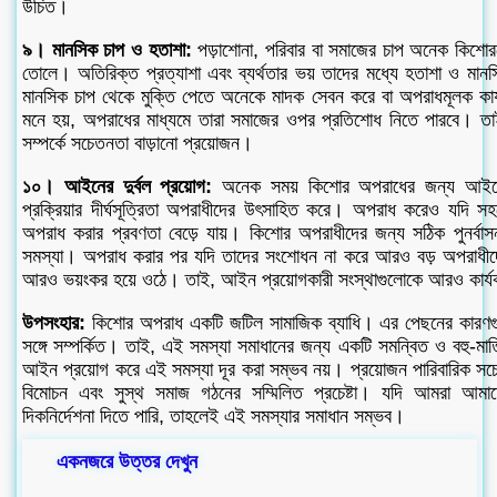
উচিত।
৯। মানসিক চাপ ও হতাশা:
পড়াশোনা, পরিবার বা সমাজের চাপ অনেক কিশোরক
তোলে। অতিরিক্ত প্রত্যাশা এবং ব্যর্থতার ভয় তাদের মধ্যে হতাশা ও মানস
মানসিক চাপ থেকে মুক্তি পেতে অনেকে মাদক সেবন করে বা অপরাধমূলক কার্
মনে হয়, অপরাধের মাধ্যমে তারা সমাজের ওপর প্রতিশোধ নিতে পারবে। তাই,
সম্পর্কে সচেতনতা বাড়ানো প্রয়োজন।
১০। আইনের দুর্বল প্রয়োগ:
অনেক সময় কিশোর অপরাধের জন্য আইনের 
প্রক্রিয়ার দীর্ঘসূত্রিতা অপরাধীদের উৎসাহিত করে। অপরাধ করেও যদি সহ
অপরাধ করার প্রবণতা বেড়ে যায়। কিশোর অপরাধীদের জন্য সঠিক পুনর্বাস
সমস্যা। অপরাধ করার পর যদি তাদের সংশোধন না করে আরও বড় অপরাধীদের 
আরও ভয়ংকর হয়ে ওঠে। তাই, আইন প্রয়োগকারী সংস্থাগুলোকে আরও কার্
উপসংহার:
কিশোর অপরাধ একটি জটিল সামাজিক ব্যাধি। এর পেছনের কারণগ
সঙ্গে সম্পর্কিত। তাই, এই সমস্যা সমাধানের জন্য একটি সমন্বিত ও বহু-মাত
আইন প্রয়োগ করে এই সমস্যা দূর করা সম্ভব নয়। প্রয়োজন পারিবারিক সচেতনত
বিমোচন এবং সুস্থ সমাজ গঠনের সম্মিলিত প্রচেষ্টা। যদি আমরা আমাদে
দিকনির্দেশনা দিতে পারি, তাহলেই এই সমস্যার সমাধান সম্ভব।
একনজরে উত্তর দেখুন