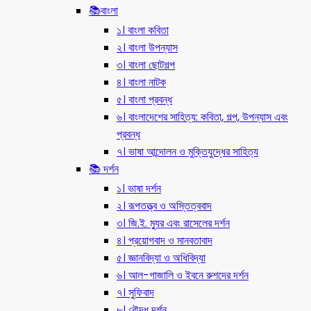
📚বাংলা
১। বাংলা কবিতা
২। বাংলা উপন্যাস
৩। বাংলা ছোটগল্প
৪। বাংলা নাটক
৫। বাংলা প্রবন্ধ
৬। বাংলাদেশের সাহিত্য: কবিতা, গল্প, উপন্যাস এবং
প্রবন্ধ
৭। ভাষা আন্দোলন ও মুক্তিযুদ্ধের সাহিত্য
📚 দর্শন
১। ভাষা দর্শন
২। রূপতত্ত্ব ও অস্তিত্ববাদ
৩। জি.ই. ম্যুর এবং রাসেলের দর্শন
৪। প্রয়োগবাদ ও মানবতাবাদ
৫। জ্ঞানবিদ্যা ও অধিবিদ্যা
৬। আল-গাজালি ও ইবনে রুশদের দর্শন
৭। সুফিবাদ
৮। বৌদ্ধ দর্শন