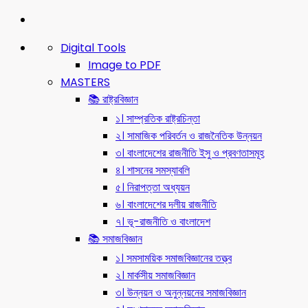
Digital Tools
Image to PDF
MASTERS
📚 রাষ্ট্রবিজ্ঞান
১। সাম্প্রতিক রাষ্ট্রচিন্তা
২। সামাজিক পরিবর্তন ও রাজনৈতিক উন্নয়ন
৩। বাংলাদেশের রাজনীতি ইসু ও প্রবণতাসমূহ
৪। শাসনের সমস্যাবলি
৫। নিরাপত্তা অধ্যয়ন
৬। বাংলাদেশের দলীয় রাজনীতি
৭। ভূ-রাজনীতি ও বাংলাদেশ
📚 সমাজবিজ্ঞান
১। সমসাময়িক সমাজবিজ্ঞানের তত্ত্ব
২। মার্কসীয় সমাজবিজ্ঞান
৩। উন্নয়ন ও অনুন্নয়নের সমাজবিজ্ঞান