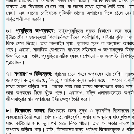
সমাজে নৈতিকতা ও আদর্শের অভাব দেখা যাচ্ছে। অনেক কিশোর তাদের চারপা
অন্যায় এবং মিথ্যাচার দেখতে পায়, যা তাদের মধ্যে হতাশা তৈরি করে। ত
নেই। এই ধরনের নেতিবাচক দৃষ্টিভঙ্গি তাদের অপরাধের দিকে ঠেলে দেয
শক্তিশালী করা জরুরি।
৬। প্রযুক্তির অপব্যবহার:
তথ্যপ্রযুক্তির দ্রুত বিকাশের সঙ্গে সঙ্
ইন্টারনেটের সহজলভ্যতা কিশোর-কিশোরীদের পর্নোগ্রাফি, সাইবার বুলিং এ
দিকে ঠেলে দিচ্ছে। তারা অনলাইন গ্যাং, হ্যাকার গ্রুপ বা অন্যান্য অপরাধ
পারে। এছাড়া, সামাজিক যোগাযোগ মাধ্যমে সহিংসতা ও অপরাধমূলক বিষয
উৎসাহিত হয়। তাই, প্রযুক্তির সঠিক ব্যবহার শেখানো এবং অনলাইন নিরাপত্তা
প্রয়োজন।
৭। নগরায়ণ ও বিচ্ছিন্নতা:
গ্রামের চেয়ে শহরে অপরাধের হার বেশি। দ্র
জনসংখ্যা ঘনত্ব বাড়ছে, কিন্তু সামাজিক বন্ধন দুর্বল হচ্ছে। শহরের একাক
মধ্যে হতাশা বাড়িয়ে দেয়। অনেক সময় তারা তাদের সমস্যাগুলো কারও সঙ্গ
তারা অপরাধের দিকে ঝুঁকে পড়ে। এছাড়াও, বস্তি এলাকাগুলোতে অপর্যাপ
জীবনযাত্রার মান অপরাধের উর্বর ক্ষেত্র তৈরি করে।
৮। বিনোদনের অভাব:
কিশোরদের জন্য সুস্থ ও সৃজনশীল বিনোদনের স
একঘেয়েমি তৈরি করে। খেলার মাঠ, লাইব্রেরি, ক্লাব বা অন্যান্য সাংস্কৃতিক ক
সময় কাটানোর জন্য ভুল পথ বেছে নিতে পারে। তারা অলসতার কারণে মাদক
অপরাধে জড়িয়ে পড়ে। তাই, কিশোরদের জন্য পর্যাপ্ত বিনোদনমূলক ও গঠনমূ