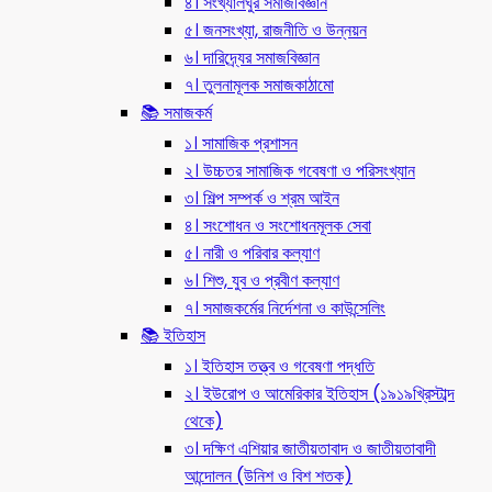
৪। সংখ্যালঘুর সমাজবিজ্ঞান
৫। জনসংখ্যা, রাজনীতি ও উন্নয়ন
৬। দারিদ্র্যের সমাজবিজ্ঞান
৭। তুলনামূলক সমাজকাঠামো
📚 সমাজকর্ম
১। সামাজিক প্রশাসন
২। উচ্চতর সামাজিক গবেষণা ও পরিসংখ্যান
৩। শিল্প সম্পর্ক ও শ্রম আইন
৪। সংশোধন ও সংশোধনমূলক সেবা
৫। নারী ও পরিবার কল্যাণ
৬। শিশু, যুব ও প্রবীণ কল্যাণ
৭। সমাজকর্মের নির্দেশনা ও কাউন্সেলিং
📚 ইতিহাস
১। ইতিহাস তত্ত্ব ও গবেষণা পদ্ধতি
২। ইউরোপ ও আমেরিকার ইতিহাস (১৯১৯খ্রিস্টাব্দ
থেকে)
৩। দক্ষিণ এশিয়ার জাতীয়তাবাদ ও জাতীয়তাবাদী
আন্দোলন (উনিশ ও বিশ শতক)