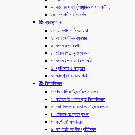
৯। বাঙালির দর্শন (আধুনিক ও সমকালীন)
১০। সমকালীন রাষ্ট্রদর্শন
📚 ব্যবস্থাপনা
১। ব্যবস্থাপনা চিন্তাধারা
২। আন্তর্জাতিক ব্যবসায়
৩। ব্যবসায় গবেষণা
৪। কৌশলগত ব্যবস্থাপনা
৫। ব্যবস্থাপনা তথ্য পদ্ধতি
৬। প্রশিক্ষণ ও উন্নয়ন
৭। ক্ষতিপূরণ ব্যবস্থাপনা
📚 হিসাববিজ্ঞান
১। প্রায়োগিক হিসাববিজ্ঞান তত্ত্ব
২। উচ্চতর উৎপাদন ব্যয় হিসাববিজ্ঞান
৩। কৌশলগত ব্যবস্থাপনা হিসাববিজ্ঞান
৪। কৌশলগত ব্যবস্থাপনা
৫। কর্পোরেট গভর্ন্য্যান্স
৬। কর্পোরেট আর্থিক প্রর্তিবেদন