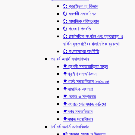
💞 প্ররম্ভিক নৃ-বিজ্ঞান
💞 ধ্রুপদী সমাজচিন্তা
💞 সামাজিক পরিসংখ্যান
💞 গবেষণা পদ্ধতি
💞 রাজনৈতিক সংগঠন এবং যুক্তরাজ্য ও
মার্কিন যুক্তরাষ্ট্রের রাজনৈতিক ব্যবস্থা
💞 বাংলাদেশের অর্থনীতি
৩য় বর্ষ অনার্স সমাজবিজ্ঞান
🌳ধ্রুপদী সমাজতাত্ত্বিক তত্ত্ব
🌳গ্রামীণ সমাজবিজ্ঞান
🌳ধর্মের সমাজবিজ্ঞান ২৩২০০৫
🌳সামাজিক অসমতা
🌳 সমাজ ও সম্প্রদায়
🌳বাংলাদেশের সমাজ কাঠামো
🌳নগর সমাজবিজ্ঞান
🌳সমাজ মনোবিজ্ঞান
৪র্থ বর্ষ অনার্স সমাজবিজ্ঞান
📢 জেন্ডার, সমাজ ও উন্নয়ন