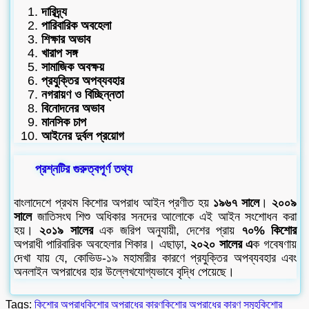
দারিদ্র্য
পারিবারিক অবহেলা
শিক্ষার অভাব
খারাপ সঙ্গ
সামাজিক অবক্ষয়
প্রযুক্তির অপব্যবহার
নগরায়ণ ও বিচ্ছিন্নতা
বিনোদনের অভাব
মানসিক চাপ
আইনের দুর্বল প্রয়োগ
প্রশ্নটির গুরুত্বপূর্ণ তথ্য
বাংলাদেশে প্রথম কিশোর অপরাধ আইন প্রণীত হয়
১৯৬৭ সালে
।
২০০৯
সালে
জাতিসংঘ শিশু অধিকার সনদের আলোকে এই আইন সংশোধন করা
হয়।
২০১৯ সালের
এক জরিপ অনুযায়ী, দেশের প্রায়
৭০% কিশোর
অপরাধী পারিবারিক অবহেলার শিকার। এছাড়া,
২০২০ সালের এ
ক গবেষণায়
দেখা যায় যে, কোভিড-১৯ মহামারীর কারণে প্রযুক্তির অপব্যবহার এবং
অনলাইন অপরাধের হার উল্লেখযোগ্যভাবে বৃদ্ধি পেয়েছে।
Tags:
কিশোর অপরাধ
কিশোর অপরাধের কারণ
কিশোর অপরাধের কারণ সমূহ
কিশোর