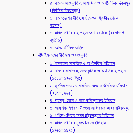
৪। বাংলার সাংস্কৃতিক, সামাজিক ও অর্থনৈতিক দিকসমূহ
(নির্বাচিত বিষয়সমূহ)
৫। বাংলাদেশের ইতিহাস (১৯৭২ খ্রিস্টাব্দ থেকে
বর্তমান)
৬। দক্ষিণ এশিয়ার ইতিহাস ১৯৪৭ থেকে (বাংলাদেশ
ব্যতীত)
৭। আন্তর্জাতিক আইন
📚 ইসলামের ইতিহাস ও সংস্কৃতি
১। ইসলামের সামাজিক ও অর্থনৈতিক ইতিহাস
২। বাংলার সামাজিক, সাংস্কৃতিক ও অর্থতিক ইতিহাস
(১২০০-১৭৬৫ খ্রি:)
৩। মুসলিম ভারতের সামাজিক এবং অর্থনৈতিক ইতিহাস
(৭১২-১৭৬৫)
৪। তুরস্ক, ইরান ও আফগানিস্তানের ইতিহাস
৫। আধুনিক মিশর ও উত্তর আফ্রিকার আরব রাষ্ট্রসমূহ
৬। পশ্চিম এশিয়ার আরব রাষ্ট্রসমূহের ইতিহাস
৭। দক্ষিণ এশিয়ার মুসলমানদের ইতিহাস
(১৭৬৫-১৯৭১)