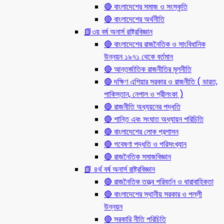
🔴 বাংলাদেশের সমাজ ও সংস্কৃতি
🔴 বাংলাদেশের অর্থনীতি
📗৩য় বর্ষ অনার্স রাষ্ট্রবিজ্ঞান
🔴 বাংলাদেশের রাজনৈতিক ও সাংবিধানিক
উন্নয়ন ১৯৭১ থেকে বর্তমান
🔴 আন্তর্জাতিক রাজনীতির মূলনীতি
🔴 দক্ষিণ এশিয়ার সরকার ও রাজনীতি ( ভারত,
পাকিস্তান, নেপাল ও শ্রীলংকা )
🔴 রাজনীতি অধ্যয়নের পদ্ধতি
🔴 শান্তি এবং সংঘাত অধ্যায়ন পরিচিতি
🔴 বাংলাদেশের লোক প্রশাসন
🔴 গবেষণা পদ্ধতি ও পরিসংখ্যান
🔴 রাজনৈতিক সমাজবিজ্ঞান
📗 ৪র্থ বর্ষ অনার্স রাষ্ট্রবিজ্ঞান
🔴 রাজনৈতিক তত্ত্ব পরিবর্তন ও ধারাবাহিকতা
🔴 বাংলাদেশের স্থানীয় সরকার ও পল্লী
উন্নয়ন
🔴 সরকারি নীতি পরিচিতি