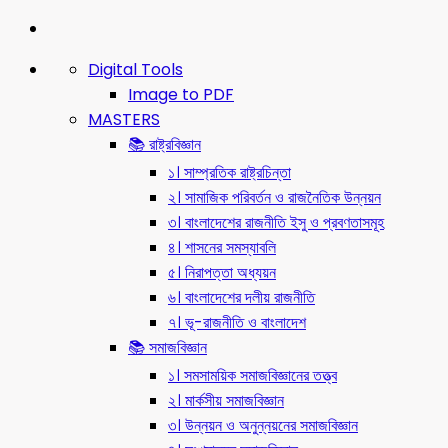
Digital Tools
Image to PDF
MASTERS
📚 রাষ্ট্রবিজ্ঞান
১। সাম্প্রতিক রাষ্ট্রচিন্তা
২। সামাজিক পরিবর্তন ও রাজনৈতিক উন্নয়ন
৩। বাংলাদেশের রাজনীতি ইসু ও প্রবণতাসমূহ
৪। শাসনের সমস্যাবলি
৫। নিরাপত্তা অধ্যয়ন
৬। বাংলাদেশের দলীয় রাজনীতি
৭। ভূ-রাজনীতি ও বাংলাদেশ
📚 সমাজবিজ্ঞান
১। সমসাময়িক সমাজবিজ্ঞানের তত্ত্ব
২। মার্কসীয় সমাজবিজ্ঞান
৩। উন্নয়ন ও অনুন্নয়নের সমাজবিজ্ঞান