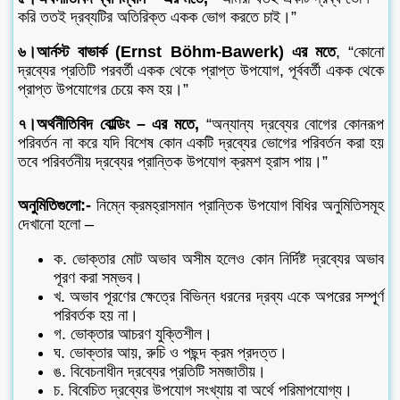
করি ততই দ্রব্যটির অতিরিক্ত একক ভোগ করতে চাই।”
৬।আর্নস্ট বাভার্ক (Ernst Böhm-Bawerk) এর মতে
, “কোনো
দ্রব্যের প্রতিটি পরবর্তী একক থেকে প্রাপ্ত উপযোগ, পূর্ববর্তী একক থেকে
প্রাপ্ত উপযোগের চেয়ে কম হয়।”
৭।অর্থনীতিবিদ বোল্ডিং – এর মতে,
“অন্যান্য দ্রব্যের বোগের কোনরূপ
পরিবর্তন না করে যদি বিশেষ কোন একটি দ্রব্যের ভোগের পরিবর্তন করা হয়
তবে পরিবর্তনীয় দ্রব্যের প্রান্তিক উপযোগ ক্রমশ হ্রাস পায়।”
অনুমিতিগুলো:-
নিম্নে ক্রমহ্রাসমান প্রান্তিক উপযোগ বিধির অনুমিতিসমূহ
দেখানো হলো –
ক. ভোক্তার মোট অভাব অসীম হলেও কোন নির্দিষ্ট দ্রব্যের অভাব
পূরণ করা সম্ভব।
খ. অভাব পূরণের ক্ষেত্রে বিভিন্ন ধরনের দ্রব্য একে অপরের সম্পূ্র্ণ
পরিবর্তক হয় না।
গ. ভোক্তার আচরণ ‍যুক্তিশীল।
ঘ. ভোক্তার আয়, রুচি ও পছন্দ ক্রম প্রদত্ত।
ঙ. বিবেচনাধীন দ্রব্যের প্রতিটি সমজাতীয়।
চ. বিবেচিত দ্রব্যের উপযোগ সংখ্যায় বা অর্থে পরিমাপযোগ্য।