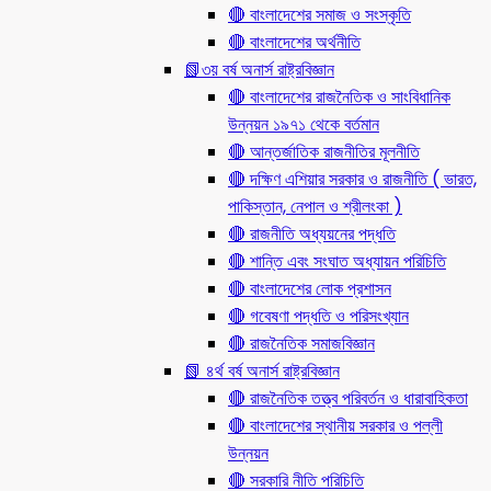
🔴 বাংলাদেশের সমাজ ও সংস্কৃতি
🔴 বাংলাদেশের অর্থনীতি
📗৩য় বর্ষ অনার্স রাষ্ট্রবিজ্ঞান
🔴 বাংলাদেশের রাজনৈতিক ও সাংবিধানিক
উন্নয়ন ১৯৭১ থেকে বর্তমান
🔴 আন্তর্জাতিক রাজনীতির মূলনীতি
🔴 দক্ষিণ এশিয়ার সরকার ও রাজনীতি ( ভারত,
পাকিস্তান, নেপাল ও শ্রীলংকা )
🔴 রাজনীতি অধ্যয়নের পদ্ধতি
🔴 শান্তি এবং সংঘাত অধ্যায়ন পরিচিতি
🔴 বাংলাদেশের লোক প্রশাসন
🔴 গবেষণা পদ্ধতি ও পরিসংখ্যান
🔴 রাজনৈতিক সমাজবিজ্ঞান
📗 ৪র্থ বর্ষ অনার্স রাষ্ট্রবিজ্ঞান
🔴 রাজনৈতিক তত্ত্ব পরিবর্তন ও ধারাবাহিকতা
🔴 বাংলাদেশের স্থানীয় সরকার ও পল্লী
উন্নয়ন
🔴 সরকারি নীতি পরিচিতি