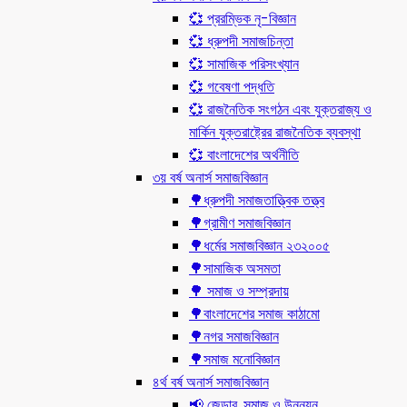
💞 প্ররম্ভিক নৃ-বিজ্ঞান
💞 ধ্রুপদী সমাজচিন্তা
💞 সামাজিক পরিসংখ্যান
💞 গবেষণা পদ্ধতি
💞 রাজনৈতিক সংগঠন এবং যুক্তরাজ্য ও
মার্কিন যুক্তরাষ্ট্রের রাজনৈতিক ব্যবস্থা
💞 বাংলাদেশের অর্থনীতি
৩য় বর্ষ অনার্স সমাজবিজ্ঞান
🌳ধ্রুপদী সমাজতাত্ত্বিক তত্ত্ব
🌳গ্রামীণ সমাজবিজ্ঞান
🌳ধর্মের সমাজবিজ্ঞান ২৩২০০৫
🌳সামাজিক অসমতা
🌳 সমাজ ও সম্প্রদায়
🌳বাংলাদেশের সমাজ কাঠামো
🌳নগর সমাজবিজ্ঞান
🌳সমাজ মনোবিজ্ঞান
৪র্থ বর্ষ অনার্স সমাজবিজ্ঞান
📢 জেন্ডার, সমাজ ও উন্নয়ন