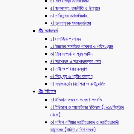
৪। সংখ্যালঘুর সমাজবিজ্ঞান
৫। জনসংখ্যা, রাজনীতি ও উন্নয়ন
৬। দারিদ্র্যের সমাজবিজ্ঞান
৭। তুলনামূলক সমাজকাঠামো
📚 সমাজকর্ম
১। সামাজিক প্রশাসন
২। উচ্চতর সামাজিক গবেষণা ও পরিসংখ্যান
৩। শিল্প সম্পর্ক ও শ্রম আইন
৪। সংশোধন ও সংশোধনমূলক সেবা
৫। নারী ও পরিবার কল্যাণ
৬। শিশু, যুব ও প্রবীণ কল্যাণ
৭। সমাজকর্মের নির্দেশনা ও কাউন্সেলিং
📚 ইতিহাস
১। ইতিহাস তত্ত্ব ও গবেষণা পদ্ধতি
২। ইউরোপ ও আমেরিকার ইতিহাস (১৯১৯খ্রিস্টাব্দ
থেকে)
৩। দক্ষিণ এশিয়ার জাতীয়তাবাদ ও জাতীয়তাবাদী
আন্দোলন (উনিশ ও বিশ শতক)