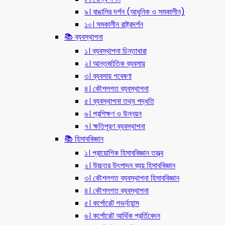
৯। বাঙালির দর্শন (আধুনিক ও সমকালীন)
১০। সমকালীন রাষ্ট্রদর্শন
📚 ব্যবস্থাপনা
১। ব্যবস্থাপনা চিন্তাধারা
২। আন্তর্জাতিক ব্যবসায়
৩। ব্যবসায় গবেষণা
৪। কৌশলগত ব্যবস্থাপনা
৫। ব্যবস্থাপনা তথ্য পদ্ধতি
৬। প্রশিক্ষণ ও উন্নয়ন
৭। ক্ষতিপূরণ ব্যবস্থাপনা
📚 হিসাববিজ্ঞান
১। প্রায়োগিক হিসাববিজ্ঞান তত্ত্ব
২। উচ্চতর উৎপাদন ব্যয় হিসাববিজ্ঞান
৩। কৌশলগত ব্যবস্থাপনা হিসাববিজ্ঞান
৪। কৌশলগত ব্যবস্থাপনা
৫। কর্পোরেট গভর্ন্য্যান্স
৬। কর্পোরেট আর্থিক প্রর্তিবেদন