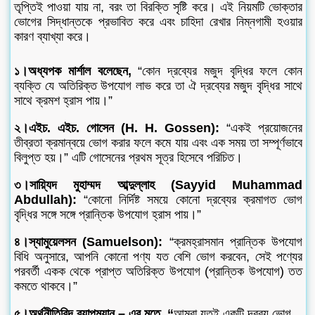
তৃপ্তিই পাওয়া যায় না, বরং তা বিরক্তি সৃষ্টি করে। এই নিয়মটি ভোক্তার
ভোগের সিদ্ধান্তকে প্রভাবিত করে এবং চাহিদা রেখার নিম্নগামী হওয়ার
কারণ ব্যাখ্যা করে।
১।অধ্যপক মার্শাল বলেছেন,
“কোন দ্রব্যের মজুদ বৃদ্ধির ফলে কোন
ব্যক্তি যে অতিরিক্ত উপযোগ লাভ করে তা ঐ দ্রব্যের মজুদ বৃদ্ধির সাথে
সাথে ক্রমশ হ্রাস পায়।”
২।এইচ. এইচ. গোসেন (H. H. Gossen):
“একই প্রয়োজনের
তীব্রতা ক্রমান্বয়ে ভোগ করার ফলে কমে যায় এবং এক সময় তা সম্পূর্ণভাবে
বিলুপ্ত হয়।” এটি গোসেনের প্রথম সূত্র হিসেবে পরিচিত।
৩।সায়্যিদ মুহাম্মদ আব্দুল্লাহ (Sayyid Muhammad
Abdullah):
“কোনো নির্দিষ্ট সময়ে কোনো দ্রব্যের ক্রমাগত ভোগ
বৃদ্ধির সঙ্গে সঙ্গে প্রান্তিক উপযোগ হ্রাস পায়।”
৪।স্যামুয়েলসন (Samuelson):
“ক্রমহ্রাসমান প্রান্তিক উপযোগ
বিধি অনুসারে, আপনি কোনো পণ্য যত বেশি ভোগ করবেন, সেই পণ্যের
পরবর্তী একক থেকে প্রাপ্ত অতিরিক্ত উপযোগ (প্রান্তিক উপযোগ) তত
কমতে থাকবে।”
৫।অর্থনীতিবিদ ব্যাপম্যান – এর মতে, “
আমরা যতই একটি দ্রব্য ভোগ