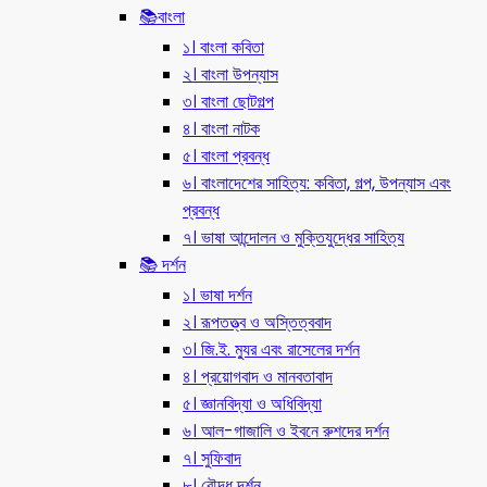
📚বাংলা
১। বাংলা কবিতা
২। বাংলা উপন্যাস
৩। বাংলা ছোটগল্প
৪। বাংলা নাটক
৫। বাংলা প্রবন্ধ
৬। বাংলাদেশের সাহিত্য: কবিতা, গল্প, উপন্যাস এবং
প্রবন্ধ
৭। ভাষা আন্দোলন ও মুক্তিযুদ্ধের সাহিত্য
📚 দর্শন
১। ভাষা দর্শন
২। রূপতত্ত্ব ও অস্তিত্ববাদ
৩। জি.ই. ম্যুর এবং রাসেলের দর্শন
৪। প্রয়োগবাদ ও মানবতাবাদ
৫। জ্ঞানবিদ্যা ও অধিবিদ্যা
৬। আল-গাজালি ও ইবনে রুশদের দর্শন
৭। সুফিবাদ
৮। বৌদ্ধ দর্শন