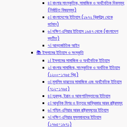
৪। বাংলার সাংস্কৃতিক, সামাজিক ও অর্থনৈতিক দিকসমূহ
(নির্বাচিত বিষয়সমূহ)
৫। বাংলাদেশের ইতিহাস (১৯৭২ খ্রিস্টাব্দ থেকে
বর্তমান)
৬। দক্ষিণ এশিয়ার ইতিহাস ১৯৪৭ থেকে (বাংলাদেশ
ব্যতীত)
৭। আন্তর্জাতিক আইন
📚 ইসলামের ইতিহাস ও সংস্কৃতি
১। ইসলামের সামাজিক ও অর্থনৈতিক ইতিহাস
২। বাংলার সামাজিক, সাংস্কৃতিক ও অর্থতিক ইতিহাস
(১২০০-১৭৬৫ খ্রি:)
৩। মুসলিম ভারতের সামাজিক এবং অর্থনৈতিক ইতিহাস
(৭১২-১৭৬৫)
৪। তুরস্ক, ইরান ও আফগানিস্তানের ইতিহাস
৫। আধুনিক মিশর ও উত্তর আফ্রিকার আরব রাষ্ট্রসমূহ
৬। পশ্চিম এশিয়ার আরব রাষ্ট্রসমূহের ইতিহাস
৭। দক্ষিণ এশিয়ার মুসলমানদের ইতিহাস
(১৭৬৫-১৯৭১)