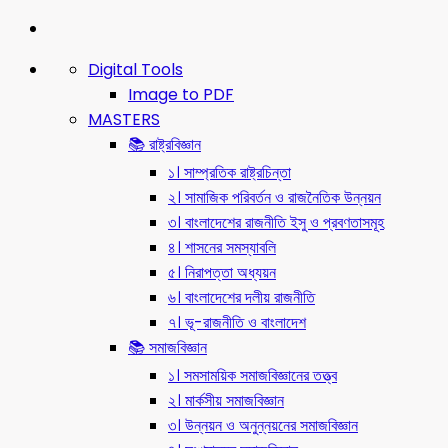
Digital Tools
Image to PDF
MASTERS
📚 রাষ্ট্রবিজ্ঞান
১। সাম্প্রতিক রাষ্ট্রচিন্তা
২। সামাজিক পরিবর্তন ও রাজনৈতিক উন্নয়ন
৩। বাংলাদেশের রাজনীতি ইসু ও প্রবণতাসমূহ
৪। শাসনের সমস্যাবলি
৫। নিরাপত্তা অধ্যয়ন
৬। বাংলাদেশের দলীয় রাজনীতি
৭। ভূ-রাজনীতি ও বাংলাদেশ
📚 সমাজবিজ্ঞান
১। সমসাময়িক সমাজবিজ্ঞানের তত্ত্ব
২। মার্কসীয় সমাজবিজ্ঞান
৩। উন্নয়ন ও অনুন্নয়নের সমাজবিজ্ঞান