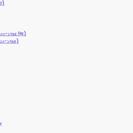
ীত)
১২০০-১৭৬৫ খ্রি:)
 (৭১২-১৭৬৫)
ধ