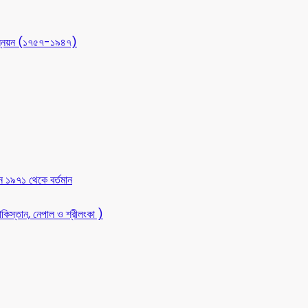
 উন্নয়ন (১৭৫৭-১৯৪৭)
ন ১৯৭১ থেকে বর্তমান
কিস্তান, নেপাল ও শ্রীলংকা )