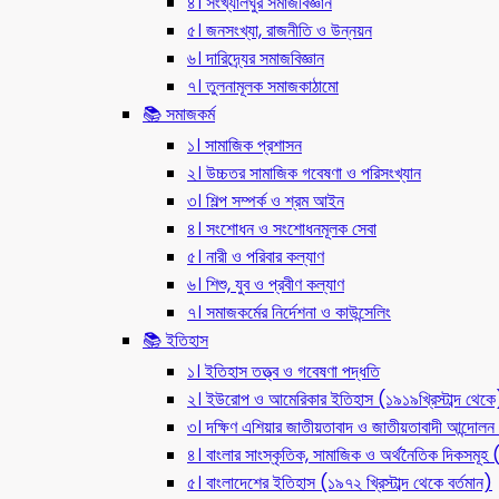
৪। সংখ্যালঘুর সমাজবিজ্ঞান
৫। জনসংখ্যা, রাজনীতি ও উন্নয়ন
৬। দারিদ্র্যের সমাজবিজ্ঞান
৭। তুলনামূলক সমাজকাঠামো
📚 সমাজকর্ম
১। সামাজিক প্রশাসন
২। উচ্চতর সামাজিক গবেষণা ও পরিসংখ্যান
৩। শিল্প সম্পর্ক ও শ্রম আইন
৪। সংশোধন ও সংশোধনমূলক সেবা
৫। নারী ও পরিবার কল্যাণ
৬। শিশু, যুব ও প্রবীণ কল্যাণ
৭। সমাজকর্মের নির্দেশনা ও কাউন্সেলিং
📚 ইতিহাস
১। ইতিহাস তত্ত্ব ও গবেষণা পদ্ধতি
২। ইউরোপ ও আমেরিকার ইতিহাস (১৯১৯খ্রিস্টাব্দ থেকে
৩। দক্ষিণ এশিয়ার জাতীয়তাবাদ ও জাতীয়তাবাদী আন্দো
৪। বাংলার সাংস্কৃতিক, সামাজিক ও অর্থনৈতিক দিকসমূহ (ন
৫। বাংলাদেশের ইতিহাস (১৯৭২ খ্রিস্টাব্দ থেকে বর্তমান)