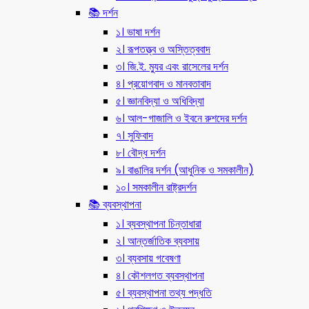
📚 দর্শন
১। ভাষা দর্শন
২। রূপতত্ত্ব ও অস্তিত্ববাদ
৩। জি.ই. ম্যুর এবং রাসেলের দর্শন
৪। প্রয়োগবাদ ও মানবতাবাদ
৫। জ্ঞানবিদ্যা ও অধিবিদ্যা
৬। আল-গাজালি ও ইবনে রুশদের দর্শন
৭। সুফিবাদ
৮। বৌদ্ধ দর্শন
৯। বাঙালির দর্শন (আধুনিক ও সমকালীন)
১০। সমকালীন রাষ্ট্রদর্শন
📚 ব্যবস্থাপনা
১। ব্যবস্থাপনা চিন্তাধারা
২। আন্তর্জাতিক ব্যবসায়
৩। ব্যবসায় গবেষণা
৪। কৌশলগত ব্যবস্থাপনা
৫। ব্যবস্থাপনা তথ্য পদ্ধতি