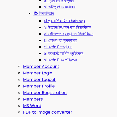
৬। প্রশিক্ষণ ও উন্নয়ন
৭। ক্ষতিপূরণ ব্যবস্থাপনা
📚 হিসাববিজ্ঞান
১। প্রায়োগিক হিসাববিজ্ঞান তত্ত্ব
২। উচ্চতর উৎপাদন ব্যয় হিসাববিজ্ঞান
৩। কৌশলগত ব্যবস্থাপনা হিসাববিজ্ঞান
৪। কৌশলগত ব্যবস্থাপনা
৫। কর্পোরেট গভর্ন্য্যান্স
৬। কর্পোরেট আর্থিক প্রর্তিবেদন
৭। কর্পোরেট কর পরিকল্পনা
Member Account
Member Login
Member Logout
Member Profile
Member Registration
Members
MS Word
PDF to image converter