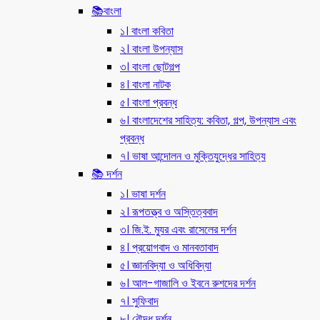
📚বাংলা
১। বাংলা কবিতা
২। বাংলা উপন্যাস
৩। বাংলা ছোটগল্প
৪। বাংলা নাটক
৫। বাংলা প্রবন্ধ
৬। বাংলাদেশের সাহিত্য: কবিতা, গল্প, উপন্যাস এবং
প্রবন্ধ
৭। ভাষা আন্দোলন ও মুক্তিযুদ্ধের সাহিত্য
📚 দর্শন
১। ভাষা দর্শন
২। রূপতত্ত্ব ও অস্তিত্ববাদ
৩। জি.ই. ম্যুর এবং রাসেলের দর্শন
৪। প্রয়োগবাদ ও মানবতাবাদ
৫। জ্ঞানবিদ্যা ও অধিবিদ্যা
৬। আল-গাজালি ও ইবনে রুশদের দর্শন
৭। সুফিবাদ
৮। বৌদ্ধ দর্শন