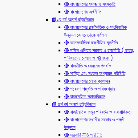
🔴 বাংলাদেশের সমাজ ও সংস্কৃতি
🔴 বাংলাদেশের অর্থনীতি
📗৩য় বর্ষ অনার্স রাষ্ট্রবিজ্ঞান
🔴 বাংলাদেশের রাজনৈতিক ও সাংবিধানিক
উন্নয়ন ১৯৭১ থেকে বর্তমান
🔴 আন্তর্জাতিক রাজনীতির মূলনীতি
🔴 দক্ষিণ এশিয়ার সরকার ও রাজনীতি ( ভারত,
পাকিস্তান, নেপাল ও শ্রীলংকা )
🔴 রাজনীতি অধ্যয়নের পদ্ধতি
🔴 শান্তি এবং সংঘাত অধ্যায়ন পরিচিতি
🔴 বাংলাদেশের লোক প্রশাসন
🔴 গবেষণা পদ্ধতি ও পরিসংখ্যান
🔴 রাজনৈতিক সমাজবিজ্ঞান
📗 ৪র্থ বর্ষ অনার্স রাষ্ট্রবিজ্ঞান
🔴 রাজনৈতিক তত্ত্ব পরিবর্তন ও ধারাবাহিকতা
🔴 বাংলাদেশের স্থানীয় সরকার ও পল্লী
উন্নয়ন
🔴 সরকারি নীতি পরিচিতি