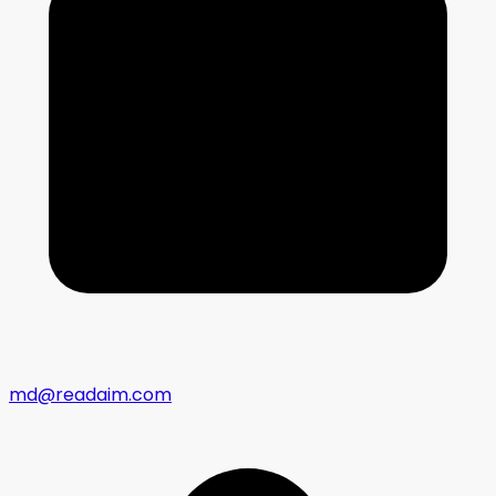
md@readaim.com