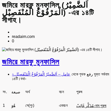
জমিরে মারফু মুনফাসিল (اَلضَّمِيْرُ
الْمَرْفُوْعُ الْمُنْفَصِيْل) -এর ১৪টি
সীগাহ।
readaim.com
0
জমিরে মারফু মুনফাসিল
থেকে পৃথক رفع যুক্ত সর্বনাম
২.عامل – اَلضَّمِيْرُ الْمَرْفُوْعُ الْمُنْفَصِيْل
১৪টি।যথা-
সং.
অর্থ
বচন
পুরুষ
صيغة
1
সে(পুং)
এববচন
مُذَكَّر غَائِبْ-নাম পুরুষ
هُوَ