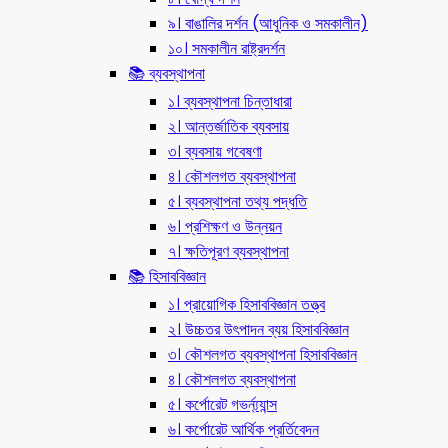
৯। বাঙালির দর্শন (আধুনিক ও সমকালীন)
১০। সমকালীন রাষ্ট্রদর্শন
📚 ব্যবস্থাপনা
১। ব্যবস্থাপনা চিন্তাধারা
২। আন্তর্জাতিক ব্যবসায়
৩। ব্যবসায় গবেষণা
৪। কৌশলগত ব্যবস্থাপনা
৫। ব্যবস্থাপনা তথ্য পদ্ধতি
৬। প্রশিক্ষণ ও উন্নয়ন
৭। ক্ষতিপূরণ ব্যবস্থাপনা
📚 হিসাববিজ্ঞান
১। প্রায়োগিক হিসাববিজ্ঞান তত্ত্ব
২। উচ্চতর উৎপাদন ব্যয় হিসাববিজ্ঞান
৩। কৌশলগত ব্যবস্থাপনা হিসাববিজ্ঞান
৪। কৌশলগত ব্যবস্থাপনা
৫। কর্পোরেট গভর্ন্য্যান্স
৬। কর্পোরেট আর্থিক প্রর্তিবেদন