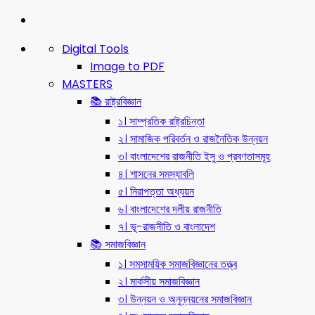
Digital Tools
Image to PDF
MASTERS
📚 রাষ্ট্রবিজ্ঞান
১। সাম্প্রতিক রাষ্ট্রচিন্তা
২। সামাজিক পরিবর্তন ও রাজনৈতিক উন্নয়ন
৩। বাংলাদেশের রাজনীতি ইসু ও প্রবণতাসমূহ
৪। শাসনের সমস্যাবলি
৫। নিরাপত্তা অধ্যয়ন
৬। বাংলাদেশের দলীয় রাজনীতি
৭। ভূ-রাজনীতি ও বাংলাদেশ
📚 সমাজবিজ্ঞান
১। সমসাময়িক সমাজবিজ্ঞানের তত্ত্ব
২। মার্কসীয় সমাজবিজ্ঞান
৩। উন্নয়ন ও অনুন্নয়নের সমাজবিজ্ঞান