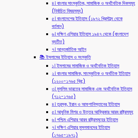
৪। বাংলার সাংস্কৃতিক, সামাজিক ও অর্থনৈতিক দিকসমূহ
(নির্বাচিত বিষয়সমূহ)
৫। বাংলাদেশের ইতিহাস (১৯৭২ খ্রিস্টাব্দ থেকে
বর্তমান)
৬। দক্ষিণ এশিয়ার ইতিহাস ১৯৪৭ থেকে (বাংলাদেশ
ব্যতীত)
৭। আন্তর্জাতিক আইন
📚 ইসলামের ইতিহাস ও সংস্কৃতি
১। ইসলামের সামাজিক ও অর্থনৈতিক ইতিহাস
২। বাংলার সামাজিক, সাংস্কৃতিক ও অর্থতিক ইতিহাস
(১২০০-১৭৬৫ খ্রি:)
৩। মুসলিম ভারতের সামাজিক এবং অর্থনৈতিক ইতিহাস
(৭১২-১৭৬৫)
৪। তুরস্ক, ইরান ও আফগানিস্তানের ইতিহাস
৫। আধুনিক মিশর ও উত্তর আফ্রিকার আরব রাষ্ট্রসমূহ
৬। পশ্চিম এশিয়ার আরব রাষ্ট্রসমূহের ইতিহাস
৭। দক্ষিণ এশিয়ার মুসলমানদের ইতিহাস
(১৭৬৫-১৯৭১)