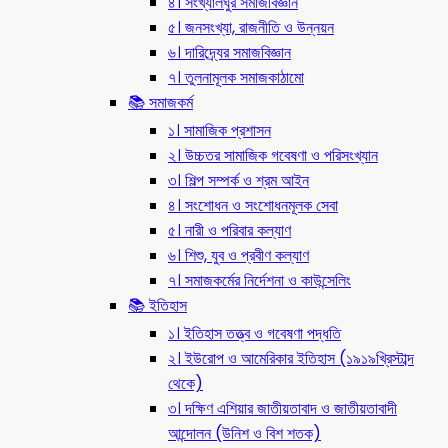
৪। সংখ্যালঘুর সমাজবিজ্ঞান
৫। জনসংখ্যা, রাজনীতি ও উন্নয়ন
৬। দারিদ্র্যের সমাজবিজ্ঞান
৭। তুলনামূলক সমাজকাঠামো
📚 সমাজকর্ম
১। সামাজিক প্রশাসন
২। উচ্চতর সামাজিক গবেষণা ও পরিসংখ্যান
৩। শিল্প সম্পর্ক ও শ্রম আইন
৪। সংশোধন ও সংশোধনমূলক সেবা
৫। নারী ও পরিবার কল্যাণ
৬। শিশু, যুব ও প্রবীণ কল্যাণ
৭। সমাজকর্মের নির্দেশনা ও কাউন্সেলিং
📚 ইতিহাস
১। ইতিহাস তত্ত্ব ও গবেষণা পদ্ধতি
২। ইউরোপ ও আমেরিকার ইতিহাস (১৯১৯খ্রিস্টাব্দ
থেকে)
৩। দক্ষিণ এশিয়ার জাতীয়তাবাদ ও জাতীয়তাবাদী
আন্দোলন (উনিশ ও বিশ শতক)