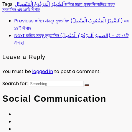
Tags:
اَلضَّمِيْرُ الْمَرْفُوْعُ الْمُنْفَصِيْل
জমিরে মারফু মুনফাসিল
জমিরে মারফু
মুনফাসিল-এর ১৪টি সীগাহ
Previous
জমিরে মানসুব মুত্তাসিল (اَلضَّمِيْرُ الْمَنْصُوبُ الْمتَّصِلْ) এর
১৪টি সীগাহ
Next
জমিরে মারফু মুত্তাসিল (اَلضميرُ اَلْمَرْفُوْعُ الْمُتَّصِلُ) – এর ১৪টি
সীগাহ।
Leave a Reply
You must be
logged in
to post a comment.
Search for:
Social Communication