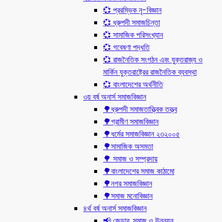
💞 প্ররম্ভিক নৃ-বিজ্ঞান
💞 ধ্রুপদী সমাজচিন্তা
💞 সামাজিক পরিসংখ্যান
💞 গবেষণা পদ্ধতি
💞 রাজনৈতিক সংগঠন এবং যুক্তরাজ্য ও
মার্কিন যুক্তরাষ্ট্রের রাজনৈতিক ব্যবস্থা
💞 বাংলাদেশের অর্থনীতি
৩য় বর্ষ অনার্স সমাজবিজ্ঞান
🌳ধ্রুপদী সমাজতাত্ত্বিক তত্ত্ব
🌳গ্রামীণ সমাজবিজ্ঞান
🌳ধর্মের সমাজবিজ্ঞান ২৩২০০৫
🌳সামাজিক অসমতা
🌳 সমাজ ও সম্প্রদায়
🌳বাংলাদেশের সমাজ কাঠামো
🌳নগর সমাজবিজ্ঞান
🌳সমাজ মনোবিজ্ঞান
৪র্থ বর্ষ অনার্স সমাজবিজ্ঞান
📢 জেন্ডার, সমাজ ও উন্নয়ন