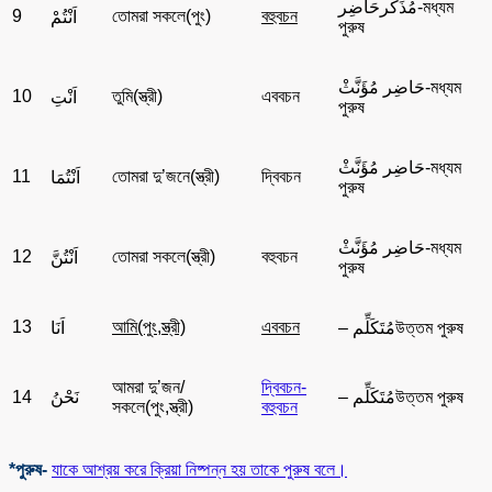
مُذَكَّرحَاضِر-মধ্যম
9
তোমরা সকলে(পুং)
বহুবচন
اَنْتُمْ
পুরুষ
حَاضِر مُؤَنَّثْ-মধ্যম
10
তুমি(স্ত্রী)
এববচন
اَنْتِ
পুরুষ
حَاضِر مُؤَنَّثْ-মধ্যম
11
তোমরা দু’জনে(স্ত্রী)
দ্বিবচন
اَنْتُمَا
পুরুষ
حَاضِر مُؤَنَّثْ-মধ্যম
12
তোমরা সকলে(স্ত্রী)
বহুবচন
اَنْتُنَّ
পুরুষ
13
আমি(পুং,স্ত্রী)
এববচন
– مُتَكَلِّمউত্তম পুরুষ
اَنَا
আমরা দু’জন/
দ্বিবচন-
14
نَحْنُ
– مُتَكَلِّمউত্তম পুরুষ
সকলে(পুং,স্ত্রী)
বহুবচন
*পুরুষ-
যাকে আশ্রয় করে ক্রিয়া নিষ্পন্ন হয় তাকে পুরুষ বলে।