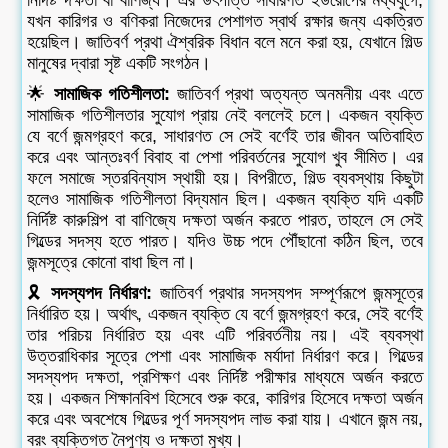
নির্দিষ্ট দক্ষতা বা বাণিজ্য। এর উৎপত্তি সাধারণত ইউরোপের মধ্যযুগে,
যখন কারিগর ও বণিকরা নিজেদের পেশাগত স্বার্থ রক্ষার জন্য একত্রিত
হয়েছিল। জাতিবর্ণ প্রথা ঐশ্বরিক বিধান বলে মনে করা হয়, যেখানে গিল্ড
মানুষের দ্বারা সৃষ্ট একটি সংগঠন।
🌟
সামাজিক গতিশীলতা:
জাতিবর্ণ প্রথা অত্যন্ত অনমনীয় এবং এতে
সামাজিক গতিশীলতার সুযোগ প্রায় নেই বললেই চলে। একজন ব্যক্তি
যে বর্ণে জন্মগ্রহণ করে, সাধারণত সে সেই বর্ণেই তার জীবন অতিবাহিত
করে এবং আন্তঃবর্ণ বিবাহ বা পেশা পরিবর্তনের সুযোগ খুব সীমিত। এর
ফলে সমাজে স্তরবিন্যাস স্থায়ী হয়। বিপরীতে, গিল্ড ব্যবস্থায় কিছুটা
হলেও সামাজিক গতিশীলতা বিদ্যমান ছিল। একজন ব্যক্তি যদি একটি
নির্দিষ্ট কারুশিল্প বা বাণিজ্যে দক্ষতা অর্জন করতে পারত, তাহলে সে সেই
গিল্ডের সদস্য হতে পারত। যদিও উচ্চ পদে পৌঁছানো কঠিন ছিল, তবে
জন্মসূত্রে কোনো বাধা ছিল না।
🎗️
সদস্যপদ নির্ধারণ:
জাতিবর্ণ প্রথার সদস্যপদ সম্পূর্ণরূপে জন্মসূত্রে
নির্ধারিত হয়। অর্থাৎ, একজন ব্যক্তি যে বর্ণে জন্মগ্রহণ করে, সেই বর্ণেই
তার পরিচয় নির্ধারিত হয় এবং এটি পরিবর্তনীয় নয়। এই ব্যবস্থা
উত্তরাধিকার সূত্রে পেশা এবং সামাজিক মর্যাদা নির্ধারণ করে। গিল্ডের
সদস্যপদ দক্ষতা, প্রশিক্ষণ এবং নির্দিষ্ট পরীক্ষার মাধ্যমে অর্জন করতে
হয়। একজন শিক্ষানবিশ হিসেবে শুরু করে, কারিগর হিসেবে দক্ষতা অর্জন
করে এবং অবশেষে গিল্ডের পূর্ণ সদস্যপদ লাভ করা যায়। এখানে জন্ম নয়,
বরং ব্যক্তিগত নৈপুণ্য ও দক্ষতা মুখ্য।