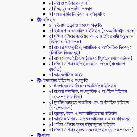
৫। নারী ও পরিবার কল্যাণ
৬। শিশু, যুব ও প্রবীণ কল্যাণ
৭। সমাজকর্মের নির্দেশনা ও কাউন্সেলিং
📚 ইতিহাস
১। ইতিহাস তত্ত্ব ও গবেষণা পদ্ধতি
২। ইউরোপ ও আমেরিকার ইতিহাস (১৯১৯খ্রিস্টাব্দ থেকে)
৩। দক্ষিণ এশিয়ার জাতীয়তাবাদ ও জাতীয়তাবাদী আন্দোলন
(উনিশ ও বিশ শতক)
৪। বাংলার সাংস্কৃতিক, সামাজিক ও অর্থনৈতিক দিকসমূহ
(নির্বাচিত বিষয়সমূহ)
৫। বাংলাদেশের ইতিহাস (১৯৭২ খ্রিস্টাব্দ থেকে বর্তমান)
৬। দক্ষিণ এশিয়ার ইতিহাস ১৯৪৭ থেকে (বাংলাদেশ
ব্যতীত)
৭। আন্তর্জাতিক আইন
📚 ইসলামের ইতিহাস ও সংস্কৃতি
১। ইসলামের সামাজিক ও অর্থনৈতিক ইতিহাস
২। বাংলার সামাজিক, সাংস্কৃতিক ও অর্থতিক ইতিহাস
(১২০০-১৭৬৫ খ্রি:)
৩। মুসলিম ভারতের সামাজিক এবং অর্থনৈতিক ইতিহাস
(৭১২-১৭৬৫)
৪। তুরস্ক, ইরান ও আফগানিস্তানের ইতিহাস
৫। আধুনিক মিশর ও উত্তর আফ্রিকার আরব রাষ্ট্রসমূহ
৬। পশ্চিম এশিয়ার আরব রাষ্ট্রসমূহের ইতিহাস
৭। দক্ষিণ এশিয়ার মুসলমানদের ইতিহাস (১৭৬৫-১৯৭১)
📚বাংলা