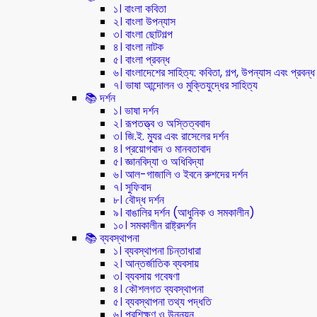
১। বাংলা কবিতা
২। বাংলা উপন্যাস
৩। বাংলা ছোটগল্প
৪। বাংলা নাটক
৫। বাংলা প্রবন্ধ
৬। বাংলাদেশের সাহিত্য: কবিতা, গল্প, উপন্যাস এবং প্রবন্ধ
৭। ভাষা আন্দোলন ও মুক্তিযুদ্ধের সাহিত্য
📚 দর্শন
১। ভাষা দর্শন
২। রূপতত্ত্ব ও অস্তিত্ববাদ
৩। জি.ই. ম্যুর এবং রাসেলের দর্শন
৪। প্রয়োগবাদ ও মানবতাবাদ
৫। জ্ঞানবিদ্যা ও অধিবিদ্যা
৬। আল-গাজালি ও ইবনে রুশদের দর্শন
৭। সুফিবাদ
৮। বৌদ্ধ দর্শন
৯। বাঙালির দর্শন (আধুনিক ও সমকালীন)
১০। সমকালীন রাষ্ট্রদর্শন
📚 ব্যবস্থাপনা
১। ব্যবস্থাপনা চিন্তাধারা
২। আন্তর্জাতিক ব্যবসায়
৩। ব্যবসায় গবেষণা
৪। কৌশলগত ব্যবস্থাপনা
৫। ব্যবস্থাপনা তথ্য পদ্ধতি
৬। প্রশিক্ষণ ও উন্নয়ন