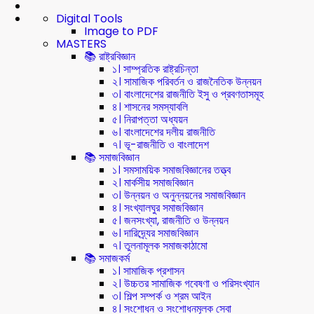
Digital Tools
Image to PDF
MASTERS
📚 রাষ্ট্রবিজ্ঞান
১। সাম্প্রতিক রাষ্ট্রচিন্তা
২। সামাজিক পরিবর্তন ও রাজনৈতিক উন্নয়ন
৩। বাংলাদেশের রাজনীতি ইসু ও প্রবণতাসমূহ
৪। শাসনের সমস্যাবলি
৫। নিরাপত্তা অধ্যয়ন
৬। বাংলাদেশের দলীয় রাজনীতি
৭। ভূ-রাজনীতি ও বাংলাদেশ
📚 সমাজবিজ্ঞান
১। সমসাময়িক সমাজবিজ্ঞানের তত্ত্ব
২। মার্কসীয় সমাজবিজ্ঞান
৩। উন্নয়ন ও অনুন্নয়নের সমাজবিজ্ঞান
৪। সংখ্যালঘুর সমাজবিজ্ঞান
৫। জনসংখ্যা, রাজনীতি ও উন্নয়ন
৬। দারিদ্র্যের সমাজবিজ্ঞান
৭। তুলনামূলক সমাজকাঠামো
📚 সমাজকর্ম
১। সামাজিক প্রশাসন
২। উচ্চতর সামাজিক গবেষণা ও পরিসংখ্যান
৩। শিল্প সম্পর্ক ও শ্রম আইন
৪। সংশোধন ও সংশোধনমূলক সেবা