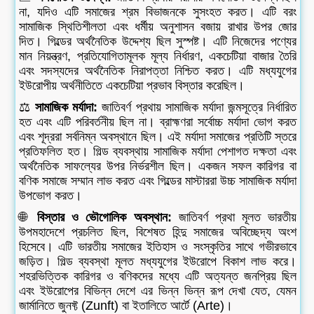
না, যদিও এটি সমাজের শ্রম বিভাজনকে সুসংহত করত। এটি বরং
সামাজিক স্থিতিশীলতা এবং ধর্মীয় অনুশাসন বজায় রাখার উপর জোর
দিত। গিল্ডের অর্থনৈতিক উদ্দেশ্য ছিল সুস্পষ্ট। এটি নিজেদের পণ্যের
মান নিয়ন্ত্রণ, প্রতিযোগিতামূলক মূল্য নির্ধারণ, একচেটিয়া বাজার তৈরি
এবং সদস্যদের অর্থনৈতিক নিরাপত্তা নিশ্চিত করত। এটি মধ্যযুগের
ইউরোপীয় অর্থনীতিতে একচেটিয়া প্রভাব বিস্তার করেছিল।
⚖️
সামাজিক মর্যাদা:
জাতিবর্ণ প্রথায় সামাজিক মর্যাদা জন্মসূত্রে নির্ধারিত
হত এবং এটি পরিবর্তনীয় ছিল না। ব্রাহ্মণরা সর্বোচ্চ মর্যাদা ভোগ করত
এবং শূদ্ররা সর্বনিম্ন অবস্থানে ছিল। এই মর্যাদা সমাজের প্রতিটি স্তরে
প্রতিফলিত হত। গিল্ড ব্যবস্থায় সামাজিক মর্যাদা পেশাগত দক্ষতা এবং
অর্থনৈতিক সাফল্যের উপর নির্ভরশীল ছিল। একজন সফল কারিগর বা
বণিক সমাজে সম্মান লাভ করত এবং গিল্ডের মাস্টাররা উচ্চ সামাজিক মর্যাদা
উপভোগ করত।
🌐
বিস্তার ও ভৌগোলিক অবস্থান:
জাতিবর্ণ প্রথা মূলত ভারতীয়
উপমহাদেশে প্রচলিত ছিল, বিশেষত হিন্দু সমাজের অবিচ্ছেদ্য অংশ
হিসেবে। এটি ভারতীয় সমাজের ইতিহাস ও সংস্কৃতির সাথে গভীরভাবে
জড়িত। গিল্ড ব্যবস্থা মূলত মধ্যযুগের ইউরোপে বিকাশ লাভ করে।
শহরভিত্তিক কারিগর ও বণিকদের মধ্যে এটি অত্যন্ত জনপ্রিয় ছিল
এবং ইউরোপের বিভিন্ন দেশে এর ভিন্ন ভিন্ন রূপ দেখা যেত, যেমন
জার্মানিতে জুনফ্ট (Zunft) বা ইতালিতে আর্টে (Arte)।