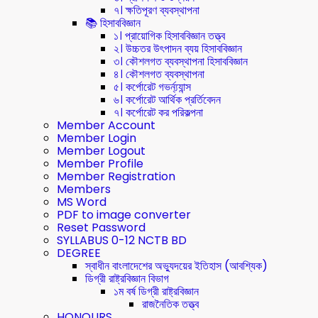
৭। ক্ষতিপূরণ ব্যবস্থাপনা
📚 হিসাববিজ্ঞান
১। প্রায়োগিক হিসাববিজ্ঞান তত্ত্ব
২। উচ্চতর উৎপাদন ব্যয় হিসাববিজ্ঞান
৩। কৌশলগত ব্যবস্থাপনা হিসাববিজ্ঞান
৪। কৌশলগত ব্যবস্থাপনা
৫। কর্পোরেট গভর্ন্য্যান্স
৬। কর্পোরেট আর্থিক প্রর্তিবেদন
৭। কর্পোরেট কর পরিকল্পনা
Member Account
Member Login
Member Logout
Member Profile
Member Registration
Members
MS Word
PDF to image converter
Reset Password
SYLLABUS 0-12 NCTB BD
DEGREE
স্বাধীন বাংলাদেশের অভ্যুদয়ের ইতিহাস (আবশ্যিক)
ডিগ্রী রাষ্ট্রবিজ্ঞান বিভাগ
১ম বর্ষ ডিগ্রী রাষ্ট্রবিজ্ঞান
রাজনৈতিক তত্ত্ব
HONOURS