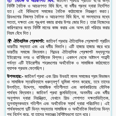
📚
নৈতিক ও আচরণগত বিধি:
জাতিবর্ণ প্রথায় প্রতিটি বর্ণের জন্য
নির্দিষ্ট নৈতিক ও আচরণগত বিধি ছিল, যা ধর্মীয় গ্রন্থ দ্বারা নির্দেশিত
হত। এই বিধিগুলো সমাজের নৈতিক কাঠামোকে নিয়ন্ত্রণ করত।
গিল্ডগুলোর নিজস্ব নৈতিক ও আচরণগত বিধি ছিল, যা সদস্যদের মধ্যে
সততা, দক্ষতা এবং শৃঙ্খলা বজায় রাখার উপর জোর দিত। তারা নিজেদের
কারিগরদের জন্য নির্দিষ্ট মানের কাজ করার এবং অসৎ চর্চা পরিহার করার
নিয়ম বেঁধে দিত।
🌍
ঐতিহাসিক প্রেক্ষাপট:
জাতিবর্ণ প্রথার ঐতিহাসিক প্রেক্ষাপট প্রাচীন
ভারতীয় সভ্যতা এবং এর ধর্মীয় বিবর্তন। এটি হাজার হাজার বছর ধরে
ভারতীয় সমাজে বিদ্যমান। গিল্ডের ঐতিহাসিক প্রেক্ষাপট মধ্যযুগের
ইউরোপের নগর ও বাণিজ্যিক বিপ্লব। একাদশ থেকে অষ্টাদশ শতাব্দী
পর্যন্ত এটি ইউরোপীয় শহরগুলোর অর্থনৈতিক ও সামাজিক কাঠামোতে
ব্যাপক প্রভাব ফেলেছিল।
উপসংহার:-
জাতিবর্ণ প্রথা এবং গিল্ড উভয়ই মানব সমাজের শ্রম বিভাজন
ও সামাজিক স্তরবিন্যাসে গুরুত্বপূর্ণ ভূমিকা পালন করেছে, তবে তাদের
উৎপত্তি, উদ্দেশ্য, সামাজিক গতিশীলতা এবং কার্যকারিতায় মৌলিক
পার্থক্য বিদ্যমান। জাতিবর্ণ প্রথা জন্মভিত্তিক, অনমনীয় এবং ধর্মীয়
অনুশাসন দ্বারা নিয়ন্ত্রিত, যেখানে গিল্ড পেশাগত দক্ষতাভিত্তিক,
তুলনামূলকভাবে গতিশীল এবং অর্থনৈতিক স্বার্থ দ্বারা পরিচালিত। এই
পার্থক্যগুলো দুটি ভিন্ন সভ্যতার সামাজিক ও অর্থনৈতিক বিবর্তনের ভিন্ন
পথ নির্দেশ করে, যা তাদের স্বতন্ত্র বৈশিষ্ট্যগুলো তুলে ধরে।