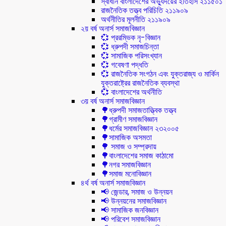
স্বাধীন বাংলাদেশের অভ্যুদয়ের ইতিহাস ২১১৫০১
রাজনৈতিক তত্ত্ব পরিচিতি ২১১৯০৯
অর্থনীতির মূলনীতি ২১১৯০৯
২য় বর্ষ অনার্স সমাজবিজ্ঞান
💞 প্ররম্ভিক নৃ-বিজ্ঞান
💞 ধ্রুপদী সমাজচিন্তা
💞 সামাজিক পরিসংখ্যান
💞 গবেষণা পদ্ধতি
💞 রাজনৈতিক সংগঠন এবং যুক্তরাজ্য ও মার্কিন
যুক্তরাষ্ট্রের রাজনৈতিক ব্যবস্থা
💞 বাংলাদেশের অর্থনীতি
৩য় বর্ষ অনার্স সমাজবিজ্ঞান
🌳ধ্রুপদী সমাজতাত্ত্বিক তত্ত্ব
🌳গ্রামীণ সমাজবিজ্ঞান
🌳ধর্মের সমাজবিজ্ঞান ২৩২০০৫
🌳সামাজিক অসমতা
🌳 সমাজ ও সম্প্রদায়
🌳বাংলাদেশের সমাজ কাঠামো
🌳নগর সমাজবিজ্ঞান
🌳সমাজ মনোবিজ্ঞান
৪র্থ বর্ষ অনার্স সমাজবিজ্ঞান
📢 জেন্ডার, সমাজ ও উন্নয়ন
📢 উন্নয়নের সমাজবিজ্ঞান
📢 সামাজিক জনবিজ্ঞান
📢 পরিবেশ সমাজবিজ্ঞান