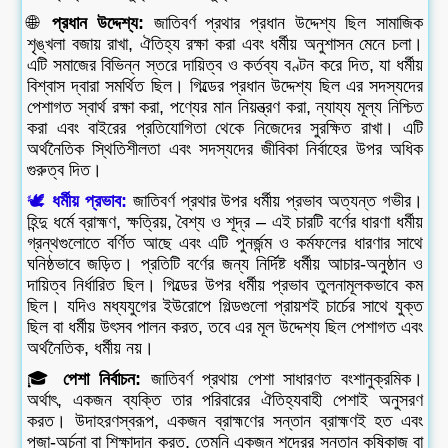
🌐
প্রধান উদ্দেশ্য:
জাতিবর্ণ প্রথার প্রধান উদ্দেশ্য ছিল সামাজিক
শৃঙ্খলা বজায় রাখা, ঐতিহ্য রক্ষা করা এবং ধর্মীয় অনুশাসন মেনে চলা।
এটি সমাজের বিভিন্ন স্তরে দায়িত্ব ও কর্তব্য বণ্টন করে দিত, যা ধর্মীয়
বিশ্বাস দ্বারা সমর্থিত ছিল। গিল্ডের প্রধান উদ্দেশ্য ছিল এর সদস্যদের
পেশাগত স্বার্থ রক্ষা করা, পণ্যের মান নিয়ন্ত্রণ করা, ন্যায্য মূল্য নিশ্চিত
করা এবং বাইরের প্রতিযোগিতা থেকে নিজেদের সুরক্ষিত রাখা। এটি
অর্থনৈতিক স্থিতিশীলতা এবং সদস্যদের জীবিকা নির্বাহের উপর অধিক
গুরুত্ব দিত।
🕊️
ধর্মীয় প্রভাব:
জাতিবর্ণ প্রথার উপর ধর্মীয় প্রভাব অত্যন্ত গভীর।
হিন্দু ধর্মে ব্রাহ্মণ, ক্ষত্রিয়, বৈশ্য ও শূদ্র – এই চারটি বর্ণের ধারণা ধর্মীয়
গ্রন্থগুলোতে বর্ণিত আছে এবং এটি পুনর্জন্ম ও কর্মফলের ধারণার সাথে
ঘনিষ্ঠভাবে জড়িত। প্রতিটি বর্ণের জন্য নির্দিষ্ট ধর্মীয় আচার-অনুষ্ঠান ও
দায়িত্ব নির্ধারিত ছিল। গিল্ডের উপর ধর্মীয় প্রভাব তুলনামূলকভাবে কম
ছিল। যদিও মধ্যযুগের ইউরোপে গিল্ডগুলো প্রায়শই চার্চের সাথে যুক্ত
ছিল বা ধর্মীয় উৎসব পালন করত, তবে এর মূল উদ্দেশ্য ছিল পেশাগত এবং
অর্থনৈতিক, ধর্মীয় নয়।
🎓
পেশা নির্বাচন:
জাতিবর্ণ প্রথায় পেশা সাধারণত বংশানুক্রমিক।
অর্থাৎ, একজন ব্যক্তি তার পরিবারের ঐতিহ্যবাহী পেশাই অনুসরণ
করত। উদাহরণস্বরূপ, একজন ব্রাহ্মণের সন্তান ব্রাহ্মণই হত এবং
পূজা-অর্চনা বা শিক্ষাদান করত, তেমনি একজন শূদ্রের সন্তান কৃষিকাজ বা