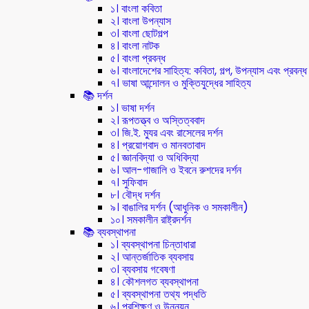
১। বাংলা কবিতা
২। বাংলা উপন্যাস
৩। বাংলা ছোটগল্প
৪। বাংলা নাটক
৫। বাংলা প্রবন্ধ
৬। বাংলাদেশের সাহিত্য: কবিতা, গল্প, উপন্যাস এবং প্রবন্ধ
৭। ভাষা আন্দোলন ও মুক্তিযুদ্ধের সাহিত্য
📚 দর্শন
১। ভাষা দর্শন
২। রূপতত্ত্ব ও অস্তিত্ববাদ
৩। জি.ই. ম্যুর এবং রাসেলের দর্শন
৪। প্রয়োগবাদ ও মানবতাবাদ
৫। জ্ঞানবিদ্যা ও অধিবিদ্যা
৬। আল-গাজালি ও ইবনে রুশদের দর্শন
৭। সুফিবাদ
৮। বৌদ্ধ দর্শন
৯। বাঙালির দর্শন (আধুনিক ও সমকালীন)
১০। সমকালীন রাষ্ট্রদর্শন
📚 ব্যবস্থাপনা
১। ব্যবস্থাপনা চিন্তাধারা
২। আন্তর্জাতিক ব্যবসায়
৩। ব্যবসায় গবেষণা
৪। কৌশলগত ব্যবস্থাপনা
৫। ব্যবস্থাপনা তথ্য পদ্ধতি
৬। প্রশিক্ষণ ও উন্নয়ন