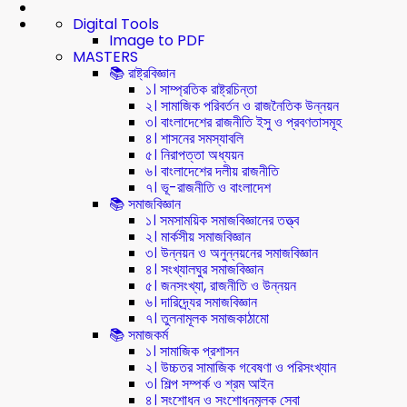
Digital Tools
Image to PDF
MASTERS
📚 রাষ্ট্রবিজ্ঞান
১। সাম্প্রতিক রাষ্ট্রচিন্তা
২। সামাজিক পরিবর্তন ও রাজনৈতিক উন্নয়ন
৩। বাংলাদেশের রাজনীতি ইসু ও প্রবণতাসমূহ
৪। শাসনের সমস্যাবলি
৫। নিরাপত্তা অধ্যয়ন
৬। বাংলাদেশের দলীয় রাজনীতি
৭। ভূ-রাজনীতি ও বাংলাদেশ
📚 সমাজবিজ্ঞান
১। সমসাময়িক সমাজবিজ্ঞানের তত্ত্ব
২। মার্কসীয় সমাজবিজ্ঞান
৩। উন্নয়ন ও অনুন্নয়নের সমাজবিজ্ঞান
৪। সংখ্যালঘুর সমাজবিজ্ঞান
৫। জনসংখ্যা, রাজনীতি ও উন্নয়ন
৬। দারিদ্র্যের সমাজবিজ্ঞান
৭। তুলনামূলক সমাজকাঠামো
📚 সমাজকর্ম
১। সামাজিক প্রশাসন
২। উচ্চতর সামাজিক গবেষণা ও পরিসংখ্যান
৩। শিল্প সম্পর্ক ও শ্রম আইন
৪। সংশোধন ও সংশোধনমূলক সেবা