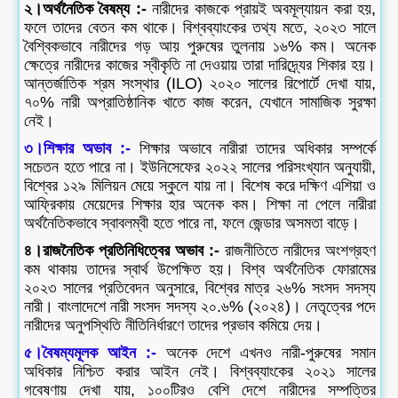
২।অর্থনৈতিক বৈষম্য :-
নারীদের কাজকে প্রায়ই অবমূল্যায়ন করা হয়,
ফলে তাদের বেতন কম থাকে। বিশ্বব্যাংকের তথ্য মতে, ২০২৩ সালে
বৈশ্বিকভাবে নারীদের গড় আয় পুরুষের তুলনায় ১৬% কম। অনেক
ক্ষেত্রে নারীদের কাজের স্বীকৃতি না দেওয়ায় তারা দারিদ্র্যের শিকার হয়।
আন্তর্জাতিক শ্রম সংস্থার (ILO) ২০২০ সালের রিপোর্টে দেখা যায়,
৭০% নারী অপ্রাতিষ্ঠানিক খাতে কাজ করেন, যেখানে সামাজিক সুরক্ষা
নেই।
৩।শিক্ষার অভাব :-
শিক্ষার অভাবে নারীরা তাদের অধিকার সম্পর্কে
সচেতন হতে পারে না। ইউনিসেফের ২০২২ সালের পরিসংখ্যান অনুযায়ী,
বিশ্বের ১২৯ মিলিয়ন মেয়ে স্কুলে যায় না। বিশেষ করে দক্ষিণ এশিয়া ও
আফ্রিকায় মেয়েদের শিক্ষার হার অনেক কম। শিক্ষা না পেলে নারীরা
অর্থনৈতিকভাবে স্বাবলম্বী হতে পারে না, ফলে জেন্ডার অসমতা বাড়ে।
৪।রাজনৈতিক প্রতিনিধিত্বের অভাব :-
রাজনীতিতে নারীদের অংশগ্রহণ
কম থাকায় তাদের স্বার্থ উপেক্ষিত হয়। বিশ্ব অর্থনৈতিক ফোরামের
২০২৩ সালের প্রতিবেদন অনুসারে, বিশ্বের মাত্র ২৬% সংসদ সদস্য
নারী। বাংলাদেশে নারী সংসদ সদস্য ২০.৬% (২০২৪)। নেতৃত্বের পদে
নারীদের অনুপস্থিতি নীতিনির্ধারণে তাদের প্রভাব কমিয়ে দেয়।
৫।বৈষম্যমূলক আইন :-
অনেক দেশে এখনও নারী-পুরুষের সমান
অধিকার নিশ্চিত করার আইন নেই। বিশ্বব্যাংকের ২০২১ সালের
গবেষণায় দেখা যায়, ১০০টিরও বেশি দেশে নারীদের সম্পত্তির