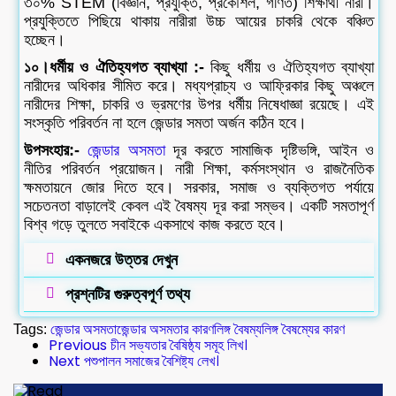
৩০% STEM (বিজ্ঞান, প্রযুক্তি, প্রকৌশল, গণিত) শিক্ষার্থী নারী।
প্রযুক্তিতে পিছিয়ে থাকায় নারীরা উচ্চ আয়ের চাকরি থেকে বঞ্চিত
হচ্ছেন।
১০।ধর্মীয় ও ঐতিহ্যগত ব্যাখ্যা :-
কিছু ধর্মীয় ও ঐতিহ্যগত ব্যাখ্যা
নারীদের অধিকার সীমিত করে। মধ্যপ্রাচ্য ও আফ্রিকার কিছু অঞ্চলে
নারীদের শিক্ষা, চাকরি ও ভ্রমণের উপর ধর্মীয় নিষেধাজ্ঞা রয়েছে। এই
সংস্কৃতি পরিবর্তন না হলে জেন্ডার সমতা অর্জন কঠিন হবে।
উপসংহার:-
জেন্ডার অসমতা
দূর করতে সামাজিক দৃষ্টিভঙ্গি, আইন ও
নীতির পরিবর্তন প্রয়োজন। নারী শিক্ষা, কর্মসংস্থান ও রাজনৈতিক
ক্ষমতায়নে জোর দিতে হবে। সরকার, সমাজ ও ব্যক্তিগত পর্যায়ে
সচেতনতা বাড়ালেই কেবল এই বৈষম্য দূর করা সম্ভব। একটি সমতাপূর্ণ
বিশ্ব গড়ে তুলতে সবাইকে একসাথে কাজ করতে হবে।
একনজরে উত্তর দেখুন
প্রশ্নটির গুরুত্বপূর্ণ তথ্য
Tags:
জেন্ডার অসমতা
জেন্ডার অসমতার কারণ
লিঙ্গ বৈষম্য
লিঙ্গ বৈষম্যের কারণ
Previous
চীন সভ্যতার বৈষিষ্ঠ্য সমূহ লিখ।
Next
পশুপালন সমাজের বৈশিষ্ট্য লেখ।