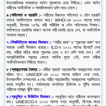
উত্তরাধিকার সংক্রান্ত আইন পুরুষদের চেয়ে পিছিয়ে। এমন আইন
নারীদের অর্থনৈতিক ও সামাজিকভাবে দুর্বল করে তোলে।
৬।সহিংসতা ও হয়রানি :-
নারীদের বিরুদ্ধে সহিংসতা ও যৌন হয়রানি
তাদের স্বাধীনতাকে ব্যাহত করে। WHO-এর ২০২৩ সালের তথ্য
অনুযায়ী, বিশ্বের ৩৫% নারী শারীরিক বা যৌন সহিংসতার শিকার।
কর্মক্ষেত্রে হয়রানির কারণে অনেক নারী চাকরি ছেড়ে দেন, যা অর্থনৈতিক
অসমতা বাড়ায়।
৭।লিঙ্গভিত্তিক কাজের বিভাজন :-
“নারীর কাজ” ও “পুরুষের কাজ” বলে
সমাজে একটি বিভাজন রয়েছে। ILO-র ২০২২ সালের রিপোর্টে দেখা
যায়, নারীরা বাড়ির কাজে পুরুষের চেয়ে ৩ গুণ বেশি সময় দেন। এই
অপ্রাতিষ্ঠানিক শ্রমের কোনো আর্থিক মূল্য নেই, ফলে নারীরা
অর্থনৈতিকভাবে পিছিয়ে পড়েন।
৮।স্বাস্থ্যসেবায় বৈষম্য :-
নারীরা প্রায়ই প্রয়োজনীয় স্বাস্থ্যসেবা থেকে
বঞ্চিত হন। UNICEF-এর ২০২১ সালের জরিপে দেখা গেছে,
উন্নয়নশীল দেশগুলোর ৫০% নারীর প্রয়োজনীয় স্বাস্থ্যসেবা প্রাপ্তিতে
বাধার সম্মুখীন হন। গর্ভাবস্থায় অপর্যাপ্ত চিকিৎসা ও পুষ্টির অভাবে
নারীদের স্বাস্থ্য ঝুঁকি বাড়ে।
৯।প্রযুক্তি ও ডিজিটাল বিভাজন :-
প্রযুক্তি খাতে নারীদের অংশগ্রহণ
কম। UNESCO-র ২০২৩ সালের তথ্য অনুযায়ী, বিশ্বের মাত্র