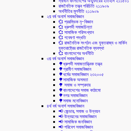
স্বাধীন বাংলাদেশের অভ্যুদয়ের ইতিহাস ২১১৫০১
রাজনৈতিক তত্ত্ব পরিচিতি ২১১৯০৯
অর্থনীতির মূলনীতি ২১১৯০৯
২য় বর্ষ অনার্স সমাজবিজ্ঞান
💞 প্ররম্ভিক নৃ-বিজ্ঞান
💞 ধ্রুপদী সমাজচিন্তা
💞 সামাজিক পরিসংখ্যান
💞 গবেষণা পদ্ধতি
💞 রাজনৈতিক সংগঠন এবং যুক্তরাজ্য ও মার্কিন
যুক্তরাষ্ট্রের রাজনৈতিক ব্যবস্থা
💞 বাংলাদেশের অর্থনীতি
৩য় বর্ষ অনার্স সমাজবিজ্ঞান
🌳ধ্রুপদী সমাজতাত্ত্বিক তত্ত্ব
🌳গ্রামীণ সমাজবিজ্ঞান
🌳ধর্মের সমাজবিজ্ঞান ২৩২০০৫
🌳সামাজিক অসমতা
🌳 সমাজ ও সম্প্রদায়
🌳বাংলাদেশের সমাজ কাঠামো
🌳নগর সমাজবিজ্ঞান
🌳সমাজ মনোবিজ্ঞান
৪র্থ বর্ষ অনার্স সমাজবিজ্ঞান
📢 জেন্ডার, সমাজ ও উন্নয়ন
📢 উন্নয়নের সমাজবিজ্ঞান
📢 সামাজিক জনবিজ্ঞান
📢 পরিবেশ সমাজবিজ্ঞান