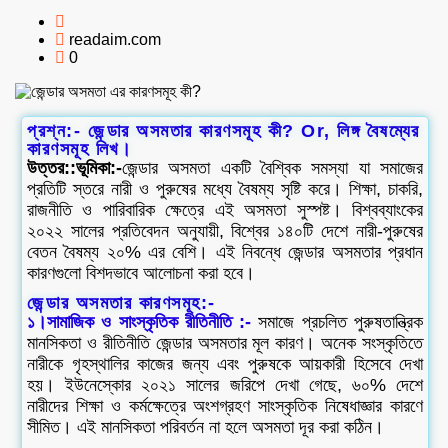
readaim.com
0
প্রশ্ন:- জেন্ডার অসমতার কারণসমূহ কী? Or, লিঙ্গ বৈষম্যের
কারণসমূহ লিখ।
উত্তর::ভূমিকা:-
জেন্ডার অসমতা একটি বৈশ্বিক সমস্যা যা সমাজের
প্রতিটি স্তরে নারী ও পুরুষের মধ্যে বৈষম্য সৃষ্টি করে। শিক্ষা, চাকরি,
রাজনীতি ও পারিবারিক ক্ষেত্রে এই অসমতা সুস্পষ্ট। বিশ্বব্যাংকের
২০২২ সালের প্রতিবেদন অনুযায়ী, বিশ্বের ১৪০টি দেশে নারী-পুরুষের
বেতন বৈষম্য ২০% এর বেশি। এই নিবন্ধে জেন্ডার অসমতার প্রধান
কারণগুলো বিশদভাবে আলোচনা করা হবে।
জেন্ডার অসমতার কারণসমূহ:-
১।সামাজিক ও সাংস্কৃতিক রীতিনীতি :-
সমাজে প্রচলিত পুরুষতান্ত্রিক
মানসিকতা ও রীতিনীতি জেন্ডার অসমতার মূল কারণ। অনেক সংস্কৃতিতে
নারীকে গৃহস্থালির কাজের জন্য এবং পুরুষকে আয়কারী হিসেবে দেখা
হয়। ইউনেস্কোর ২০২১ সালের জরিপে দেখা গেছে, ৬০% দেশে
নারীদের শিক্ষা ও কর্মক্ষেত্রে অংশগ্রহণ সাংস্কৃতিক নিষেধাজ্ঞার কারণে
সীমিত। এই মানসিকতা পরিবর্তন না হলে অসমতা দূর করা কঠিন।