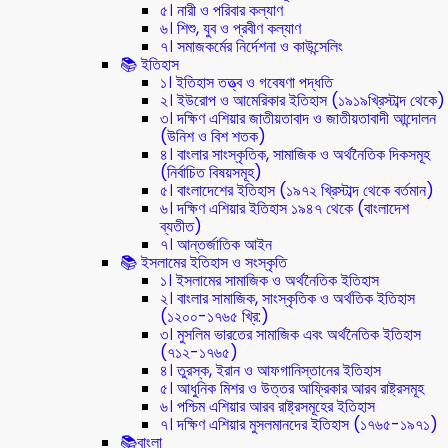
৫। নারী ও পরিবার কল্যাণ
৬। শিশু, যুব ও প্রবীণ কল্যাণ
৭। সমাজকর্মের নির্দেশনা ও কাউন্সেলিং
📚 ইতিহাস
১। ইতিহাস তত্ত্ব ও গবেষণা পদ্ধতি
২। ইউরোপ ও আমেরিকার ইতিহাস (১৯১৯খ্রিস্টাব্দ থেকে)
৩। দক্ষিণ এশিয়ার জাতীয়তাবাদ ও জাতীয়তাবাদী আন্দোলন
(উনিশ ও বিশ শতক)
৪। বাংলার সাংস্কৃতিক, সামাজিক ও অর্থনৈতিক দিকসমূহ
(নির্বাচিত বিষয়সমূহ)
৫। বাংলাদেশের ইতিহাস (১৯৭২ খ্রিস্টাব্দ থেকে বর্তমান)
৬। দক্ষিণ এশিয়ার ইতিহাস ১৯৪৭ থেকে (বাংলাদেশ
ব্যতীত)
৭। আন্তর্জাতিক আইন
📚 ইসলামের ইতিহাস ও সংস্কৃতি
১। ইসলামের সামাজিক ও অর্থনৈতিক ইতিহাস
২। বাংলার সামাজিক, সাংস্কৃতিক ও অর্থতিক ইতিহাস
(১২০০-১৭৬৫ খ্রি:)
৩। মুসলিম ভারতের সামাজিক এবং অর্থনৈতিক ইতিহাস
(৭১২-১৭৬৫)
৪। তুরস্ক, ইরান ও আফগানিস্তানের ইতিহাস
৫। আধুনিক মিশর ও উত্তর আফ্রিকার আরব রাষ্ট্রসমূহ
৬। পশ্চিম এশিয়ার আরব রাষ্ট্রসমূহের ইতিহাস
৭। দক্ষিণ এশিয়ার মুসলমানদের ইতিহাস (১৭৬৫-১৯৭১)
📚বাংলা