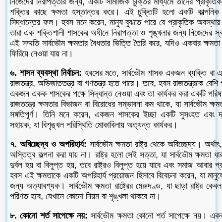
নিজেদের নিরাপত্তার জন্য, একটি সামাজিক চুক্তির মাধ্যমে তাদের প্রাকৃতি
শক্তির কাছে ক্ষমতা হস্তান্তর করে। এই চুক্তিটি হলো একটি কাল্পনিক চুক
সিদ্ধান্তের ফল। হবস মনে করেন, মানুষ বুঝতে পারে যে প্রাকৃতিক অবস্থায
তারা এক শক্তিশালী শাসকের অধীনে নিরাপত্তা ও শৃঙ্খলার জন্য নিজেদের স্ব
এই সম্মতি সার্বভৌম ক্ষমতার বৈধতার ভিত্তি তৈরি করে, যদিও একবার ক্ষমত
ফিরিয়ে নেওয়া যায় না।
৬. শাসন ব্যবস্থা নির্বাচন:
হবসের মতে, সার্বভৌম শাসক একজন ব্যক্তি বা 
রাজতন্ত্র, অভিজাততন্ত্র বা গণতন্ত্র হতে পারে। তবে, হবস রাজতন্ত্রকে বেশি
একজন একক শাসকের পক্ষে সিদ্ধান্ত নেওয়া এবং তা কার্যকর করা একটি পরিষ
রাজতন্ত্রে ক্ষমতার বিভাজন বা বিরোধের সম্ভাবনা কম থাকে, যা সার্বভৌম ক্ষম
সঙ্গতিপূর্ণ। তিনি মনে করেন, একজন শাসকের ইচ্ছা একটি সুসংহত এবং দ্
সহায়ক, যা বিশৃঙ্খল পরিস্থিতি মোকাবিলায় অত্যন্ত কার্যকর।
৭. অবিচ্ছেদ্য ও অপরিহার্য:
সার্বভৌম ক্ষমতা রাষ্ট্র থেকে অবিচ্ছেদ্য। অর্থাৎ, 
অস্তিত্ব কল্পনা করা যায় না। রাষ্ট্র হলো সেই সত্তা, যা সার্বভৌম ক্ষমতা ধ
দুর্বল হয় বা বিলুপ্ত হয়, তবে রাষ্ট্রও বিলুপ্ত হয়ে যাবে এবং সমাজ আবার 
হবস এই ক্ষমতাকে একটি অপরিহার্য প্রয়োজন হিসাবে বিবেচনা করেন, যা মানুষে
জন্য অত্যাবশ্যক। সার্বভৌম ক্ষমতা রাষ্ট্রের মেরুদণ্ড, যা ছাড়া রাষ্ট্র ক
পরিণত হবে, যেখানে কোনো নিয়ম বা শৃঙ্খলা থাকবে না।
৮. কোনো শর্ত সাপেক্ষে নয়:
সার্বভৌম ক্ষমতা কোনো শর্ত সাপেক্ষে নয়। একব