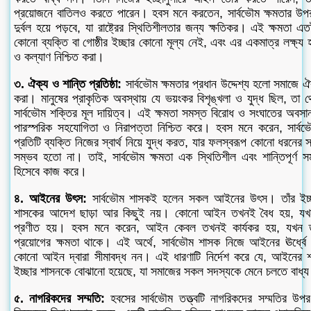
প্রয়োজনে বাতিলও করতে পারেন। হবস মনে করতেন, সার্বভৌম ক্ষমতার উপ
দুর্বল হয়ে পড়বে, যা রাষ্ট্রের স্থিতিশীলতার জন্য ক্ষতিকর। এই ক্ষমতা 
কোনো ব্যক্তি বা গোষ্ঠীর ইচ্ছার কোনো মূল্য নেই, এবং এর একমাত্র লক্ষ্য হলো
ও কল্যাণ নিশ্চিত করা।
৩. ঐক্য ও শান্তি প্রতিষ্ঠা:
সার্বভৌম ক্ষমতার প্রধান উদ্দেশ্য হলো সমাজে ঐক্
করা। মানুষের প্রাকৃতিক অবস্থায় যে ভয়ংকর বিশৃঙ্খলা ও যুদ্ধ ছিল, তা 
সার্বভৌম শক্তির মূল দায়িত্ব। এই ক্ষমতা সমস্ত বিরোধ ও সংঘাতের অবসান
পারস্পরিক সহযোগিতা ও নিরাপত্তা নিশ্চিত করে। হবস মনে করেন, সার্ব
প্রতিটি ব্যক্তি নিজের স্বার্থ নিয়ে যুদ্ধ করত, যার ফলস্বরূপ কোনো ধরনের
সম্ভব হতো না। তাই, সার্বভৌম ক্ষমতা এক স্থিতিশীল এবং শান্তিপূর্ণ স
হিসেবে কাজ করে।
৪. আইনের উৎস:
সার্বভৌম শাসকই হলেন সকল আইনের উৎস। তাঁর ইচ
শাসকের আদেশ ছাড়া আর কিছুই নয়। কোনো আইন তখনই বৈধ হয়, যখন তা 
প্রণীত হয়। হবস মনে করেন, আইন কেবল তখনই কার্যকর হয়, যখন তা
প্রয়োগের ক্ষমতা থাকে। এই অর্থে, সার্বভৌম শাসক নিজে আইনের ঊর্ধ্ব
কোনো আইন দ্বারা সীমাবদ্ধ নন। এই ধারণাটি নির্দেশ করে যে, আইনের 
ইচ্ছার শাসনকে বোঝানো হয়েছে, যা সমাজের সকল সদস্যকে মেনে চলতে বাধ্
৫. নাগরিকদের সম্মতি:
হবসের সার্বভৌম তত্ত্বটি নাগরিকদের সম্মতির উপর প্