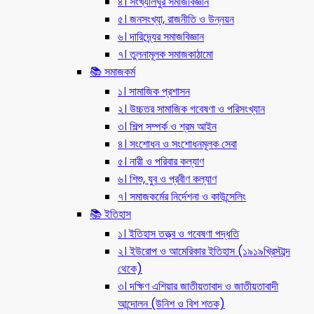
৪। সংখ্যালঘুর সমাজবিজ্ঞান
৫। জনসংখ্যা, রাজনীতি ও উন্নয়ন
৬। দারিদ্র্যের সমাজবিজ্ঞান
৭। তুলনামূলক সমাজকাঠামো
📚 সমাজকর্ম
১। সামাজিক প্রশাসন
২। উচ্চতর সামাজিক গবেষণা ও পরিসংখ্যান
৩। শিল্প সম্পর্ক ও শ্রম আইন
৪। সংশোধন ও সংশোধনমূলক সেবা
৫। নারী ও পরিবার কল্যাণ
৬। শিশু, যুব ও প্রবীণ কল্যাণ
৭। সমাজকর্মের নির্দেশনা ও কাউন্সেলিং
📚 ইতিহাস
১। ইতিহাস তত্ত্ব ও গবেষণা পদ্ধতি
২। ইউরোপ ও আমেরিকার ইতিহাস (১৯১৯খ্রিস্টাব্দ
থেকে)
৩। দক্ষিণ এশিয়ার জাতীয়তাবাদ ও জাতীয়তাবাদী
আন্দোলন (উনিশ ও বিশ শতক)