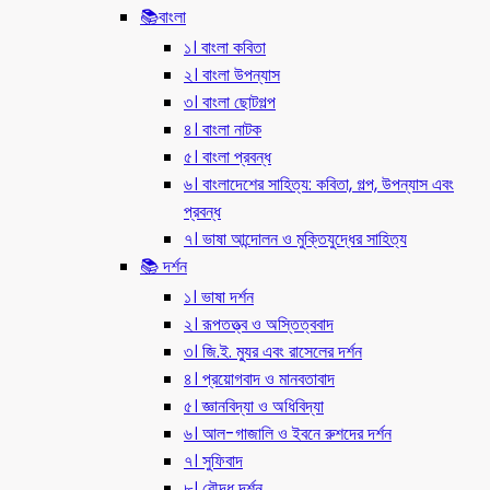
📚বাংলা
১। বাংলা কবিতা
২। বাংলা উপন্যাস
৩। বাংলা ছোটগল্প
৪। বাংলা নাটক
৫। বাংলা প্রবন্ধ
৬। বাংলাদেশের সাহিত্য: কবিতা, গল্প, উপন্যাস এবং
প্রবন্ধ
৭। ভাষা আন্দোলন ও মুক্তিযুদ্ধের সাহিত্য
📚 দর্শন
১। ভাষা দর্শন
২। রূপতত্ত্ব ও অস্তিত্ববাদ
৩। জি.ই. ম্যুর এবং রাসেলের দর্শন
৪। প্রয়োগবাদ ও মানবতাবাদ
৫। জ্ঞানবিদ্যা ও অধিবিদ্যা
৬। আল-গাজালি ও ইবনে রুশদের দর্শন
৭। সুফিবাদ
৮। বৌদ্ধ দর্শন