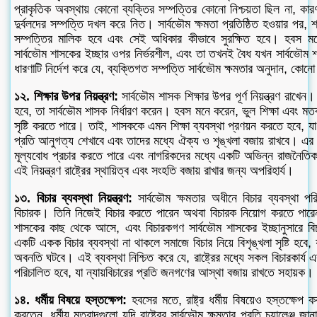
প্রাকৃতিক অবস্থায় কোনো ব্যক্তির সম্পত্তির কোনো নিশ্চয়তা ছিল না, কারণ
দুর্বলদের সম্পত্তি দখল করে নিত। সার্বভৌম ক্ষমতা প্রতিষ্ঠিত হওয়ার পর,
সম্পত্তির মালিক হবে এবং সেই অধিকার কীভাবে সুরক্ষিত হবে। হবস মন
সার্বভৌম শাসকের ইচ্ছার ওপর নির্ভরশীল, এবং তা তখনই বৈধ যখন সার্বভৌ
ধারণাটি নির্দেশ করে যে, ব্যক্তিগত সম্পত্তি সার্বভৌম ক্ষমতার অনুদান, কোন
১২. শিক্ষার উপর নিয়ন্ত্রণ:
সার্বভৌম শাসক শিক্ষার উপর পূর্ণ নিয়ন্ত্রণ রাখেন। র
হবে, তা সার্বভৌম শাসক নির্ধারণ করেন। হবস মনে করেন, ভুল শিক্ষা এবং মত
সৃষ্টি করতে পারে। তাই, শাসককে এমন শিক্ষা ব্যবস্থা প্রণয়ন করতে হবে, য
প্রতি আনুগত্য শেখাবে এবং তাদের মধ্যে ঐক্য ও শৃঙ্খলা বজায় রাখবে। এর মা
মূল্যবোধ প্রচার করতে পারে এবং নাগরিকদের মধ্যে একটি অভিন্ন রাজনৈতিক
এই নিয়ন্ত্রণ রাষ্ট্রের স্থায়িত্ব এবং সংহতি বজায় রাখার জন্য অপরিহার্য।
১৩. বিচার ব্যবস্থা নিয়ন্ত্রণ:
সার্বভৌম ক্ষমতার অধীনে বিচার ব্যবস্থা পর
বিচারক। তিনি নিজেই বিচার করতে পারেন অথবা বিচারক নিয়োগ করতে পারেন
শাসকের কাছ থেকে আসে, এবং বিচারকগণ সার্বভৌম শাসকের ইচ্ছানুসারে 
একটি একক বিচার ব্যবস্থা না থাকলে সমাজে বিচার নিয়ে বিশৃঙ্খলা সৃষ্টি হব
অবনতি ঘটবে। এই ব্যবস্থা নিশ্চিত করে যে, রাষ্ট্রের মধ্যে সকল বিচারকার্য একটি
পরিচালিত হবে, যা ন্যায়বিচারের প্রতি জনগণের আস্থা বজায় রাখতে সহায়ক।
১৪. ধর্মীয় বিষয়ে হস্তক্ষেপ:
হবসের মতে, রাষ্ট্র ধর্মীয় বিষয়েও হস্তক্ষে
করতেন, ধর্মীয় মতবাদগুলো যদি রাষ্ট্রের সার্বভৌম ক্ষমতার প্রতি চ্যালেঞ্জ জ