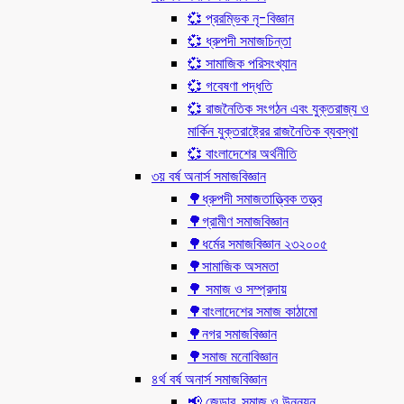
💞 প্ররম্ভিক নৃ-বিজ্ঞান
💞 ধ্রুপদী সমাজচিন্তা
💞 সামাজিক পরিসংখ্যান
💞 গবেষণা পদ্ধতি
💞 রাজনৈতিক সংগঠন এবং যুক্তরাজ্য ও
মার্কিন যুক্তরাষ্ট্রের রাজনৈতিক ব্যবস্থা
💞 বাংলাদেশের অর্থনীতি
৩য় বর্ষ অনার্স সমাজবিজ্ঞান
🌳ধ্রুপদী সমাজতাত্ত্বিক তত্ত্ব
🌳গ্রামীণ সমাজবিজ্ঞান
🌳ধর্মের সমাজবিজ্ঞান ২৩২০০৫
🌳সামাজিক অসমতা
🌳 সমাজ ও সম্প্রদায়
🌳বাংলাদেশের সমাজ কাঠামো
🌳নগর সমাজবিজ্ঞান
🌳সমাজ মনোবিজ্ঞান
৪র্থ বর্ষ অনার্স সমাজবিজ্ঞান
📢 জেন্ডার, সমাজ ও উন্নয়ন