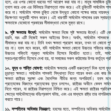
হলে, এর ওপর কোনো ধরনের শর্ত আরোপ করা যায় না। মানুষ সামাজিক চুক্
ত্যাগ করে এবং এর বিনিময়ে নিরাপত্তা লাভ করে। এই চুক্তিটি সার্বভৌম শ
করে না। সার্বভৌম শাসক চুক্তি থেকে উদ্ভূত কোনো পক্ষের কাছে দায়বদ্
বিচক্ষণতা অনুযায়ী শাসন করেন। এই ধারণাটি সার্বভৌম শাসকের চরম স্বায়ত্
ক্ষমতাকে যেকোনো প্রকারের সীমাবদ্ধতা থেকে মুক্ত রাখে।
৯. সৃষ্ট ক্ষমতার ঊর্ধ্বে:
সার্বভৌম ক্ষমতা নিজে সৃষ্ট ক্ষমতার ঊর্ধ্বে। এটি কো
হয়নি, বরং এটি নিজেই সকল আইনের উৎস। অর্থাৎ, সার্বভৌম শাসককে 
সীমাবদ্ধ করা যায় না। তিনি যখন ক্ষমতা প্রয়োগ করেন, তখন তা কোনো পূর্বনির্ধ
হয় না। হবস মনে করেন, যদি সার্বভৌম ক্ষমতা কোনো উচ্চতর শক্তির কাছ
উচ্চতর শক্তিই প্রকৃত সার্বভৌম হিসেবে বিবেচিত হতো। তাই, সার্বভ
স্বতঃপ্রণোদিত হিসেবে দেখা হয়, যা সমাজের সকল কাঠামোর উপর কর্তৃত্ব প্রত
১০. যুদ্ধ ও শান্তি ঘোষণা:
সার্বভৌম ক্ষমতার একটি গুরুত্বপূর্ণ দিক হলো যুদ্
চূড়ান্ত ক্ষমতা। সার্বভৌম শাসকই সিদ্ধান্ত নিতে পারেন কখন এবং কার ব
ক্ষমতা রাষ্ট্রের সুরক্ষা এবং বৈদেশিক নীতির জন্য অপরিহার্য। হবস মন
প্রত্যেকের বিরুদ্ধে প্রত্যেকের যুদ্ধ চললেও, রাষ্ট্রের অধীনে কেবল সার্ব
নিতে পারেন, যা রাষ্ট্রের নিরাপত্তা নিশ্চিত করে। এই ক্ষমতা রাষ্ট্রের প্রতিরক
ক্ষেত্রে সার্বভৌমত্বের বহিঃপ্রকাশ ঘটায়, এবং এর মাধ্যমে রাষ্ট্র তার নাগরি
করতে পারে।
১১. সম্পত্তির অধিকার নিয়ন্ত্রণ:
হবসের মতে, সম্পত্তির অধিকার সার্বভৌম ক্ষ