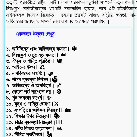
তত্ত্বটি পরবর্তীতে রাষ্ট্র, আইন এবং সরকারের ভূমিকা সম্পর্কে নতুন ধার
নিরঙ্কুশ সার্বভৌমত্বের ধারণাটি সমালোচিত হয়েছে, তবে এটি রাষ্ট্রবিজ্ঞান
মাইলফলক হিসেবে বিবেচিত। হবসের তত্ত্বটি আজও রাষ্ট্রীয় ক্ষমতা, সা
অধিকারের মধ্যেকার সম্পর্ক বোঝার জন্য অত্যন্ত প্রাসঙ্গিক।
একনজরে উত্তর দেখুন
১. অবিচ্ছিন্ন এবং অবিভাজ্য ক্ষমতা। 🔱
২. নিরঙ্কুশ ও চূড়ান্ত ক্ষমতা। 👑
৩. ঐক্য ও শান্তি প্রতিষ্ঠা। 🕊️
৪. আইনের উৎস। ⚖️
৫. নাগরিকদের সম্মতি। 🤝
৬. শাসন ব্যবস্থা নির্বাচন।🗳️
৭. অবিচ্ছেদ্য ও অপরিহার্য। 🔗
৮. কোনো শর্ত সাপেক্ষে নয়। 🚫
৯. সৃষ্ট ক্ষমতার ঊর্ধ্বে। ✨
১০. যুদ্ধ ও শান্তি ঘোষণা।⚔️
১১. সম্পত্তির অধিকার নিয়ন্ত্রণ। 🏡
১২. শিক্ষার উপর নিয়ন্ত্রণ। 📚
১৩. বিচার ব্যবস্থা নিয়ন্ত্রণ।🧑‍⚖️
১৪. ধর্মীয় বিষয়ে হস্তক্ষেপ। 🙏
১৫. সীমিত স্বাধীনতা। 🗽