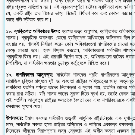
স্বায়ত্তশাসন থাকা উচিত। অন্য কোনো রাষ্ট্র বা শক্তির কাছে যদি একটি রাষ
রাষ্ট্র প্রকৃত সার্বভৌম নয়। এই স্বয়ংসম্পূর্ণতা রাষ্ট্রের স্বাধীনতা এবং মর্যা
যে, একটি রাষ্ট্র তার নিজের ভাগ্য নিজেই নির্ধারণ করে এবং কোনো ধরনের 
কাছে নতি স্বীকার করে না।
১৮. ব্যক্তিগত অধিকারের উৎস:
হবসের তত্ত্ব অনুসারে, ব্যক্তিগত অধিকারে
শাসক। প্রাকৃতিক অবস্থায় কোনো ব্যক্তিগত অধিকারের অস্তিত্ব ছিল না। 
হওয়ার পর, শাসকই নির্ধারণ করেন কোন অধিকারগুলো নাগরিকদের দেওয়া হ
কেড়ে নেওয়া হবে। হবস বিশ্বাস করতেন, অধিকারগুলো সার্বভৌম শাসকে
প্রাকৃতিক বিষয় নয়। এই ধারণাটি নির্দেশ করে যে, অধিকারগুলো রাষ্ট্রের দ্বারা স
নির্ভরশীল, যা সার্বভৌম ক্ষমতার চূড়ান্ত কর্তৃত্বকে নিশ্চিত করে।
১৯. নাগরিকদের আনুগত্য:
সার্বভৌম শাসকের প্রতি নাগরিকদের আনুগত
সামাজিক চুক্তির মাধ্যমে সৃষ্ট হয় এবং তা রাষ্ট্রের অস্তিত্বের জন্য অত্যন্
নাগরিকরা যতদিন পর্যন্ত তাদের নিরাপত্তা ও সুরক্ষা পায়, ততদিন তাদের সা
বজায় রাখা উচিত। যদি শাসক তাদের সুরক্ষা দিতে ব্যর্থ হয়, তবেই কেবল আন
এই শর্তাধীন আনুগত্য রাষ্ট্রের ক্ষমতাকে বৈধতা দেয় এবং নাগরিকদেরকে একটি 
বসবাসের সুযোগ দেয়।
উপসংহার:
টমাস হবসের সার্বভৌম তত্ত্বটি আধুনিক রাষ্ট্রচিন্তায় এক যুগা
মতে, সার্বভৌম ক্ষমতা হলো রাষ্ট্রের অস্তিত্ব ও শান্তির একমাত্র রক্ষাকবচ
নিজেদের জীবনের নিরাপত্তার জন্য স্বেচ্ছায় এই অসীম ক্ষমতা একজন 