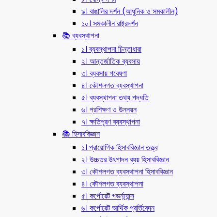
৯। বাঙালির দর্শন (আধুনিক ও সমকালীন)
১০। সমকালীন রাষ্ট্রদর্শন
📚 ব্যবস্থাপনা
১। ব্যবস্থাপনা চিন্তাধারা
২। আন্তর্জাতিক ব্যবসায়
৩। ব্যবসায় গবেষণা
৪। কৌশলগত ব্যবস্থাপনা
৫। ব্যবস্থাপনা তথ্য পদ্ধতি
৬। প্রশিক্ষণ ও উন্নয়ন
৭। ক্ষতিপূরণ ব্যবস্থাপনা
📚 হিসাববিজ্ঞান
১। প্রায়োগিক হিসাববিজ্ঞান তত্ত্ব
২। উচ্চতর উৎপাদন ব্যয় হিসাববিজ্ঞান
৩। কৌশলগত ব্যবস্থাপনা হিসাববিজ্ঞান
৪। কৌশলগত ব্যবস্থাপনা
৫। কর্পোরেট গভর্ন্য্যান্স
৬। কর্পোরেট আর্থিক প্রর্তিবেদন