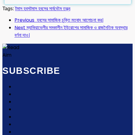
Tags:
টমাস হবস
টমাস হবসের সার্বভৌম তত্ত্ব
Previous
হবসের সামাজিক ‍চুক্তি মতবাদ আলোচনা কর।
Next
ম্যাকিয়াভেলীর সমকালীন ইউরোপের সামাজিক ও রাজনৈতিক অবস্থার
বর্ণনা দাও।
SUBSCRIBE