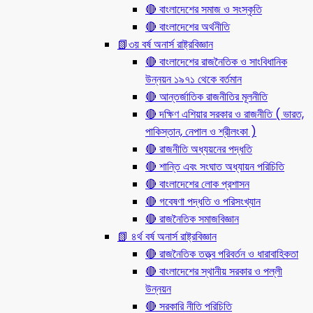
🔴 বাংলাদেশের সমাজ ও সংস্কৃতি
🔴 বাংলাদেশের অর্থনীতি
📗৩য় বর্ষ অনার্স রাষ্ট্রবিজ্ঞান
🔴 বাংলাদেশের রাজনৈতিক ও সাংবিধানিক
উন্নয়ন ১৯৭১ থেকে বর্তমান
🔴 আন্তর্জাতিক রাজনীতির মূলনীতি
🔴 দক্ষিণ এশিয়ার সরকার ও রাজনীতি ( ভারত,
পাকিস্তান, নেপাল ও শ্রীলংকা )
🔴 রাজনীতি অধ্যয়নের পদ্ধতি
🔴 শান্তি এবং সংঘাত অধ্যায়ন পরিচিতি
🔴 বাংলাদেশের লোক প্রশাসন
🔴 গবেষণা পদ্ধতি ও পরিসংখ্যান
🔴 রাজনৈতিক সমাজবিজ্ঞান
📗 ৪র্থ বর্ষ অনার্স রাষ্ট্রবিজ্ঞান
🔴 রাজনৈতিক তত্ত্ব পরিবর্তন ও ধারাবাহিকতা
🔴 বাংলাদেশের স্থানীয় সরকার ও পল্লী
উন্নয়ন
🔴 সরকারি নীতি পরিচিতি