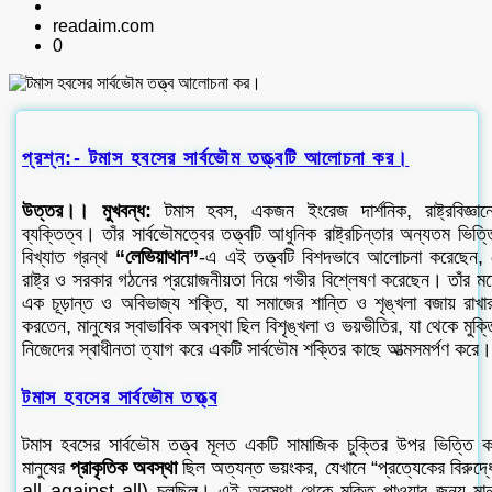
readaim.com
0
প্রশ্ন:- টমাস হবসের সার্বভৌম তত্ত্বটি আলোচনা কর।
উত্তর।। মুখবন্ধ:
টমাস হবস, একজন ইংরেজ দার্শনিক, রাষ্ট্রবিজ্ঞানে
ব্যক্তিত্ব। তাঁর সার্বভৌমত্বের তত্ত্বটি আধুনিক রাষ্ট্রচিন্তার অন্যতম ভিত
বিখ্যাত গ্রন্থ
“লেভিয়াথান”
-এ এই তত্ত্বটি বিশদভাবে আলোচনা করেছেন, যে
রাষ্ট্র ও সরকার গঠনের প্রয়োজনীয়তা নিয়ে গভীর বিশ্লেষণ করেছেন। তাঁর ম
এক চূড়ান্ত ও অবিভাজ্য শক্তি, যা সমাজের শান্তি ও শৃঙ্খলা বজায় রাখ
করতেন, মানুষের স্বাভাবিক অবস্থা ছিল বিশৃঙ্খলা ও ভয়ভীতির, যা থেকে মুক্তি 
নিজেদের স্বাধীনতা ত্যাগ করে একটি সার্বভৌম শক্তির কাছে আত্মসমর্পণ করে।
টমাস হবসের সার্বভৌম তত্ত্ব
টমাস হবসের সার্বভৌম তত্ত্ব মূলত একটি সামাজিক চুক্তির উপর ভিত্তি 
মানুষের
প্রাকৃতিক অবস্থা
ছিল অত্যন্ত ভয়ংকর, যেখানে “প্রত্যেকের বিরুদ্ধ
all against all) চলছিল। এই অবস্থা থেকে মুক্তি পাওয়ার জন্য মানুষ