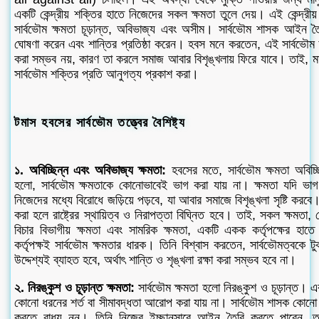
একটি কেন্দ্রীয় শক্তির হাতে নিজেদের সকল ক্ষমতা তুলে দেয়। এই কেন্দ্র
সার্বভৌম ক্ষমতা চূড়ান্ত, অবিভাজ্য এবং অসীম। সার্বভৌম শাসক আইন তৈ
ঘোষণা করেন এবং শান্তির প্রতিষ্ঠা করেন। হবস মনে করতেন, এই সার্বভৌম ক্
করা সম্ভব নয়, কারণ তা করলে সমাজ আবার বিশৃঙ্খলায় ফিরে যাবে। তাই, মা
সার্বভৌম শক্তির প্রতি আনুগত্য প্রকাশ করা।
টমাস হবসের সার্বভৌম তত্ত্বের বৈশিষ্ট্য
১. অবিচ্ছিন্ন এবং অবিভাজ্য ক্ষমতা:
হবসের মতে, সার্বভৌম ক্ষমতা অবিচ্
হলো, সার্বভৌম ক্ষমতাকে কোনোভাবেই ভাগ করা যায় না। ক্ষমতা যদি ভাগ
নিজেদের মধ্যে বিরোধে জড়িয়ে পড়বে, যা আবার সমাজে বিশৃঙ্খলা সৃষ্টি করব
করা হলে রাষ্ট্রের স্থায়িত্ব ও নিরাপত্তা বিঘ্নিত হবে। তাই, সকল ক্ষমতা,
বিচার বিভাগীয় ক্ষমতা এবং সামরিক ক্ষমতা, একটি একক কর্তৃপক্ষের 
কর্তৃপক্ষই সার্বভৌম ক্ষমতার ধারক। তিনি বিশ্বাস করতেন, সার্বভৌমত্বকে টু
উদ্দেশ্যই ব্যাহত হবে, অর্থাৎ শান্তি ও শৃঙ্খলা রক্ষা করা সম্ভব হবে না।
২. নিরঙ্কুশ ও চূড়ান্ত ক্ষমতা:
সার্বভৌম ক্ষমতা হলো নিরঙ্কুশ ও চূড়ান্ত। এ
কোনো ধরনের শর্ত বা সীমাবদ্ধতা আরোপ করা যায় না। সার্বভৌম শাসক কোনো প
করতে বাধ্য নন। তিনি নিজের ইচ্ছানুসারে আইন তৈরি করতে পারেন, ত