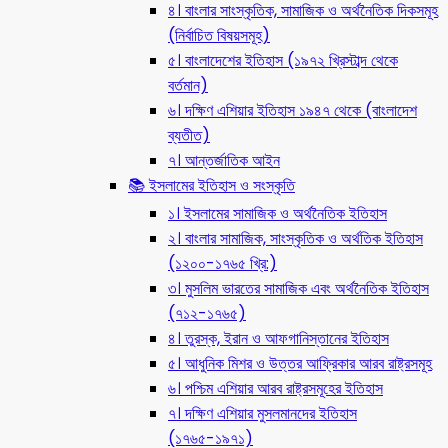
৪। বাংলার সাংস্কৃতিক, সামাজিক ও অর্থনৈতিক দিকসমূহ
(নির্বাচিত বিষয়সমূহ)
৫। বাংলাদেশের ইতিহাস (১৯৭২ খ্রিস্টাব্দ থেকে
বর্তমান)
৬। দক্ষিণ এশিয়ার ইতিহাস ১৯৪৭ থেকে (বাংলাদেশ
ব্যতীত)
৭। আন্তর্জাতিক আইন
📚 ইসলামের ইতিহাস ও সংস্কৃতি
১। ইসলামের সামাজিক ও অর্থনৈতিক ইতিহাস
২। বাংলার সামাজিক, সাংস্কৃতিক ও অর্থতিক ইতিহাস
(১২০০-১৭৬৫ খ্রি:)
৩। মুসলিম ভারতের সামাজিক এবং অর্থনৈতিক ইতিহাস
(৭১২-১৭৬৫)
৪। তুরস্ক, ইরান ও আফগানিস্তানের ইতিহাস
৫। আধুনিক মিশর ও উত্তর আফ্রিকার আরব রাষ্ট্রসমূহ
৬। পশ্চিম এশিয়ার আরব রাষ্ট্রসমূহের ইতিহাস
৭। দক্ষিণ এশিয়ার মুসলমানদের ইতিহাস
(১৭৬৫-১৯৭১)