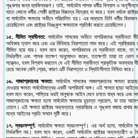
শৃঙ্খলার জন্য হুমকিস্বরূপ। তাই, সার্বভৌম শাসক ধর্মীয় বিশ্বাস ও অনুশীলনে
যাতে কোনো ধর্মীয় গোষ্ঠী রাষ্ট্রের বিরুদ্ধে বিদ্রোহ না করে। হবস ধর্মকে রাষ্
যা সার্বভৌম ক্ষমতার অধীনে পরিচালিত হয়। এর মাধ্যমে তিনি ধর্মীয় বিভাজ
চেয়েছিলেন এবং রাষ্ট্রের নিরঙ্কুশ ক্ষমতাকে প্রতিষ্ঠা করতে চেয়েছিলেন।
১৫. সীমিত স্বাধীনতা:
সার্বভৌম শাসকের অধীনে নাগরিকদের স্বাধীনতা সীম
অধিকার ত্যাগ করে এবং এর বিনিময়ে নিরাপত্তা লাভ করে। এই প্রক্রিয়ায় 
সীমিত হয়ে যায়। হবস মনে করেন, নাগরিকদের যে স্বাধীনতা থাকে, তা স
নির্ভরশীল এবং শাসক যতক্ষণ অনুমোদন করেন, ততক্ষণই তারা তা ভোগ 
সত্ত্বেও, হবস বিশ্বাস করতেন যে এই সীমিত স্বাধীনতা প্রাকৃতিক অবস্থার সী
চেয়ে অনেক বেশি শ্রেয়, কারণ এটি নিরাপত্তা ও স্থিতিশীলতা নিশ্চিত করে।
১৬. সাজাপ্রদানের ক্ষমতা:
সার্বভৌম শাসকের সাজাপ্রদানের ক্ষমতা রয়েছ
দেওয়ার ক্ষমতা সার্বভৌমত্বের একটি অপরিহার্য অঙ্গ। এই ক্ষমতা ছাড়া আইনে
হবস মনে করেন, শাস্তির ভয়ই মানুষকে আইন মেনে চলতে বাধ্য করে এবং সম
সাজাপ্রদানের ক্ষমতা হলো সার্বভৌম ক্ষমতার চূড়ান্ত প্রয়োগ, যা তার আদ
তোলে। এই ক্ষমতা রাষ্ট্রের অভ্যন্তরে ন্যায়বিচার ও শৃঙ্খলা বজায় রাখার 
মধ্যে আইনের প্রতি সম্মান সৃষ্টি করে।
১৭. স্বয়ংসম্পূর্ণ:
সার্বভৌম ক্ষমতা স্বয়ংসম্পূর্ণ। এর অর্থ হলো, সার্বভৌম
নির্ভরশীল নয়। হবস মনে করেন, একটি সার্বভৌম রাষ্ট্রের অভ্যন্তরীণ ও বৈদে