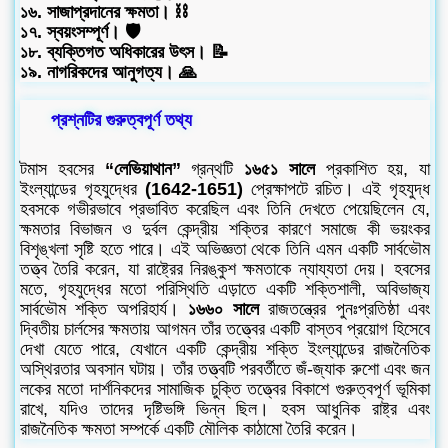
১৬. সাজাপ্রদানের ক্ষমতা। ⛓️
১৭. স্বয়ংসম্পূর্ণ। 🛡️
১৮. ব্যক্তিগত অধিকারের উৎস। 📝
১৯. নাগরিকদের আনুগত্য। 🙏
প্রশ্নটির গুরুত্বপূর্ণ তথ্য
টমাস হবসের
“লেভিয়াথান”
গ্রন্থটি
১৬৫১ সালে
প্রকাশিত হয়, যা
ইংল্যান্ডের গৃহযুদ্ধের
(1642-1651)
প্রেক্ষাপটে রচিত। এই গৃহযুদ্ধ
হবসকে গভীরভাবে প্রভাবিত করেছিল এবং তিনি দেখতে পেয়েছিলেন যে,
ক্ষমতার বিভাজন ও দুর্বল কেন্দ্রীয় শক্তির কারণে সমাজে কী ভয়ংকর
বিশৃঙ্খলা সৃষ্টি হতে পারে। এই অভিজ্ঞতা থেকে তিনি এমন একটি সার্বভৌম
তত্ত্ব তৈরি করেন, যা রাষ্ট্রের নিরঙ্কুশ ক্ষমতাকে ন্যায্যতা দেয়। হবসের
মতে, গৃহযুদ্ধের মতো পরিস্থিতি এড়াতে একটি শক্তিশালী, অবিভাজ্য
সার্বভৌম শক্তি অপরিহার্য।
১৬৬০ সালে
রাজতন্ত্রের পুনঃপ্রতিষ্ঠা এবং
দ্বিতীয় চার্লসের ক্ষমতায় আগমন তাঁর তত্ত্বের একটি বাস্তব প্রয়োগ হিসেবে
দেখা যেতে পারে, যেখানে একটি কেন্দ্রীয় শক্তি ইংল্যান্ডের রাজনৈতিক
অস্থিরতার অবসান ঘটায়। তাঁর তত্ত্বটি পরবর্তীতে জঁ-জ্যাক রুশো এবং জন
লকের মতো দার্শনিকদের সামাজিক চুক্তি তত্ত্বের বিকাশে গুরুত্বপূর্ণ ভূমিকা
রাখে, যদিও তাদের দৃষ্টিভঙ্গি ভিন্ন ছিল। হবস আধুনিক রাষ্ট্র এবং
রাজনৈতিক ক্ষমতা সম্পর্কে একটি মৌলিক কাঠামো তৈরি করেন।