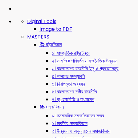
Digital Tools
Image to PDF
MASTERS
📚 রাষ্ট্রবিজ্ঞান
১। সাম্প্রতিক রাষ্ট্রচিন্তা
২। সামাজিক পরিবর্তন ও রাজনৈতিক উন্নয়ন
৩। বাংলাদেশের রাজনীতি ইসু ও প্রবণতাসমূহ
৪। শাসনের সমস্যাবলি
৫। নিরাপত্তা অধ্যয়ন
৬। বাংলাদেশের দলীয় রাজনীতি
৭। ভূ-রাজনীতি ও বাংলাদেশ
📚 সমাজবিজ্ঞান
১। সমসাময়িক সমাজবিজ্ঞানের তত্ত্ব
২। মার্কসীয় সমাজবিজ্ঞান
৩। উন্নয়ন ও অনুন্নয়নের সমাজবিজ্ঞান