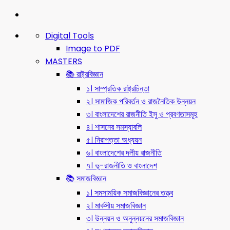
Digital Tools
Image to PDF
MASTERS
📚 রাষ্ট্রবিজ্ঞান
১। সাম্প্রতিক রাষ্ট্রচিন্তা
২। সামাজিক পরিবর্তন ও রাজনৈতিক উন্নয়ন
৩। বাংলাদেশের রাজনীতি ইসু ও প্রবণতাসমূহ
৪। শাসনের সমস্যাবলি
৫। নিরাপত্তা অধ্যয়ন
৬। বাংলাদেশের দলীয় রাজনীতি
৭। ভূ-রাজনীতি ও বাংলাদেশ
📚 সমাজবিজ্ঞান
১। সমসাময়িক সমাজবিজ্ঞানের তত্ত্ব
২। মার্কসীয় সমাজবিজ্ঞান
৩। উন্নয়ন ও অনুন্নয়নের সমাজবিজ্ঞান