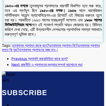
১৯৩০-এর দশকে
তুলনামূলক প্রশাসনের ধারণাটি বিকশিত হতে শুরু করে,
তবে এর স্বর্ণযুগ ছিল
১৯৫০-এর দশক। ১৯৫৬
সালে আমেরিকান
পলিটিক্যাল সায়েন্স অ্যাসোসিয়েশন-এর রিপোর্টে এই বিষয়ের গুরুত্ব তুলে
ধরা হয়। পরবর্তীতে ১৯৬৩ সালের ফ্রাঙ্কফুর্ট সম্মেলন এবং
১৯৬৮ সালের
ফিটজউইলিয়াম সম্মে
লনে এই গবেষণা পদ্ধতি আরও জোরদার হয়। বিভিন্ন
জরিপে দেখা গেছে, এটি উন্নয়নশীল দেশগুলোর প্রশাসনিক সমস্যা সমাধানে
গুরুত্বপূর্ণ ভূমিকা রাখে।
Tags:
তুলনামূলক প্রশাসন কাকে বলে?
তুলনামূলক প্রশাসন কি?
তুলনামূলক প্রশাসন
বলতে কি বুঝ?
তুলনামূলক প্রশাসনের সজ্ঞা দাও।
Previous
প্রশাসনি কজবাদিহিতা কাকে বলে?
Next
রাজনীতি ও প্রশাসনের মধ্যকার সম্পর্ক আলোচনা কর।
SUBSCRIBE