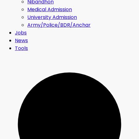
Nibandhon
Medical Admission
University Admission
Army/Police/BDR/Anchar
Jobs
News
Tools