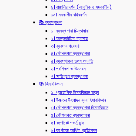
৯। বাঙালির দর্শন (আধুনিক ও সমকালীন)
১০। সমকালীন রাষ্ট্রদর্শন
📚 ব্যবস্থাপনা
১। ব্যবস্থাপনা চিন্তাধারা
২। আন্তর্জাতিক ব্যবসায়
৩। ব্যবসায় গবেষণা
৪। কৌশলগত ব্যবস্থাপনা
৫। ব্যবস্থাপনা তথ্য পদ্ধতি
৬। প্রশিক্ষণ ও উন্নয়ন
৭। ক্ষতিপূরণ ব্যবস্থাপনা
📚 হিসাববিজ্ঞান
১। প্রায়োগিক হিসাববিজ্ঞান তত্ত্ব
২। উচ্চতর উৎপাদন ব্যয় হিসাববিজ্ঞান
৩। কৌশলগত ব্যবস্থাপনা হিসাববিজ্ঞান
৪। কৌশলগত ব্যবস্থাপনা
৫। কর্পোরেট গভর্ন্য্যান্স
৬। কর্পোরেট আর্থিক প্রর্তিবেদন