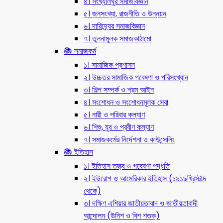
৪। সংখ্যালঘুর সমাজবিজ্ঞান
৫। জনসংখ্যা, রাজনীতি ও উন্নয়ন
৬। দারিদ্র্যের সমাজবিজ্ঞান
৭। তুলনামূলক সমাজকাঠামো
📚 সমাজকর্ম
১। সামাজিক প্রশাসন
২। উচ্চতর সামাজিক গবেষণা ও পরিসংখ্যান
৩। শিল্প সম্পর্ক ও শ্রম আইন
৪। সংশোধন ও সংশোধনমূলক সেবা
৫। নারী ও পরিবার কল্যাণ
৬। শিশু, যুব ও প্রবীণ কল্যাণ
৭। সমাজকর্মের নির্দেশনা ও কাউন্সেলিং
📚 ইতিহাস
১। ইতিহাস তত্ত্ব ও গবেষণা পদ্ধতি
২। ইউরোপ ও আমেরিকার ইতিহাস (১৯১৯খ্রিস্টাব্দ
থেকে)
৩। দক্ষিণ এশিয়ার জাতীয়তাবাদ ও জাতীয়তাবাদী
আন্দোলন (উনিশ ও বিশ শতক)