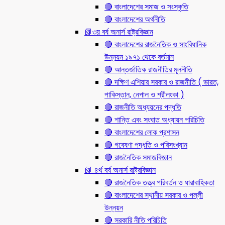
🔴 বাংলাদেশের সমাজ ও সংস্কৃতি
🔴 বাংলাদেশের অর্থনীতি
📗৩য় বর্ষ অনার্স রাষ্ট্রবিজ্ঞান
🔴 বাংলাদেশের রাজনৈতিক ও সাংবিধানিক
উন্নয়ন ১৯৭১ থেকে বর্তমান
🔴 আন্তর্জাতিক রাজনীতির মূলনীতি
🔴 দক্ষিণ এশিয়ার সরকার ও রাজনীতি ( ভারত,
পাকিস্তান, নেপাল ও শ্রীলংকা )
🔴 রাজনীতি অধ্যয়নের পদ্ধতি
🔴 শান্তি এবং সংঘাত অধ্যায়ন পরিচিতি
🔴 বাংলাদেশের লোক প্রশাসন
🔴 গবেষণা পদ্ধতি ও পরিসংখ্যান
🔴 রাজনৈতিক সমাজবিজ্ঞান
📗 ৪র্থ বর্ষ অনার্স রাষ্ট্রবিজ্ঞান
🔴 রাজনৈতিক তত্ত্ব পরিবর্তন ও ধারাবাহিকতা
🔴 বাংলাদেশের স্থানীয় সরকার ও পল্লী
উন্নয়ন
🔴 সরকারি নীতি পরিচিতি