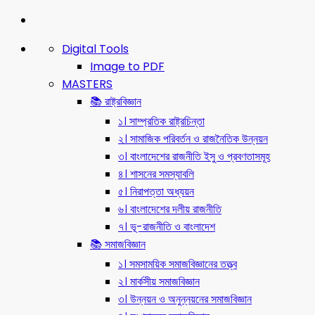
Digital Tools
Image to PDF
MASTERS
📚 রাষ্ট্রবিজ্ঞান
১। সাম্প্রতিক রাষ্ট্রচিন্তা
২। সামাজিক পরিবর্তন ও রাজনৈতিক উন্নয়ন
৩। বাংলাদেশের রাজনীতি ইসু ও প্রবণতাসমূহ
৪। শাসনের সমস্যাবলি
৫। নিরাপত্তা অধ্যয়ন
৬। বাংলাদেশের দলীয় রাজনীতি
৭। ভূ-রাজনীতি ও বাংলাদেশ
📚 সমাজবিজ্ঞান
১। সমসাময়িক সমাজবিজ্ঞানের তত্ত্ব
২। মার্কসীয় সমাজবিজ্ঞান
৩। উন্নয়ন ও অনুন্নয়নের সমাজবিজ্ঞান