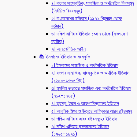
৪। বাংলার সাংস্কৃতিক, সামাজিক ও অর্থনৈতিক দিকসমূহ
(নির্বাচিত বিষয়সমূহ)
৫। বাংলাদেশের ইতিহাস (১৯৭২ খ্রিস্টাব্দ থেকে
বর্তমান)
৬। দক্ষিণ এশিয়ার ইতিহাস ১৯৪৭ থেকে (বাংলাদেশ
ব্যতীত)
৭। আন্তর্জাতিক আইন
📚 ইসলামের ইতিহাস ও সংস্কৃতি
১। ইসলামের সামাজিক ও অর্থনৈতিক ইতিহাস
২। বাংলার সামাজিক, সাংস্কৃতিক ও অর্থতিক ইতিহাস
(১২০০-১৭৬৫ খ্রি:)
৩। মুসলিম ভারতের সামাজিক এবং অর্থনৈতিক ইতিহাস
(৭১২-১৭৬৫)
৪। তুরস্ক, ইরান ও আফগানিস্তানের ইতিহাস
৫। আধুনিক মিশর ও উত্তর আফ্রিকার আরব রাষ্ট্রসমূহ
৬। পশ্চিম এশিয়ার আরব রাষ্ট্রসমূহের ইতিহাস
৭। দক্ষিণ এশিয়ার মুসলমানদের ইতিহাস
(১৭৬৫-১৯৭১)