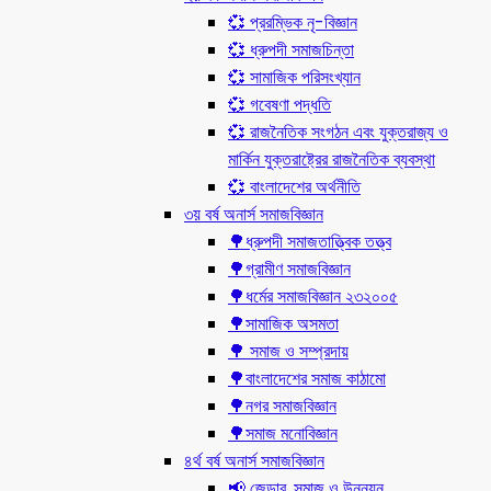
💞 প্ররম্ভিক নৃ-বিজ্ঞান
💞 ধ্রুপদী সমাজচিন্তা
💞 সামাজিক পরিসংখ্যান
💞 গবেষণা পদ্ধতি
💞 রাজনৈতিক সংগঠন এবং যুক্তরাজ্য ও
মার্কিন যুক্তরাষ্ট্রের রাজনৈতিক ব্যবস্থা
💞 বাংলাদেশের অর্থনীতি
৩য় বর্ষ অনার্স সমাজবিজ্ঞান
🌳ধ্রুপদী সমাজতাত্ত্বিক তত্ত্ব
🌳গ্রামীণ সমাজবিজ্ঞান
🌳ধর্মের সমাজবিজ্ঞান ২৩২০০৫
🌳সামাজিক অসমতা
🌳 সমাজ ও সম্প্রদায়
🌳বাংলাদেশের সমাজ কাঠামো
🌳নগর সমাজবিজ্ঞান
🌳সমাজ মনোবিজ্ঞান
৪র্থ বর্ষ অনার্স সমাজবিজ্ঞান
📢 জেন্ডার, সমাজ ও উন্নয়ন