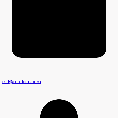
md@readaim.com