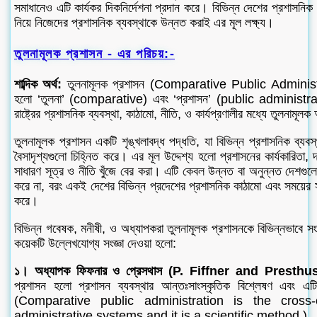
সমাধানেও এটি কার্যকর দিকনির্দেশনা প্রদান করে। বিভিন্ন দেশের প্রশাসনিক স
নিয়ে নিজেদের প্রশাসনিক ব্যবস্থাকে উন্নত করাই এর মূল লক্ষ্য।
তুলনামূলক প্রশাসন - এর পরিচয়:-
শাব্দিক অর্থ:
তুলনামূলক প্রশাসন (Comparative Public Administrati
হলো ‘তুলনা’ (comparative) এবং ‘প্রশাসন’ (public administrati
রাষ্ট্রের প্রশাসনিক ব্যবস্থা, কাঠামো, নীতি, ও কার্যপ্রণালীর মধ্যে তুলনামূল
তুলনামূলক প্রশাসন একটি শৃঙ্খলাবদ্ধ পদ্ধতি, যা বিভিন্ন প্রশাসনিক ব্যবস্
বৈসাদৃশ্যগুলো চিহ্নিত করে। এর মূল উদ্দেশ্য হলো প্রশাসনের কার্যকারিতা, দক
সাধারণ সূত্র ও নীতি খুঁজে বের করা। এটি কেবল উন্নত বা অনুন্নত দেশগুলো
করে না, বরং একই দেশের বিভিন্ন প্রদেশের প্রশাসনিক কাঠামো এবং সময়ের 
করে।
বিভিন্ন গবেষক, মনীষী, ও অধ্যাপকরা তুলনামূলক প্রশাসনকে বিভিন্নভাবে সং
কয়েকটি উল্লেখযোগ্য সংজ্ঞা দেওয়া হলো:
১। অধ্যাপক ফিফনার ও প্রেসথাস (P. Fiffner and Presthus
প্রশাসন হলো প্রশাসন ব্যবস্থার আন্তঃসাংস্কৃতিক বিশ্লেষণ এবং এটি
(Comparative public administration is the cross-c
administrative systems and it is a scientific method.)