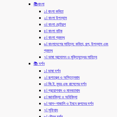
📚বাংলা
১। বাংলা কবিতা
২। বাংলা উপন্যাস
৩। বাংলা ছোটগল্প
৪। বাংলা নাটক
৫। বাংলা প্রবন্ধ
৬। বাংলাদেশের সাহিত্য: কবিতা, গল্প, উপন্যাস এবং
প্রবন্ধ
৭। ভাষা আন্দোলন ও মুক্তিযুদ্ধের সাহিত্য
📚 দর্শন
১। ভাষা দর্শন
২। রূপতত্ত্ব ও অস্তিত্ববাদ
৩। জি.ই. ম্যুর এবং রাসেলের দর্শন
৪। প্রয়োগবাদ ও মানবতাবাদ
৫। জ্ঞানবিদ্যা ও অধিবিদ্যা
৬। আল-গাজালি ও ইবনে রুশদের দর্শন
৭। সুফিবাদ
৮। বৌদ্ধ দর্শন