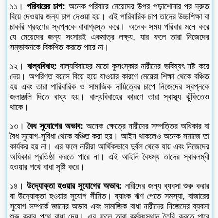
১১।
পরিবারের চাপ:
অনেক পরিবারে মেয়েদের উপর পড়াশোনার পর দ্রুত
বিয়ে দেওয়ার জন্য চাপ দেওয়া হয়। এই পারিবারিক চাপ তাদের উচ্চশিক্ষা বা
চাকরি গ্রহণের স্বপ্নকে বাধাগ্রস্ত করে। অনেক সময় পরিবার মনে করে
যে মেয়েদের জন্য সংসারই একমাত্র লক্ষ্য, যার ফলে তারা নিজেদের
সম্ভাবনাকে বিকশিত করতে পারে না।
১২।
বাল্যবিবাহ:
বাল্যবিবাহের মতো কুসংস্কার নারীদের ভবিষ্যৎ নষ্ট করে
দেয়। অপরিণত বয়সে বিয়ে হয়ে যাওয়ার কারণে মেয়েরা শিক্ষা থেকে বঞ্চিত
হয় এবং তারা পারিবারিক ও সামাজিক দায়িত্বের চাপে নিজেদের স্বপ্নকে
জলাঞ্জলি দিতে বাধ্য হয়। বাল্যবিবাহের কারণে তারা স্বাস্থ্য ঝুঁকিতেও
থাকে।
১৩।
বৈধ সুযোগের অভাব:
অনেক ক্ষেত্রে নারীদের সম্পত্তির অধিকার বা
বৈধ সুযোগ-সুবিধা থেকে বঞ্চিত করা হয়। আইন থাকলেও অনেক সমাজে তা
কার্যকর হয় না। এর ফলে নারীরা আর্থিকভাবে দুর্বল থেকে যায় এবং নিজেদের
অধিকার প্রতিষ্ঠা করতে পারে না। এই আইনি বৈষম্য তাদের স্বাবলম্বী
হওয়ার পথে বাধা সৃষ্টি করে।
১৪।
উদ্যোক্তা হওয়ার সুযোগের অভাব:
নারীদের জন্য ব্যবসা শুরু করার
বা উদ্যোক্তা হওয়ার সুযোগ সীমিত। ব্যাংক ঋণ পেতে সমস্যা, বাজারের
সুযোগ সম্পর্কে জ্ঞানের অভাব এবং সামাজিক বাধা নারীদের নিজেদের ব্যবসা
শুরু করার পথে বাধা দেয়। এর ফলে তারা কর্মসংস্থান তৈরি করতে পারে