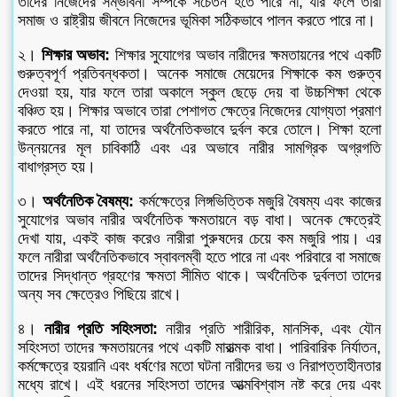
তাদের নিজেদের সম্ভাবনা সম্পর্কে সচেতন হতে পারে না, যার ফলে তারা
সমাজ ও রাষ্ট্রীয় জীবনে নিজেদের ভূমিকা সঠিকভাবে পালন করতে পারে না।
২।
শিক্ষার অভাব:
শিক্ষার সুযোগের অভাব নারীদের ক্ষমতায়নের পথে একটি
গুরুত্বপূর্ণ প্রতিবন্ধকতা। অনেক সমাজে মেয়েদের শিক্ষাকে কম গুরুত্ব
দেওয়া হয়, যার ফলে তারা অকালে স্কুল ছেড়ে দেয় বা উচ্চশিক্ষা থেকে
বঞ্চিত হয়। শিক্ষার অভাবে তারা পেশাগত ক্ষেত্রে নিজেদের যোগ্যতা প্রমাণ
করতে পারে না, যা তাদের অর্থনৈতিকভাবে দুর্বল করে তোলে। শিক্ষা হলো
উন্নয়নের মূল চাবিকাঠি এবং এর অভাবে নারীর সামগ্রিক অগ্রগতি
বাধাগ্রস্ত হয়।
৩।
অর্থনৈতিক বৈষম্য:
কর্মক্ষেত্রে লিঙ্গভিত্তিক মজুরি বৈষম্য এবং কাজের
সুযোগের অভাব নারীর অর্থনৈতিক ক্ষমতায়নে বড় বাধা। অনেক ক্ষেত্রেই
দেখা যায়, একই কাজ করেও নারীরা পুরুষদের চেয়ে কম মজুরি পায়। এর
ফলে নারীরা অর্থনৈতিকভাবে স্বাবলম্বী হতে পারে না এবং পরিবারে বা সমাজে
তাদের সিদ্ধান্ত গ্রহণের ক্ষমতা সীমিত থাকে। অর্থনৈতিক দুর্বলতা তাদের
অন্য সব ক্ষেত্রেও পিছিয়ে রাখে।
৪।
নারীর প্রতি সহিংসতা:
নারীর প্রতি শারীরিক, মানসিক, এবং যৌন
সহিংসতা তাদের ক্ষমতায়নের পথে একটি মারাত্মক বাধা। পারিবারিক নির্যাতন,
কর্মক্ষেত্রে হয়রানি এবং ধর্ষণের মতো ঘটনা নারীদের ভয় ও নিরাপত্তাহীনতার
মধ্যে রাখে। এই ধরনের সহিংসতা তাদের আত্মবিশ্বাস নষ্ট করে দেয় এবং