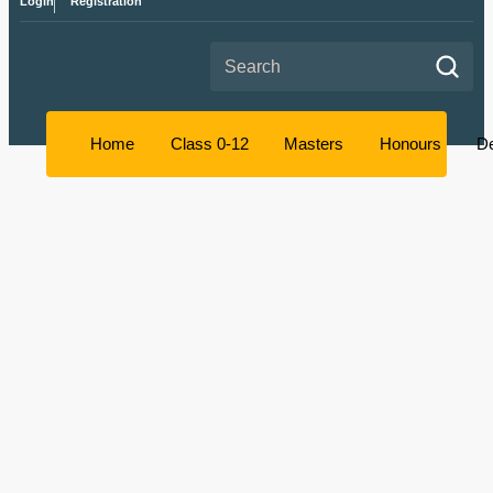
Login
Registration
Search for:
Home
Class 0-12
Masters
Honours
D