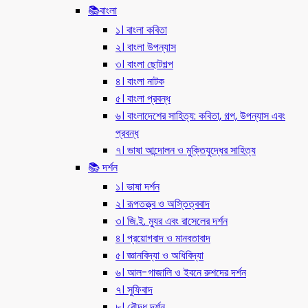
📚বাংলা
১। বাংলা কবিতা
২। বাংলা উপন্যাস
৩। বাংলা ছোটগল্প
৪। বাংলা নাটক
৫। বাংলা প্রবন্ধ
৬। বাংলাদেশের সাহিত্য: কবিতা, গল্প, উপন্যাস এবং
প্রবন্ধ
৭। ভাষা আন্দোলন ও মুক্তিযুদ্ধের সাহিত্য
📚 দর্শন
১। ভাষা দর্শন
২। রূপতত্ত্ব ও অস্তিত্ববাদ
৩। জি.ই. ম্যুর এবং রাসেলের দর্শন
৪। প্রয়োগবাদ ও মানবতাবাদ
৫। জ্ঞানবিদ্যা ও অধিবিদ্যা
৬। আল-গাজালি ও ইবনে রুশদের দর্শন
৭। সুফিবাদ
৮। বৌদ্ধ দর্শন