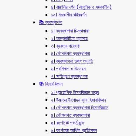
৯। বাঙালির দর্শন (আধুনিক ও সমকালীন)
১০। সমকালীন রাষ্ট্রদর্শন
📚 ব্যবস্থাপনা
১। ব্যবস্থাপনা চিন্তাধারা
২। আন্তর্জাতিক ব্যবসায়
৩। ব্যবসায় গবেষণা
৪। কৌশলগত ব্যবস্থাপনা
৫। ব্যবস্থাপনা তথ্য পদ্ধতি
৬। প্রশিক্ষণ ও উন্নয়ন
৭। ক্ষতিপূরণ ব্যবস্থাপনা
📚 হিসাববিজ্ঞান
১। প্রায়োগিক হিসাববিজ্ঞান তত্ত্ব
২। উচ্চতর উৎপাদন ব্যয় হিসাববিজ্ঞান
৩। কৌশলগত ব্যবস্থাপনা হিসাববিজ্ঞান
৪। কৌশলগত ব্যবস্থাপনা
৫। কর্পোরেট গভর্ন্য্যান্স
৬। কর্পোরেট আর্থিক প্রর্তিবেদন