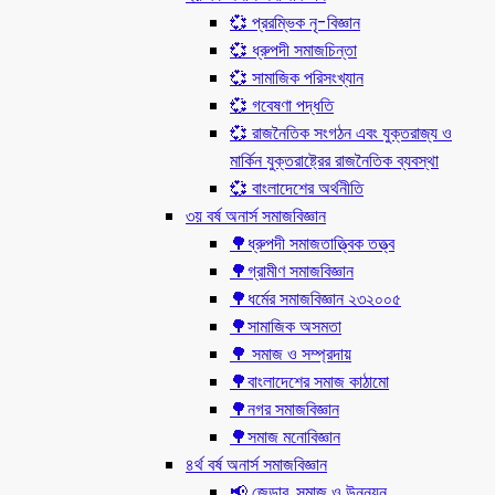
💞 প্ররম্ভিক নৃ-বিজ্ঞান
💞 ধ্রুপদী সমাজচিন্তা
💞 সামাজিক পরিসংখ্যান
💞 গবেষণা পদ্ধতি
💞 রাজনৈতিক সংগঠন এবং যুক্তরাজ্য ও
মার্কিন যুক্তরাষ্ট্রের রাজনৈতিক ব্যবস্থা
💞 বাংলাদেশের অর্থনীতি
৩য় বর্ষ অনার্স সমাজবিজ্ঞান
🌳ধ্রুপদী সমাজতাত্ত্বিক তত্ত্ব
🌳গ্রামীণ সমাজবিজ্ঞান
🌳ধর্মের সমাজবিজ্ঞান ২৩২০০৫
🌳সামাজিক অসমতা
🌳 সমাজ ও সম্প্রদায়
🌳বাংলাদেশের সমাজ কাঠামো
🌳নগর সমাজবিজ্ঞান
🌳সমাজ মনোবিজ্ঞান
৪র্থ বর্ষ অনার্স সমাজবিজ্ঞান
📢 জেন্ডার, সমাজ ও উন্নয়ন