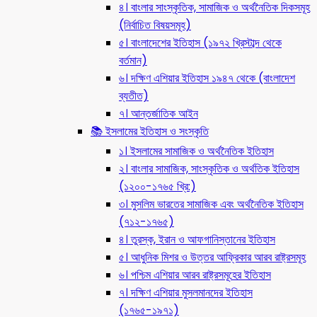
৪। বাংলার সাংস্কৃতিক, সামাজিক ও অর্থনৈতিক দিকসমূহ
(নির্বাচিত বিষয়সমূহ)
৫। বাংলাদেশের ইতিহাস (১৯৭২ খ্রিস্টাব্দ থেকে
বর্তমান)
৬। দক্ষিণ এশিয়ার ইতিহাস ১৯৪৭ থেকে (বাংলাদেশ
ব্যতীত)
৭। আন্তর্জাতিক আইন
📚 ইসলামের ইতিহাস ও সংস্কৃতি
১। ইসলামের সামাজিক ও অর্থনৈতিক ইতিহাস
২। বাংলার সামাজিক, সাংস্কৃতিক ও অর্থতিক ইতিহাস
(১২০০-১৭৬৫ খ্রি:)
৩। মুসলিম ভারতের সামাজিক এবং অর্থনৈতিক ইতিহাস
(৭১২-১৭৬৫)
৪। তুরস্ক, ইরান ও আফগানিস্তানের ইতিহাস
৫। আধুনিক মিশর ও উত্তর আফ্রিকার আরব রাষ্ট্রসমূহ
৬। পশ্চিম এশিয়ার আরব রাষ্ট্রসমূহের ইতিহাস
৭। দক্ষিণ এশিয়ার মুসলমানদের ইতিহাস
(১৭৬৫-১৯৭১)