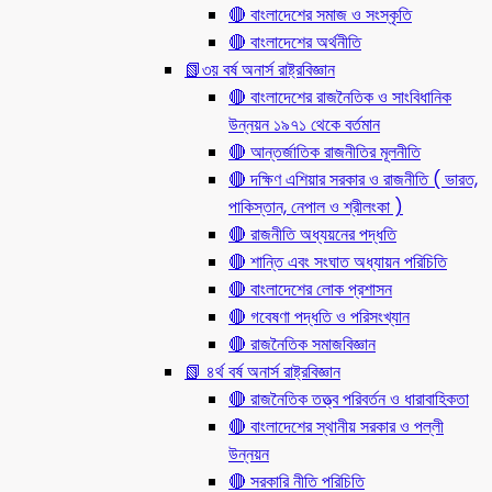
🔴 বাংলাদেশের সমাজ ও সংস্কৃতি
🔴 বাংলাদেশের অর্থনীতি
📗৩য় বর্ষ অনার্স রাষ্ট্রবিজ্ঞান
🔴 বাংলাদেশের রাজনৈতিক ও সাংবিধানিক
উন্নয়ন ১৯৭১ থেকে বর্তমান
🔴 আন্তর্জাতিক রাজনীতির মূলনীতি
🔴 দক্ষিণ এশিয়ার সরকার ও রাজনীতি ( ভারত,
পাকিস্তান, নেপাল ও শ্রীলংকা )
🔴 রাজনীতি অধ্যয়নের পদ্ধতি
🔴 শান্তি এবং সংঘাত অধ্যায়ন পরিচিতি
🔴 বাংলাদেশের লোক প্রশাসন
🔴 গবেষণা পদ্ধতি ও পরিসংখ্যান
🔴 রাজনৈতিক সমাজবিজ্ঞান
📗 ৪র্থ বর্ষ অনার্স রাষ্ট্রবিজ্ঞান
🔴 রাজনৈতিক তত্ত্ব পরিবর্তন ও ধারাবাহিকতা
🔴 বাংলাদেশের স্থানীয় সরকার ও পল্লী
উন্নয়ন
🔴 সরকারি নীতি পরিচিতি