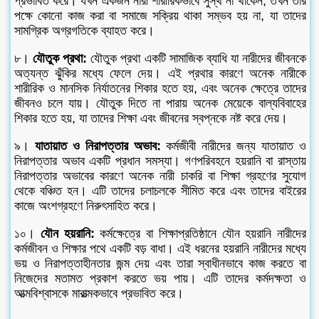
প্রভাবিত করে। যখন একজন নারী শারীরিকভাবে সুস্থ না থাকেন, তখন তার
পক্ষে কোনো কাজ করা বা সমাজে সক্রিয় থাকা সম্ভব হয় না, যা তাদের
সামগ্রিক অগ্রগতিকে ব্যাহত করে।
৮।
যৌতুক প্রথা:
যৌতুক প্রথা একটি সামাজিক ব্যাধি যা নারীদের জীবনকে
অত্যন্ত ঝুঁকির মধ্যে ফেলে দেয়। এই প্রথার কারণে অনেক নারীকে
শারীরিক ও মানসিক নির্যাতনের শিকার হতে হয়, এবং অনেক ক্ষেত্রে তাদের
জীবনও চলে যায়। যৌতুক দিতে না পারায় অনেক মেয়েকে বাল্যবিবাহের
শিকার হতে হয়, যা তাদের শিক্ষা এবং জীবনের স্বপ্নকে নষ্ট করে দেয়।
৯।
যাতায়াত ও নিরাপত্তার অভাব:
কর্মজীবী নারীদের জন্য যাতায়াত ও
নিরাপত্তার অভাব একটি প্রধান সমস্যা। গণপরিবহনে হয়রানি বা রাস্তায়
নিরাপত্তার অভাবের কারণে অনেক নারী চাকরি বা শিক্ষা গ্রহণের সুযোগ
থেকে বঞ্চিত হন। এটি তাদের চলাচলকে সীমিত করে এবং তাদের বাইরের
কাজে অংশগ্রহণে নিরুৎসাহিত করে।
১০।
যৌন হয়রানি:
কর্মক্ষেত্রে বা শিক্ষাপ্রতিষ্ঠানে যৌন হয়রানি নারীদের
কর্মজীবন ও শিক্ষার পথে একটি বড় বাধা। এই ধরনের হয়রানি নারীদের মধ্যে
ভয় ও নিরাপত্তাহীনতার জন্ম দেয় এবং তারা স্বাধীনভাবে কাজ করতে বা
নিজেদের মতামত প্রকাশ করতে ভয় পায়। এটি তাদের কর্মদক্ষতা ও
আত্মবিশ্বাসকে মারাত্মকভাবে প্রভাবিত করে।