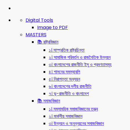
Digital Tools
Image to PDF
MASTERS
📚 রাষ্ট্রবিজ্ঞান
১। সাম্প্রতিক রাষ্ট্রচিন্তা
২। সামাজিক পরিবর্তন ও রাজনৈতিক উন্নয়ন
৩। বাংলাদেশের রাজনীতি ইসু ও প্রবণতাসমূহ
৪। শাসনের সমস্যাবলি
৫। নিরাপত্তা অধ্যয়ন
৬। বাংলাদেশের দলীয় রাজনীতি
৭। ভূ-রাজনীতি ও বাংলাদেশ
📚 সমাজবিজ্ঞান
১। সমসাময়িক সমাজবিজ্ঞানের তত্ত্ব
২। মার্কসীয় সমাজবিজ্ঞান
৩। উন্নয়ন ও অনুন্নয়নের সমাজবিজ্ঞান