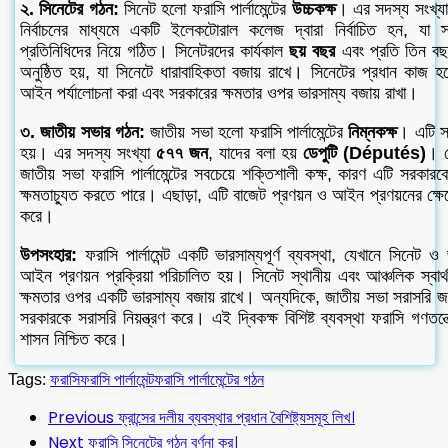
২. সিনেটের গঠন:
সিনেট হলো ফরাসি পার্লামেন্টের
উচ্চকক্ষ
। এর সদস্য সংখ্য
নির্বাচনের মাধ্যমে একটি ইলেকটোরাল কলেজ দ্বারা নির্বাচিত হন, যা স্
প্রতিনিধিদের নিয়ে গঠিত। সিনেটরদের কার্যকাল
ছয় বছর
এবং প্রতি তিন বছর
অনুষ্ঠিত হয়, যা সিনেটে ধারাবাহিকতা বজায় রাখে। সিনেটের প্রধান কাজ হ
আইন পর্যালোচনা করা এবং সরকারের ক্ষমতার ওপর ভারসাম্য বজায় রাখা।
৩. জাতীয় সভার গঠন:
জাতীয় সভা হলো ফরাসি পার্লামেন্টের
নিম্নকক্ষ
। এটি স
হয়। এর সদস্য সংখ্যা
৫৭৭ জন
, যাদের বলা হয়
ডেপুটি (Députés)
। ড
জাতীয় সভা ফরাসি পার্লামেন্টের সবচেয়ে শক্তিশালী কক্ষ, কারণ এটি সরকারক
ক্ষমতাচ্যুত করতে পারে। এছাড়া, এটি বাজেট প্রণয়ন ও আইন প্রণয়নের ক্ষেত
করে।
উপসংহার:
ফরাসি পার্লামেন্ট একটি ভারসাম্যপূর্ণ ব্যবস্থা, যেখানে সিনেট 
আইন প্রণয়ন প্রক্রিয়া পরিচালিত হয়। সিনেট স্থানীয় এবং আঞ্চলিক স্বার্
ক্ষমতার ওপর একটি ভারসাম্য বজায় রাখে। অন্যদিকে, জাতীয় সভা সরাসরি জ
সরকারকে সরাসরি নিয়ন্ত্রণ করে। এই দ্বিকক্ষ বিশিষ্ট ব্যবস্থা ফরাসি গণতন্ত
শাসন নিশ্চিত করে।
Tags:
ফরাসি
ফরাসি পার্লামেন্ট
ফরাসি পার্লামেন্টের গঠন
Previous
ফ্রান্সের দলীয় ব্যবস্থার প্রধান বৈশিষ্ট্যসমূহ লিখ।
Next
ফরাসি সিনেটের গঠন বর্ণনা কর।