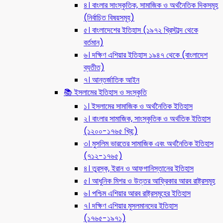
৪। বাংলার সাংস্কৃতিক, সামাজিক ও অর্থনৈতিক দিকসমূহ
(নির্বাচিত বিষয়সমূহ)
৫। বাংলাদেশের ইতিহাস (১৯৭২ খ্রিস্টাব্দ থেকে
বর্তমান)
৬। দক্ষিণ এশিয়ার ইতিহাস ১৯৪৭ থেকে (বাংলাদেশ
ব্যতীত)
৭। আন্তর্জাতিক আইন
📚 ইসলামের ইতিহাস ও সংস্কৃতি
১। ইসলামের সামাজিক ও অর্থনৈতিক ইতিহাস
২। বাংলার সামাজিক, সাংস্কৃতিক ও অর্থতিক ইতিহাস
(১২০০-১৭৬৫ খ্রি:)
৩। মুসলিম ভারতের সামাজিক এবং অর্থনৈতিক ইতিহাস
(৭১২-১৭৬৫)
৪। তুরস্ক, ইরান ও আফগানিস্তানের ইতিহাস
৫। আধুনিক মিশর ও উত্তর আফ্রিকার আরব রাষ্ট্রসমূহ
৬। পশ্চিম এশিয়ার আরব রাষ্ট্রসমূহের ইতিহাস
৭। দক্ষিণ এশিয়ার মুসলমানদের ইতিহাস
(১৭৬৫-১৯৭১)