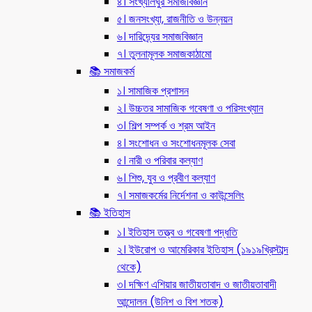
৪। সংখ্যালঘুর সমাজবিজ্ঞান
৫। জনসংখ্যা, রাজনীতি ও উন্নয়ন
৬। দারিদ্র্যের সমাজবিজ্ঞান
৭। তুলনামূলক সমাজকাঠামো
📚 সমাজকর্ম
১। সামাজিক প্রশাসন
২। উচ্চতর সামাজিক গবেষণা ও পরিসংখ্যান
৩। শিল্প সম্পর্ক ও শ্রম আইন
৪। সংশোধন ও সংশোধনমূলক সেবা
৫। নারী ও পরিবার কল্যাণ
৬। শিশু, যুব ও প্রবীণ কল্যাণ
৭। সমাজকর্মের নির্দেশনা ও কাউন্সেলিং
📚 ইতিহাস
১। ইতিহাস তত্ত্ব ও গবেষণা পদ্ধতি
২। ইউরোপ ও আমেরিকার ইতিহাস (১৯১৯খ্রিস্টাব্দ
থেকে)
৩। দক্ষিণ এশিয়ার জাতীয়তাবাদ ও জাতীয়তাবাদী
আন্দোলন (উনিশ ও বিশ শতক)