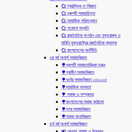
💞 প্ররম্ভিক নৃ-বিজ্ঞান
💞 ধ্রুপদী সমাজচিন্তা
💞 সামাজিক পরিসংখ্যান
💞 গবেষণা পদ্ধতি
💞 রাজনৈতিক সংগঠন এবং যুক্তরাজ্য ও
মার্কিন যুক্তরাষ্ট্রের রাজনৈতিক ব্যবস্থা
💞 বাংলাদেশের অর্থনীতি
৩য় বর্ষ অনার্স সমাজবিজ্ঞান
🌳ধ্রুপদী সমাজতাত্ত্বিক তত্ত্ব
🌳গ্রামীণ সমাজবিজ্ঞান
🌳ধর্মের সমাজবিজ্ঞান ২৩২০০৫
🌳সামাজিক অসমতা
🌳 সমাজ ও সম্প্রদায়
🌳বাংলাদেশের সমাজ কাঠামো
🌳নগর সমাজবিজ্ঞান
🌳সমাজ মনোবিজ্ঞান
৪র্থ বর্ষ অনার্স সমাজবিজ্ঞান
📢 জেন্ডার, সমাজ ও উন্নয়ন