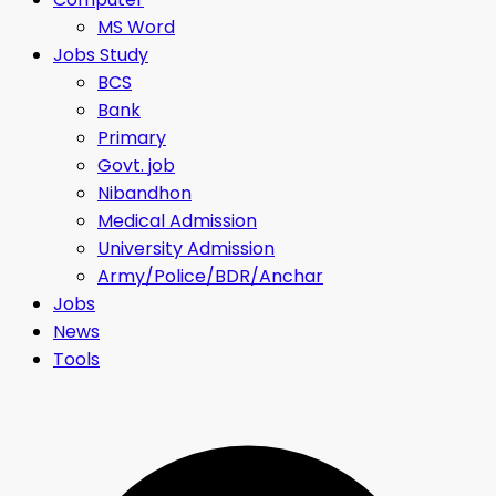
MS Word
Jobs Study
BCS
Bank
Primary
Govt. job
Nibandhon
Medical Admission
University Admission
Army/Police/BDR/Anchar
Jobs
News
Tools