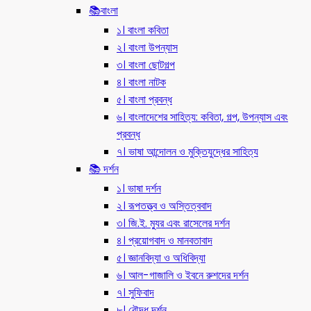
📚বাংলা
১। বাংলা কবিতা
২। বাংলা উপন্যাস
৩। বাংলা ছোটগল্প
৪। বাংলা নাটক
৫। বাংলা প্রবন্ধ
৬। বাংলাদেশের সাহিত্য: কবিতা, গল্প, উপন্যাস এবং
প্রবন্ধ
৭। ভাষা আন্দোলন ও মুক্তিযুদ্ধের সাহিত্য
📚 দর্শন
১। ভাষা দর্শন
২। রূপতত্ত্ব ও অস্তিত্ববাদ
৩। জি.ই. ম্যুর এবং রাসেলের দর্শন
৪। প্রয়োগবাদ ও মানবতাবাদ
৫। জ্ঞানবিদ্যা ও অধিবিদ্যা
৬। আল-গাজালি ও ইবনে রুশদের দর্শন
৭। সুফিবাদ
৮। বৌদ্ধ দর্শন