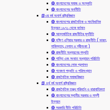
🔴 বাংলাদেশের সমাজ ও সংস্কৃতি
🔴 বাংলাদেশের অর্থনীতি
📗৩য় বর্ষ অনার্স রাষ্ট্রবিজ্ঞান
🔴 বাংলাদেশের রাজনৈতিক ও সাংবিধানিক
উন্নয়ন ১৯৭১ থেকে বর্তমান
🔴 আন্তর্জাতিক রাজনীতির মূলনীতি
🔴 দক্ষিণ এশিয়ার সরকার ও রাজনীতি ( ভারত,
পাকিস্তান, নেপাল ও শ্রীলংকা )
🔴 রাজনীতি অধ্যয়নের পদ্ধতি
🔴 শান্তি এবং সংঘাত অধ্যায়ন পরিচিতি
🔴 বাংলাদেশের লোক প্রশাসন
🔴 গবেষণা পদ্ধতি ও পরিসংখ্যান
🔴 রাজনৈতিক সমাজবিজ্ঞান
📗 ৪র্থ বর্ষ অনার্স রাষ্ট্রবিজ্ঞান
🔴 রাজনৈতিক তত্ত্ব পরিবর্তন ও ধারাবাহিকতা
🔴 বাংলাদেশের স্থানীয় সরকার ও পল্লী
উন্নয়ন
🔴 সরকারি নীতি পরিচিতি