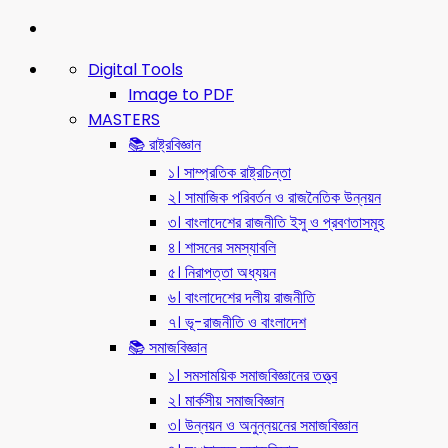
Digital Tools
Image to PDF
MASTERS
📚 রাষ্ট্রবিজ্ঞান
১। সাম্প্রতিক রাষ্ট্রচিন্তা
২। সামাজিক পরিবর্তন ও রাজনৈতিক উন্নয়ন
৩। বাংলাদেশের রাজনীতি ইসু ও প্রবণতাসমূহ
৪। শাসনের সমস্যাবলি
৫। নিরাপত্তা অধ্যয়ন
৬। বাংলাদেশের দলীয় রাজনীতি
৭। ভূ-রাজনীতি ও বাংলাদেশ
📚 সমাজবিজ্ঞান
১। সমসাময়িক সমাজবিজ্ঞানের তত্ত্ব
২। মার্কসীয় সমাজবিজ্ঞান
৩। উন্নয়ন ও অনুন্নয়নের সমাজবিজ্ঞান