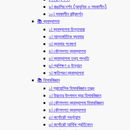
৯। বাঙালির দর্শন (আধুনিক ও সমকালীন)
১০। সমকালীন রাষ্ট্রদর্শন
📚 ব্যবস্থাপনা
১। ব্যবস্থাপনা চিন্তাধারা
২। আন্তর্জাতিক ব্যবসায়
৩। ব্যবসায় গবেষণা
৪। কৌশলগত ব্যবস্থাপনা
৫। ব্যবস্থাপনা তথ্য পদ্ধতি
৬। প্রশিক্ষণ ও উন্নয়ন
৭। ক্ষতিপূরণ ব্যবস্থাপনা
📚 হিসাববিজ্ঞান
১। প্রায়োগিক হিসাববিজ্ঞান তত্ত্ব
২। উচ্চতর উৎপাদন ব্যয় হিসাববিজ্ঞান
৩। কৌশলগত ব্যবস্থাপনা হিসাববিজ্ঞান
৪। কৌশলগত ব্যবস্থাপনা
৫। কর্পোরেট গভর্ন্য্যান্স
৬। কর্পোরেট আর্থিক প্রর্তিবেদন