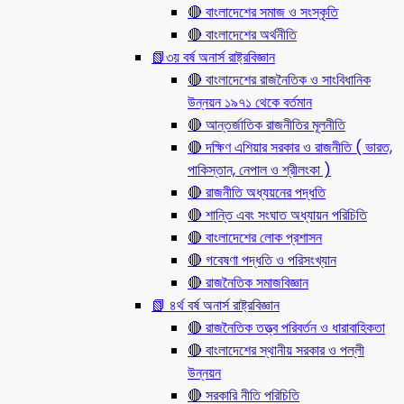
🔴 বাংলাদেশের সমাজ ও সংস্কৃতি
🔴 বাংলাদেশের অর্থনীতি
📗৩য় বর্ষ অনার্স রাষ্ট্রবিজ্ঞান
🔴 বাংলাদেশের রাজনৈতিক ও সাংবিধানিক
উন্নয়ন ১৯৭১ থেকে বর্তমান
🔴 আন্তর্জাতিক রাজনীতির মূলনীতি
🔴 দক্ষিণ এশিয়ার সরকার ও রাজনীতি ( ভারত,
পাকিস্তান, নেপাল ও শ্রীলংকা )
🔴 রাজনীতি অধ্যয়নের পদ্ধতি
🔴 শান্তি এবং সংঘাত অধ্যায়ন পরিচিতি
🔴 বাংলাদেশের লোক প্রশাসন
🔴 গবেষণা পদ্ধতি ও পরিসংখ্যান
🔴 রাজনৈতিক সমাজবিজ্ঞান
📗 ৪র্থ বর্ষ অনার্স রাষ্ট্রবিজ্ঞান
🔴 রাজনৈতিক তত্ত্ব পরিবর্তন ও ধারাবাহিকতা
🔴 বাংলাদেশের স্থানীয় সরকার ও পল্লী
উন্নয়ন
🔴 সরকারি নীতি পরিচিতি