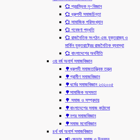
💞 প্ররম্ভিক নৃ-বিজ্ঞান
💞 ধ্রুপদী সমাজচিন্তা
💞 সামাজিক পরিসংখ্যান
💞 গবেষণা পদ্ধতি
💞 রাজনৈতিক সংগঠন এবং যুক্তরাজ্য ও
মার্কিন যুক্তরাষ্ট্রের রাজনৈতিক ব্যবস্থা
💞 বাংলাদেশের অর্থনীতি
৩য় বর্ষ অনার্স সমাজবিজ্ঞান
🌳ধ্রুপদী সমাজতাত্ত্বিক তত্ত্ব
🌳গ্রামীণ সমাজবিজ্ঞান
🌳ধর্মের সমাজবিজ্ঞান ২৩২০০৫
🌳সামাজিক অসমতা
🌳 সমাজ ও সম্প্রদায়
🌳বাংলাদেশের সমাজ কাঠামো
🌳নগর সমাজবিজ্ঞান
🌳সমাজ মনোবিজ্ঞান
৪র্থ বর্ষ অনার্স সমাজবিজ্ঞান
📢 জেন্ডার, সমাজ ও উন্নয়ন