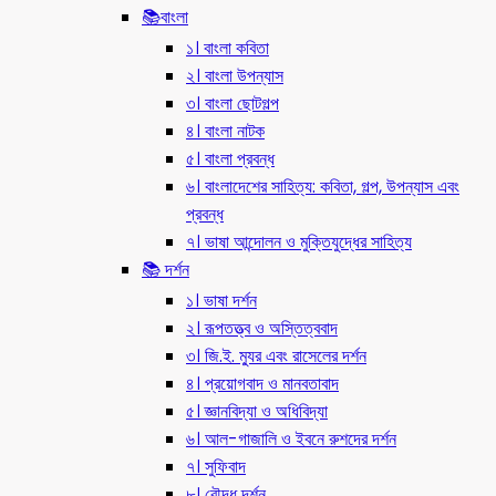
📚বাংলা
১। বাংলা কবিতা
২। বাংলা উপন্যাস
৩। বাংলা ছোটগল্প
৪। বাংলা নাটক
৫। বাংলা প্রবন্ধ
৬। বাংলাদেশের সাহিত্য: কবিতা, গল্প, উপন্যাস এবং
প্রবন্ধ
৭। ভাষা আন্দোলন ও মুক্তিযুদ্ধের সাহিত্য
📚 দর্শন
১। ভাষা দর্শন
২। রূপতত্ত্ব ও অস্তিত্ববাদ
৩। জি.ই. ম্যুর এবং রাসেলের দর্শন
৪। প্রয়োগবাদ ও মানবতাবাদ
৫। জ্ঞানবিদ্যা ও অধিবিদ্যা
৬। আল-গাজালি ও ইবনে রুশদের দর্শন
৭। সুফিবাদ
৮। বৌদ্ধ দর্শন