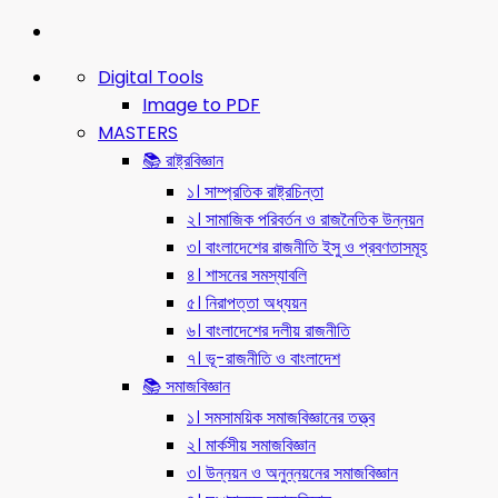
Digital Tools
Image to PDF
MASTERS
📚 রাষ্ট্রবিজ্ঞান
১। সাম্প্রতিক রাষ্ট্রচিন্তা
২। সামাজিক পরিবর্তন ও রাজনৈতিক উন্নয়ন
৩। বাংলাদেশের রাজনীতি ইসু ও প্রবণতাসমূহ
৪। শাসনের সমস্যাবলি
৫। নিরাপত্তা অধ্যয়ন
৬। বাংলাদেশের দলীয় রাজনীতি
৭। ভূ-রাজনীতি ও বাংলাদেশ
📚 সমাজবিজ্ঞান
১। সমসাময়িক সমাজবিজ্ঞানের তত্ত্ব
২। মার্কসীয় সমাজবিজ্ঞান
৩। উন্নয়ন ও অনুন্নয়নের সমাজবিজ্ঞান