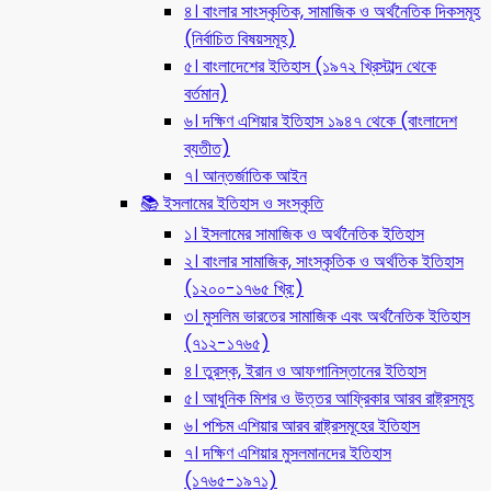
৪। বাংলার সাংস্কৃতিক, সামাজিক ও অর্থনৈতিক দিকসমূহ
(নির্বাচিত বিষয়সমূহ)
৫। বাংলাদেশের ইতিহাস (১৯৭২ খ্রিস্টাব্দ থেকে
বর্তমান)
৬। দক্ষিণ এশিয়ার ইতিহাস ১৯৪৭ থেকে (বাংলাদেশ
ব্যতীত)
৭। আন্তর্জাতিক আইন
📚 ইসলামের ইতিহাস ও সংস্কৃতি
১। ইসলামের সামাজিক ও অর্থনৈতিক ইতিহাস
২। বাংলার সামাজিক, সাংস্কৃতিক ও অর্থতিক ইতিহাস
(১২০০-১৭৬৫ খ্রি:)
৩। মুসলিম ভারতের সামাজিক এবং অর্থনৈতিক ইতিহাস
(৭১২-১৭৬৫)
৪। তুরস্ক, ইরান ও আফগানিস্তানের ইতিহাস
৫। আধুনিক মিশর ও উত্তর আফ্রিকার আরব রাষ্ট্রসমূহ
৬। পশ্চিম এশিয়ার আরব রাষ্ট্রসমূহের ইতিহাস
৭। দক্ষিণ এশিয়ার মুসলমানদের ইতিহাস
(১৭৬৫-১৯৭১)