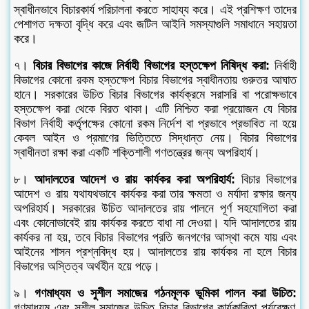
স্বাধীনভাবে বিচারকার্য পরিচালনা করতে সাহায্য করে। এই প্রশিক্ষণ তাদের
পেশাগত দক্ষতা বৃদ্ধি করে এবং জটিল আইনি সমস্যাগুলি সমাধানে সহায়তা
করে।
৭।
বিচার বিভাগের কাজে নির্বাহী বিভাগের হস্তক্ষেপ নিষিদ্ধ করা:
নির্বাহী
বিভাগের কোনো রকম হস্তক্ষেপ বিচার বিভাগের স্বাধীনতায় গুরুতর আঘাত
হানে। সরকারের উচিত বিচার বিভাগের কার্যক্রমে সরাসরি বা পরোক্ষভাবে
হস্তক্ষেপ করা থেকে বিরত থাকা। এটি নিশ্চিত করা প্রয়োজন যে বিচার
বিভাগ নির্বাহী কর্তৃপক্ষের কোনো রকম নির্দেশ বা প্রভাবে প্রভাবিত না হয়ে
কেবল আইন ও প্রমাণের ভিত্তিতে সিদ্ধান্ত নেয়। বিচার বিভাগের
স্বাধীনতা রক্ষা করা একটি শক্তিশালী গণতন্ত্রের জন্য অপরিহার্য।
৮।
আদালতের আদেশ ও রায় কার্যকর করা অপরিহার্য:
বিচার বিভাগের
আদেশ ও রায় যথাযথভাবে কার্যকর করা তার ক্ষমতা ও মর্যাদা রক্ষার জন্য
অপরিহার্য। সরকারের উচিত আদালতের রায় পালনে পূর্ণ সহযোগিতা করা
এবং কোনোভাবেই রায় কার্যকর করতে বাধা না দেওয়া। যদি আদালতের রায়
কার্যকর না হয়, তবে বিচার বিভাগের প্রতি জনগণের আস্থা কমে যায় এবং
আইনের শাসন প্রশ্নবিদ্ধ হয়। আদালতের রায় কার্যকর না হলে বিচার
বিভাগের অস্তিত্ব অর্থহীন হয়ে পড়ে।
৯।
গণমাধ্যম ও সুশীল সমাজের গঠনমূলক ভূমিকা পালন করা উচিত:
গণমাধ্যম এবং সুশীল সমাজের উচিত বিচার বিভাগের কার্যকারিতা পর্যবেক্ষণ