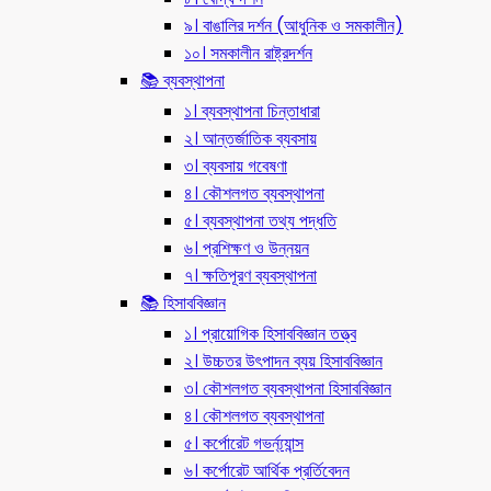
৯। বাঙালির দর্শন (আধুনিক ও সমকালীন)
১০। সমকালীন রাষ্ট্রদর্শন
📚 ব্যবস্থাপনা
১। ব্যবস্থাপনা চিন্তাধারা
২। আন্তর্জাতিক ব্যবসায়
৩। ব্যবসায় গবেষণা
৪। কৌশলগত ব্যবস্থাপনা
৫। ব্যবস্থাপনা তথ্য পদ্ধতি
৬। প্রশিক্ষণ ও উন্নয়ন
৭। ক্ষতিপূরণ ব্যবস্থাপনা
📚 হিসাববিজ্ঞান
১। প্রায়োগিক হিসাববিজ্ঞান তত্ত্ব
২। উচ্চতর উৎপাদন ব্যয় হিসাববিজ্ঞান
৩। কৌশলগত ব্যবস্থাপনা হিসাববিজ্ঞান
৪। কৌশলগত ব্যবস্থাপনা
৫। কর্পোরেট গভর্ন্য্যান্স
৬। কর্পোরেট আর্থিক প্রর্তিবেদন