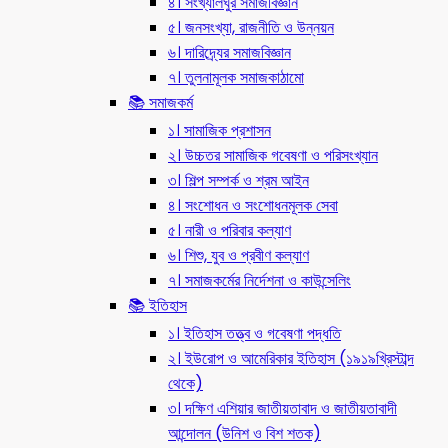
৪। সংখ্যালঘুর সমাজবিজ্ঞান
৫। জনসংখ্যা, রাজনীতি ও উন্নয়ন
৬। দারিদ্র্যের সমাজবিজ্ঞান
৭। তুলনামূলক সমাজকাঠামো
📚 সমাজকর্ম
১। সামাজিক প্রশাসন
২। উচ্চতর সামাজিক গবেষণা ও পরিসংখ্যান
৩। শিল্প সম্পর্ক ও শ্রম আইন
৪। সংশোধন ও সংশোধনমূলক সেবা
৫। নারী ও পরিবার কল্যাণ
৬। শিশু, যুব ও প্রবীণ কল্যাণ
৭। সমাজকর্মের নির্দেশনা ও কাউন্সেলিং
📚 ইতিহাস
১। ইতিহাস তত্ত্ব ও গবেষণা পদ্ধতি
২। ইউরোপ ও আমেরিকার ইতিহাস (১৯১৯খ্রিস্টাব্দ
থেকে)
৩। দক্ষিণ এশিয়ার জাতীয়তাবাদ ও জাতীয়তাবাদী
আন্দোলন (উনিশ ও বিশ শতক)